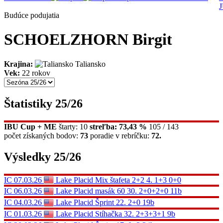
Budúce podujatia
SCHOELZHORN Birgit
Krajina:
Taliansko
Vek:
22 rokov
Štatistiky 25/26
IBU Cup + ME
štarty: 10
streľba: 73,43 %
105 / 143
počet získaných bodov:
73
poradie v rebríčku:
72.
Výsledky 25/26
IC
07.03.26
Lake Placid
Mix štafeta 2+2
4.
1+3 0+0
IC
06.03.26
Lake Placid
masák 60
30.
2+0+2+0
11b
IC
04.03.26
Lake Placid
Šprint
22.
2+0
19b
IC
01.03.26
Lake Placid
Stíhačka
32.
2+3+3+1
9b