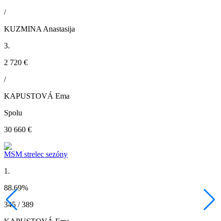
/
KUZMINA Anastasija
3.
2 720 €
/
KAPUSTOVÁ Ema
Spolu
30 660 €
MSM strelec sezóny
1.
88.69
%
345 / 389