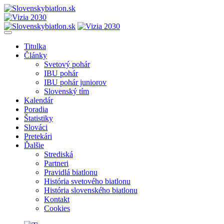
Titulka
Články
Svetový pohár
IBU pohár
IBU pohár juniorov
Slovenský tím
Kalendár
Poradia
Štatistiky
Slováci
Pretekári
Ďalšie
Strediská
Partneri
Pravidlá biatlonu
História svetového biatlonu
História slovenského biatlonu
Kontakt
Cookies