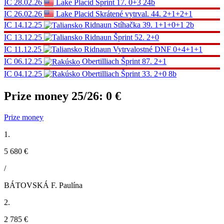
IC
28.02.26
Lake Placid
Šprint
17.
0+3
24b
IC
26.02.26
Lake Placid
Skrátené vytrval.
44.
2+1+2+1
IC
14.12.25
Ridnaun
Stíhačka
39.
1+1+0+1
2b
IC
13.12.25
Ridnaun
Šprint
52.
2+0
IC
11.12.25
Ridnaun
Vytrvalostné
DNF
0+4+1+1
IC
06.12.25
Obertilliach
Šprint
87.
2+1
IC
04.12.25
Obertilliach
Šprint
33.
2+0
8b
Prize money 25/26:
0 €
Prize money
1.
5 680 €
/
BÁTOVSKÁ F. Paulína
2.
2 785 €