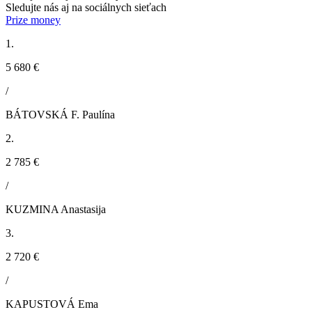
Sledujte nás aj na sociálnych sieťach
Prize money
1.
5 680 €
/
BÁTOVSKÁ F. Paulína
2.
2 785 €
/
KUZMINA Anastasija
3.
2 720 €
/
KAPUSTOVÁ Ema