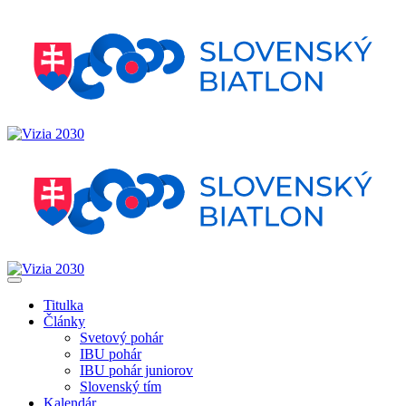
Titulka
Články
Svetový pohár
IBU pohár
IBU pohár juniorov
Slovenský tím
Kalendár