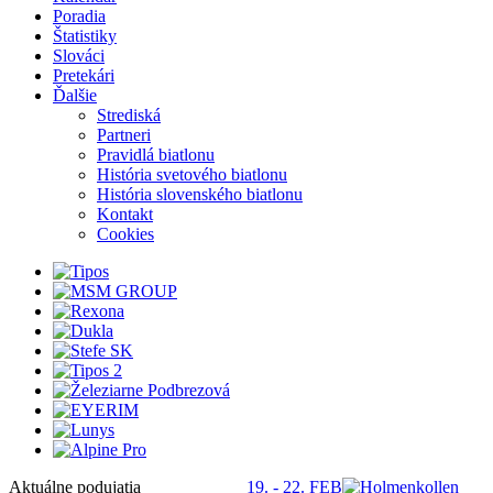
Poradia
Štatistiky
Slováci
Pretekári
Ďalšie
Strediská
Partneri
Pravidlá biatlonu
História svetového biatlonu
História slovenského biatlonu
Kontakt
Cookies
Aktuálne podujatia
19. - 22. FEB
S