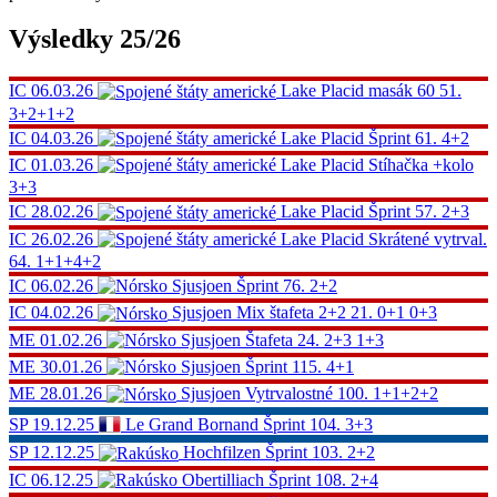
Výsledky 25/26
IC
06.03.26
Lake Placid
masák 60
51.
3+2+1+2
IC
04.03.26
Lake Placid
Šprint
61.
4+2
IC
01.03.26
Lake Placid
Stíhačka
+kolo
3+3
IC
28.02.26
Lake Placid
Šprint
57.
2+3
IC
26.02.26
Lake Placid
Skrátené vytrval.
64.
1+1+4+2
IC
06.02.26
Sjusjoen
Šprint
76.
2+2
IC
04.02.26
Sjusjoen
Mix štafeta 2+2
21.
0+1 0+3
ME
01.02.26
Sjusjoen
Štafeta
24.
2+3 1+3
ME
30.01.26
Sjusjoen
Šprint
115.
4+1
ME
28.01.26
Sjusjoen
Vytrvalostné
100.
1+1+2+2
SP
19.12.25
Le Grand Bornand
Šprint
104.
3+3
SP
12.12.25
Hochfilzen
Šprint
103.
2+2
IC
06.12.25
Obertilliach
Šprint
108.
2+4