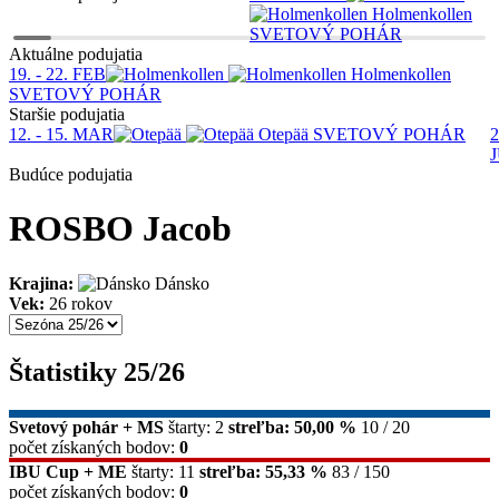
Holmenkollen
SVETOVÝ POHÁR
Aktuálne podujatia
19. - 22. FEB
Holmenkollen
SVETOVÝ POHÁR
Staršie podujatia
12. - 15. MAR
Otepää
SVETOVÝ POHÁR
2
Budúce podujatia
ROSBO Jacob
Krajina:
Dánsko
Vek:
26 rokov
Štatistiky 25/26
Svetový pohár + MS
štarty: 2
streľba: 50,00 %
10 / 20
počet získaných bodov:
0
IBU Cup + ME
štarty: 11
streľba: 55,33 %
83 / 150
počet získaných bodov:
0