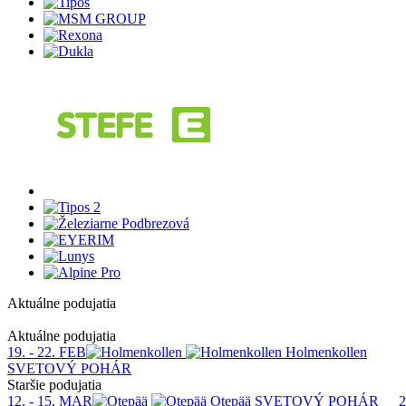
Aktuálne podujatia
1
Aktuálne podujatia
19. - 22. FEB
Holmenkollen
SVETOVÝ POHÁR
Staršie podujatia
12. - 15. MAR
Otepää
SVETOVÝ POHÁR
2