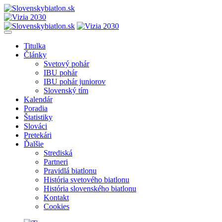
Titulka
Články
Svetový pohár
IBU pohár
IBU pohár juniorov
Slovenský tím
Kalendár
Poradia
Štatistiky
Slováci
Pretekári
Ďalšie
Strediská
Partneri
Pravidlá biatlonu
História svetového biatlonu
História slovenského biatlonu
Kontakt
Cookies