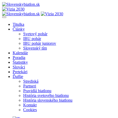
Titulka
Články
Svetový pohár
IBU pohár
IBU pohár juniorov
Slovenský tím
Kalendár
Poradia
Štatistiky
Slováci
Pretekári
Ďalšie
Strediská
Partneri
Pravidlá biatlonu
História svetového biatlonu
História slovenského biatlonu
Kontakt
Cookies