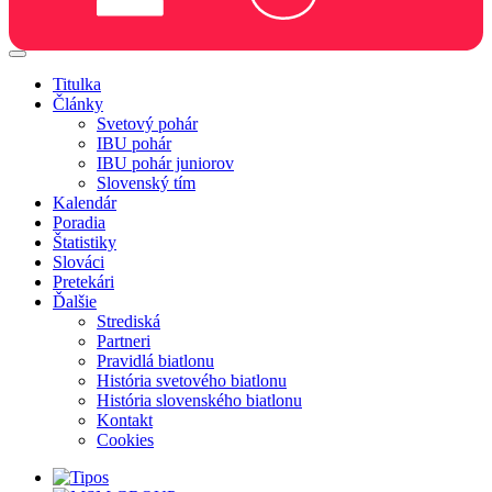
Titulka
Články
Svetový pohár
IBU pohár
IBU pohár juniorov
Slovenský tím
Kalendár
Poradia
Štatistiky
Slováci
Pretekári
Ďalšie
Strediská
Partneri
Pravidlá biatlonu
História svetového biatlonu
História slovenského biatlonu
Kontakt
Cookies