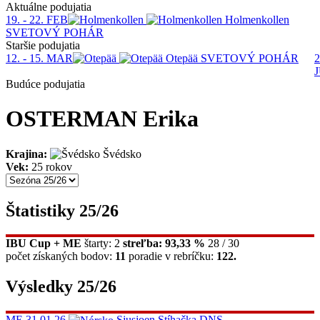
Aktuálne podujatia
19. - 22. FEB
Holmenkollen
SVETOVÝ POHÁR
Staršie podujatia
12. - 15. MAR
Otepää
SVETOVÝ POHÁR
2
Budúce podujatia
OSTERMAN Erika
Krajina:
Švédsko
Vek:
25 rokov
Štatistiky 25/26
IBU Cup + ME
štarty: 2
streľba: 93,33 %
28 / 30
počet získaných bodov:
11
poradie v rebríčku:
122.
Výsledky 25/26
ME
31.01.26
Sjusjoen
Stíhačka
DNS