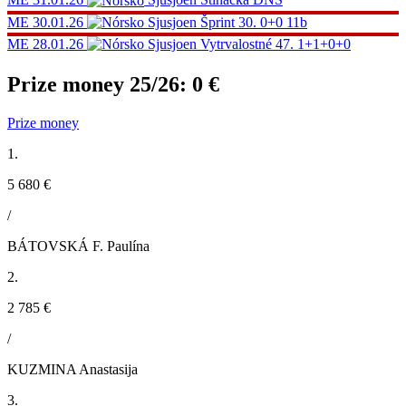
ME
30.01.26
Sjusjoen
Šprint
30.
0+0
11b
ME
28.01.26
Sjusjoen
Vytrvalostné
47.
1+1+0+0
Prize money 25/26:
0 €
Prize money
1.
5 680 €
/
BÁTOVSKÁ F. Paulína
2.
2 785 €
/
KUZMINA Anastasija
3.