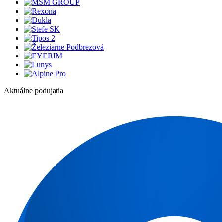
Aktuálne podujatia
1