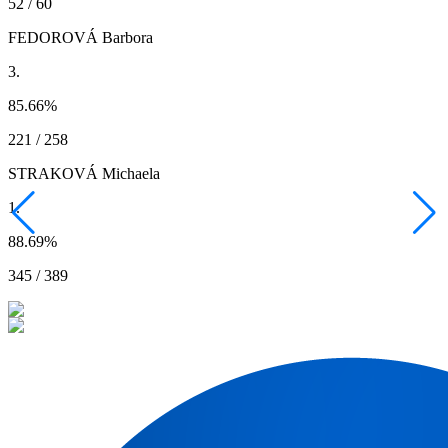
52 / 60
FEDOROVÁ Barbora
3.
85.66
%
221 / 258
STRAKOVÁ Michaela
1.
88.69
%
345 / 389