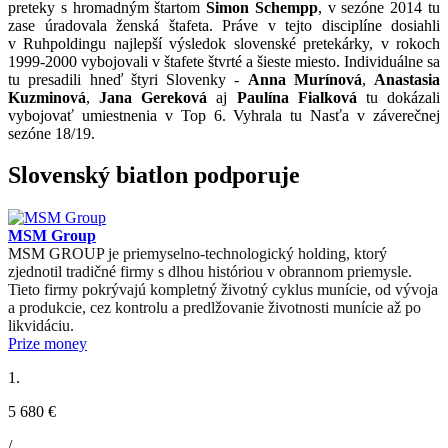
preteky s hromadným štartom
Simon Schempp
, v sezóne 2014 tu
zase úradovala ženská štafeta. Práve v tejto disciplíne dosiahli
v Ruhpoldingu najlepší výsledok slovenské pretekárky, v rokoch
1999-2000 vybojovali v štafete štvrté a šieste miesto. Individuálne sa
tu presadili hneď štyri Slovenky -
Anna Murínová
,
Anastasia
Kuzminová
,
Jana Gereková
aj
Paulína Fialková
tu dokázali
vybojovať umiestnenia v Top 6. Vyhrala tu Nasťa v záverečnej
sezóne 18/19.
Slovenský biatlon podporuje
MSM Group
MSM GROUP je priemyselno-technologický holding, ktorý
zjednotil tradičné firmy s dlhou históriou v obrannom priemysle.
Tieto firmy pokrývajú kompletný životný cyklus munície, od vývoja
a produkcie, cez kontrolu a predlžovanie životnosti munície až po
likvidáciu.
Prize money
1.
5 680 €
/