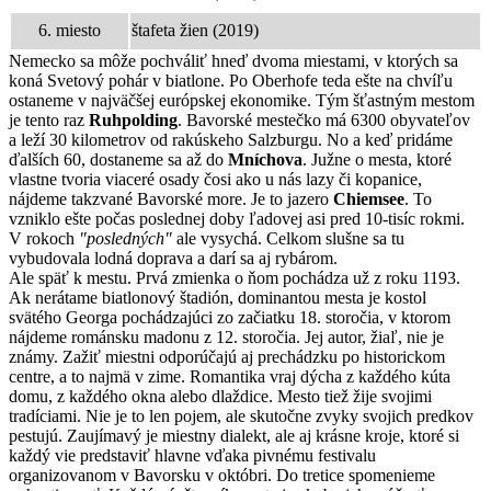
6. miesto
štafeta žien (2019)
Nemecko sa môže pochváliť hneď dvoma miestami, v ktorých sa
koná Svetový pohár v biatlone. Po Oberhofe teda ešte na chvíľu
ostaneme v najväčšej európskej ekonomike. Tým šťastným mestom
je tento raz
Ruhpolding
. Bavorské mestečko má 6300 obyvateľov
a leží 30 kilometrov od rakúskeho Salzburgu. No a keď pridáme
ďalších 60, dostaneme sa až do
Mníchova
. Južne o mesta, ktoré
vlastne tvoria viaceré osady čosi ako u nás lazy či kopanice,
nájdeme takzvané Bavorské more. Je to jazero
Chiemsee
. To
vzniklo ešte počas poslednej doby ľadovej asi pred 10-tisíc rokmi.
V rokoch
"posledných"
ale vysychá. Celkom slušne sa tu
vybudovala lodná doprava a darí sa aj rybárom.
Ale späť k mestu. Prvá zmienka o ňom pochádza už z roku 1193.
Ak nerátame biatlonový štadión, dominantou mesta je kostol
svätého Georga pochádzajúci zo začiatku 18. storočia, v ktorom
nájdeme románsku madonu z 12. storočia. Jej autor, žiaľ, nie je
známy. Zažiť miestni odporúčajú aj prechádzku po historickom
centre, a to najmä v zime. Romantika vraj dýcha z každého kúta
domu, z každého okna alebo dlaždice. Mesto tiež žije svojimi
tradíciami. Nie je to len pojem, ale skutočne zvyky svojich predkov
pestujú. Zaujímavý je miestny dialekt, ale aj krásne kroje, ktoré si
každý vie predstaviť hlavne vďaka pivnému festivalu
organizovanom v Bavorsku v októbri. Do tretice spomenieme