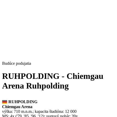
Budúce podujatia
RUHPOLDING - Chiemgau
Arena Ruhpolding
RUHPOLDING
Chiemgau Arena
výška: 710 m.n.m.; kapacita štadióna: 12 000
MS: 4x ('79, '85, '96, '12); svetový pohár: 39x