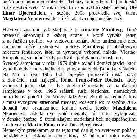
prešla potrebnou modernizáciou. Tri razy sa tu odohrali aj juniorské
majstrovstvá sveta. V roku 1993 tu vybojoval tri zlaté medaily
Ole
Einar Bjoerndalen
, v sezóne 2008 predviedla svoj talent
Magdalena Neunerová
, ktorá získala dva najcennejšie kovy.
Hlavným znakom lyžiarskej trate je
stúpanie
Zirmberg
, ktoré
pretekári absolvujú z každej strany a ktoré vytvára jeden
z najťažších profilov vo svetovom pohári. Jeho umiestnenie pred
strelnicou môže rozhodovať preteky.
Zirmberg
je obľúbeným
miestom fanúšikov, ktorí tu vytvárajú výbornú náladu. Vlastne,
Ruhpolding sa mohol vždy pochváliť perfektnou atmosférou.
Svetový šampionát v roku 1979 úplne ovládli domáci jazdci, ktorí
vyhrali obidve individuálne disciplíny a najrýchlejší boli aj v štafete.
Na MS v roku 1985 boli najlepšie pripravení ruskí borci,
z domácich mal najlepšiu formu
Frank-Peter Roetsch
, ktorý
vybojoval jednu zlatú a dve strieborné medaily. Aj na ďalšom
šampionáte v roku 1996 zažiarili ruskí biatlonisti, nemeckých
priaznivcov potešili len štafety, kde ženy získali najcennejší kov
a muži vybojovali strieborné medaily. Posledné MS v sezóne 2012
dopadli pre organizujúcu krajinu oveľa lepšie,
Magdalena
Neunerová
získala dve zlaté medaily, tú druhú vybojovala
v ženskej štafete. S tromi zlatými medailami boli najúspešnejšími
športovcami
Martin Foucarde
a
Tora Bergerová
.
Nemeckým pretekárom sa na tejto trati darí aj vo svetovom poháre,
pravidelne tu získavajú cenné kovy. V minulom roku ovládol