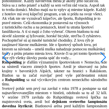
pohostinnosť. Každý návštevník mesta je akoby jeho súčasťou.
Stáva sa z neho priateľ a každý sa sem veľmi rád vracia. Aspoň tak
to tvrdia domáci. Možno majú na to vplyv aj miestne kúpele. Každý
z hotelov má svoj kúpeľný program, a tak si prídu na svoje všetci.
Ak však nie ste vyznávači kúpeľov, ale športu, Ruhpolding je to
pravé miesto. Celá ekonomika je postavená na výnosoch
z turistického ruchu a na peniazoch, ktoré tu utratia športoví
fanúšikovia. A tí si majú z čoho vyberať. Okrem biatlonu tu má
skvelé zázemie aj lyžovanie, horské bicykle, streľba či rybárstvo.
Pochopiteľné sú aj mnohé turistické chodníky. Z lovu rýb je
zaujímavé hlavne muškárenie. Ide o športový spôsob lovu, pri
ktorom sa návnada – umelá muška nahadzuje pomocou muškárskej
šnúry a prútu priamo miesta lovu. Ktovie či sa pri tomto športovom
love rýb všetky úlovky pustia späť do vody...
Ruhpolding
je ďalším významným športoviskom v Nemecku, kde
sa sústredí viacero zimných športov. Areál je situovaný na juhu
krajiny v bavorských Alpách, takmer na hranici s Rakúskom.
Biatlon sa tu začal rozvíjať pred vyše päťdesiatimi rokmi
a
Ruhpolding
sa stal výcvikovým centrom nemeckého národného
tímu.
Svetový pohár sem prvý raz zavítal v roku 1978 a postupne sa stal
najnavštevovanejším miestom v histórii, odohralo sa tu až 32 kôl.
V sezóne 1979 zavítala do Ruhpoldingu svetová špička na
majstrovstvá sveta, areál bol
dejiskom svetového šampionátu
dovedna štyrikrát
. Biatlonová aréna pred každým šampionátom