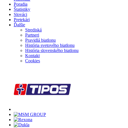
Poradia
Štatistiky
Slováci
Pretekári
Ďalšie
Strediská
Partneri
Pravidlá biatlonu
História svetového biatlonu
História slovenského biatlonu
Kontakt
Cookies