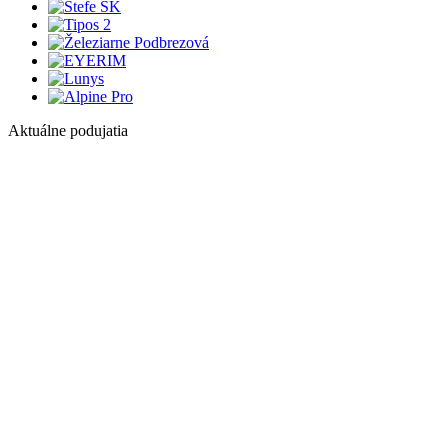
Aktuálne podujatia
1