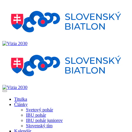
Titulka
Články
Svetový pohár
IBU pohár
IBU pohár juniorov
Slovenský tím
Kalendár