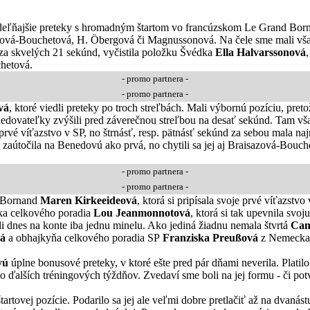
eľňajšie preteky s hromadným štartom vo francúzskom Le Grand Bornan
azová-Bouchetová, H. Öbergová či Magnussonová. Na čele sme mali vša
, za skvelých 21 sekúnd, vyčistila položku Švédka
Ella Halvarssonová
chetová.
- promo partnera -
- promo partnera -
vá
, ktoré viedli preteky po troch streľbách. Mali výbornú pozíciu, pre
sledovateľky zvýšili pred záverečnou streľbou na desať sekúnd. Tam vš
 prvé víťazstvo v SP, no štrnásť, resp. pätnásť sekúnd za sebou mala 
á zaútočila na Benedovú ako prvá, no chytili sa jej aj Braisazová-Bouch
- promo partnera -
- promo partnera -
d Bornand
Maren Kirkeeideová
, ktorá si pripísala svoje prvé víťazstv
rka celkového poradia
Lou Jeanmonnotová
, ktorá si tak upevnila svoj
li dnes na konte iba jednu minelu. Ako jediná žiadnu nemala štvrtá
Cam
á
a obhajkyňa celkového poradia SP
Franziska Preußová
z Nemecka
vú
úplne bonusové preteky, v ktoré ešte pred pár dňami neverila. Platilo 
ďalších tréningových týždňov. Zvedaví sme boli na jej formu - či potvr
artovej pozície. Podarilo sa jej ale veľmi dobre pretlačiť až na dvanás