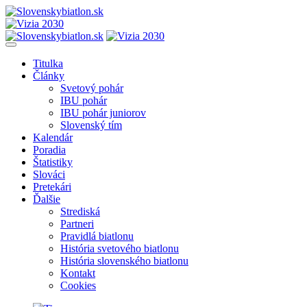
Titulka
Články
Svetový pohár
IBU pohár
IBU pohár juniorov
Slovenský tím
Kalendár
Poradia
Štatistiky
Slováci
Pretekári
Ďalšie
Strediská
Partneri
Pravidlá biatlonu
História svetového biatlonu
História slovenského biatlonu
Kontakt
Cookies