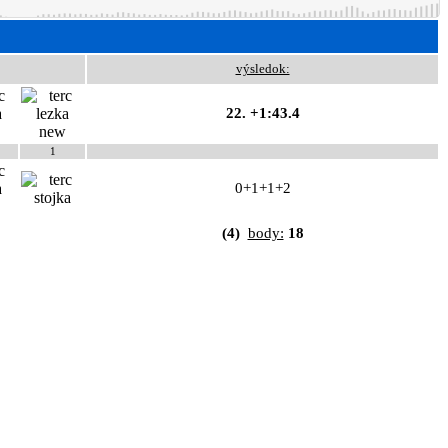
výsledok:
22. +1:43.4
1
0+1+1+2
(4)
body:
18