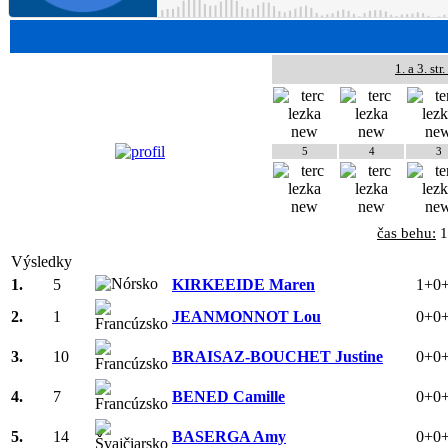
1. a 3. str
5
4
3
čas behu:
1
Výsledky
1.
5
KIRKEEIDE Maren
1+0
2.
1
JEANMONNOT Lou
0+0
3.
10
BRAISAZ-BOUCHET Justine
0+0
4.
7
BENED Camille
0+0
5.
14
BASERGA Amy
0+0