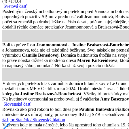
(4) +1:43.4
Svetová časť
Poslednými ženskými biatlonovými pretekmi pred Vianocami boli ned
popredných pozícii v SP, no v predu ostávali Jeanmonnotová, Brais
počet sa zmenšil po druhej ležke na číslo desať, pričom najrýchlejšie
dotiahli rýchle domáce pretekárky Jeanmonnotová a Braisazová-Bou
Boli to práve
Lou Jeanmonnotová
a
Justine Braisazová-Boucheto
a Johansenová, teda nie až také silné bežkyne. Svoj náskok na prena
výnimkou
Camille Benedovej.
Domáca biatlonistka útočila na svoje
to práve nórska držiteľka modrého dresu
Maren Kirkeeideová
, ktor
to napínavý súboj, no mladá Nórka si už svoju pozíciu udržala.
V dnešných pretekoch tak zarmútila domácich fanúšikov v Le Gran
medailistkou z ME v Osrblí z roku 2024. Druhé miesto "urvala" líde
kolegyňa
Justine Braisazová-Bouchetová
. Všetky tri pretekárky ma
Na kvetinový ceremoniál sa prebojovali aj Švajčiarka
Amy Basergov
Slovenská časť
Rovnako ako pred rokom to boli dnes pre
Paulínu Bátovskú Fialko
umiestnenie a s ním aj body, prize money IBU aj SZB a sebadôveru do 
© Igor Stančík / Slovenský biatlon
V prvom kole to mala náročné, lebo šla uprostred toho chumľa z 19. št