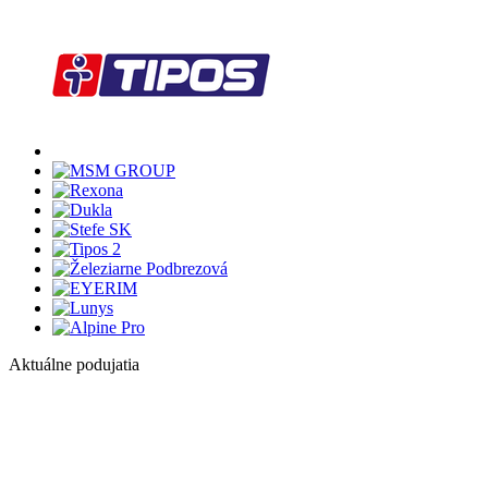
Aktuálne podujatia
1