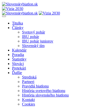
Titulka
Články
Svetový pohár
IBU pohár
IBU pohár juniorov
Slovenský tím
Kalendár
Poradia
Štatistiky
Slováci
Pretekári
Ďalšie
Strediská
Partneri
Pravidlá biatlonu
História svetového biatlonu
História slovenského biatlonu
Kontakt
Cookies