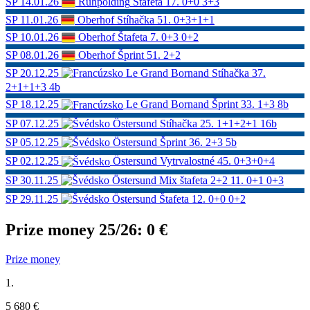
SP
14.01.26
Ruhpolding
Štafeta
17.
0+0 3+3
SP
11.01.26
Oberhof
Stíhačka
51.
0+3+1+1
SP
10.01.26
Oberhof
Štafeta
7.
0+3 0+2
SP
08.01.26
Oberhof
Šprint
51.
2+2
SP
20.12.25
Le Grand Bornand
Stíhačka
37.
2+1+1+3
4b
SP
18.12.25
Le Grand Bornand
Šprint
33.
1+3
8b
SP
07.12.25
Östersund
Stíhačka
25.
1+1+2+1
16b
SP
05.12.25
Östersund
Šprint
36.
2+3
5b
SP
02.12.25
Östersund
Vytrvalostné
45.
0+3+0+4
SP
30.11.25
Östersund
Mix štafeta 2+2
11.
0+1 0+3
SP
29.11.25
Östersund
Štafeta
12.
0+0 0+2
Prize money 25/26:
0 €
Prize money
1.
5 680 €