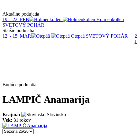
Aktuálne podujatia
19. - 22. FEB
Holmenkollen
SVETOVÝ POHÁR
Staršie podujatia
12. - 15. MAR
Otepää
SVETOVÝ POHÁR
2
Budúce podujatia
LAMPIČ Anamarija
Krajina:
Slovinsko
Vek:
31 rokov