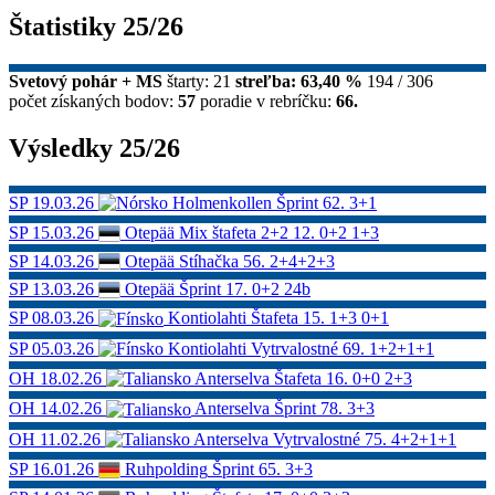
Štatistiky 25/26
Svetový pohár + MS
štarty: 21
streľba: 63,40 %
194 / 306
počet získaných bodov:
57
poradie v rebríčku:
66.
Výsledky 25/26
SP
19.03.26
Holmenkollen
Šprint
62.
3+1
SP
15.03.26
Otepää
Mix štafeta 2+2
12.
0+2 1+3
SP
14.03.26
Otepää
Stíhačka
56.
2+4+2+3
SP
13.03.26
Otepää
Šprint
17.
0+2
24b
SP
08.03.26
Kontiolahti
Štafeta
15.
1+3 0+1
SP
05.03.26
Kontiolahti
Vytrvalostné
69.
1+2+1+1
OH
18.02.26
Anterselva
Štafeta
16.
0+0 2+3
OH
14.02.26
Anterselva
Šprint
78.
3+3
OH
11.02.26
Anterselva
Vytrvalostné
75.
4+2+1+1
SP
16.01.26
Ruhpolding
Šprint
65.
3+3