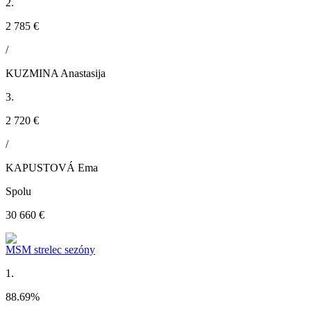
2.
2 785 €
/
KUZMINA Anastasija
3.
2 720 €
/
KAPUSTOVÁ Ema
Spolu
30 660 €
MSM strelec sezóny
1.
88.69
%