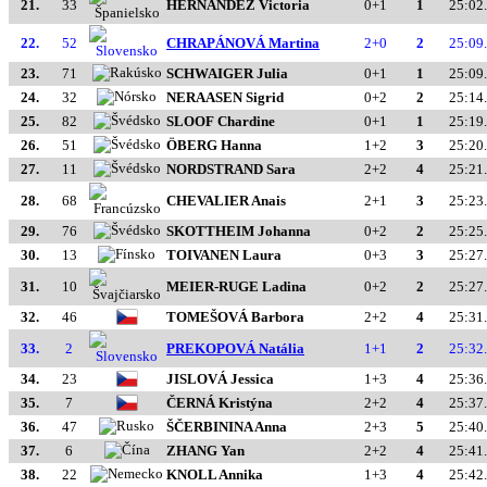
21.
33
HERNANDEZ Victoria
0+1
1
25:02
22.
52
CHRAPÁNOVÁ Martina
2+0
2
25:09
23.
71
SCHWAIGER Julia
0+1
1
25:09
24.
32
NERAASEN Sigrid
0+2
2
25:14
25.
82
SLOOF Chardine
0+1
1
25:19
26.
51
ÖBERG Hanna
1+2
3
25:20
27.
11
NORDSTRAND Sara
2+2
4
25:21
28.
68
CHEVALIER Anais
2+1
3
25:23
29.
76
SKOTTHEIM Johanna
0+2
2
25:25
30.
13
TOIVANEN Laura
0+3
3
25:27
31.
10
MEIER-RUGE Ladina
0+2
2
25:27
32.
46
TOMEŠOVÁ Barbora
2+2
4
25:31
33.
2
PREKOPOVÁ Natália
1+1
2
25:32
34.
23
JISLOVÁ Jessica
1+3
4
25:36
35.
7
ČERNÁ Kristýna
2+2
4
25:37
36.
47
ŠČERBININA Anna
2+3
5
25:40
37.
6
ZHANG Yan
2+2
4
25:41
38.
22
KNOLL Annika
1+3
4
25:42