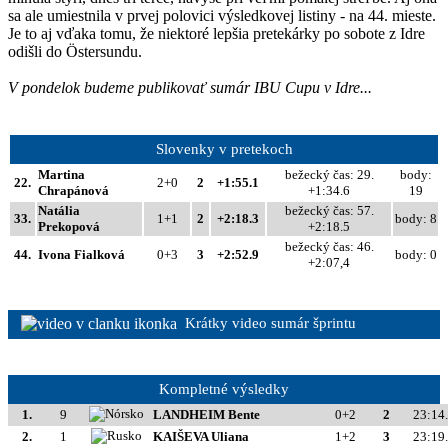
sa ale umiestnila v prvej polovici výsledkovej listiny - na 44. mieste.
Je to aj vďaka tomu, že niektoré lepšia pretekárky po sobote z Idre
odišli do Östersundu.
V pondelok budeme publikovať sumár IBU Cupu v Idre...
Slovenky v pretekoch
Martina
bežecký čas: 29.
body:
22.
2+0
2
+1:55.1
Chrapánová
+1:34.6
19
Natália
bežecký čas: 57.
33.
1+1
2
+2:18.3
body: 8
Prekopová
+2:18.5
bežecký čas: 46.
44.
Ivona Fialková
0+3
3
+2:52.9
body: 0
+2:07,4
Krátky video sumár šprintu
Kompletné výsledky
1.
9
LANDHEIM Bente
0+2
2
23:14
2.
1
KAIŠEVA Uliana
1+2
3
23:19