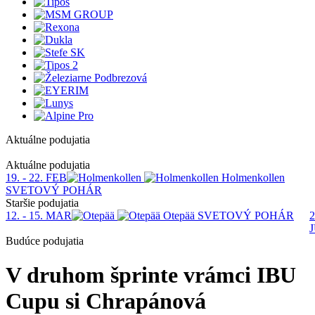
Aktuálne podujatia
1
Aktuálne podujatia
19. - 22. FEB
Holmenkollen
SVETOVÝ POHÁR
Staršie podujatia
12. - 15. MAR
Otepää
SVETOVÝ POHÁR
2
Budúce podujatia
V druhom šprinte vrámci IBU
Cupu si Chrapánová