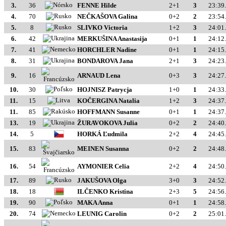
3.
36
FENNE Hilde
2+1
3
23:39
4.
70
NEČKAŠOVA Galina
0+2
2
23:54
5.
8
SLIVKO Victoria
1+2
3
24:01
6.
42
MERKUŠINA Anastasija
0+1
1
24:12
7.
41
HORCHLER Nadine
0+1
1
24:15
8.
31
BONDAROVA Jana
2+1
3
24:23
9.
16
ARNAUD Lena
0+3
3
24:27
10.
30
HOJNISZ Patrycja
1+0
1
24:33
11.
15
KOČERGINA Natalia
1+2
3
24:37
11.
85
HOFFMANN Susanne
0+1
1
24:37
13.
19
ŽURAVOKOVA Julia
0+2
2
24:40
14.
5
HORKÁ Ľudmila
2+2
4
24:45
15.
83
MEINEN Susanna
0+2
2
24:48
16.
54
AYMONIER Celia
2+2
4
24:50
17.
89
JAKUŠOVA Olga
3+0
3
24:52
18.
18
ILČENKO Kristina
2+3
5
24:56
19.
90
MAKA Anna
0+1
1
24:58
20.
74
LEUNIG Carolin
0+2
2
25:01