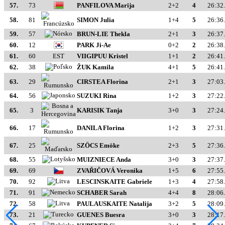
57.
73
PANFILOVA Marija
2+2
4
26:32
58.
81
SIMON Julia
1+4
5
26:36
59.
57
BRUN-LIE Thekla
2+1
3
26:37
60.
12
PARK Ji-Ae
0+2
2
26:38
61.
60
EST
VIIGIPUU Kristel
1+1
2
26:41
62.
38
ŽUK Kamila
4+1
5
26:41
63.
29
CIRSTEA Florina
2+1
3
27:03
64.
56
SUZUKI Rina
1+2
3
27:22
65.
3
KARISIK Tanja
3+0
3
27:24
66.
17
DANILA Florina
1+2
3
27:31
67.
25
SZÖCS Emöke
2+3
5
27:36
68.
55
MUIZNIECE Anda
3+0
3
27:37
69.
69
ZVAŘIČOVÁ Veronika
1+5
6
27:55
70.
92
LESCINSKAITE Gabriele
1+3
4
27:58
71.
91
SCHABER Sarah
4+4
8
28:06
72.
58
PAULAUSKAITE Natalija
3+2
5
28:09
73.
21
GUENES Buesra
3+0
3
28:17