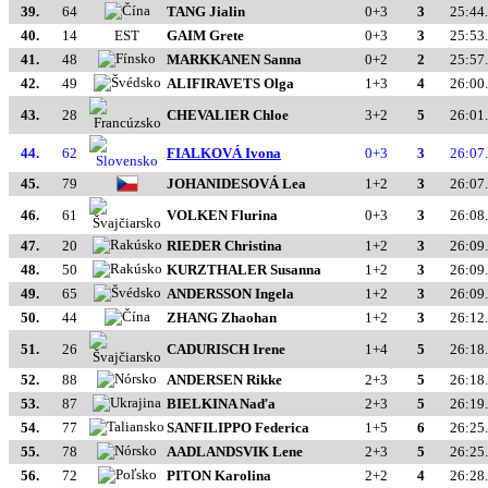
39.
64
TANG Jialin
0+3
3
25:44
40.
14
EST
GAIM Grete
0+3
3
25:53
41.
48
MARKKANEN Sanna
0+2
2
25:57
42.
49
ALIFIRAVETS Olga
1+3
4
26:00
43.
28
CHEVALIER Chloe
3+2
5
26:01
44.
62
FIALKOVÁ Ivona
0+3
3
26:07
45.
79
JOHANIDESOVÁ Lea
1+2
3
26:07
46.
61
VOLKEN Flurina
0+3
3
26:08
47.
20
RIEDER Christina
1+2
3
26:09
48.
50
KURZTHALER Susanna
1+2
3
26:09
49.
65
ANDERSSON Ingela
1+2
3
26:09
50.
44
ZHANG Zhaohan
1+2
3
26:12
51.
26
CADURISCH Irene
1+4
5
26:18
52.
88
ANDERSEN Rikke
2+3
5
26:18
53.
87
BIELKINA Naďa
2+3
5
26:19
54.
77
SANFILIPPO Federica
1+5
6
26:25
55.
78
AADLANDSVIK Lene
2+3
5
26:25
56.
72
PITON Karolina
2+2
4
26:28