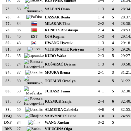
74.
67
KUPFNER Simone
3+4
7
28:34
75.
53
VALEAN Oana
1+3
4
28:34
76.
4
LASSAK Beata
1+4
5
28:37
77.
34
MLAKAR Tina
2+2
4
28:38
78.
86
KUNETS Anastasija
2+4
6
28:53
79.
45
EST
OJA Regina
1+3
4
29:14
80.
43
HWANG Hyesuk
1+3
4
29:18
81.
39
VITKUNAITE Kotryna
1+4
5
29:26
82.
35
KUDO Wako
2+3
5
29:27
83.
24
KOŠARAČ Dejana
1+3
4
30:58
84.
37
MOURA Bruna
2+1
3
31:21
85.
80
TOFALVI Orsolya
4+1
5
31:22
86.
63
JUHASZ Fanni
4+1
5
32:30
87.
75
KUSMUK Sanja
2+4
6
32:40
88.
59
ALMEIDA Gabriela
4+0
4
32:55
DSQ
66
VARVYNETS Irina
3+0
3
24:55
DNF
84
WANG Xuelan
3+2
5
DNS
27
VIĽUČÍNA Olga