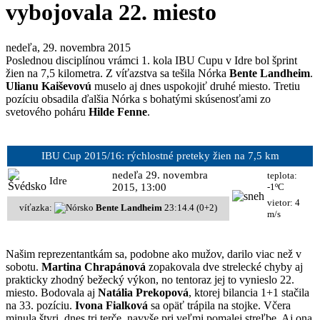
vybojovala 22. miesto
nedeľa, 29. novembra 2015
Poslednou disciplínou vrámci 1. kola IBU Cupu v Idre bol šprint
žien na 7,5 kilometra. Z víťazstva sa tešila Nórka
Bente Landheim
.
Ulianu Kaiševovú
muselo aj dnes uspokojiť druhé miesto. Tretiu
pozíciu obsadila ďalšia Nórka s bohatými skúsenosťami zo
svetového poháru
Hilde Fenne
.
IBU Cup 2015/16: rýchlostné preteky žien na 7,5 km
nedeľa 29. novembra
teplota:
Idre
2015, 13:00
-1ºC
vietor: 4
víťazka:
Bente Landheim
23:14.4 (0+2)
m/s
Našim reprezentantkám sa, podobne ako mužov, darilo viac než v
sobotu.
Martina Chrapánová
zopakovala dve strelecké chyby aj
prakticky zhodný bežecký výkon, no tentoraz jej to vynieslo 22.
miesto. Bodovala aj
Natália Prekopová
, ktorej bilancia 1+1 stačila
na 33. pozíciu.
Ivona Fialková
sa opäť trápila na stojke. Včera
minula štyri, dnes tri terče, navyše pri veľmi pomalej streľbe. Aj ona