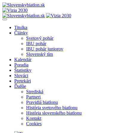
Titulka
Články
Svetový pohár
IBU pohár
IBU pohár juniorov
Slovenský tím
Kalendár
Poradia
Štatistiky
Slováci
Pretekári
Ďalšie
Strediská
Partneri
Pravidlá biatlonu
História svetového biatlonu
História slovenského biatlonu
Kontakt
Cookies