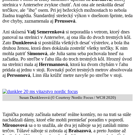
strelnica v Anterselve zvykne chutiť. Ani ona ale neskolila desať
terčíkov, ale
"iba"
osem. Pri jej bežeckých možnostiach to nebola
žiadna tragédia. Štandardný strelecký výkon v dnešnom šprinte, teda
dve chyby, zaznamenala aj
Preussová
.
Ani skúsená
Valj Semerenková
si neporadila s vetrom, ktorý dnes
panoval na strelnici v Anterselve, aj ona išla do dvoch trestných kôl.
Zato
Dunkleeová
si postrážila všetkých desať výstrelov, a bola iba
druhou ženou, ktorá dnes dokázala zostreliť všetky terčíky. K nim
mohla patriť
Simonová
, ale Julia samu seba pochovala hneď na
začiatku. Po streľbe v ľahu išla do troch trestných kôl. Hrozný úvod
na strelnici mala aj
Herrmannová
, ktorá ku dvom chybám v ľahu
pridala aj jednu v stoji. Rovnaký počet trestných metrov absolvovala
aj
Perssonová
, Linn išla krúžiť metre navyše po streľbe v stoji.
Susan Dunkleeová (© Courtesy Nordic Focus / WCH 2020)
Tajnička pomaly začínala naberať reálne kontúry, no na trati sa stále
nachádzali dámy, ktoré ešte mohli premiešať poradím v popredí.
Mironovová
sa o to snažila, ale dva jej náboje sa jej zatúlali mimo
terčov. Túlavé náboje si zobrala aj
Braisazová
, a preto Justine až