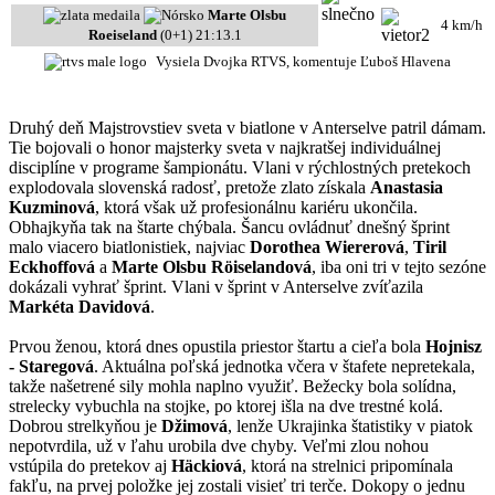
Marte Olsbu
4 km/h
Roeiseland
(0+1) 21:13.1
Vysiela Dvojka RTVS, komentuje Ľuboš Hlavena
Druhý deň Majstrovstiev sveta v biatlone v Anterselve patril dámam.
Tie bojovali o honor majsterky sveta v najkratšej individuálnej
disciplíne v programe šampionátu. Vlani v rýchlostných pretekoch
explodovala slovenská radosť, pretože zlato získala
Anastasia
Kuzminová
, ktorá však už profesionálnu kariéru ukončila.
Obhajkyňa tak na štarte chýbala. Šancu ovládnuť dnešný šprint
malo viacero biatlonistiek, najviac
Dorothea Wiererová
,
Tiril
Eckhoffová
a
Marte Olsbu Röiselandová
, iba oni tri v tejto sezóne
dokázali vyhrať šprint. Vlani v šprint v Anterselve zvíťazila
Markéta Davidová
.
Prvou ženou, ktorá dnes opustila priestor štartu a cieľa bola
Hojnisz
- Staregová
. Aktuálna poľská jednotka včera v štafete nepretekala,
takže našetrené sily mohla naplno využiť. Bežecky bola solídna,
strelecky vybuchla na stojke, po ktorej išla na dve trestné kolá.
Dobrou strelkyňou je
Džimová
, lenže Ukrajinka štatistiky v piatok
nepotvrdila, už v ľahu urobila dve chyby. Veľmi zlou nohou
vstúpila do pretekov aj
Häckiová
, ktorá na strelnici pripomínala
fakľu, na prvej položke jej zostali visieť tri terče. Dokopy o jednu