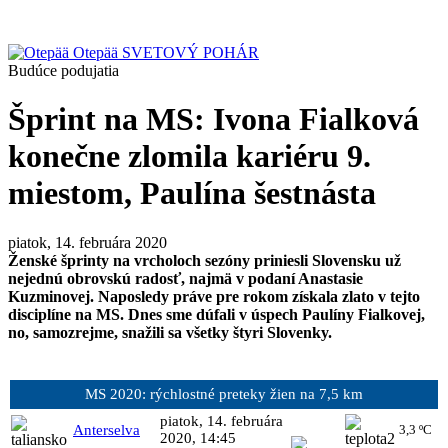
Otepää
SVETOVÝ POHÁR
Budúce podujatia
Šprint na MS: Ivona Fialková
konečne zlomila kariéru 9.
miestom, Paulína šestnásta
piatok, 14. februára 2020
Ženské šprinty na vrcholoch sezóny priniesli Slovensku už
nejednú obrovskú radosť, najmä v podaní Anastasie
Kuzminovej. Naposledy práve pre rokom získala zlato v tejto
disciplíne na MS. Dnes sme dúfali v úspech Paulíny Fialkovej,
no, samozrejme, snažili sa všetky štyri Slovenky.
MS 2020: rýchlostné preteky žien na 7,5 km
piatok, 14. februára
Anterselva
3,3 ºC
2020, 14:45