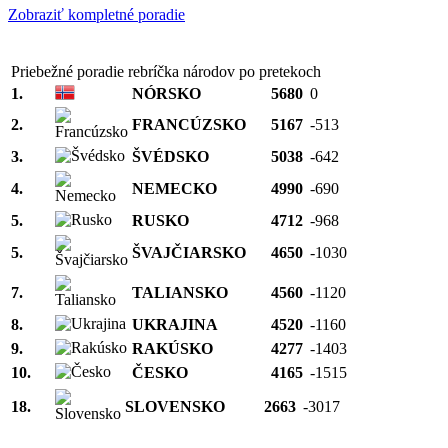
Zobraziť kompletné poradie
Priebežné poradie rebríčka národov po pretekoch
1.
NÓRSKO
5680
0
2.
FRANCÚZSKO
5167
-513
3.
ŠVÉDSKO
5038
-642
4.
NEMECKO
4990
-690
5.
RUSKO
4712
-968
5.
ŠVAJČIARSKO
4650
-1030
7.
TALIANSKO
4560
-1120
8.
UKRAJINA
4520
-1160
9.
RAKÚSKO
4277
-1403
10.
ČESKO
4165
-1515
18.
SLOVENSKO
2663
-3017