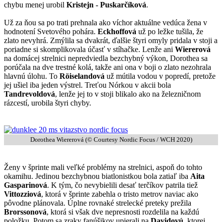
chybu menej urobil
Kristejn - Puskarčíková
.
Už za ňou sa po trati prehnala ako víchor aktuálne vedúca žena v
hodnotení Svetového pohára.
Eckhoffová
už po ležke tušila, že
zlato nevyhrá. Zmýlila sa dvakrát, ďalšie štyri omyly pridala v stoji a
poriadne si skomplikovala účasť v stíhačke. Lenže ani
Wiererová
na domácej strelnici nepredviedla bezchybný výkon, Dorothea sa
porúčala na dve trestné kolá, takže ani ona v boji o zlato nezohrala
hlavnú úlohu. To
Röiselandová
už mútila vodou v popredí, pretože
jej ušiel iba jeden výstrel. Treťou Nórkou v akcii bola
Tandrevoldová
, lenže jej to v stoji blikalo ako na železničnom
rázcestí, urobila štyri chyby.
Dorothea Wiererová (© Courtesy Nordic Focus / WCH 2020)
Ženy v šprinte mali veľké problémy na strelnici, aspoň do tohto
okamihu. Jedinou bezchybnou biatlonistkou bola zatiaľ iba
Aita
Gasparinová
. K tým, čo nevybielili desať terčíkov patrila tiež
Vittozziová
, ktorá v šprinte zabehla o tristo metrov naviac ako
pôvodne plánovala. Úplne rovnaké strelecké preteky prežila
Brorssonová
, ktorá si však dve nepresnosti rozdelila na každú
položku. Potom sa zraky fanúšikov upierali na
Davidovú
, ktorej