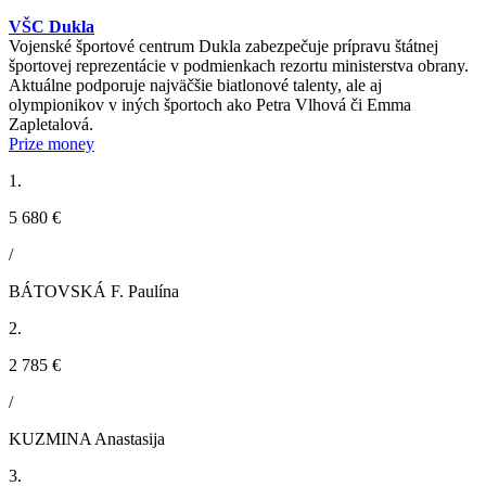
VŠC Dukla
Vojenské športové centrum Dukla zabezpečuje prípravu štátnej
športovej reprezentácie v podmienkach rezortu ministerstva obrany.
Aktuálne podporuje najväčšie biatlonové talenty, ale aj
olympionikov v iných športoch ako Petra Vlhová či Emma
Zapletalová.
Prize money
1.
5 680 €
/
BÁTOVSKÁ F. Paulína
2.
2 785 €
/
KUZMINA Anastasija
3.