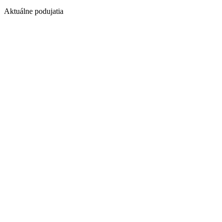
Aktuálne podujatia
1