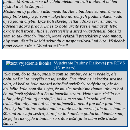
padne. Možno som sa už videla niekde na trati a ubehol mi ten
výstrel a už to šlo preč.
Možno mi aj preto mi ušla medaila. Ale v biatlone sa nehráme na
keby bolo keby a ja som v takýchto náročných podmienkach rada
aj za jednu chybu. Lyže boli skvelé, veľká vďaka servismanom,
odviedli dobrú prácu. Dnes to bolo určite ťažšie namazať, lebo
okraje boli trochu hlbšie, čerstvejšie a stred vyjazdenejší. Snažila
som sa tak držať v líniách, ktoré vyjazdili pretekárky predo mnou,
aby som ušetrila každú sekundu a nespomaľovali mi lyže. Výsledok
patrí celému tímu. Veľmi sa tešíme."
Vyjadrenie Paulíny Fialkovej pre RTVS
(16. miesto)
"Šla som, čo to dalo, snažila som sa urobiť, čo som vedela, ale
bohužiaľ mi to nevyšlo na tej stojke. Dve chyby sú skrátka strašne
veľa, aj keď to bolo naozaj náročné strieľať v zadýchaní, ale do
druhého kola som šla s tým, že musím urobiť maximum, aby to bol
čo najlepší výsledok a čo najmenšia strata. Vietor som riešila na
ležke, ale fúkalo aj na stojke, tak som sa snažila schovať na
tridsiatku, aby tam bol vietor najmenší a nebol pre mňa problém.
Preteky boli dobre rozbehnuté a bude ma to mrzieť, ale dnes budem
šťastná za svoju sestru, ktorej sa to konečne podarilo. Vedela som,
že jej to raz vyjde a budem sa s ňou tešiť, ja tu mám ešte ďalšie
šance."