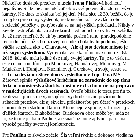
Niekoľko desiatok pretekov musela
Ivona Fialková
hodnotiť
negatívne. Stále nie a nie ukázať obrovský potenciál a zlomiť vývoj
kariéry. No dnes to skrátka bol jej deň. Mala síce až 39. bežák, čo je
u nej len priemerný výsledok, no konečne krásne zvládla obe
strelecké položky a pohybovala sa na najvyšších priečkach. Nikdy v
živote nestrieľala iba za
52 sekúnd
. Jednoducho to v hlave zvládla.
Je až neuveriteľné, že ak by nestrhla poslenú ranu, pravdepodobne
by to dotlačila až k bronzovej medaile a bola by to podobná, ešte
väčšia senzácia ako u Charvátovej.
Ale aj toto deviate miesto je
úžasným výsledkom.
Vyrovnala svoje kariérne maximum z Osla
2018, kde ale mala jediné dve nuly svojej kariéry. Tu je to však na
ešte cennejšom fóre a po Mihokovej, Halinárovej, Murínovej, Ma.
Matiaškovi, Hurajtovi, Kuzminovej, Gerekovej a svojej sestre sa
stala iba
deviatou Slovenkou s výsledkom v Top 10 na MS
.
Zároveň splnila
výsledkové kritérium na zaradenie do top tímu,
teda od ministerstva školstva dostane extra financie na prípravu
v nasledujúcich dvoch sezónach
. Oveľa bližšie je teraz pre ňu to,
že deviata priečka je vynikajúcou východiskovou pozíciou do
stíhacích pretekov, ale aj skvelou príležitosťou pre účasť v pretekoch
s hromadným štartom. Darmo. Kto uspeje v šprinte, žať môže aj v
ďalších štartoch. Blahoželáme! Biatlonová obec môže byť rada za
to, že to nie je iba o Paulíne, ale snáď už bude aj Ivona patriť na
vysoké priečky svetovej konkurencie.
Pre
Paulínu
to skvelo začalo. Šla veľmi rýchlo a dokonca viedla na