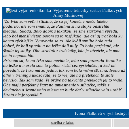
Vyjadrenie trénerky sestier Fialkových
Anny Murínovej
"Za Ivku som veľmi šťastná, že sa jej konečne niečo takéto
podarilo, ale som smutná, že Paulína si na stojke odstrelila
medailu. Škoda. Bolo dobrou taktikou, že sme štartovali vpredu,
lebo bol menší vietor, potom sa to rozfúkalo, ale asi aj trať bola ku
koncu rýchlejšia. Vyrovnalo sa to. Ale kvôli streľbe bolo teda
dobré, že boli vpredu a na ležke dali nuly. To bolo perfektné, ale
škoda tej stojky. Obe strieľali z tridsiatky, kde je závetrie, ale moc
im to nepomohlo.
Priznám sa, že na Ivku som nevidela, lebo som pozerala Veroniku
na ležke a musela som to potom riešiť cez vysielačku, a keď mi
povedali, že Ivka má za jednu, tak som bola veľmi šťastná. Ivona už
dlho v tréningu ukazovala, že to vie, ale na pretekoch to stále
nevyšlo. Tak som rada, že práve na takýchto pretekoch jej to vyšlo.
Obe majú perfektný štart na umiestnenie v stíhačke, takže z
deviateho a šestnásteho miesta sa bude dať v stíhačke veľa urobiť.
Strata nie je vysoká."
Ivona Fialková v rýchlostnýc
streľba v ľahu: