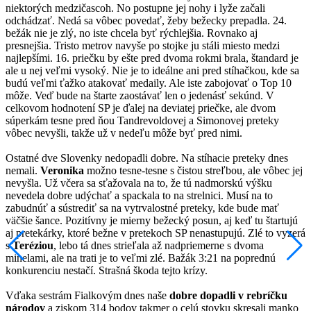
niektorých medzičascoh. No postupne jej nohy i lyže začali
odchádzať. Nedá sa vôbec povedať, žeby bežecky prepadla. 24.
bežák nie je zlý, no iste chcela byť rýchlejšia. Rovnako aj
presnejšia. Tristo metrov navyše po stojke ju stáli miesto medzi
najlepšími. 16. priečku by ešte pred dvoma rokmi brala, štandard je
ale u nej veľmi vysoký. Nie je to ideálne ani pred stíhačkou, kde sa
budú veľmi ťažko atakovať medaily. Ale iste zabojovať o Top 10
môže. Veď bude na štarte zaostávať len o jedenásť sekúnd. V
celkovom hodnotení SP je ďalej na deviatej priečke, ale dvom
súperkám tesne pred ňou Tandrevoldovej a Simonovej preteky
vôbec nevyšli, takže už v nedeľu môže byť pred nimi.
Ostatné dve Slovenky nedopadli dobre. Na stíhacie preteky dnes
nemali.
Veronika
možno tesne-tesne s čistou streľbou, ale vôbec jej
nevyšla. Už včera sa sťažovala na to, že tú nadmorskú výšku
nevedela dobre udýchať a spackala to na strelnici. Musí na to
zabudnúť a sústrediť sa na vytrvalostné preteky, kde bude mať
väčšie šance. Pozitívny je mierny bežecký posun, aj keď tu štartujú
aj pretekárky, ktoré bežne v pretekoch SP nenastupujú. Zlé to vyzerá
s
Teréziou
, lebo tá dnes strieľala až nadpriemerne s dvoma
minelami, ale na trati je to veľmi zlé. Bažák 3:21 na poprednú
konkurenciu nestačí. Strašná škoda tejto krízy.
Vďaka sestrám Fialkovým dnes naše
dobre dopadli v rebríčku
národov
a ziskom 314 bodov takmer o celú stovku skresali manko