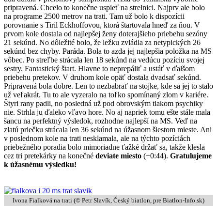
pripravená. Chcelo to konečne uspieť na strelnici. Najprv ale bolo
na programe 2500 metrov na trati. Tam už bolo k dispozícii
porovnanie s Tiril Eckhoffovou, ktorá štartovala hneď za ňou. V
prvom kole dostala od najlepšej ženy doterajšieho priebehu sezóny
21 sekúnd. No dôležité bolo, že ležku zvládla za netypických 26
sekúnd bez chyby. Paráda. Bola to azda jej najlepšia položka na MS
vôbec. Po streľbe strácala len 18 sekúnd na vedúcu pozíciu svojej
sestry. Fantastický štart. Hlavne to neprepáliť a ustáť v ďalšom
priebehu pretekov. V druhom kole opäť dostala dvadsať sekúnd.
Pripravená bola dobre. Len to nezbabrať na stojke, kde sa jej to stalo
už veľakrát. Tu to ale vyzeralo na toľko spomínaný zlom v kariére.
Štyri rany padli, no posledná už pod obrovským tlakom psychiky
nie. Strhla ju ďaleko vľavo hore. No aj napriek tomu ešte stále mala
šancu na perfektný výsledok, rozhodne najlepší na MS. Veď na
zlatú priečku strácala len 36 sekúnd na úžasnom šiestom mieste. Ani
v poslednom kole na trati nesklamala, ale na týchto pozíciách
priebežného poradia bolo mimoriadne ťažké držať sa, takže klesla
cez tri pretekárky na konečné
deviate miesto
(+0:44).
Gratulujeme
k úžasnému výsledku!
Ivona Fialková na trati (© Petr Slavík,
Český biatlon
, pre Biatlon-Info.sk)