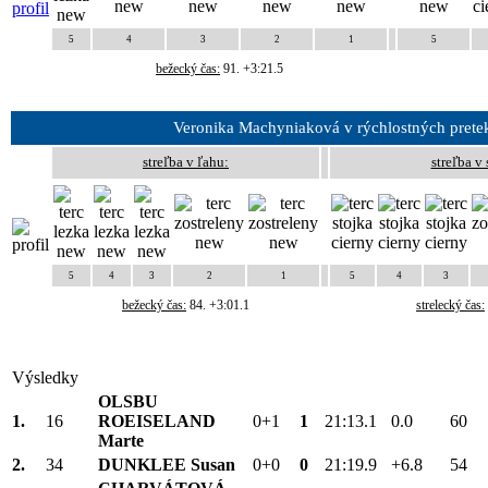
5
4
3
2
1
5
bežecký čas:
91. +3:21.5
Veronika Machyniaková v rýchlostných prete
streľba v ľahu:
streľba v 
5
4
3
2
1
5
4
3
bežecký čas:
84. +3:01.1
strelecký čas:
Výsledky
OLSBU
1.
16
ROEISELAND
0+1
1
21:13.1
0.0
60
Marte
2.
34
DUNKLEE Susan
0+0
0
21:19.9
+6.8
54