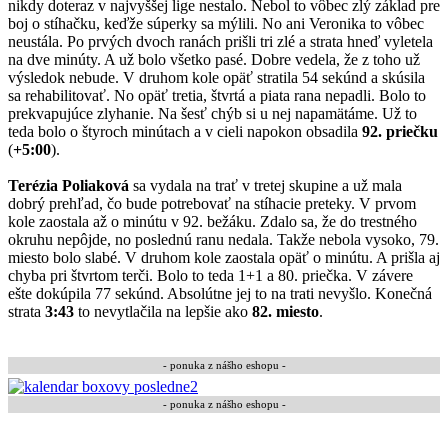
nikdy doteraz v najvyššej lige nestalo. Nebol to vôbec zlý základ pre
boj o stíhačku, keďže súperky sa mýlili. No ani Veronika to vôbec
neustála. Po prvých dvoch ranách prišli tri zlé a strata hneď vyletela
na dve minúty. A už bolo všetko pasé. Dobre vedela, že z toho už
výsledok nebude. V druhom kole opäť stratila 54 sekúnd a skúsila
sa rehabilitovať. No opäť tretia, štvrtá a piata rana nepadli. Bolo to
prekvapujúce zlyhanie. Na šesť chýb si u nej napamätáme. Už to
teda bolo o štyroch minútach a v cieli napokon obsadila
92. priečku
(
+5:00
).
Terézia Poliaková
sa vydala na trať v tretej skupine a už mala
dobrý prehľad, čo bude potrebovať na stíhacie preteky. V prvom
kole zaostala až o minútu v 92. bežáku. Zdalo sa, že do trestného
okruhu nepôjde, no poslednú ranu nedala. Takže nebola vysoko, 79.
miesto bolo slabé. V druhom kole zaostala opäť o minútu. A prišla aj
chyba pri štvrtom terči. Bolo to teda 1+1 a 80. priečka. V závere
ešte dokúpila 77 sekúnd. Absolútne jej to na trati nevyšlo. Konečná
strata
3:43
to nevytlačila na lepšie ako
82. miesto
.
- ponuka z nášho eshopu -
-
ponuka z nášho eshopu
-