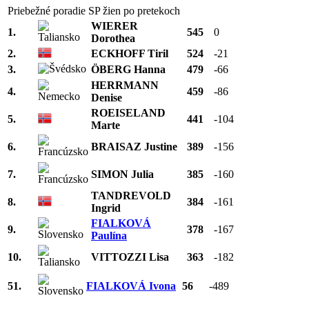
Priebežné poradie SP žien po pretekoch
WIERER
1.
545
0
Dorothea
2.
ECKHOFF Tiril
524
-21
3.
ÖBERG Hanna
479
-66
HERRMANN
4.
459
-86
Denise
ROEISELAND
5.
441
-104
Marte
6.
BRAISAZ Justine
389
-156
7.
SIMON Julia
385
-160
TANDREVOLD
8.
384
-161
Ingrid
FIALKOVÁ
9.
378
-167
Paulína
10.
VITTOZZI Lisa
363
-182
51.
FIALKOVÁ Ivona
56
-489