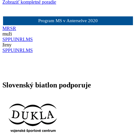
Zobraziť kompletné poradie
Program MS v Anterselve 2020
MR
SR
muži
SP
PU
IN
RL
MS
ženy
SP
PU
IN
RL
MS
Slovenský biatlon podporuje