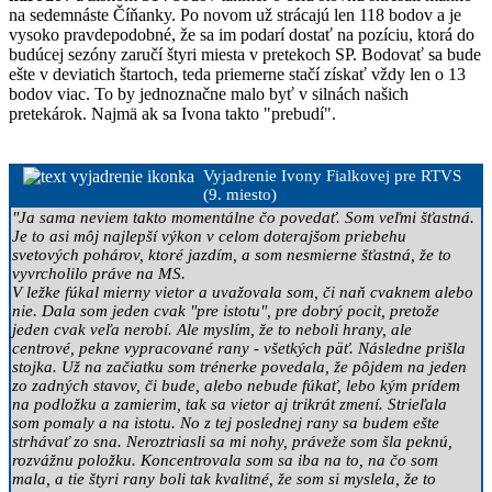
na sedemnáste Číňanky. Po novom už strácajú len 118 bodov a je
vysoko pravdepodobné, že sa im podarí dostať na pozíciu, ktorá do
budúcej sezóny zaručí štyri miesta v pretekoch SP. Bodovať sa bude
ešte v deviatich štartoch, teda priemerne stačí získať vždy len o 13
bodov viac. To by jednoznačne malo byť v silnách našich
pretekárok. Najmä ak sa Ivona takto "prebudí".
Vyjadrenie Ivony Fialkovej pre RTVS
(9. miesto)
"Ja sama neviem takto momentálne čo povedať. Som veľmi šťastná.
Je to asi môj najlepší výkon v celom doterajšom priebehu
svetových pohárov, ktoré jazdím, a som nesmierne šťastná, že to
vyvrcholilo práve na MS.
V ležke fúkal mierny vietor a uvažovala som, či naň cvaknem alebo
nie. Dala som jeden cvak "pre istotu", pre dobrý pocit, pretože
jeden cvak veľa nerobí. Ale myslím, že to neboli hrany, ale
centrové, pekne vypracované rany - všetkých päť. Následne prišla
stojka. Už na začiatku som trénerke povedala, že pôjdem na jeden
zo zadných stavov, či bude, alebo nebude fúkať, lebo kým prídem
na podložku a zamierim, tak sa vietor aj trikrát zmení. Strieľala
som pomaly a na istotu. No z tej poslednej rany sa budem ešte
strhávať zo sna. Neroztriasli sa mi nohy, práveže som šla peknú,
rozvážnu položku. Koncentrovala som sa iba na to, na čo som
mala, a tie štyri rany boli tak kvalitné, že som si myslela, že to