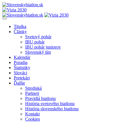
Titulka
Články
Svetový pohár
IBU pohár
IBU pohár juniorov
Slovenský tím
Kalendár
Poradia
Štatistiky
Slováci
Pretekári
Ďalšie
Strediská
Partneri
Pravidlá biatlonu
História svetového biatlonu
História slovenského biatlonu
Kontakt
Cookies