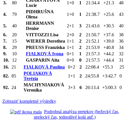
CHARVÁTOVÁ
3.
80
1+0
1
21:34.4
+21.3
48
Lucie
PIDHRUŠNA
4.
79
1+0
1
21:38.7
+25.6
43
Olena
HERRMANN
5.
40
2+1
3
21:43.6
+30.5
40
Denise
6.
20
VITTOZZI Lisa
2+0
2
21:50.7
+37.6
38
7.
15
WIERER Dorothea
1+1
2
21:52.1
+39.0
36
8.
29
PREUSS Franziska
1+1
2
21:53.9
+40.8
34
9.
10
FIALKOVÁ Ivona
0+1
1
21:57.3
+44.2
32
10.
12
GASPARIN Aita
0+0
0
21:57.5
+44.4
31
16.
21
FIALKOVÁ Paulína
0+2
2
22:08.4
+55.3
25
POLIAKOVÁ
82.
85
1+1
2
24:55.8
+3:42.7
0
Terézia
MACHYNIAKOVÁ
92.
24
3+3
6
26:13.4
+5:00.3
0
Veronika
Zobraziť kompletné výsledky
Podrobná analýza pretekov (bežecký čas,
strelecký čas, jednotlivé kolá atď.)