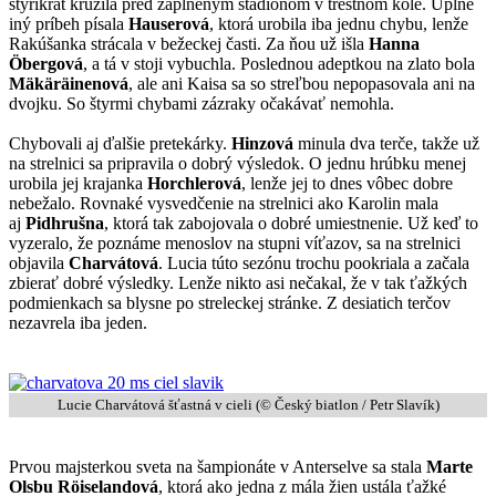
štyrikrát krúžila pred zaplneným štadiónom v trestnom kole. Úplne
iný príbeh písala
Hauserová
, ktorá urobila iba jednu chybu, lenže
Rakúšanka strácala v bežeckej časti. Za ňou už išla
Hanna
Öbergová
, a tá v stoji vybuchla. Poslednou adeptkou na zlato bola
Mäkäräinenová
, ale ani Kaisa sa so streľbou nepopasovala ani na
dvojku. So štyrmi chybami zázraky očakávať nemohla.
Chybovali aj ďalšie pretekárky.
Hinzová
minula dva terče, takže už
na strelnici sa pripravila o dobrý výsledok. O jednu hrúbku menej
urobila jej krajanka
Horchlerová
, lenže jej to dnes vôbec dobre
nebežalo. Rovnaké vysvedčenie na strelnici ako Karolin mala
aj
Pidhrušna
, ktorá tak zabojovala o dobré umiestnenie. Už keď to
vyzeralo, že poznáme menoslov na stupni víťazov, sa na strelnici
objavila
Charvátová
. Lucia túto sezónu trochu pookriala a začala
zbierať dobré výsledky. Lenže nikto asi nečakal, že v tak ťažkých
podmienkach sa blysne po streleckej stránke. Z desiatich terčov
nezavrela iba jeden.
Lucie Charvátová šťastná v cieli (© Český biatlon / Petr Slavík)
Prvou majsterkou sveta na šampionáte v Anterselve sa stala
Marte
Olsbu Röiselandová
, ktorá ako jedna z mála žien ustála ťažké