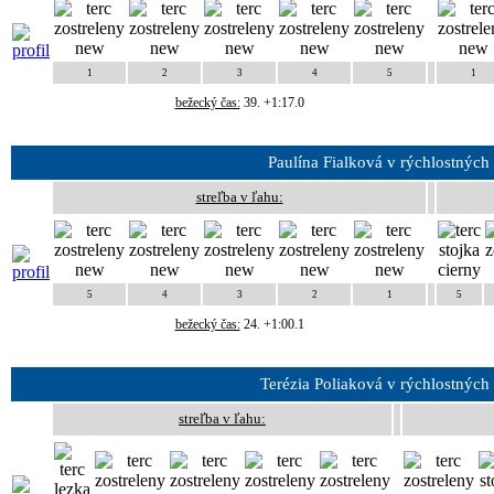
1
2
3
4
5
1
bežecký čas:
39. +1:17.0
Paulína Fialková v rýchlostných
streľba v ľahu:
5
4
3
2
1
5
bežecký čas:
24. +1:00.1
Terézia Poliaková v rýchlostných
streľba v ľahu: