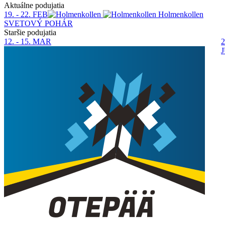
Aktuálne podujatia
19. - 22. FEB
Holmenkollen
SVETOVÝ POHÁR
Staršie podujatia
12. - 15. MAR
2