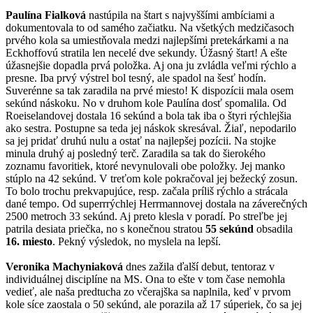
Paulína Fialková
nastúpila na štart s najvyššími ambíciami a
dokumentovala to od samého začiatku. Na všetkých medzičasoch
prvého kola sa umiestňovala medzi najlepšími pretekárkami a na
Eckhoffovú stratila len necelé dve sekundy. Úžasný štart! A ešte
úžasnejšie dopadla prvá položka. Aj ona ju zvládla veľmi rýchlo a
presne. Iba prvý výstrel bol tesný, ale spadol na šesť hodín.
Suverénne sa tak zaradila na prvé miesto! K dispozícii mala osem
sekúnd náskoku. No v druhom kole Paulína dosť spomalila. Od
Roeiselandovej dostala 16 sekúnd a bola tak iba o štyri rýchlejšia
ako sestra. Postupne sa teda jej náskok skresával. Žiaľ, nepodarilo
sa jej pridať druhú nulu a ostať na najlepšej pozícii. Na stojke
minula druhý aj posledný terč. Zaradila sa tak do šierokého
zoznamu favoritiek, ktoré nevynulovali obe položky. Jej manko
stúplo na 42 sekúnd. V treťom kole pokračoval jej bežecký zosun.
To bolo trochu prekvapujúce, resp. začala príliš rýchlo a strácala
dané tempo. Od superrrýchlej Herrmannovej dostala na záverečných
2500 metroch 33 sekúnd. Aj preto klesla v poradí. Po streľbe jej
patrila desiata priečka, no s konečnou stratou
55 sekúnd
obsadila
16. miesto
. Pekný výsledok, no myslela na lepší.
Veronika Machyniaková
dnes zažila ďalší debut, tentoraz v
individuálnej disciplíne na MS. Ona to ešte v tom čase nemohla
vedieť, ale naša predtucha zo včerajška sa naplnila, keď v prvom
kole síce zaostala o 50 sekúnd, ale porazila až 17 súperiek, čo sa jej