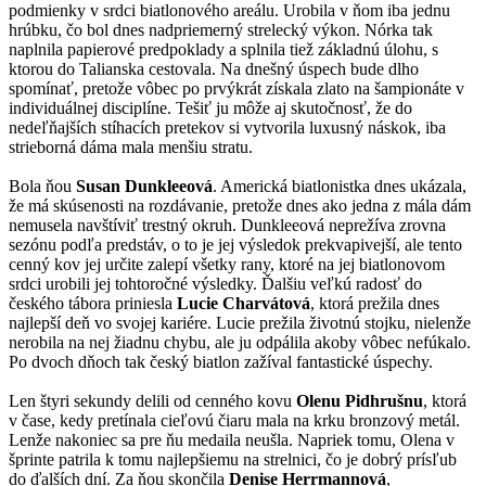
podmienky v srdci biatlonového areálu. Urobila v ňom iba jednu
hrúbku, čo bol dnes nadpriemerný strelecký výkon. Nórka tak
naplnila papierové predpoklady a splnila tiež základnú úlohu, s
ktorou do Talianska cestovala. Na dnešný úspech bude dlho
spomínať, pretože vôbec po prvýkrát získala zlato na šampionáte v
individuálnej disciplíne. Tešiť ju môže aj skutočnosť, že do
nedeľňajších stíhacích pretekov si vytvorila luxusný náskok, iba
strieborná dáma mala menšiu stratu.
Bola ňou
Susan Dunkleeová
. Americká biatlonistka dnes ukázala,
že má skúsenosti na rozdávanie, pretože dnes ako jedna z mála dám
nemusela navštíviť trestný okruh. Dunkleeová neprežíva zrovna
sezónu podľa predstáv, o to je jej výsledok prekvapivejší, ale tento
cenný kov jej určite zalepí všetky rany, ktoré na jej biatlonovom
srdci urobili jej tohtoročné výsledky. Ďalšiu veľkú radosť do
českého tábora priniesla
Lucie Charvátová
, ktorá prežila dnes
najlepší deň vo svojej kariére. Lucie prežila životnú stojku, nielenže
nerobila na nej žiadnu chybu, ale ju odpálila akoby vôbec nefúkalo.
Po dvoch dňoch tak český biatlon zažíval fantastické úspechy.
Len štyri sekundy delili od cenného kovu
Olenu Pidhrušnu
, ktorá
v čase, kedy pretínala cieľovú čiaru mala na krku bronzový metál.
Lenže nakoniec sa pre ňu medaila neušla. Napriek tomu, Olena v
šprinte patrila k tomu najlepšiemu na strelnici, čo je dobrý prísľub
do ďalších dní. Za ňou skončila
Denise Herrmannová
,