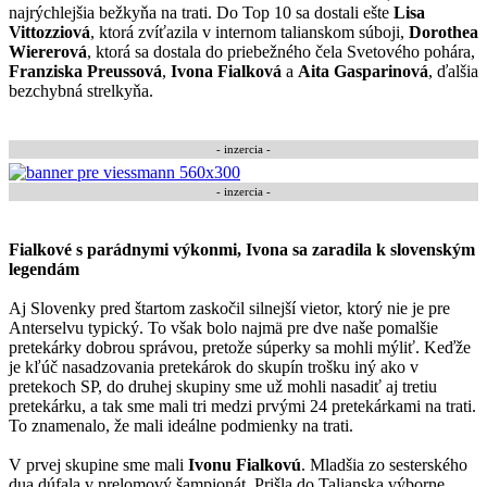
najrýchlejšia bežkyňa na trati. Do Top 10 sa dostali ešte
Lisa
Vittozziová
, ktorá zvíťazila v internom talianskom súboji,
Dorothea
Wiererová
, ktorá sa dostala do priebežného čela Svetového pohára,
Franziska Preussová
,
Ivona Fialková
a
Aita Gasparinová
, ďalšia
bezchybná strelkyňa.
- inzercia -
-
inzercia
-
Fialkové s parádnymi výkonmi, Ivona sa zaradila k slovenským
legendám
Aj Slovenky pred štartom zaskočil silnejší vietor, ktorý nie je pre
Anterselvu typický. To však bolo najmä pre dve naše pomalšie
pretekárky dobrou správou, pretože súperky sa mohli mýliť. Keďže
je kľúč nasadzovania pretekárok do skupín trošku iný ako v
pretekoch SP, do druhej skupiny sme už mohli nasadiť aj tretiu
pretekárku, a tak sme mali tri medzi prvými 24 pretekárkami na trati.
To znamenalo, že mali ideálne podmienky na trati.
V prvej skupine sme mali
Ivonu Fialkovú
. Mladšia zo sesterského
dua dúfala v prelomový šampionát. Prišla do Talianska výborne