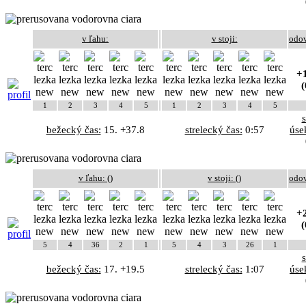
v ľahu:
v stoji:
odo
+1
(
1
2
3
4
5
1
2
3
4
5
bežecký čas:
15. +37.8
strelecký čas:
0:57
úse
v ľahu: (
)
v stoji: (
)
odo
+2
(
5
4
36
2
1
5
4
3
26
1
bežecký čas:
17. +19.5
strelecký čas:
1:07
úse