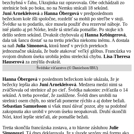
bezchybná v ľahu, Ukrajinka raz opravovala. Obe odchádzali zo
strelnicie bok po boku, no na Nemku strácali 18 sekúnd.
Juni Arnekleivová
a
Hanna Öbergová
v predposlednom
bežeckom kole išli spoločne, rozdeliť sa mohli po streľbe v stoji.
Švédke sa to podarilo, síce musela použiť dva rezervné náboje. To
isté platilo aj pri Nórke, lenže tá strieľala pomalšie. Po stojke ich
delilo sedem sekúnd. Dvakrát chybovala aj
Hanna Kebingerová
,
dala tak šancu dostať sa na tretiu priečku niekomu inému. A dostala
sa naň
Julia Simonová,
ktorá hneď v prvých pretekoch
jednoznačne ukázala, že bude atakovať veľký glóbus. Francúzka vo
svojom druhom úseku urobila jednu streleckú chybu.
Lisa-Theresa
Hauserová
za zmýlila dvakrát.
Švédske víťazstvo (© Danielson/IBU)
Hanna Öbergová
v poslednom bežeckom kole ukázala, že je
bežecky lepšia ako
Juni Arnekleivová
. Medzera medzi nimi sa
zväčšovala od strelnice až po cieľ. Švédka nakoniec zvíťazila o 14
sekúnd. A treba povedať, že zaslúžene. Švédi dnes urobili na
strelnici osem chýb, no strieľali pomerne rýchlo a aj dobre bežali.
Sebastian Samuelsson
si však musí dávať pozor, aby sa podobné
zakopnutia ako urobil v prvom úseku neopakovali. Druhí skončili
Nóri, ktorí lepšie strieľali, ale pomalšie bežali.
Tretia skončila francúzska zostava, a to hlavne zásluhou
Julie
Simonovej
. Tá dnes deklarovala, že v úvode sezóny má formu ako