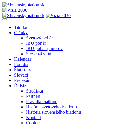
Titulka
Články
Svetový pohár
IBU pohár
IBU pohár juniorov
Slovenský tím
Kalendár
Poradia
Štatistiky
Slováci
Pretekári
Ďalšie
Strediská
Partneri
Pravidlá biatlonu
História svetového biatlonu
História slovenského biatlonu
Kontakt
Cookies