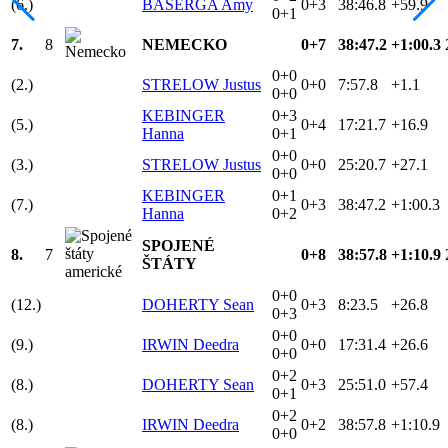
(6.)
BASERGA Amy
0+3
38:46.8
+59.9
0+1
7.
8
NEMECKO
0+7
38:47.2
+1:00.3
0+0
(2.)
STRELOW Justus
0+0
7:57.8
+1.1
0+0
KEBINGER
0+3
(5.)
0+4
17:21.7
+16.9
Hanna
0+1
0+0
(3.)
STRELOW Justus
0+0
25:20.7
+27.1
0+0
KEBINGER
0+1
(7.)
0+3
38:47.2
+1:00.3
Hanna
0+2
SPOJENÉ
8.
7
0+8
38:57.8
+1:10.9
ŠTÁTY
0+0
(12.)
DOHERTY Sean
0+3
8:23.5
+26.8
0+3
0+0
(9.)
IRWIN Deedra
0+0
17:31.4
+26.6
0+0
0+2
(8.)
DOHERTY Sean
0+3
25:51.0
+57.4
0+1
0+2
(8.)
IRWIN Deedra
0+2
38:57.8
+1:10.9
0+0