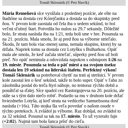
Tomáš Sklenárik (© Petr Slavík)
Mária Remeňová
síce vyrážala z poslednej pozície, ale ešte na
štadióne sa dostala cez Kórejčanku a dostala sa do skupinky pred
ňou. V prvom kole zaostala od čela iba o sedem sekúnd, to bol
veľmi sľubný štart. Potvrdila ho nulou za 29,7 sekundy. Dôležité
bolo, že strata narástla iba na 1:21, teda boli sme v hre. Posunula sa
na 21. pozíciu. Mala smolu, že aj pred ňou sa výborne strieľalo.
Škoda, že tam bola viac-menej sama, nemala skupinu, ktorej by sa
držala. Napriek tomu sa dostala cez Lotyšku s Bulharkou. Opäť
mala ale smolu, že keď začala strieľať, súperky pred ňou už boli
preč. No opäť neminula a odovzdala napokon s odstupom
1:26
na
19. mieste
.
Posunula sa teda o päť miest a na svojom úseku
dostala len 19 sekúnd na líderskú štafetu. Perfektný výkon!
Tomáš Sklenárik
sa potreboval chytiť na trati aj strelnici. V prvom
kole zaostal len o šesť sekúnd, takže to bolo super. Opäť v ľahu zo
zásobníka poslal do terča štyri náboje, no tentoraz rýchlo dobil a
ponáhľal sa ďalej. Síce spadol cez Rastorgujevsa na 20. pozíciu, ale
stále sa s tým dalo niečo robiť. Podarilo sa mu v druhom kole držať
hviezdneho Lotyša, aj keď strata na vedúceho Samuelssona dosť
narástla (+16s). Táto stojka šla veľa povedať o našom osude v
týchto pretekoch. A zvládol ju výborne. Raz dobíjal, no zvládol to
za 32 sekúnd. Posunul sa tak na
17. miesto
. To už vyzeralo fajn
(
+2:02
). Najmä tam bola šanca prísť do cieľa.
Tomáš Sklenárik (© Petr Slavík)