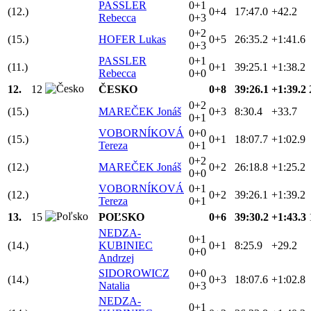
PASSLER
0+1
(12.)
0+4
17:47.0
+42.2
Rebecca
0+3
0+2
(15.)
HOFER Lukas
0+5
26:35.2
+1:41.6
0+3
PASSLER
0+1
(11.)
0+1
39:25.1
+1:38.2
Rebecca
0+0
12.
12
ČESKO
0+8
39:26.1
+1:39.2
0+2
(15.)
MAREČEK Jonáš
0+3
8:30.4
+33.7
0+1
VOBORNÍKOVÁ
0+0
(15.)
0+1
18:07.7
+1:02.9
Tereza
0+1
0+2
(12.)
MAREČEK Jonáš
0+2
26:18.8
+1:25.2
0+0
VOBORNÍKOVÁ
0+1
(12.)
0+2
39:26.1
+1:39.2
Tereza
0+1
13.
15
POĽSKO
0+6
39:30.2
+1:43.3
NEDZA-
0+1
(14.)
KUBINIEC
0+1
8:25.9
+29.2
0+0
Andrzej
SIDOROWICZ
0+0
(14.)
0+3
18:07.6
+1:02.8
Natalia
0+3
NEDZA-
0+1