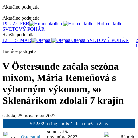
Aktuálne podujatia
1
Aktuálne podujatia
19. - 22. FEB
Holmenkollen
SVETOVÝ POHÁR
Staršie podujatia
12. - 15. MAR
Otepää
SVETOVÝ POHÁR
2
Budúce podujatia
V Östersunde začala sezóna
mixom, Mária Remeňová s
výborným výkonom, so
Sklenárikom zdolali 7 krajín
sobota, 25. novembra 2023
SP 23/24: single mix štafeta muža a ženy
sobota, 25.
Östersund
novembra 2023,
6 km/h