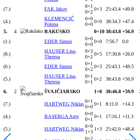
0+1
(7.)
FAK Jakov
0+3
25:43.4
+49.8
0+2
KLEMENCIČ
0+0
(4.)
0+0
38:34.3
+47.4
Polona
0+0
5.
4
RAKÚSKO
0+10
38:43.8
+56.9
0+0
(1.)
EDER Simon
0+0
7:56.7
0.0
0+0
HAUSER Lisa-
0+3
(8.)
0+5
17:30.8
+26.0
Theresa
0+2
0+1
(6.)
EDER Simon
0+3
25:43.1
+49.5
0+2
HAUSER Lisa-
0+1
(5.)
0+2
38:43.8
+56.9
Theresa
0+1
6.
2
ŠVAJČIARSKO
1+8
38:46.8
+59.9
0+1
(7.)
HARTWEG Niklas
0+1
8:11.0
+14.3
0+0
0+0
(4.)
BASERGA Amy
0+1
17:16.1
+11.3
0+1
0+0
(5.)
HARTWEG Niklas
1+3
25:42.0
+48.4
1+3
0+2