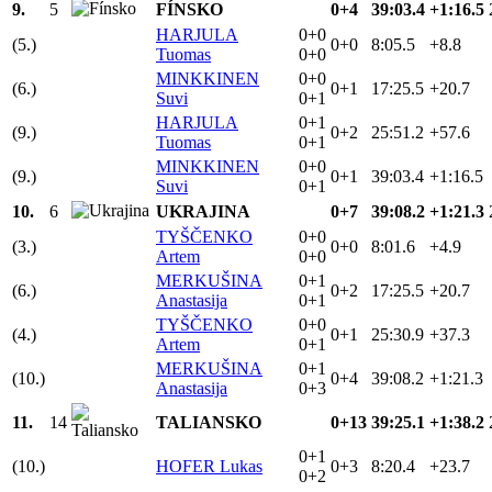
9.
5
FÍNSKO
0+4
39:03.4
+1:16.5
HARJULA
0+0
(5.)
0+0
8:05.5
+8.8
Tuomas
0+0
MINKKINEN
0+0
(6.)
0+1
17:25.5
+20.7
Suvi
0+1
HARJULA
0+1
(9.)
0+2
25:51.2
+57.6
Tuomas
0+1
MINKKINEN
0+0
(9.)
0+1
39:03.4
+1:16.5
Suvi
0+1
10.
6
UKRAJINA
0+7
39:08.2
+1:21.3
TYŠČENKO
0+0
(3.)
0+0
8:01.6
+4.9
Artem
0+0
MERKUŠINA
0+1
(6.)
0+2
17:25.5
+20.7
Anastasija
0+1
TYŠČENKO
0+0
(4.)
0+1
25:30.9
+37.3
Artem
0+1
MERKUŠINA
0+1
(10.)
0+4
39:08.2
+1:21.3
Anastasija
0+3
11.
14
TALIANSKO
0+13
39:25.1
+1:38.2
0+1
(10.)
HOFER Lukas
0+3
8:20.4
+23.7
0+2