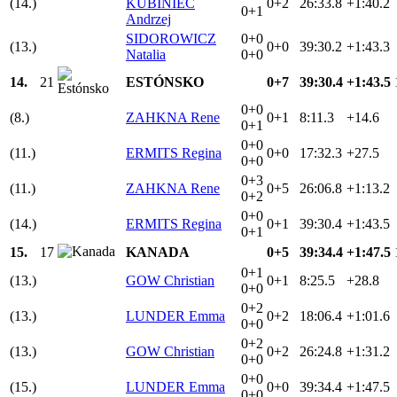
(14.)
KUBINIEC
0+2
26:33.8
+1:40.2
0+1
Andrzej
SIDOROWICZ
0+0
(13.)
0+0
39:30.2
+1:43.3
Natalia
0+0
14.
21
ESTÓNSKO
0+7
39:30.4
+1:43.5
0+0
(8.)
ZAHKNA Rene
0+1
8:11.3
+14.6
0+1
0+0
(11.)
ERMITS Regina
0+0
17:32.3
+27.5
0+0
0+3
(11.)
ZAHKNA Rene
0+5
26:06.8
+1:13.2
0+2
0+0
(14.)
ERMITS Regina
0+1
39:30.4
+1:43.5
0+1
15.
17
KANADA
0+5
39:34.4
+1:47.5
0+1
(13.)
GOW Christian
0+1
8:25.5
+28.8
0+0
0+2
(13.)
LUNDER Emma
0+2
18:06.4
+1:01.6
0+0
0+2
(13.)
GOW Christian
0+2
26:24.8
+1:31.2
0+0
0+0
(15.)
LUNDER Emma
0+0
39:34.4
+1:47.5
0+0