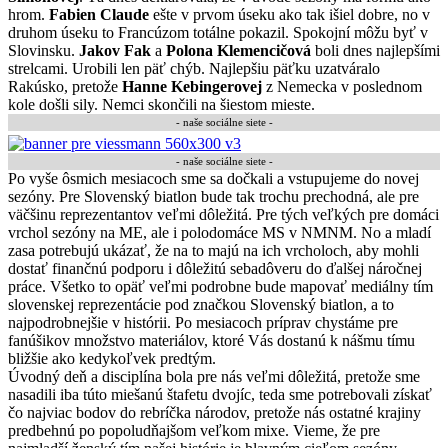
hrom.
Fabien Claude
ešte v prvom úseku ako tak išiel dobre, no v
druhom úseku to Francúzom totálne pokazil. Spokojní môžu byť v
Slovinsku.
Jakov Fak
a
Polona Klemencičová
boli dnes najlepšími
strelcami. Urobili len päť chýb. Najlepšiu päťku uzatváralo
Rakúsko, pretože
Hanne Kebingerovej
z Nemecka v poslednom
kole došli sily. Nemci skončili na šiestom mieste.
- naše sociálne siete -
-
naše sociálne siete
-
Po vyše ôsmich mesiacoch sme sa dočkali a vstupujeme do novej
sezóny. Pre Slovenský biatlon bude tak trochu prechodná, ale pre
väčšinu reprezentantov veľmi dôležitá. Pre tých veľkých pre domáci
vrchol sezóny na ME, ale i polodomáce MS v NMNM. No a mladí
zasa potrebujú ukázať, že na to majú na ich vrcholoch, aby mohli
dostať finančnú podporu i dôležitú sebadôveru do ďalšej náročnej
práce. Všetko to opäť veľmi podrobne bude mapovať mediálny tím
slovenskej reprezentácie pod značkou Slovenský biatlon, a to
najpodrobnejšie v histórii. Po mesiacoch príprav chystáme pre
fanúšikov množstvo materiálov, ktoré Vás dostanú k nášmu tímu
bližšie ako kedykoľvek predtým.
Úvodný deň a disciplína bola pre nás veľmi dôležitá, pretože sme
nasadili iba túto miešanú štafetu dvojíc, teda sme potrebovali získať
čo najviac bodov do rebríčka národov, pretože nás ostatné krajiny
predbehnú po popoludňajšom veľkom mixe. Vieme, že pre