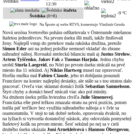
12:30
štafeta
-9 ºC
Švédska
(0+8)
Na Športe aj webe RTVS, komentuje Vladimír Genda
Nová sezóna Svetového pohára odštartovala v Östersunde miešanou
štafetou jednotlivcov. Na prvom úseku išli muži, takže finišovali
ženy. Najlepší vstup do pretekov mala rakúska družina, pretože
Simon Eder
ani na jednej položke nemusel vkladať do zbrane
náhradný náboj. Rovnakú streleckú bilanciu mali aj
Justus Strelow
,
Artem Tyščenko
,
Jakov Fak
a
Tuomas Harjula
. Jednu chybu
urobil
Sturla Laegreid
, no Nóri po prvom úseku strácali na prvé
miesto iba 11 sekúnd. Aj
Niklas Hartweg
musel raz opravovať.
Horšiu mušku mal
Fabien Claude
, jeho tri dobíjania posunuli
Francúzov na koniec najlepšej desiatky, ale stále sa s tou stratou dalo
pracovať. Oveľa viac sklamal domáci žolík
Sebastian Samuelsson
.
Štyri chyby a domáci hneď strácali viac ako pol minúty.
Na druhom úseku prišla hviezdna chvíľa
Julie Simonovej
.
Francúzka ešte pred ležkou zmazala stratu na prvú pozíciu, potom
trafila päť terčíkov bez využitia náhradného náboja a v čele sa
osamostatnila. V stoji to tak dobré nebolo, opravovala dvakrát, no
na lyžiach si vytvorila dostatočný náskok, aby odovzdala pomyselný
štafetový kolík na prvom mieste. Šesť sekúnd po nej sa v cieli
druhého úseku ukázala
Juni Arnekleivová
s
Hannou Öbergovou
,