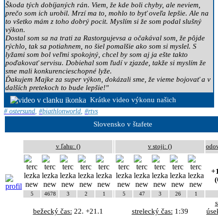
Škoda tých dobíjaných rán. Viem, že kde boli chyby, ale neviem,
prečo som ich urobil. Mrzí ma to, mohlo to byť oveľa lepšie. Ale na
to všetko mám z toho dobrý pocit. Myslím si že som podal slušný
výkon.
Dostal som sa na trati za Rastorgujevsa a očakával som, že pôjde
rýchlo, tak sa potiahnem, no šiel pomalšie ako som si myslel. S
lyžami som bol veľmi spokojný, chcel by som aj ja ešte takto
poďakovať servisu. Dobiehal som ľudí v zjazde, takže si myslím že
sme mali konkurencieschopné lyže.
Ďakujem Majke za super výkon, dokázali sme, že vieme bojovať a v
dalších pretekoch to bude lepšie!"
Krátke video výkonu našich
# ostersund
,
#
biathlonworld
,
#
rtvs
Slovensko v štafete
v ľahu: (
)
v stoji: (
)
odo
+1
(
5
4678
3
2
1
5
47
3
26
1
bežecký čas:
22. +21.1
strelecký čas:
1:39
úse