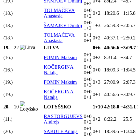
(19.)
ŠAMAJEV Dmitrij
0+4
8:42.4
+45.7
0+2
TOLMAČEVA
0+0
(18.)
0+2
18:20.6
+1:15.8
Anastasia
0+2
0+0
(18.)
ŠAMAJEV Dmitrij
1+3
26:59.3
+2:05.7
1+3
TOLMAČEVA
0+1
(18.)
0+2
40:37.1
+2:50.2
Anastasia
0+1
19.
22
LITVA
0+6
40:56.6
+3:09.7
0+1
(16.)
FOMIN Maksim
0+2
8:31.4
+34.7
0+1
KOČERGINA
0+0
(16.)
0+0
18:09.3
+1:04.5
Natalja
0+0
0+0
(19.)
FOMIN Maksim
0+3
27:00.9
+2:07.3
0+3
KOČERGINA
0+0
(19.)
0+1
40:56.6
+3:09.7
Natalja
0+1
20.
10
LOTYŠSKO
1+10
42:18.0
+4:31.1
RASTORGUJEVS
0+0
(11.)
0+2
8:22.2
+25.5
Andrejs
0+2
0+1
(20.)
SABULE Annija
0+1
18:39.6
+1:34.8
0+0