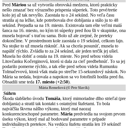
Pred
Máriou
sa už vytvorila obrovská medzera, ktorú prakticky
nešlo zmazať bez výrazného prispenia súperiek. Toto prvé/tretie
kolo jej až tak nevyšlo. Zaostala tu o 24 sekúnd. No veľa času
stratila aj na ležke, kde potrebovala dve dobíjania a stálo ju to 48
sekúnd. Prepadla sa na 19. miesto. Existovala tam ešte veľmi malá
šanca na 16. miesto, no kým tri súperky pred ňou šli v skupinke, ona
musela bojovať s traťou sama. Bolo už ale zrejmé, že preteky
dokončíme. V prostrednom kole zaostala o 19 sekúnd, celkom fajn.
Na stojke to už musela risknúť. Ak sa chcela posunúť, musela to
napáliť rýchlo. Zvládla to za 24 sekúnd, ale jeden terčík jej ušiel.
Musela ho dobiť a ostala na 19. mieste. No pred sebou videla
Litovčanku Kočerginovú, ktorú si dala za cieľ predbehnúť. To sa jej
podarilo pomerne rýchlo, a tak ešte pred sebou videla Rumunku
Tolmačevovú, ktorá však mala po streľbe 15-sekundový náskok. No
Mária sa nedala, bojovala a napokon sa vo fotofiniši hodila pred ňu.
Obsadili sme teda
17. miesto
(
+2:50
).
Mária Remeňová (© Petr Slavík)
Súhrn
Škoda slabšieho úvodu
Tomáša
, ktorý mimoriadne dlho strieľal (pre
dobíjania) a stratil tak kontakt s ostatnými štafetami. To bola
najväčšia škvrna nášho výkonu, ktorý mal naozaj
konkurencieschopné parametre.
Mária
predviedla na svojom prvom
úseku výkon, ktorý mal až bodované parametre v prípade
individuálnych pretekov. Na vedúcu štafetu stratila len 19 sekúnd!