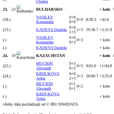
Ukaleq
23.
23
BULHARSKO
+ kolo
VASILEV
0+0
(18.)
0+0
8:39.3
+42.6
Konstantin
0+0
0+0
(23.)
KADEVA Daniela
1+3
19:36.7
+2:31.9
1+3
VASILEV
0+0
(.)
0+3
+ kolo
Konstantin
0+3
(.)
KADEVA Daniela
+ kolo
24.
19
KAZACHSTAN
+ kolo
MUCHIN
0+3
(22.)
0+5
9:01.6
+1:04.9
Alexandr
0+2
KRIJUKOVA
0+0
(24.)
2+3
20:00.7
+2:55.9
Arina
2+3
MUCHIN
0+1
(.)
0+2
+ kolo
Alexandr
0+1
KRIJUKOVA
(.)
+ kolo
Arina
všetky dáta pochádzajú od © IBU/SIWIDATA