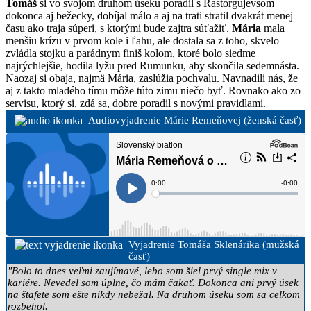
Tomáš
si vo svojom druhom úseku poradil s Rastorgujevsom
dokonca aj bežecky, dobíjal málo a aj na trati stratil dvakrát menej
času ako traja súperi, s ktorými bude zajtra súťažiť.
Mária
mala
menšiu krízu v prvom kole i ľahu, ale dostala sa z toho, skvelo
zvládla stojku a parádnym finiš kolom, ktoré bolo siedme
najrýchlejšie, hodila lyžu pred Rumunku, aby skončila sedemnásta.
Naozaj si obaja, najmä Mária, zaslúžia pochvalu. Navnadili nás, že
aj z takto mladého tímu môže túto zimu niečo byť. Rovnako ako zo
servisu, ktorý si, zdá sa, dobre poradil s novými pravidlami.
Audiovyjadrenie Márie Remeňovej (ženská časť)
Vyjadrenie Tomáša Sklenárika (mužská
časť)
"Bolo to dnes veľmi zaujímavé, lebo som šiel prvý single mix v
kariére. Nevedel som úplne, čo mám čakať. Dokonca ani prvý úsek
na štafete som ešte nikdy nebežal. Na druhom úseku som sa celkom
rozbehol.