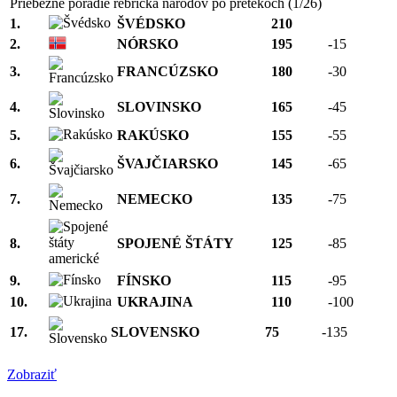
Priebežné poradie rebríčka národov po pretekoch (1/26)
1.
ŠVÉDSKO
210
2.
NÓRSKO
195
-15
3.
FRANCÚZSKO
180
-30
4.
SLOVINSKO
165
-45
5.
RAKÚSKO
155
-55
6.
ŠVAJČIARSKO
145
-65
7.
NEMECKO
135
-75
8.
SPOJENÉ ŠTÁTY
125
-85
9.
FÍNSKO
115
-95
10.
UKRAJINA
110
-100
17.
SLOVENSKO
75
-135
Zobraziť