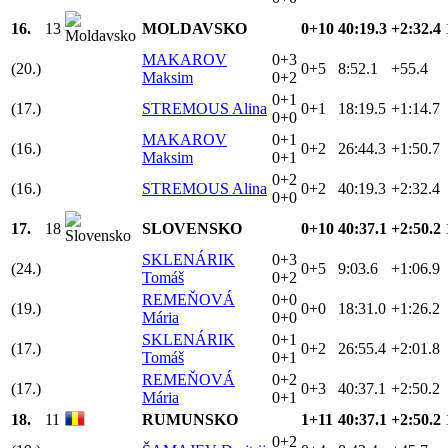
16.
13
MOLDAVSKO
0+10
40:19.3
+2:32.4
MAKAROV
0+3
(20.)
0+5
8:52.1
+55.4
Maksim
0+2
0+1
(17.)
STREMOUS Alina
0+1
18:19.5
+1:14.7
0+0
MAKAROV
0+1
(16.)
0+2
26:44.3
+1:50.7
Maksim
0+1
0+2
(16.)
STREMOUS Alina
0+2
40:19.3
+2:32.4
0+0
17.
18
SLOVENSKO
0+10
40:37.1
+2:50.2
SKLENÁRIK
0+3
(24.)
0+5
9:03.6
+1:06.9
Tomáš
0+2
REMEŇOVÁ
0+0
(19.)
0+0
18:31.0
+1:26.2
Mária
0+0
SKLENÁRIK
0+1
(17.)
0+2
26:55.4
+2:01.8
Tomáš
0+1
REMEŇOVÁ
0+2
(17.)
0+3
40:37.1
+2:50.2
Mária
0+1
18.
11
RUMUNSKO
1+11
40:37.1
+2:50.2
0+2