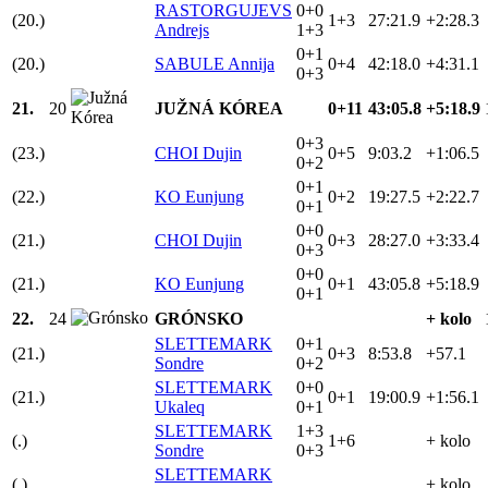
RASTORGUJEVS
0+0
(20.)
1+3
27:21.9
+2:28.3
Andrejs
1+3
0+1
(20.)
SABULE Annija
0+4
42:18.0
+4:31.1
0+3
21.
20
JUŽNÁ KÓREA
0+11
43:05.8
+5:18.9
0+3
(23.)
CHOI Dujin
0+5
9:03.2
+1:06.5
0+2
0+1
(22.)
KO Eunjung
0+2
19:27.5
+2:22.7
0+1
0+0
(21.)
CHOI Dujin
0+3
28:27.0
+3:33.4
0+3
0+0
(21.)
KO Eunjung
0+1
43:05.8
+5:18.9
0+1
22.
24
GRÓNSKO
+ kolo
SLETTEMARK
0+1
(21.)
0+3
8:53.8
+57.1
Sondre
0+2
SLETTEMARK
0+0
(21.)
0+1
19:00.9
+1:56.1
Ukaleq
0+1
SLETTEMARK
1+3
(.)
1+6
+ kolo
Sondre
0+3
SLETTEMARK
(.)
+ kolo