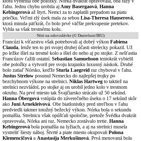
ktorá vybielila obe položky. Nórka dvakrát opravovala, oba razy v
ľahu. Jednu chybu urobila aj
Amy Basergaová
,
Hanna
Kebingerová
až štyri. Nemci za to zaplatili prepadom na piatu
priečku. Veľmi zlý úsek mala za sebou
Lisa-Theresa Hauserová
,
ktorá minula päťkrát, čo bolo prvé väčšie prekvapenie pretekov.
Vyhla sa však trestnému kolu.
Nóri na odovzdávke (© Danielson/IBU)
Francúzi k víťazstvu však potrebovali aj dobrý výkon
Fabiena
Clauda
, lenže ten to pri svojej druhej účasti strelecky pokazil. Už
po ležke išiel na trestné kolo a išiel do neho aj po stojke. Z nešťastia
Francúzov ťažili ostatní.
Sebastian Samuelsson
tentokrát vybielil
obe položky a vytvoril pre svoju krajanku luxusný náskok. Druhé
bolo zatiaľ Nórsko, keďže
Sturla Laegreid
raz chyboval v ľahu.
Justus Strelow
posunul Nemecko do najlepšej trojky po
bezchybnom výkone na strelnici.
Niklas Hartweg
to taktiež na
strelnici nezvládol, po stojke aj on urobil jedno kolo v trestnom
okruhu. Na prvé miesto tak Švajčiarsko strácalo už 50 sekúnd.
Hanna Öbergová
vstúpila do záverečného úseku o 17 sekúnd skôr
ako
Juni Arnekleivová
. Obe biatlonistky pred streľbou v ľahu
predviedli takmer totožný bežecký výkon. Nórka bola o sekundu
pomalšia. Strelnicu však opúšťali spoločne, pretože Švédka dvakrát
opravovala, Nórka ani raz. Nemecko zostávalo tretie.
Hanna
Kebingerová
bola pomalšia na lyžiach, a aj na strelnici musela
vystreliť šiesty náboj. Štvrté a piate miesto okupovali
Polona
Klemencičová
a
Anastasija Merkušinová
. Prvá menovaná bola