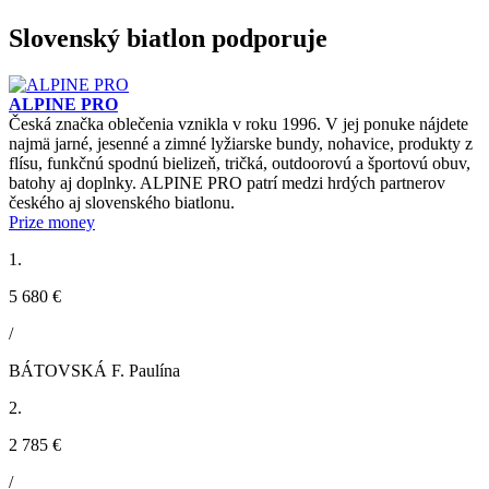
Slovenský biatlon podporuje
ALPINE PRO
Česká značka oblečenia vznikla v roku 1996. V jej ponuke nájdete
najmä jarné, jesenné a zimné lyžiarske bundy, nohavice, produkty z
flísu, funkčnú spodnú bielizeň, tričká, outdoorovú a športovú obuv,
batohy aj doplnky. ALPINE PRO patrí medzi hrdých partnerov
českého aj slovenského biatlonu.
Prize money
1.
5 680 €
/
BÁTOVSKÁ F. Paulína
2.
2 785 €
/