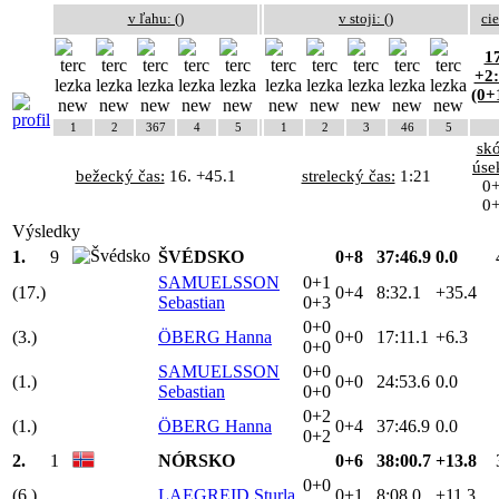
v ľahu: (
)
v stoji: (
)
cie
17
+2
(0+
1
2
367
4
5
1
2
3
46
5
skó
úse
bežecký čas:
16. +45.1
strelecký čas:
1:21
0
0
Výsledky
1.
9
ŠVÉDSKO
0+8
37:46.9
0.0
SAMUELSSON
0+1
(17.)
0+4
8:32.1
+35.4
Sebastian
0+3
0+0
(3.)
ÖBERG Hanna
0+0
17:11.1
+6.3
0+0
SAMUELSSON
0+0
(1.)
0+0
24:53.6
0.0
Sebastian
0+0
0+2
(1.)
ÖBERG Hanna
0+4
37:46.9
0.0
0+2
2.
1
NÓRSKO
0+6
38:00.7
+13.8
0+0
(6.)
LAEGREID Sturla
0+1
8:08.0
+11.3