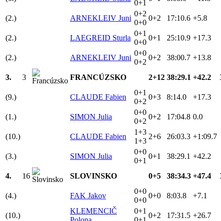
0+1
0+2
(2.)
ARNEKLEIV Juni
0+2
17:10.6
+5.8
0+0
0+1
(2.)
LAEGREID Sturla
0+1
25:10.9
+17.3
0+0
0+0
(2.)
ARNEKLEIV Juni
0+2
38:00.7
+13.8
0+2
3.
3
FRANCÚZSKO
2+12
38:29.1
+42.2
0+1
(9.)
CLAUDE Fabien
0+3
8:14.0
+17.3
0+2
0+0
(1.)
SIMON Julia
0+2
17:04.8
0.0
0+2
1+3
(10.)
CLAUDE Fabien
2+6
26:03.3
+1:09.7
1+3
0+0
(3.)
SIMON Julia
0+1
38:29.1
+42.2
0+1
4.
16
SLOVINSKO
0+5
38:34.3
+47.4
0+0
(4.)
FAK Jakov
0+0
8:03.8
+7.1
0+0
KLEMENCIČ
0+1
(10.)
0+2
17:31.5
+26.7
Polona
0+1