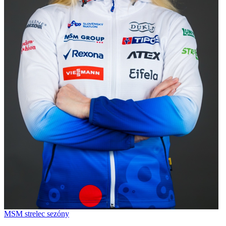
MSM strelec sezóny