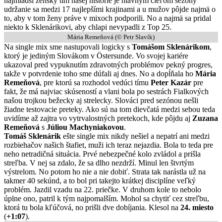
najmladší ženský tím našej histórie je hlavným cieľom sezóny
udržanie sa medzi 17 najlepšími krajinami a u mužov pôjde najmä o
to, aby v tom ženy práve v mixoch podporili. No a najmä sa pridal
niekto k Sklenárikovi, aby chlapi nevypadli z Top 25.
Mária Remeňová (© Petr Slavík)
Na single mix sme nastupovali logicky s
Tomášom Sklenárikom
,
ktorý je jediným Slovákom v Östersunde. Vo svojej kariére
ukazoval pred vypuknutím zdravotných problémov pekný progres,
takže v potvrdenie toho sme dúfali aj dnes. No a dopĺňala ho
Mária
Remeňová
, pre ktorú sa rozhodol vedúci tímu
Peter Kazár
pre
fakt, že má najviac skúseností a vlani bola po sestrách Fialkových
našou trojkou bežecky aj strelecky. Slováci pred sezónou nešli
žiadne testovacie preteky. Ako sú na tom dievčatá medzi sebou teda
uvidíme až zajtra vo vytrvalostných pretekoch, kde pôjdu aj
Zuzana
Remeňová
s
Júliou Machyniakovou
.
Tomáš Sklenárik
ešte single mix nikdy nešiel a nepatrí ani medzi
rozbiehačov našich štafiet, muži ich teraz nejazdia. Bola to teda pre
neho netradičná situácia. Prvé nebezpečné kolo zvládol a prišla
streľba. V nej sa zdalo, že sa dlho nezdrží. Minul len štvrtým
výstrelom. No potom ho nie a nie dobiť. Strata tak narástla už na
takmer 40 sekúnd, a to bol pri takejto krátkej disciplíne veľký
problém. Jazdil vzadu na 22. priečke. V druhom kole to nebolo
úplne ono, patril k tým najpomalším. Mohol sa chytiť cez streľbu,
ktorá tu bola kľúčová, no prišli dve dobíjania. Klesol na
24. miesto
(
+1:07
).