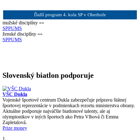
Ďalší program 4. kola SP v Oberhofe
mužské disciplíny »»
SP
PU
MS
ženské disciplíny »»
SP
PU
MS
Slovenský biatlon podporuje
VŠC Dukla
Vojenské športové centrum Dukla zabezpečuje prípravu štátnej
športovej reprezentácie v podmienkach rezortu ministerstva obrany.
Aktuálne podporuje najväčšie biatlonové talenty, ale aj
olympionikov v iných športoch ako Petra Vlhová či Emma
Zapletalová.
Prize money
1.