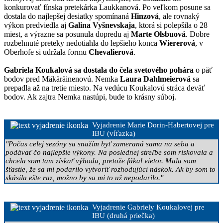
konkurovať fínska pretekárka Laukkanová. Po veľkom posune sa
dostala do najlepšej desiatky spomínaná
Hinzová
, ale rovnaký
výkon predviedla aj
Galina Vyšnevskaja
, ktorá si polepšila o 28
miest, a výrazne sa posunula dopredu aj
Marte Olsbuová
. Dobre
rozbehnuté preteky nedotiahla do lepšieho konca
Wiererová
, v
Oberhofe si udržala formu
Chevalierová
.
Gabriela Koukalová sa dostala do čela svetového pohára
o päť
bodov pred Mäkäräinenovú. Nemka
Laura Dahlmeierová
sa
prepadla až na tretie miesto. Na vedúcu Koukalovú stráca deväť
bodov. Ak zajtra Nemka nastúpi, bude to krásny súboj.
Vyjadrenie Marie Dorin-Habertovej pre
IBU (víťazka)
"Počas celej sezóny sa snažím byť zameraná sama na seba a
podávať čo najlepšie výkony. Na poslednej streľbe som riskovala a
chcela som tam získať výhodu, pretože fúkal vietor. Mala som
šťastie, že sa mi podarilo vytvoriť rozhodujúci náskok. Ak by som to
skúsila ešte raz, možno by sa mi to už nepodarilo."
Vyjadrenie Gabriely Koukalovej pre
IBU (druhá priečka)