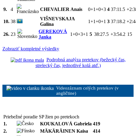
9.
4
CHEVALIER Anais
0+1+0+3
4
37:11.5
+2:3
VIŠNEVSKAJA
10.
38
1+1+0+1
3
37:18.2
+2:4
Galina
GEREKOVÁ
26.
23
1+0+3+1
5
38:27.5
+3:54.2
15
Janka
Zobraziť kompletné výsledky
Podrobná analýza pretekov (bežecký čas,
strelecký čas, jednotlivé kolá atď.)
Videozáznam celých pretekov (v
angličtine)
Priebežné poradie SP žien po pretekoch
1.
KOUKALOVÁ Gabriela
419
2.
MÄKÄRÄINEN Kaisa
414