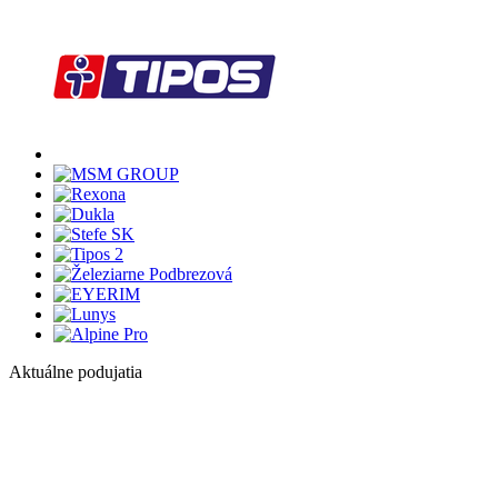
Aktuálne podujatia
1