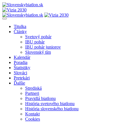
Titulka
Články
Svetový pohár
IBU pohár
IBU pohár juniorov
Slovenský tím
Kalendár
Poradia
Štatistiky
Slováci
Pretekári
Ďalšie
Strediská
Partneri
Pravidlá biatlonu
História svetového biatlonu
História slovenského biatlonu
Kontakt
Cookies