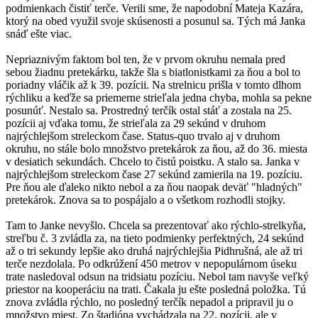
podmienkach čistiť terče. Verili sme, že napodobní Mateja Kazára,
ktorý na obed využil svoje skúsenosti a posunul sa. Tých má Janka
snáď ešte viac.
Nepriaznivým faktom bol ten, že v prvom okruhu nemala pred
sebou žiadnu pretekárku, takže šla s biatlonistkami za ňou a bol to
poriadny vláčik až k 39. pozícii. Na strelnicu prišla v tomto dlhom
rýchliku a keďže sa priemerne strieľala jedna chyba, mohla sa pekne
posunúť. Nestalo sa. Prostredný terčík ostal stáť a zostala na 25.
pozícii aj vďaka tomu, že strieľala za 29 sekúnd v druhom
najrýchlejšom streleckom čase. Status-quo trvalo aj v druhom
okruhu, no stále bolo množstvo pretekárok za ňou, až do 36. miesta
v desiatich sekundách. Chcelo to čistú poistku. A stalo sa. Janka v
najrýchlejšom streleckom čase 27 sekúnd zamierila na 19. pozíciu.
Pre ňou ale ďaleko nikto nebol a za ňou naopak deväť "hladných"
pretekárok. Znova sa to pospájalo a o všetkom rozhodli stojky.
Tam to Janke nevyšlo. Chcela sa prezentovať ako rýchlo-strelkyňa,
streľbu č. 3 zvládla za, na tieto podmienky perfektných, 24 sekúnd
až o tri sekundy lepšie ako druhá najrýchlejšia Pidhrušná, ale až tri
terče nezdolala. Po odkrúžení 450 metrov v nepopulárnom úseku
trate nasledoval odsun na tridsiatu pozíciu. Nebol tam navyše veľký
priestor na kooperáciu na trati. Čakala ju ešte posledná položka. Tú
znova zvládla rýchlo, no posledný terčík nepadol a pripravil ju o
množstvo miest. Zo štadióna vychádzala na 22. pozícii, ale v