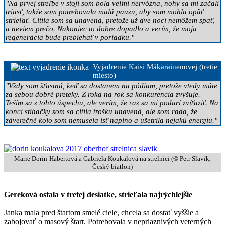
"Na prvej streľbe v stoji som bola veľmi nervózna, nohy sa mi začali
triasť, takže som potrebovala malú pauzu, aby som mohla opäť
strieľať. Cítila som sa unavená, pretože už dve noci nemôžem spať,
a neviem prečo. Nakoniec to dobre dopadlo a verím, že moja
regenerácia bude prebiehať v poriadku."
Vyjadrenie Kaisi Mäkäräinenovej (tretie
miesto)
"Vždy som šťastná, keď sa dostanem na pódium, pretože vtedy máte
za sebou dobré preteky. Z roka na rok sa konkurencia zvyšuje.
Teším sa z tohto úspechu, ale verím, že raz sa mi podarí zvíťaziť. Na
konci stíhačky som sa cítila trošku unavená, ale som rada, že
záverečné kolo som nemusela ísť naplno a ušetrila nejakú energiu."
Marie Dorin-Habertová a Gabriela Koukalová na strelnici (© Petr Slavík,
Český biatlon)
Gereková ostala v tretej desiatke, strieľala najrýchlejšie
Janka mala pred štartom smelé ciele, chcela sa dostať vyššie a
zabojovať o masový štart. Potrebovala v nepriaznivých veterných