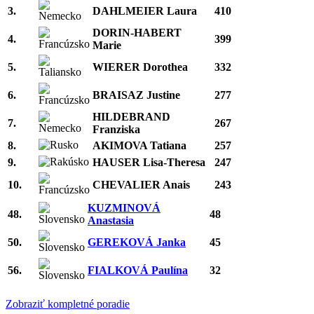
3.
DAHLMEIER Laura
410
DORIN-HABERT
4.
399
Marie
5.
WIERER Dorothea
332
6.
BRAISAZ Justine
277
HILDEBRAND
7.
267
Franziska
8.
AKIMOVA Tatiana
257
9.
HAUSER Lisa-Theresa
247
10.
CHEVALIER Anais
243
KUZMINOVÁ
48.
48
Anastasia
50.
GEREKOVÁ Janka
45
56.
FIALKOVÁ Paulína
32
Zobraziť kompletné poradie