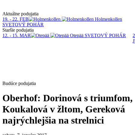
Aktuálne podujatia
19. - 22. FEB
Holmenkollen
SVETOVÝ POHÁR
Staršie podujatia
12. - 15. MAR
Otepää
SVETOVÝ POHÁR
2
Budúce podujatia
Oberhof: Dorinová s triumfom,
Koukalová v žltom, Gereková
najrýchlejšia na strelnici