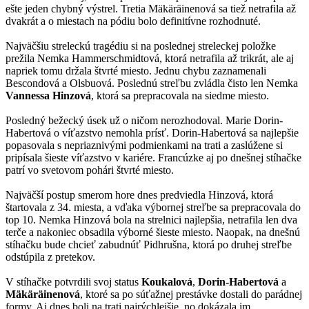
ešte jeden chybný výstrel. Tretia Mäkäräinenová sa tiež netrafila až
dvakrát a o miestach na pódiu bolo definitívne rozhodnuté.
Najväčšiu streleckú tragédiu si na poslednej streleckej položke
prežila Nemka Hammerschmidtová, ktorá netrafila až trikrát, ale aj
napriek tomu držala štvrté miesto. Jednu chybu zaznamenali
Bescondová a Olsbuová. Poslednú streľbu zvládla čisto len Nemka
Vannessa Hinzová
, ktorá sa prepracovala na siedme miesto.
Posledný bežecký úsek už o ničom nerozhodoval. Marie Dorin-
Habertová o víťazstvo nemohla prísť. Dorin-Habertová sa najlepšie
popasovala s nepriaznivými podmienkami na trati a zaslúžene si
pripísala šieste víťazstvo v kariére. Francúzke aj po dnešnej stíhačke
patrí vo svetovom pohári štvrté miesto.
Najväčší postup smerom hore dnes predviedla Hinzová, ktorá
štartovala z 34. miesta, a vďaka výbornej streľbe sa prepracovala do
top 10. Nemka Hinzová bola na strelnici najlepšia, netrafila len dva
terče a nakoniec obsadila výborné šieste miesto. Naopak, na dnešnú
stíhačku bude chcieť zabudnúť Pidhrušna, ktorá po druhej streľbe
odstúpila z pretekov.
V stíhačke potvrdili svoj status
Koukalová
,
Dorin-Habertová
a
Mäkäräinenová
, ktoré sa po súťažnej prestávke dostali do parádnej
formy. Aj dnes boli na trati najrýchlejšie, no dokázala im