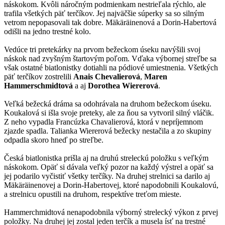
náskokom. Kvôli náročným podmienkam nestrieľala rýchlo, ale
trafila všetkých päť terčíkov. Jej najväčšie súperky sa so silným
vetrom nepopasovali tak dobre. Mäkäräinenová a Dorin-Habertová
odišli na jedno trestné kolo.
Vedúce tri pretekárky na prvom bežeckom úseku navýšili svoj
náskok nad zvyšným štartovým poľom. Vďaka výbornej streľbe sa
však ostatné biatlonistky dotiahli na pódiové umiestnenia. Všetkých
päť terčíkov zostrelili
Anais Chevalierová
,
Maren
Hammerschmidtová
a aj
Dorothea Wiererová
.
Veľká bežecká dráma sa odohrávala na druhom bežeckom úseku.
Koukalová si išla svoje preteky, ale za ňou sa vytvoril silný vláčik.
Z neho vypadla Francúzka Chavalierová, ktorá v nepríjemnom
zjazde spadla. Talianka Wiererová bežecky nestačila a zo skupiny
odpadla skoro hneď po streľbe.
Česká biatlonistka prišla aj na druhú streleckú položku s veľkým
náskokom. Opäť si dávala veľký pozor na každý výstrel a opäť sa
jej podarilo vyčistiť všetky terčíky. Na druhej strelnici sa darilo aj
Mäkäräinenovej a Dorin-Habertovej, ktoré napodobnili Koukalovú,
a strelnicu opustili na druhom, respektíve treťom mieste.
Hammerchmidtová nenapodobnila výborný strelecký výkon z prvej
položky. Na druhej jej zostal jeden terčík a musela ísť na trestné