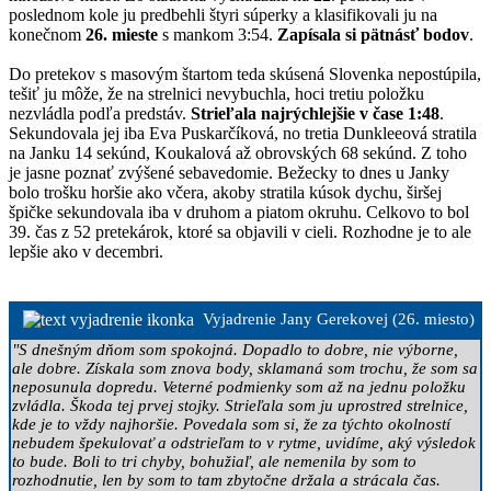
poslednom kole ju predbehli štyri súperky a klasifikovali ju na
konečnom
26. mieste
s mankom 3:54.
Zapísala si pätnásť bodov
.
Do pretekov s masovým štartom teda skúsená Slovenka nepostúpila,
tešiť ju môže, že na strelnici nevybuchla, hoci tretiu položku
nezvládla podľa predstáv.
Strieľala najrýchlejšie v čase 1:48
.
Sekundovala jej iba Eva Puskarčíková, no tretia Dunkleeová stratila
na Janku 14 sekúnd, Koukalová až obrovských 68 sekúnd. Z toho
je jasne poznať zvýšené sebavedomie. Bežecky to dnes u Janky
bolo trošku horšie ako včera, akoby stratila kúsok dychu, širšej
špičke sekundovala iba v druhom a piatom okruhu. Celkovo to bol
39. čas z 52 pretekárok, ktoré sa objavili v cieli. Rozhodne je to ale
lepšie ako v decembri.
Vyjadrenie Jany Gerekovej (26. miesto)
"S dnešným dňom som spokojná. Dopadlo to dobre, nie výborne,
ale dobre. Získala som znova body, sklamaná som trochu, že som sa
neposunula dopredu. Veterné podmienky som až na jednu položku
zvládla. Škoda tej prvej stojky. Strieľala som ju uprostred strelnice,
kde je to vždy najhoršie. Povedala som si, že za týchto okolností
nebudem špekulovať a odstrieľam to v rytme, uvidíme, aký výsledok
to bude. Boli to tri chyby, bohužiaľ, ale nemenila by som to
rozhodnutie, len by som to tam zbytočne držala a strácala čas.