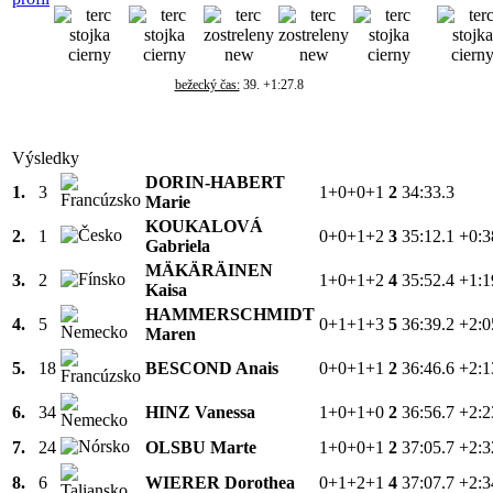
bežecký čas:
39. +1:27.8
Výsledky
DORIN-HABERT
1.
3
1+0+0+1
2
34:33.3
Marie
KOUKALOVÁ
2.
1
0+0+1+2
3
35:12.1
+0:3
Gabriela
MÄKÄRÄINEN
3.
2
1+0+1+2
4
35:52.4
+1:1
Kaisa
HAMMERSCHMIDT
4.
5
0+1+1+3
5
36:39.2
+2:0
Maren
5.
18
BESCOND Anais
0+0+1+1
2
36:46.6
+2:1
6.
34
HINZ Vanessa
1+0+1+0
2
36:56.7
+2:2
7.
24
OLSBU Marte
1+0+0+1
2
37:05.7
+2:3
8.
6
WIERER Dorothea
0+1+2+1
4
37:07.7
+2:3