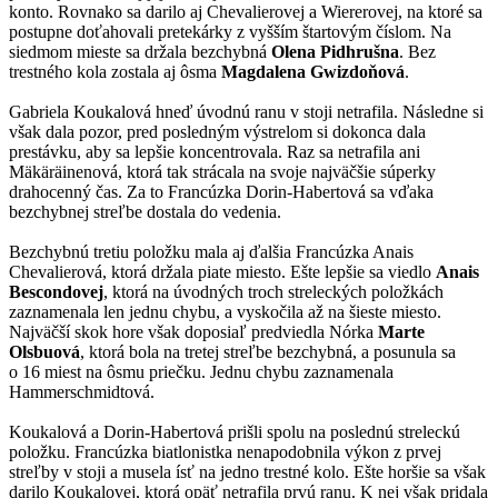
konto. Rovnako sa darilo aj Chevalierovej a Wiererovej, na ktoré sa
postupne doťahovali pretekárky z vyšším štartovým číslom. Na
siedmom mieste sa držala bezchybná
Olena Pidhrušna
. Bez
trestného kola zostala aj ôsma
Magdalena Gwizdoňová
.
Gabriela Koukalová hneď úvodnú ranu v stoji netrafila. Následne si
však dala pozor, pred posledným výstrelom si dokonca dala
prestávku, aby sa lepšie koncentrovala. Raz sa netrafila ani
Mäkäräinenová, ktorá tak strácala na svoje najväčšie súperky
drahocenný čas. Za to Francúzka Dorin-Habertová sa vďaka
bezchybnej streľbe dostala do vedenia.
Bezchybnú tretiu položku mala aj ďalšia Francúzka Anais
Chevalierová, ktorá držala piate miesto. Ešte lepšie sa viedlo
Anais
Bescondovej
, ktorá na úvodných troch streleckých položkách
zaznamenala len jednu chybu, a vyskočila až na šieste miesto.
Najväčší skok hore však doposiaľ predviedla Nórka
Marte
Olsbuová
, ktorá bola na tretej streľbe bezchybná, a posunula sa
o 16 miest na ôsmu priečku. Jednu chybu zaznamenala
Hammerschmidtová.
Koukalová a Dorin-Habertová prišli spolu na poslednú streleckú
položku. Francúzka biatlonistka nenapodobnila výkon z prvej
streľby v stoji a musela ísť na jedno trestné kolo. Ešte horšie sa však
darilo Koukalovej, ktorá opäť netrafila prvú ranu. K nej však pridala