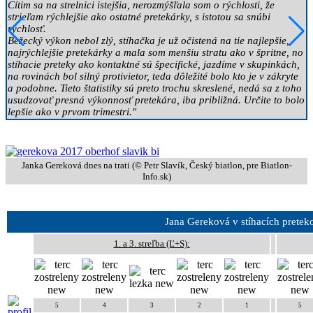
Cítim sa na strelnici istejšia, nerozmýšľala som o rýchlosti, že
strieľam rýchlejšie ako ostatné pretekárky, s istotou sa snúbi
rýchlosť.
Bežecký výkon nebol zlý, stíhačka je už očistená na tie najlepšie,
najrýchlejšie pretekárky a mala som menšiu stratu ako v špritne, no
stíhacie preteky ako kontaktné sú špecifické, jazdíme v skupinkách,
na rovinách bol silný protivietor, teda dôležité bolo kto je v zákryte
a podobne. Tieto štatistiky sú preto trochu skreslené, nedá sa z toho
usudzovať presná výkonnosť pretekára, iba približná. Určite to bolo
lepšie ako v prvom trimestri."
Janka Gereková dnes na trati (© Petr Slavík,
Český biatlon
, pre Biatlon-
Info.sk)
Jana Gereková v stíhacích pretekoc
1. a 3. streľba (Ľ+S):
5
4
3
2
1
5