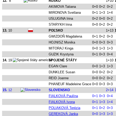
12.
8
RUSKO
1+10
AKIMOVA Tatiana
0+0
0+2
0+2
MIRONOVA Svetlana
0+1
1+3
1+4
USLUGINA Irina
0+2
0+0
0+2
STARYKH Irina
0+0
0+2
0+2
13.
10
POĽSKO
1+13
GWIZDOŇ Magdalena
0+1
0+2
0+3
HOJNISZ Monika
0+0
0+3
0+3
MITORAJ Kinga
0+0
1+3
1+3
GUZIK Krystyna
0+1
0+3
0+4
14.
19
SPOJENÉ ŠTÁTY
1+10
EGAN Clare
0+0
1+3
1+3
DUNKLEE Susan
0+0
0+2
0+2
REID Joanne
0+0
0+2
0+2
PHANEUF Madeleine Grace
0+0
0+3
0+3
15.
12
SLOVENSKO
2+14
FIALKOVÁ Paulína
0+1
0+3
0+4
FIALKOVÁ Ivona
0+1
1+3
1+4
POLIAKOVÁ Terézia
0+1
0+2
0+3
GEREKOVÁ Janka
0+0
1+3
1+3