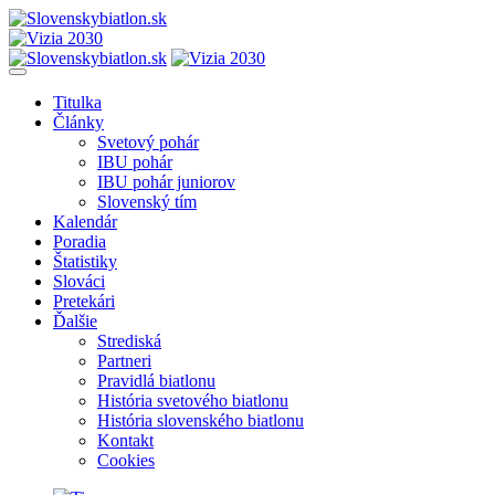
Titulka
Články
Svetový pohár
IBU pohár
IBU pohár juniorov
Slovenský tím
Kalendár
Poradia
Štatistiky
Slováci
Pretekári
Ďalšie
Strediská
Partneri
Pravidlá biatlonu
História svetového biatlonu
História slovenského biatlonu
Kontakt
Cookies