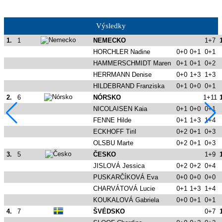
Výsledky
1.
1
NEMECKO
1+7
HORCHLER Nadine
0+0
0+1
0+1
HAMMERSCHMIDT Maren
0+1
0+1
0+2
HERRMANN Denise
0+0
1+3
1+3
HILDEBRAND Franziska
0+1
0+0
0+1
2.
6
NÓRSKO
1+11
NICOLAISEN Kaia
0+1
0+0
0+1
FENNE Hilde
0+1
1+3
1+4
ECKHOFF Tiril
0+2
0+1
0+3
OLSBU Marte
0+2
0+1
0+3
3.
5
ČESKO
1+9
JISLOVÁ Jessica
0+2
0+2
0+4
PUSKARČÍKOVÁ Eva
0+0
0+0
0+0
CHARVÁTOVÁ Lucie
0+1
1+3
1+4
KOUKALOVÁ Gabriela
0+0
0+1
0+1
4.
7
ŠVÉDSKO
0+7