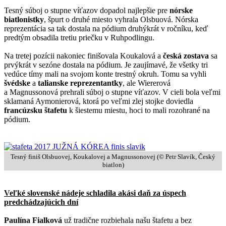
Tesný súboj o stupne víťazov dopadol najlepšie pre
nórske
biatlonistky
, špurt o druhé miesto vyhrala Olsbuová. Nórska
reprezentácia sa tak dostala na pódium druhýkrát v ročníku, keď
predtým obsadila tretiu priečku v Ruhpodlingu.
Na tretej pozícii nakoniec finišovala Koukalová a
česká zostava
sa
prvýkrát v sezóne dostala na pódium. Je zaujímavé, že všetky tri
vedúce tímy mali na svojom konte trestný okruh. Tomu sa vyhli
švédske
a
talianske
reprezentantky
, ale Wiererová
a Magnussonová prehrali súboj o stupne víťazov. V cieli bola veľmi
sklamaná Aymonierová, ktorá po veľmi zlej stojke doviedla
francúzsku štafetu
k šiestemu miestu, hoci to mali rozohrané na
pódium.
Tesný finiš Olsbuovej, Koukalovej a Magnussonovej (© Petr Slavík, Český
biatlon)
Veľké slovenské nádeje schladila akási daň za úspech
predchádzajúcich dní
Paulína Fialková
už tradične rozbiehala našu štafetu a bez