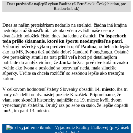
Dnes predviedla najlepší výkon Paulína (© Petr Slavík,
Český biatlon
, pre
Biatlon-Info.sk)
Dnes sa našim pretekárkam nedarilo na strelnici, žiadna iná krajina
nedobíjala až štrnásťkrát. Tak ako včera zvládli naše osem z
dvanástich položiek čisto, dnes iba jednu z ôsmich.
Po úspechoch
teda prišlo sklamanie, ktoré ku športu neodmysliteľne patrí.
Výborný bežecký výkon predviedla opäť
Paulína
, odbehla to lepšie
ako na MS,
Ivona
tiež udržala dobrý štandard Pjongčangu. Ostatné
dve pretekárky stratili na trati príliš veľa hoci pri detailnejšom
pohľade do analýz vidíme, že
Janka
bežala prvé dve kolá rovnako
rýchlo ako Ivona a posledné sa porovnať nedá, mala silnejšie
súperky. Určite sa chcela rozlúčiť so sezónou lepšie ako trestným
kolom.
V celkovom hodnotení štafety Slovenky obsadili
14. miesto
, iba tri
body nás delili od dvanástej pozície Kazašiek. Pripomíname, že
vlani sme skončili historicky najnižšie na 19. mieste kvôli dvom
vynechaným štafetám. Druhý raz po sebe sa stalo, že lepšie dopadli
muži, im patrí 13. miesto.
Vyjadrenie Paulíny Fialkovej (prvý úsek
našej štafety)