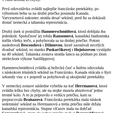
Prvú odovzdávku zvládli najlepšie francúzske pretekárky, po
výbornom behu sa na druhú priečku posunula Kanada.
Varvynetsová nakoniec stratila desať sekúnd, pred ňu sa dokázali
dostať nemecká a talianska reprezentácia.
Druhý úsek si postrážila
Hammerschmidtová
, ktorá dobíjala iba
jedenkrát. Spoločnosť jej robila
Ransomová
, kanadská biatlonistka
trafila všetky terče, a pohybovala sa na druhej priečke. Potom
nasledovali
Bescondová
s
Džimovou
, ktoré zaostávali necelých
dvadsať sekúnd, no manko
Puskarčíkovej
s
Hojniszovou
vystúpilo
na 40 sekúnd. Talianska zostava stratila šancu na pódium po zlom
streleckom výkone Sanfilippovej.
Hammerschmidtová zvládla aj bežeckú časť a štafetu odovzdala
s náskokom trinástich sekúnd na Francúzsko. Kanada strácala o štyri
sekundy viac a v popredí sa pohybovali aj ukrajinské pretekárky.
V nemeckej zostave následne vybehla na trať
Herrmanová
, ktorá
zvládla ležku bez chyby, ale na stojke musela absolvovať jedno
trestné kolo. A to ju pripravilo o vedúcu priečku, kam sa
prepracovala
Braisazová
. Francúzska pretekárka mala náskok
sedemnásť sekúnd na Herrmanovú a tretiu priečku stále držala
kanadská reprezentácia. Stupne víťazov mala na dohľad