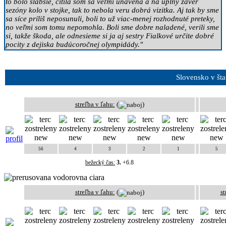
to bolo slabšie, cítila som sa veľmi unavená a na úplny záver
sezóny kolo v stojke, tak to nebola veru dobrá vizitka. Aj tak by sme
sa síce príliš neposunuli, boli to už viac-menej rozhodnuté preteky,
no veľmi som tomu nepomohla. Boli sme dobre naladené, verili sme
si, takže škoda, ale odnesieme si ja aj sestry Fialkové určite dobré
pocity z dejiska budúcoročnej olympidády."
Slovensko v šta
streľba v ľahu:
(
)
56
4
3
2
1
5
bežecký čas:
3.
+6.8
streľba v ľahu:
(
)
st