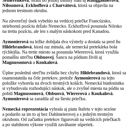
Semerenková
, stratu do jednej minúty mali aj
Runggaldierová
,
Nilssonová
,
Eckhoffová
a
Charvátová
, ktorá sa objavila na
jednom trestnom okruhu.
Na záverečný úsek vybehlo na vedúcej priečke Francúzsko,
striebornú pozíciu držalo Nemecko. Eckhoffová posunula Nórsko
na tretiu pozíciu, ale len s malým náskokom pred Kanadou.
Aymonierová
na ležke dobíjala dva výstrely a dostala sa pred ňu
Hildebrandová
, ktorá raz minula, ale nemecká pretekárka bola
rýchlejšia. Na tretie miesto sa posunula Wiererová, ktorá využila
pomalšiu streľbu
Olsbuovej
. Šancu na pódium živili aj
Magnussonová
a
Koukalová
.
Úplne poslednú streľbu zvládla bez chyby
Hildebrandová
, ktorá sa
osamostatnila na čele pretekov, pretože
Aymonierová
na tejto
položke vyhorela na dvoch trestných kolách. Nemecká biatlonistka
si vybudovala rozhodujúci náskok, ale o zvyšné miesta na pódiu sa
pobili
Magnussonová
,
Olsbuová
,
Wiererová
a
Koukalová
.
Aymonierová
sa zaradila až na šiestu priečku.
Nemecká reprezentácia
vyhrala aj piatu štafetu v tejto sezóne
a podarilo sa im to aj bez Dahlmeierovej a s jedným trestným
okruhom. Od začiatku pretekov figurovali na vedúcich priečkach
a po stabilnom výkone využili zaváhanie súperiek.