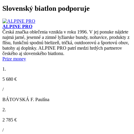
Slovenský biatlon podporuje
ALPINE PRO
Česká značka oblečenia vznikla v roku 1996. V jej ponuke nájdete
najmä jarné, jesenné a zimné lyžiarske bundy, nohavice, produkty z
flísu, funkčnú spodnú bielizeň, tričká, outdoorovú a športovú obuv,
batohy aj doplnky. ALPINE PRO patrí medzi hrdých partnerov
českého aj slovenského biatlonu.
Prize money
1.
5 680 €
/
BÁTOVSKÁ F. Paulína
2.
2 785 €
/