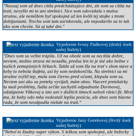
"Naozaj som už dnes cítila predchádzajúce dni, zle som sa cítila na
trati, nevyšlo mi to ani strelnici. Síce som odovzdala s malou
stratou, ale nemôžem byť spokojná už len kvôli tej stojke s tromi
dobíjaniami. Trochu som tam zariskovala, ale nepodarilo sa to tak
ako som chcela. Sú aj také dni."
Vyjadrenie Ivony Fialkovej (druhý úsek
našej štafety)
"Dnes som sa veľmi trápila. Už na obede som sa necítila dobre,
neviem, možno strava mi nesadla, predsa len to je iné ako bežne v
našich zemepisných šírkach. Takže už som šla na trať v zlom stave a
keby to nebola štafeta, asi by som nedokončila. Na strelnici sa mi
strašne zvýšil tep, mala som čierno pred očami, klepala som sa.
Neviem ani ako sa preteky vyvíjali, mám okno. Viaceré pretekárky
tu mali problémy, ľudia určite zachytili odpadnutie Dorinovej,
odstúpenie Vítkovej a isto ani v ďalších tímoch neboli všetci fit. Mrzí
ma, že baby odo mňa nedostali lepšiu pozíciu, ale dnes som hlavne
rada, že som neodpadla niekde na trati."
Vyjadrenie Jany Gerekovej (štvrtý úsek
našej štafety)
"Nebol to žiadny super výkon. S ležkou som spokojná, ale bežecky