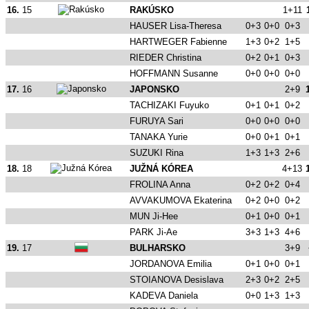
16.
15
RAKÚSKO
1+11
HAUSER Lisa-Theresa
0+3
0+0
0+3
HARTWEGER Fabienne
1+3
0+2
1+5
RIEDER Christina
0+2
0+1
0+3
HOFFMANN Susanne
0+0
0+0
0+0
17.
16
JAPONSKO
2+9
TACHIZAKI Fuyuko
0+1
0+1
0+2
FURUYA Sari
0+0
0+0
0+0
TANAKA Yurie
0+0
0+1
0+1
SUZUKI Rina
1+3
1+3
2+6
18.
18
JUŽNÁ KÓREA
4+13
FROLINA Anna
0+2
0+2
0+4
AVVAKUMOVA Ekaterina
0+2
0+0
0+2
MUN Ji-Hee
0+1
0+0
0+1
PARK Ji-Ae
3+3
1+3
4+6
19.
17
BULHARSKO
3+9
JORDANOVA Emilia
0+1
0+0
0+1
STOIANOVA Desislava
2+3
0+2
2+5
KADEVA Daniela
0+0
1+3
1+3