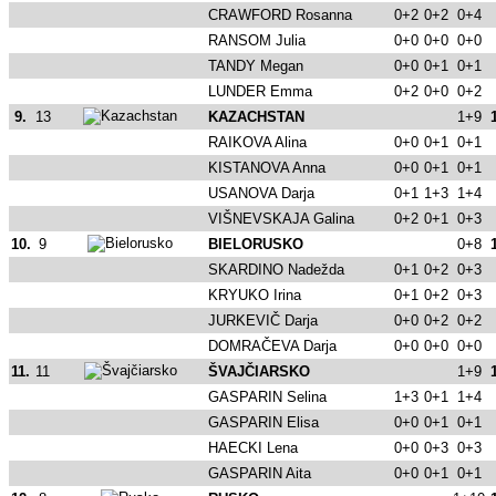
CRAWFORD Rosanna
0+2
0+2
0+4
RANSOM Julia
0+0
0+0
0+0
TANDY Megan
0+0
0+1
0+1
LUNDER Emma
0+2
0+0
0+2
9.
13
KAZACHSTAN
1+9
RAIKOVA Alina
0+0
0+1
0+1
KISTANOVA Anna
0+0
0+1
0+1
USANOVA Darja
0+1
1+3
1+4
VIŠNEVSKAJA Galina
0+2
0+1
0+3
10.
9
BIELORUSKO
0+8
SKARDINO Nadežda
0+1
0+2
0+3
KRYUKO Irina
0+1
0+2
0+3
JURKEVIČ Darja
0+0
0+2
0+2
DOMRAČEVA Darja
0+0
0+0
0+0
11.
11
ŠVAJČIARSKO
1+9
GASPARIN Selina
1+3
0+1
1+4
GASPARIN Elisa
0+0
0+1
0+1
HAECKI Lena
0+0
0+3
0+3
GASPARIN Aita
0+0
0+1
0+1