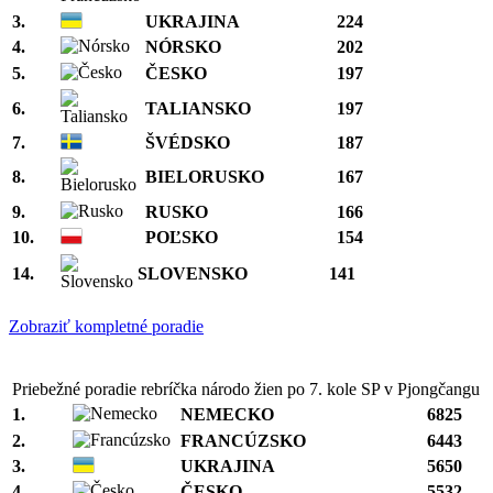
3.
UKRAJINA
224
4.
NÓRSKO
202
5.
ČESKO
197
6.
TALIANSKO
197
7.
ŠVÉDSKO
187
8.
BIELORUSKO
167
9.
RUSKO
166
10.
POĽSKO
154
14.
SLOVENSKO
141
Zobraziť kompletné poradie
Priebežné poradie rebríčka národo žien po 7. kole SP v Pjongčangu
1.
NEMECKO
6825
2.
FRANCÚZSKO
6443
3.
UKRAJINA
5650
4.
ČESKO
5532