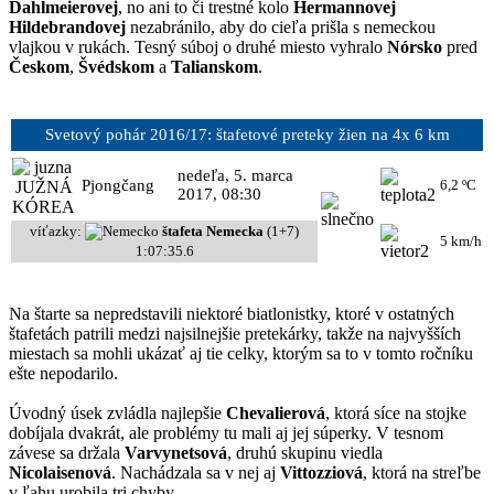
Dahlmeierovej
, no ani to či trestné kolo
Hermannovej
Hildebrandovej
nezabránilo, aby do cieľa prišla s nemeckou
vlajkou v rukách. Tesný súboj o druhé miesto vyhralo
Nórsko
pred
Českom
,
Švédskom
a
Talianskom
.
Svetový pohár 2016/17: štafetové preteky žien na 4x 6 km
nedeľa, 5. marca
Pjongčang
6,2 ºC
2017, 08:30
víťazky:
štafeta Nemecka
(1+7)
5 km/h
1:07:35.6
Na štarte sa nepredstavili niektoré biatlonistky, ktoré v ostatných
štafetách patrili medzi najsilnejšie pretekárky, takže na najvyšších
miestach sa mohli ukázať aj tie celky, ktorým sa to v tomto ročníku
ešte nepodarilo.
Úvodný úsek zvládla najlepšie
Chevalierová
, ktorá síce na stojke
dobíjala dvakrát, ale problémy tu mali aj jej súperky. V tesnom
závese sa držala
Varvynetsová
, druhú skupinu viedla
Nicolaisenová
. Nachádzala sa v nej aj
Vittozziová
, ktorá na streľbe
v ľahu urobila tri chyby.