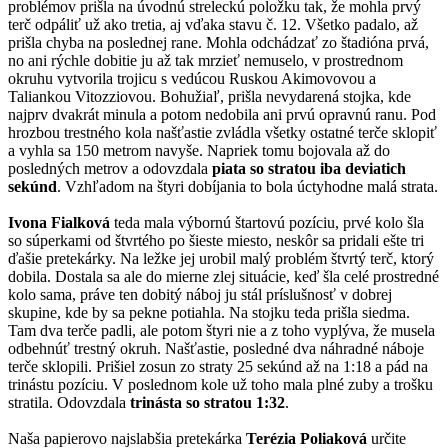
problémov prišla na úvodnú streleckú položku tak, že mohla prvý
terč odpáliť už ako tretia, aj vďaka stavu č. 12. Všetko padalo, až
prišla chyba na poslednej rane. Mohla odchádzať zo štadióna prvá,
no ani rýchle dobitie ju až tak mrzieť nemuselo, v prostrednom
okruhu vytvorila trojicu s vedúcou Ruskou Akimovovou a
Taliankou Vitozziovou. Bohužiaľ, prišla nevydarená stojka, kde
najprv dvakrát minula a potom nedobila ani prvú opravnú ranu. Pod
hrozbou trestného kola našťastie zvládla všetky ostatné terče sklopiť
a vyhla sa 150 metrom navyše. Napriek tomu bojovala až do
posledných metrov a odovzdala
piata
so stratou iba deviatich
sekúnd
. Vzhľadom na štyri dobíjania to bola úctyhodne malá strata.
Ivona Fialková
teda mala výbornú štartovú pozíciu, prvé kolo šla
so súperkami od štvrtého po šieste miesto, neskôr sa pridali ešte tri
ďašie pretekárky. Na ležke jej urobil malý problém štvrtý terč, ktorý
dobila. Dostala sa ale do mierne zlej situácie, keď šla celé prostredné
kolo sama, práve ten dobitý náboj ju stál príslušnosť v dobrej
skupine, kde by sa pekne potiahla. Na stojku teda prišla siedma.
Tam dva terče padli, ale potom štyri nie a z toho vyplýva, že musela
odbehnúť trestný okruh. Našťastie, posledné dva náhradné náboje
terče sklopili. Prišiel zosun zo straty 25 sekúnd až na 1:18 a pád na
trinástu pozíciu. V poslednom kole už toho mala plné zuby a trošku
stratila. Odovzdala
trinásta so stratou 1:32
.
Naša papierovo najslabšia pretekárka
Terézia Poliaková
určite