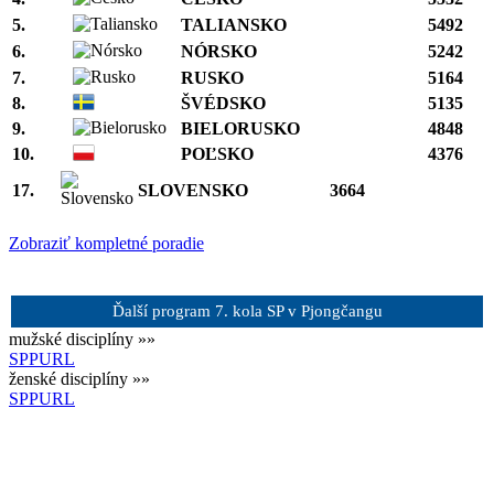
5.
TALIANSKO
5492
6.
NÓRSKO
5242
7.
RUSKO
5164
8.
ŠVÉDSKO
5135
9.
BIELORUSKO
4848
10.
POĽSKO
4376
17.
SLOVENSKO
3664
Zobraziť kompletné poradie
Ďalší program 7. kola SP v Pjongčangu
mužské disciplíny »»
SP
PU
RL
ženské disciplíny »»
SP
PU
RL