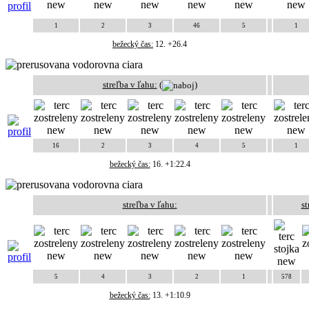
1
2
3
46
5
1
bežecký čas:
12. +26.4
streľba v ľahu:
(
)
16
2
3
4
5
1
bežecký čas:
16. +1:22.4
streľba v ľahu:
st
5
4
3
2
1
578
bežecký čas:
13. +1:10.9