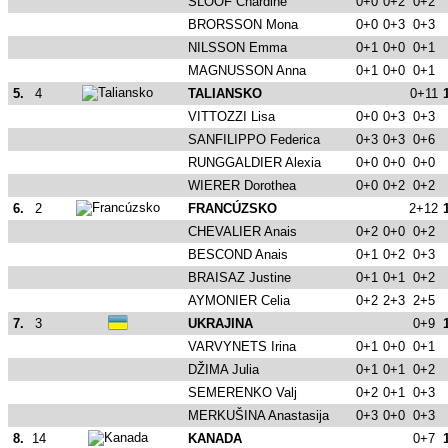
SLOOF Chardine
0+0
0+2
0+2
BRORSSON Mona
0+0
0+3
0+3
NILSSON Emma
0+1
0+0
0+1
MAGNUSSON Anna
0+1
0+0
0+1
5.
4
TALIANSKO
0+11
VITTOZZI Lisa
0+0
0+3
0+3
SANFILIPPO Federica
0+3
0+3
0+6
RUNGGALDIER Alexia
0+0
0+0
0+0
WIERER Dorothea
0+0
0+2
0+2
6.
2
FRANCÚZSKO
2+12
CHEVALIER Anais
0+2
0+0
0+2
BESCOND Anais
0+1
0+2
0+3
BRAISAZ Justine
0+1
0+1
0+2
AYMONIER Celia
0+2
2+3
2+5
7.
3
UKRAJINA
0+9
VARVYNETS Irina
0+1
0+0
0+1
DŽIMA Julia
0+1
0+1
0+2
SEMERENKO Valj
0+2
0+1
0+3
MERKUŠINA Anastasija
0+3
0+0
0+3
8.
14
KANADA
0+7