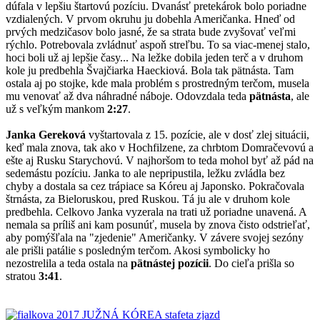
dúfala v lepšiu štartovú pozíciu. Dvanásť pretekárok bolo poriadne
vzdialených. V prvom okruhu ju dobehla Američanka. Hneď od
prvých medzičasov bolo jasné, že sa strata bude zvyšovať veľmi
rýchlo. Potrebovala zvládnuť aspoň streľbu. To sa viac-menej stalo,
hoci boli už aj lepšie časy... Na ležke dobila jeden terč a v druhom
kole ju predbehla Švajčiarka Haeckiová. Bola tak pätnásta. Tam
ostala aj po stojke, kde mala problém s prostredným terčom, musela
mu venovať až dva náhradné náboje. Odovzdala teda
pätnásta
, ale
už s veľkým mankom
2:27
.
Janka Gereková
vyštartovala z 15. pozície, ale v dosť zlej situácii,
keď mala znova, tak ako v Hochfilzene, za chrbtom Domračevovú a
ešte aj Rusku Starychovú. V najhoršom to teda mohol byť až pád na
sedemástu pozíciu. Janka to ale nepripustila, ležku zvládla bez
chyby a dostala sa cez trápiace sa Kóreu aj Japonsko. Pokračovala
štrnásta, za Bieloruskou, pred Ruskou. Tá ju ale v druhom kole
predbehla. Celkovo Janka vyzerala na trati už poriadne unavená. A
nemala sa príliš ani kam posunúť, musela by znova čisto odstrieľať,
aby pomýšľala na "zjedenie" Američanky. V závere svojej sezóny
ale prišli patálie s posledným terčom. Akosi symbolicky ho
nezostrelila a teda ostala na
pätnástej pozícii
. Do cieľa prišla so
stratou
3:41
.