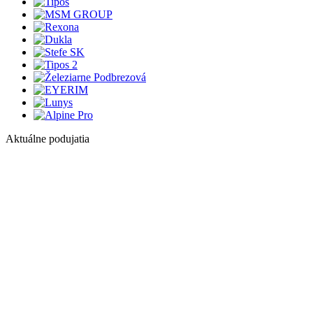
Aktuálne podujatia
1