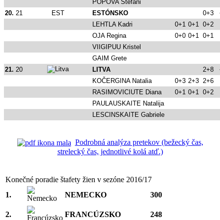
POPOVA Stefani
20.
21
EST
ESTÓNSKO
0+3
LEHTLA Kadri
0+1
0+1
0+2
OJA Regina
0+0
0+1
0+1
VIIGIPUU Kristel
GAIM Grete
21.
20
LITVA
2+8
KOČERGINA Natalia
0+3
2+3
2+6
RASIMOVICIUTE Diana
0+1
0+1
0+2
PAULAUSKAITE Natalija
LESCINSKAITE Gabriele
Podrobná analýza pretekov (bežecký čas,
strelecký čas, jednotlivé kolá atď.)
Konečné poradie štafety žien v sezóne 2016/17
1.
NEMECKO
300
2.
FRANCÚZSKO
248