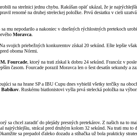
 urobili na strelnici jednu chybu. Rakúšan opäť ukázal, že je najrýchl
apravil renomé na druhej streleckej položke. Prvú desiatku v cieli uzatv
sa mu nepodarilo a nakoniec v dnešných rýchlostných pretekoch urobil j
 prvého
Moravca
.
a svojich priebežných konkurentov získal 20 sekúnd. Ešte lepšie však
al pred oboma Nórmi.
l
M. Fourcade
, ktorý na trati získal k dobru 24 sekúnd. Francúz v p
najlepším časom. Fourcade porazil Moravca len o šest desatín sekundy a 
ybujúci sa na hrane SP a IBU Cupu dnes vybielil všetky terčíky na oboc
l
Babikov
. Ruskému biatlonistovi vyšla prvá stelecká položka na výbor
torý sa chcel zaradiť do plejády presných pretekárov. Z našich na to ma
 najrýchlejšiu, strácal pred druhým kolom 32 sekúnd. Na trati mu to d
 Okamžite sa prepadol ďaleko dozadu a stíhačka už bola prakticky straten