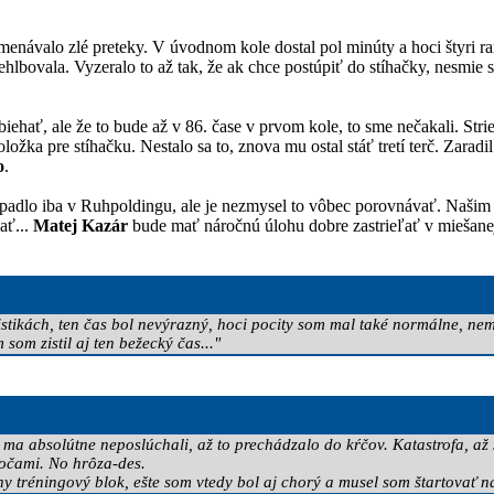
enávalo zlé preteky. V úvodnom kole dostal pol minúty a hoci štyri rany
hlbovala. Vyzeralo to až tak, že ak chce postúpiť do stíhačky, nesmie 
biehať, ale že to bude až v 86. čase v prvom kole, to sme nečakali. Str
ložka pre stíhačku. Nestalo sa to, znova mu ostal stáť tretí terč. Zarad
o
.
opadlo iba v Ruhpoldingu, ale je nezmysel to vôbec porovnávať. Našim 
ať...
Matej Kazár
bude mať náročnú úlohu dobre zastrieľať v miešanej 
tistikách, ten čas bol nevýrazný, hoci pocity som mal také normálne, ne
som zistil aj ten bežecký čas..."
a absolútne neposlúchali, až to prechádzalo do kŕčov. Katastrofa, až sa
 očami. No hrôza-des.
ny tréningový blok, ešte som vtedy bol aj chorý a musel som štartovať 