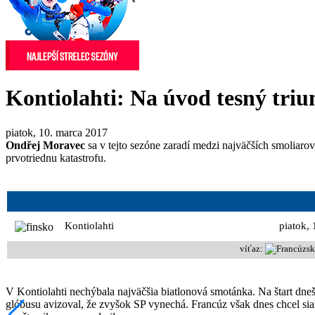
Kontiolahti: Na úvod tesný tri
piatok, 10. marca 2017
Ondřej Moravec
sa v tejto sezóne zaradí medzi najväčších smoliar
prvotriednu katastrofu.
Kontiolahti
piatok,
víťaz:
V Kontiolahti nechýbala najväčšia biatlonová smotánka. Na štart dnešný
glóbusu avizoval, že zvyšok SP vynechá. Francúz však dnes chcel sia