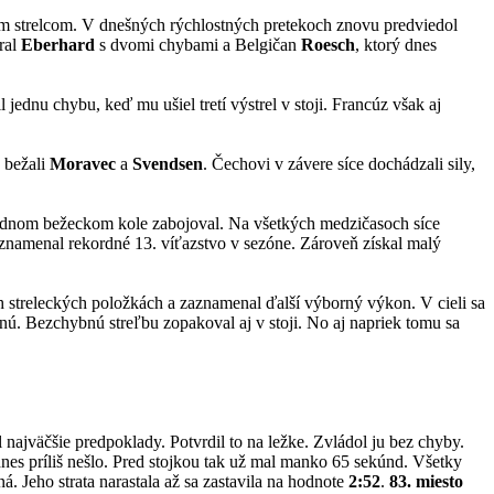
ejším strelcom. V dnešných rýchlostných pretekoch znovu predviedol
áral
Eberhard
s dvomi chybami a Belgičan
Roesch
, ktorý dnes
ednu chybu, keď mu ušiel tretí výstrel v stoji. Francúz však aj
 bežali
Moravec
a
Svendsen
. Čechovi v závere síce dochádzali sily,
oslednom bežeckom kole zabojoval. Na všetkých medzičasoch síce
zaznamenal rekordné 13. víťazstvo v sezóne. Zároveň získal malý
h streleckých položkách a zaznamenal ďalší výborný výkon. V cieli sa
nú. Bezchybnú streľbu zopakoval aj v stoji. No aj napriek tomu sa
l najväčšie predpoklady. Potvrdil to na ležke. Zvládol ju bez chyby.
nes príliš nešlo. Pred stojkou tak už mal manko 65 sekúnd. Všetky
á. Jeho strata narastala až sa zastavila na hodnote
2:52
.
83. miesto