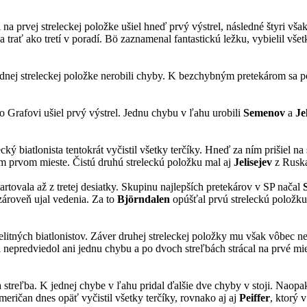
na prvej streleckej položke ušiel hneď prvý výstrel, následné štyri vša
 na trať ako tretí v poradí. Bö zaznamenal fantastickú ležku, vybielil vš
odnej streleckej položke nerobili chyby. K bezchybným pretekárom sa p
 Grafovi ušiel prvý výstrel. Jednu chybu v ľahu urobili
Semenov
a
Je
ý biatlonista tentokrát vyčistil všetky terčíky. Hneď za ním prišiel na
nom prvom mieste. Čistú druhú streleckú položku mal aj
Jelisejev
z Rusk
artovala až z tretej desiatky. Skupinu najlepších pretekárov v SP načal
 zároveň ujal vedenia. Za to
Björndalen
opúšťal prvú streleckú položku
elitných biatlonistov. Záver druhej streleckej položky mu však vôbec n
 nepredviedol ani jednu chybu a po dvoch streľbách strácal na prvé mie
streľba. K jednej chybe v ľahu pridal ďalšie dve chyby v stoji. Naopak
meričan dnes opäť vyčistil všetky terčíky, rovnako aj aj
Peiffer
, ktorý v