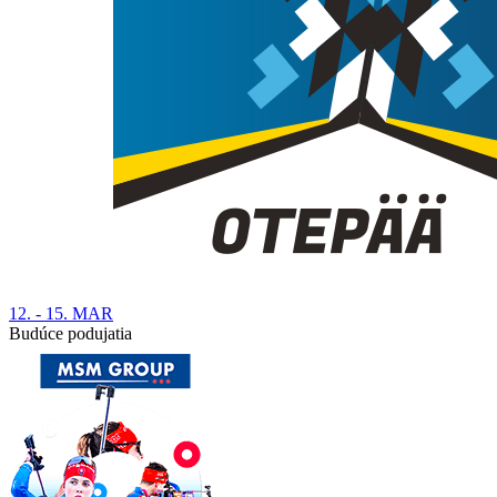
12. - 15. MAR
Budúce podujatia