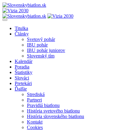
Titulka
Články
Svetový pohár
IBU pohár
IBU pohár juniorov
Slovenský tím
Kalendár
Poradia
Štatistiky
Slováci
Pretekári
Ďalšie
Strediská
Partneri
Pravidlá biatlonu
História svetového biatlonu
História slovenského biatlonu
Kontakt
Cookies