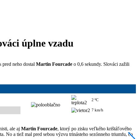
ováci úplne vzadu
s pred neho dostal
Martin Fourcade
o 0,6 sekundy. Slováci zažili
2 ºC
7 km/h
sti, ale aj
Martin Fourcade
, ktorý po zisku veľkého krištáľového
ta. No a tiež mal pred sebou výzvu trinásteho sezónneho triumfu, čo