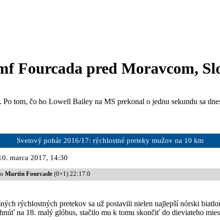
umf Fourcada pred Moravcom, Sl
ov. Po tom, čo ho Lowell Bailey na MS prekonal o jednu sekundu sa dne
Svetový pohár 2016/17:
rýchlostné preteky
mužov na 10 km
 10. marca 2017, 14:30
Martin Fourcade
(0+1) 22:17.0
ch rýchlostných pretekov sa už postavili nielen najlepší nórski biatloni
hnúť na 18. malý glóbus, stačilo mu k tomu skončiť do dieviateho mies