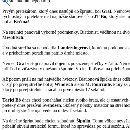
sa ešte nikomu nepodarilo.
Prvým pretekárom, ktorý dnes nastúpil do šprintu, bol
Graf
. Nemcovi 
rýchlostných pretekov mal najnižšie štartové číslo
JT Bö
, ktorý išiel
bol aj
Krčmář
.
Na strelnici panovali výborné podmienky. Biatlonisti väčšinou na úv
Mesotitsch
.
Úvodná streľba sa nepodarila
Landertingerovi
, ktorému podobne ako
a v priebežnom poradí mu patrilo druhé miesto.
Nemec
Graf
v stoji napravil dojem z pokazenej streľby v ľahu. Nemeck
prihlásil o víťazstvo v dnešnom šprinte. V cieli finišoval na priebež
Až potom prišli na rad najväčšie hviezdy. Biatlonová špička dnes odšt
Čistý po prvej streľbe bol aj
Windisch
alebo
M. Fourcade
, ktorý sa
ktorý po prvej strelnici strácal na prvé miesto 17 sekúnd.
Tarjei Bö
dnes chcel ponaháňať nielen svojho brata, ale aj ostatných 
preteky dnes prežíval
Svendsen
. Skúsený nórsky matador na streľnici
po druhej streľbe ujal vedenia o desať sekúnd.
Na dnešný šprint bude chcieť zabudnúť
Šipulin
. Tomu vôbec nevyšla 
pribaliť skvelú streleckú formu, ktorá ho sprevádza po celú sezónu. A