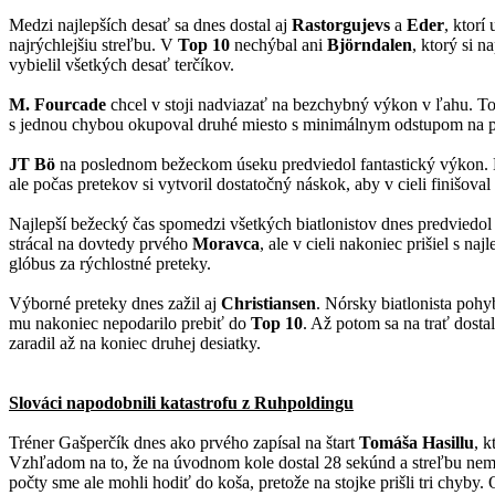
Medzi najlepších desať sa dnes dostal aj
Rastorgujevs
a
Eder
, ktorí
najrýchlejšiu streľbu. V
Top 10
nechýbal ani
Björndalen
, ktorý si n
vybielil všetkých desať terčíkov.
M. Fourcade
chcel v stoji nadviazať na bezchybný výkon v ľahu. To 
s jednou chybou okupoval druhé miesto s minimálnym odstupom na
JT Bö
na poslednom bežeckom úseku predviedol fantastický výkon. N
ale počas pretekov si vytvoril dostatočný náskok, aby v cieli finišov
Najlepší bežecký čas spomedzi všetkých biatlonistov dnes predviedo
strácal na dovtedy prvého
Moravca
, ale v cieli nakoniec prišiel s 
glóbus za rýchlostné preteky.
Výborné preteky dnes zažil aj
Christiansen
. Nórsky biatlonista poh
mu nakoniec nepodarilo prebiť do
Top 10
. Až potom sa na trať dosta
zaradil až na koniec druhej desiatky.
Slováci napodobnili katastrofu z Ruhpoldingu
Tréner Gašperčík dnes ako prvého zapísal na štart
Tomáša Hasillu
, k
Vzhľadom na to, že na úvodnom kole dostal 28 sekúnd a streľbu nemal
počty sme ale mohli hodiť do koša, pretože na stojke prišli tri chyby.