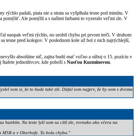
 rýchlo padali, piata nie a strata sa vyšplhala tesne pod minútu. V
sa pomýliť. Ale pomýlil a s našimi farbami to vyzeralo veľmi zle. V
ieľal naopak veľmi rýchlo, no urobil chybu pri prvom terči. V druhom
il sa tesne pred kolegov. V poslednom kole už bol z nich najrýchlejší,
nevyšlo absolútne nič, zajtra budú mať voľno a súboj o 15. pozíciu v
štafete jednotlivcov, kde pobeží s
Nasťou Kuzminovou
.
myslel som si, že to bude také zlé. Dúfal som najprv, že by som s dvoma
 hanbím. Na teste lyží som sa cítil zle, rovnako ako včera na
na MSR a v Oberhofe. To bola chyba."