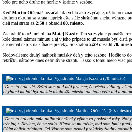
bolo pre neho druhé najhoršie v šprinte v sezóne.
Keď
Martin Otčenáš
nezačal tak rýchlo ako zvyčajne, už to predznam
druhom okruhu sa strata napriek ešte stále slušnému snehu výrazne pre
cieli mal stratu až
2:50
a obsadil
80. miesto
.
Zachrániť to už mohol iba
Matej Kazár
. Ten sa zvykne pomalšie roz
kole dostal takmer minútu a aj v jeho prípade to už musela byť čistá po
ale nemal nárok na stíhacie preteky. So stratou
2:29
obsadil
70. miest
Sledovali sme druhý najhorší mužský deň v tejto sezóne. Horšie to d
rebríčku národov dnes definitívne stratili. Ťazko k tomu niečo viac pís
Vyjadrenie Mateja Kazára (70. miesto)
"Dnes to bolo zlé. Bežal som pod môj priemer, čo všetci vidia aj v šta
chybami mohol byť niekde okolo 40. miesta, ale bolo veľa núl a potom 
Vyjadrenie Martina Otčenáša (80. miesto)
"Dnes to bol odo mňa najhorší bežecký výkon za posledné roky. Nohy m
tréningu. Neviem, čo sa stalo. Hlava sa mi točila, mal som hmlu pred
Cítim deficit tréningu. Od Vianoc som nemal prakticky žiadny normál