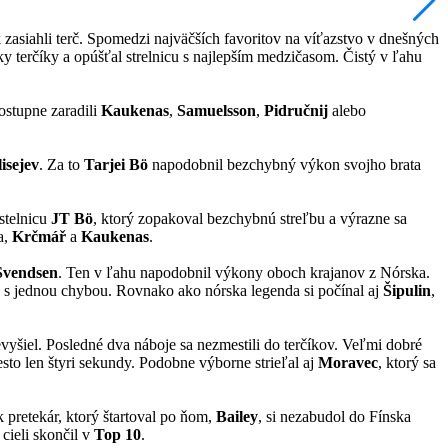
k zasiahli terč. Spomedzi najväčších favoritov na víťazstvo v dnešných
etky terčíky a opúšťal strelnicu s najlepším medzičasom. Čistý v ľahu
ostupne zaradili
Kaukenas
,
Samuelsson
,
Pidručnij
alebo
lisejev
. Za to
Tarjei Bö
napodobnil bezchybný výkon svojho brata
 stelnicu
JT Bö
, ktorý zopakoval bezchybnú streľbu a výrazne sa
a,
Krčmář
a
Kaukenas
.
Svendsen
. Ten v ľahu napodobnil výkony oboch krajanov z Nórska.
 s jednou chybou. Rovnako ako nórska legenda si počínal aj
Šipulin
,
evyšiel. Posledné dva náboje sa nezmestili do terčíkov. Veľmi dobré
sto len štyri sekundy. Podobne výborne strieľal aj
Moravec
, ktorý sa
 pretekár, ktorý štartoval po ňom,
Bailey
, si nezabudol do Fínska
 cieli skončil v
Top 10
.