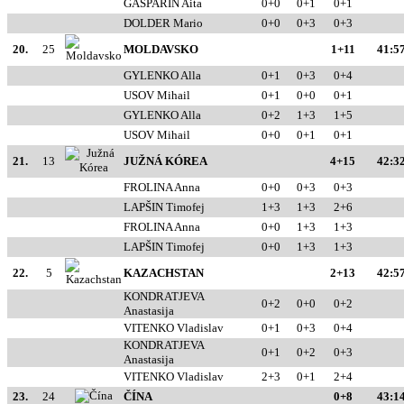
GASPARIN Aita
0+0
0+1
0+1
DOLDER Mario
0+0
0+3
0+3
20.
25
MOLDAVSKO
1+11
41:57
GYLENKO Alla
0+1
0+3
0+4
USOV Mihail
0+1
0+0
0+1
GYLENKO Alla
0+2
1+3
1+5
USOV Mihail
0+0
0+1
0+1
21.
13
JUŽNÁ KÓREA
4+15
42:32
FROLINA Anna
0+0
0+3
0+3
LAPŠIN Timofej
1+3
1+3
2+6
FROLINA Anna
0+0
1+3
1+3
LAPŠIN Timofej
0+0
1+3
1+3
22.
5
KAZACHSTAN
2+13
42:57
KONDRATJEVA
0+2
0+0
0+2
Anastasija
VITENKO Vladislav
0+1
0+3
0+4
KONDRATJEVA
0+1
0+2
0+3
Anastasija
VITENKO Vladislav
2+3
0+1
2+4
23.
24
ČÍNA
0+8
43:14