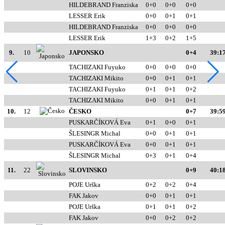
HILDEBRAND Franziska
0+0
0+0
0+0
LESSER Erik
0+0
0+1
0+1
HILDEBRAND Franziska
0+0
0+0
0+0
LESSER Erik
1+3
0+2
1+5
9.
10
JAPONSKO
0+4
39:17
TACHIZAKI Fuyuko
0+0
0+0
0+0
TACHIZAKI Mikito
0+0
0+1
0+1
TACHIZAKI Fuyuko
0+1
0+1
0+2
TACHIZAKI Mikito
0+0
0+1
0+1
10.
12
ČESKO
0+7
39:59
PUSKARČÍKOVÁ Eva
0+1
0+0
0+1
ŠLESINGR Michal
0+0
0+1
0+1
PUSKARČÍKOVÁ Eva
0+0
0+1
0+1
ŠLESINGR Michal
0+3
0+1
0+4
11.
22
SLOVINSKO
0+9
40:18
POJE Urška
0+2
0+2
0+4
FAK Jakov
0+0
0+1
0+1
POJE Urška
0+1
0+1
0+2
FAK Jakov
0+0
0+2
0+2