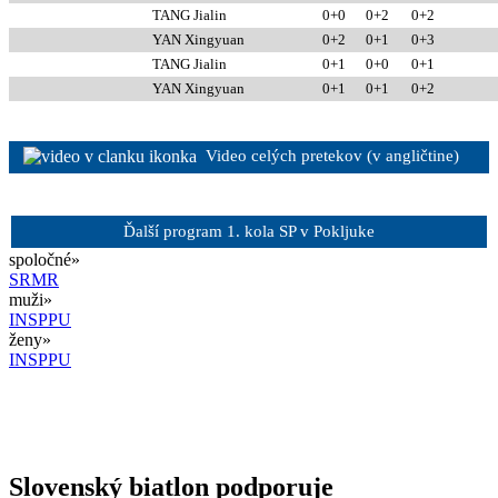
TANG Jialin
0+0
0+2
0+2
YAN Xingyuan
0+2
0+1
0+3
TANG Jialin
0+1
0+0
0+1
YAN Xingyuan
0+1
0+1
0+2
Video celých pretekov (v angličtine)
Ďalší program 1. kola SP v Pokljuke
spoločné»
SR
MR
muži»
IN
SP
PU
ženy»
IN
SP
PU
Slovenský biatlon podporuje