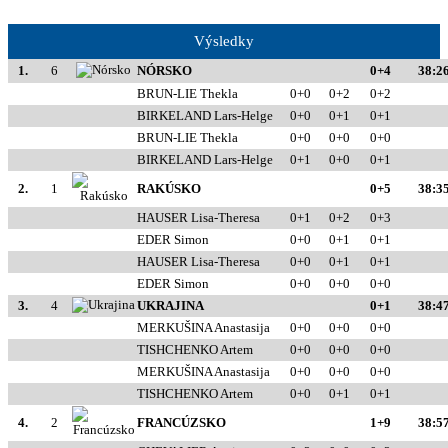
Výsledky
1.
6
NÓRSKO
0+4
38:26
BRUN-LIE Thekla
0+0
0+2
0+2
BIRKELAND Lars-Helge
0+0
0+1
0+1
BRUN-LIE Thekla
0+0
0+0
0+0
BIRKELAND Lars-Helge
0+1
0+0
0+1
2.
1
RAKÚSKO
0+5
38:35
HAUSER Lisa-Theresa
0+1
0+2
0+3
EDER Simon
0+0
0+1
0+1
HAUSER Lisa-Theresa
0+0
0+1
0+1
EDER Simon
0+0
0+0
0+0
3.
4
UKRAJINA
0+1
38:47
MERKUŠINA Anastasija
0+0
0+0
0+0
TISHCHENKO Artem
0+0
0+0
0+0
MERKUŠINA Anastasija
0+0
0+0
0+0
TISHCHENKO Artem
0+0
0+1
0+1
4.
2
FRANCÚZSKO
1+9
38:57