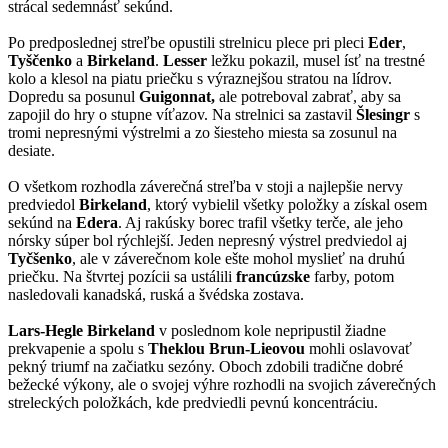
strácal sedemnásť sekúnd.
Po predposlednej streľbe opustili strelnicu plece pri pleci
Eder
,
Tyščenko
a
Birkeland
.
Lesser
ležku pokazil, musel ísť na trestné
kolo a klesol na piatu priečku s výraznejšou stratou na lídrov.
Dopredu sa posunul
Guigonnat,
ale potreboval zabrať, aby sa
zapojil do hry o stupne víťazov. Na strelnici sa zastavil
Šlesingr
s
tromi nepresnými výstrelmi a zo šiesteho miesta sa zosunul na
desiate.
O všetkom rozhodla záverečná streľba v stoji a najlepšie nervy
predviedol
Birkeland
, ktorý vybielil všetky položky a získal osem
sekúnd na
Edera
. Aj rakúsky borec trafil všetky terče, ale jeho
nórsky súper bol rýchlejší. Jeden nepresný výstrel predviedol aj
Tyčšenko
, ale v záverečnom kole ešte mohol myslieť na druhú
priečku. Na štvrtej pozícii sa ustálili
francúzske
farby, potom
nasledovali kanadská, ruská a švédska zostava.
Lars-Hegle Birkeland
v poslednom kole nepripustil žiadne
prekvapenie a spolu s
Theklou Brun-Lieovou
mohli oslavovať
pekný triumf na začiatku sezóny. Oboch zdobili tradične dobré
bežecké výkony, ale o svojej výhre rozhodli na svojich záverečných
streleckých položkách, kde predviedli pevnú koncentráciu.