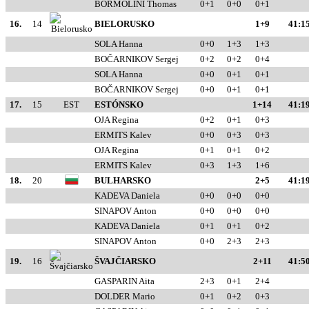
BORMOLINI Thomas
0+1
0+0
0+1
16.
14
BIELORUSKO
1+9
41:15
SOLA Hanna
0+0
1+3
1+3
BOČARNIKOV Sergej
0+2
0+2
0+4
SOLA Hanna
0+0
0+1
0+1
BOČARNIKOV Sergej
0+0
0+1
0+1
17.
15
EST
ESTÓNSKO
1+14
41:19
OJA Regina
0+2
0+1
0+3
ERMITS Kalev
0+0
0+3
0+3
OJA Regina
0+1
0+1
0+2
ERMITS Kalev
0+3
1+3
1+6
18.
20
BULHARSKO
2+5
41:19
KADEVA Daniela
0+0
0+0
0+0
SINAPOV Anton
0+0
0+0
0+0
KADEVA Daniela
0+1
0+1
0+2
SINAPOV Anton
0+0
2+3
2+3
19.
16
ŠVAJČIARSKO
2+11
41:50
GASPARIN Aita
2+3
0+1
2+4
DOLDER Mario
0+1
0+2
0+3