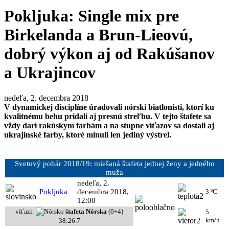
Pokljuka: Single mix pre
Birkelanda a Brun-Lieovú,
dobrý výkon aj od Rakúšanov
a Ukrajincov
nedeľa, 2. decembra 2018
V dynamickej disciplíne úradovali nórski biatlonisti, ktorí ku
kvalitnému behu pridali aj presnú streľbu. V tejto štafete sa
vždy darí rakúskym farbám a na stupne víťazov sa dostali aj
ukrajinské farby, ktoré minuli len jediný výstrel.
Svetový pohár 2018/19: miešaná štafeta jednej ženy a jedného
muža
nedeľa, 2.
Pokljuka
decembra 2018,
3 ºC
12:00
víťazi:
štafeta Nórska
(0+4)
5
km/h
38:26.7