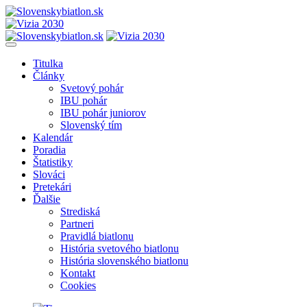
Titulka
Články
Svetový pohár
IBU pohár
IBU pohár juniorov
Slovenský tím
Kalendár
Poradia
Štatistiky
Slováci
Pretekári
Ďalšie
Strediská
Partneri
Pravidlá biatlonu
História svetového biatlonu
História slovenského biatlonu
Kontakt
Cookies