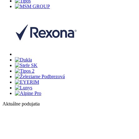
Aktuálne podujatia
1