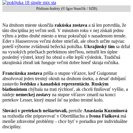
Pódium štafety (© Igor Stančík / SZB)
Na druhom mieste skončila
rakúska zostava
a tá len potvrdila, že
táto disciplína jej veľmi sedí. V minulom roku v nej získali jednu
výhru a jedno druhé miesto a teraz pokračujú v nasadenom trende.
Eder s Hauserovou veľmi dobre strieľali, ale oboch určite najviac
poteší výborne zvládnutá bežecká položka.
Ukrajinský tím
sa držal
na vysokých priečkach perfektnou streľbou, netrafil len úplne
posledný výstrel, ktorý ho obral o ešte lepší výsledok. Tradičná
ukrajinská zbraň tak funguje veľmi dobre hneď skraja ročníka.
Francúzska
zostava
prišla o stupne víťazov, keď Guigonnat
absolvoval jeden trestný okruh na druhom úseku, a desať dobíjaní
zastavilo
švédsku
a
kanadskú
reprezentáciu
.
Ruským
biatlonistom
chýbala na trati rýchlosť, ak chceli finišovať vyššie, a
nádeje
nemeckej zostavy
na stupne víťazov zmaril na konci
pretekov Lesser, ktorý musel ísť na jedno trestné kolo.
Slováci v pretekoch neštartovali,
pretože
Anastasia Kuzminová
sa rozhodla ešte pripravovať v Obertilliachu a
Ivona Fialková
má
menšie zdravotné problémy - chce byť v poriadku pre individuálne
disciplíny.