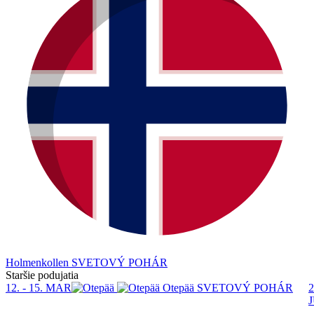
Holmenkollen
SVETOVÝ POHÁR
Staršie podujatia
12. - 15. MAR
Otepää
SVETOVÝ POHÁR
2