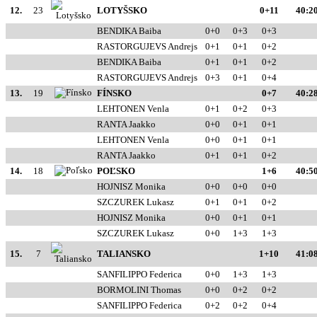
12.
23
LOTYŠSKO
0+11
40:20
BENDIKA Baiba
0+0
0+3
0+3
RASTORGUJEVS Andrejs
0+1
0+1
0+2
BENDIKA Baiba
0+1
0+1
0+2
RASTORGUJEVS Andrejs
0+3
0+1
0+4
13.
19
FÍNSKO
0+7
40:28
LEHTONEN Venla
0+1
0+2
0+3
RANTA Jaakko
0+0
0+1
0+1
LEHTONEN Venla
0+0
0+1
0+1
RANTA Jaakko
0+1
0+1
0+2
14.
18
POĽSKO
1+6
40:50
HOJNISZ Monika
0+0
0+0
0+0
SZCZUREK Lukasz
0+1
0+1
0+2
HOJNISZ Monika
0+0
0+1
0+1
SZCZUREK Lukasz
0+0
1+3
1+3
15.
7
TALIANSKO
1+10
41:08
SANFILIPPO Federica
0+0
1+3
1+3
BORMOLINI Thomas
0+0
0+2
0+2
SANFILIPPO Federica
0+2
0+2
0+4