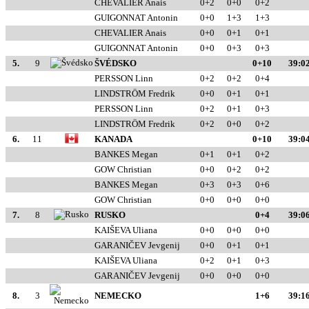
CHEVALIER Anais
0+2
0+0
0+2
GUIGONNAT Antonin
0+0
1+3
1+3
CHEVALIER Anais
0+0
0+1
0+1
GUIGONNAT Antonin
0+0
0+3
0+3
5.
9
ŠVÉDSKO
0+10
39:02
PERSSON Linn
0+2
0+2
0+4
LINDSTRÖM Fredrik
0+0
0+1
0+1
PERSSON Linn
0+2
0+1
0+3
LINDSTRÖM Fredrik
0+2
0+0
0+2
6.
11
KANADA
0+10
39:04
BANKES Megan
0+1
0+1
0+2
GOW Christian
0+0
0+2
0+2
BANKES Megan
0+3
0+3
0+6
GOW Christian
0+0
0+0
0+0
7.
8
RUSKO
0+4
39:06
KAIŠEVA Uliana
0+0
0+0
0+0
GARANIČEV Jevgenij
0+0
0+1
0+1
KAIŠEVA Uliana
0+2
0+1
0+3
GARANIČEV Jevgenij
0+0
0+0
0+0
8.
3
NEMECKO
1+6
39:16