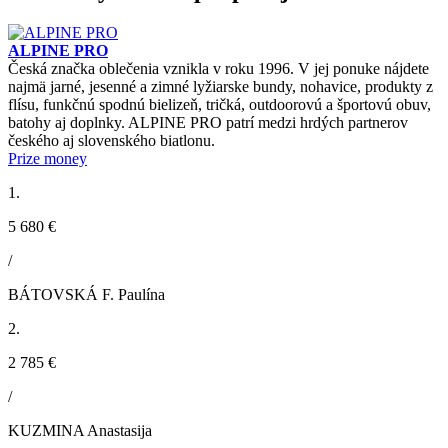
ALPINE PRO
Česká značka oblečenia vznikla v roku 1996. V jej ponuke nájdete
najmä jarné, jesenné a zimné lyžiarske bundy, nohavice, produkty z
flísu, funkčnú spodnú bielizeň, tričká, outdoorovú a športovú obuv,
batohy aj doplnky. ALPINE PRO patrí medzi hrdých partnerov
českého aj slovenského biatlonu.
Prize money
1.
5 680 €
/
BÁTOVSKÁ F. Paulína
2.
2 785 €
/
KUZMINA Anastasija