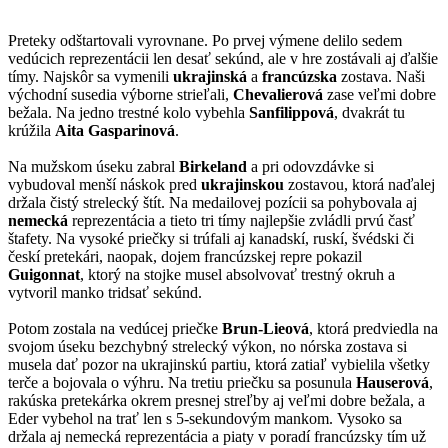
Preteky odštartovali vyrovnane. Po prvej výmene delilo sedem
vedúcich reprezentácii len desať sekúnd, ale v hre zostávali aj ďalšie
tímy. Najskôr sa vymenili
ukrajinská
a
francúzska
zostava. Naši
východní susedia výborne strieľali,
Chevalierová
zase veľmi dobre
bežala. Na jedno trestné kolo vybehla
Sanfilippová
, dvakrát tu
krúžila
Aita Gasparinová
.
Na mužskom úseku zabral
Birkeland
a pri odovzdávke si
vybudoval menší náskok pred
ukrajinskou
zostavou, ktorá naďalej
držala čistý strelecký štít. Na medailovej pozícii sa pohybovala aj
nemecká
reprezentácia a tieto tri tímy najlepšie zvládli prvú časť
štafety. Na vysoké priečky si trúfali aj kanadskí, ruskí, švédski či
českí pretekári, naopak, dojem francúzskej repre pokazil
Guigonnat
, ktorý na stojke musel absolvovať trestný okruh a
vytvoril manko tridsať sekúnd.
Potom zostala na vedúcej priečke
Brun-Lieová
, ktorá predviedla na
svojom úseku bezchybný strelecký výkon, no nórska zostava si
musela dať pozor na ukrajinskú partiu, ktorá zatiaľ vybielila všetky
terče a bojovala o výhru. Na tretiu priečku sa posunula
Hauserová
,
rakúska pretekárka okrem presnej streľby aj veľmi dobre bežala, a
Eder vybehol na trať len s 5-sekundovým mankom. Vysoko sa
držala aj nemecká reprezentácia a piaty v poradí francúzsky tím už