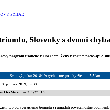
TOVÝ POHÁR
 triumfu, Slovenky s dvomi chyb
ový program tradične v Oberhofe. Ženy v šprinte prekvapilo slušné
Svetový pohár 2018/19: rýchlostné preteky žien na 7,5 km
 10. januára 2019, 14:30
Lisa Vitozziová
(0+0) 22:34.6
 žien. Oproti včerajšiemu tréningu sa umúdrili poveternostné podmienky