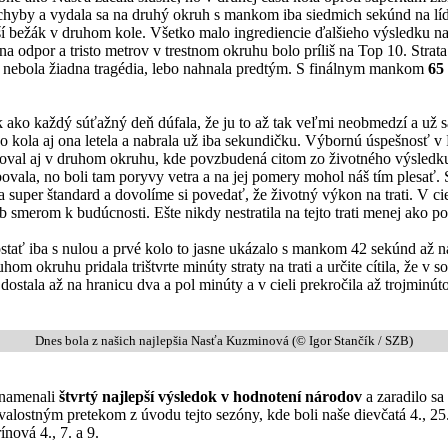
 chyby a vydala sa na druhý okruh s mankom iba siedmich sekúnd na líd
hlejší bežák v druhom kole. Všetko malo ingrediencie ďalšieho výsledku
na odpor a tristo metrov v trestnom okruhu bolo príliš na Top 10. Strat
to nebola žiadna tragédia, lebo nahnala predtým. S finálnym mankom
65
 ako každý súťažný deň dúfala, že ju to až tak veľmi neobmedzí a už 
o kola aj ona letela a nabrala už iba sekundičku. Výbornú úspešnosť v 
oval aj v druhom okruhu, kde povzbudená citom zo životného výsledku 
chybovala, no boli tam poryvy vetra a na jej pomery mohol náš tím ples
a super štandard a dovolíme si povedať, že životný výkon na trati. V c
ub smerom k budúcnosti. Ešte nikdy nestratila na tejto trati menej ako p
tať iba s nulou a prvé kolo to jasne ukázalo s mankom 42 sekúnd až na 
uhom okruhu pridala trištvrte minúty straty na trati a určite cítila, že 
ostala až na hranicu dva a pol minúty a v cieli prekročila až trojminú
Dnes bola z našich najlepšia Nasťa Kuzminová (© Igor Stančík / SZB)
znamenali
štvrtý najlepší výsledok v hodnotení národov
a zaradilo s
trvalostným pretekom z úvodu tejto sezóny, kde boli naše dievčatá 4., 2
nová 4., 7. a 9.