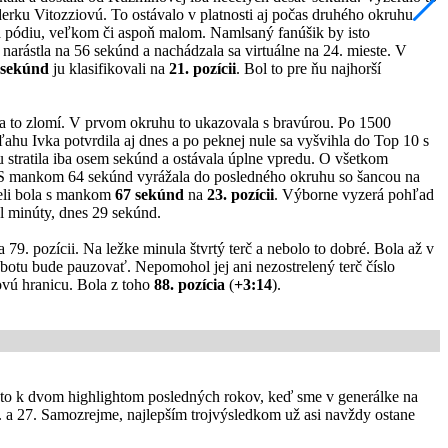
erku Vitozziovú. To ostávalo v platnosti aj počas druhého okruhu.
 na pódiu, veľkom či aspoň malom. Namlsaný fanúšik by isto
a narástla na 56 sekúnd a nachádzala sa virtuálne na 24. mieste. V
 sekúnd
ju klasifikovali na
21. pozícii
. Bol to pre ňu najhorší
sa to zlomí. V prvom okruhu to ukazovala s bravúrou. Po 1500
ľahu Ivka potvrdila aj dnes a po peknej nule sa vyšvihla do Top 10 s
stratila iba osem sekúnd a ostávala úplne vpredu. O všetkom
ať. S mankom 64 sekúnd vyrážala do posledného okruhu so šancou na
ieli bola s mankom
67 sekúnd
na
23. pozícii
. Výborne vyzerá pohľad
ol minúty, dnes 29 sekúnd.
79. pozícii. Na ležke minula štvrtý terč a nebolo to dobré. Bola až v
v sobotu bude pauzovať. Nepomohol jej ani nezostrelený terč číslo
tovú hranicu. Bola z toho
88. pozícia
(
+3:14
).
a to k dvom highlightom posledných rokov, keď sme v generálke na
5. a 27. Samozrejme, najlepším trojvýsledkom už asi navždy ostane