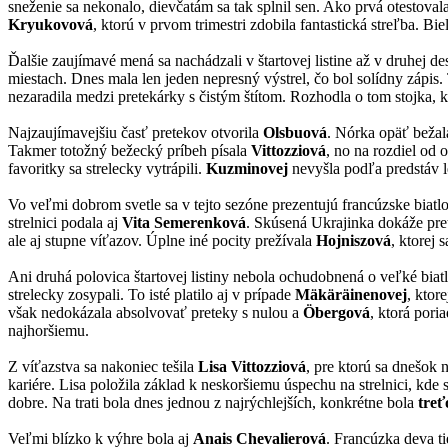
sneženie sa nekonalo, dievčatám sa tak splnil sen. Ako prvá otestoval
Kryukovová
, ktorú v prvom trimestri zdobila fantastická streľba. B
Ďalšie zaujímavé mená sa nachádzali v štartovej listine až v druhej de
miestach. Dnes mala len jeden nepresný výstrel, čo bol solídny zápis
nezaradila medzi pretekárky s čistým štítom. Rozhodla o tom stojka, kde
Najzaujímavejšiu časť pretekov otvorila
Olsbuová
. Nórka opäť bežala
Takmer totožný bežecký príbeh písala
Vittozziová
, no na rozdiel od 
favoritky sa strelecky vytrápili.
Kuzminovej
nevyšla podľa predstáv l
Vo veľmi dobrom svetle sa v tejto sezóne prezentujú francúzske biat
strelnici podala aj
Vita Semerenková
. Skúsená Ukrajinka dokáže pretek
ale aj stupne víťazov. Úplne iné pocity prežívala
Hojniszová
, ktorej 
Ani druhá polovica štartovej listiny nebola ochudobnená o veľké biatl
strelecky zosypali. To isté platilo aj v prípade
Mäkäräinenovej
, ktor
však nedokázala absolvovať preteky s nulou a
Öbergová
, ktorá pori
najhoršiemu.
Z víťazstva sa nakoniec tešila
Lisa Vittozziová
, pre ktorú sa dnešok 
kariére. Lisa položila základ k neskoršiemu úspechu na strelnici, kde
dobre. Na trati bola dnes jednou z najrýchlejších, konkrétne bola
treť
Veľmi blízko k výhre bola aj
Anais Chevalierová
. Francúzka deva ti