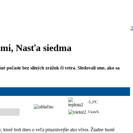
1
2
ami, Nasťa siedma
 počasie bez silných zrážok či vetra. Sledovali sme, ako sa
-5,3ºC
3 km/h
, ktoré boli dnes o veľa priaznivejšie ako včera. Žiadne husté