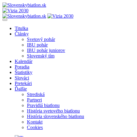
Titulka
Články
Svetový pohár
IBU pohár
IBU pohár juniorov
Slovenský tím
Kalendár
Poradia
Štatistiky
Slováci
Pretekári
Ďalšie
Strediská
Partneri
Pravidlá biatlonu
História svetového biatlonu
História slovenského biatlonu
Kontakt
Cookies