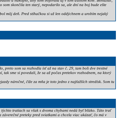
zbudilo a nakoplo, aby som bojovala aj v tom ďalšom kole. Bohužiaľ,
o som skončila ten starý, nepodarilo sa, ale dní na boj bude ešte
nebol môj deň. Pred stíhačkou si už len oddýchnem a urobím nejaký
 preto som sa rozhodla ísť až na stav č. 29, tam boli dve trestné
ní, tak sme si povedali, že sa až počas pretekov rozhodnem, na ktorý
 zjazdy náročné, čiže za mňa je toto jedno z najťažších stredísk. Som tu
 týchto tratiach sa však s dvoma chybami nedá byť blízko. Táto trať
la záverečné preteky pred sviatkami a chcela viac ukázať, čo má v