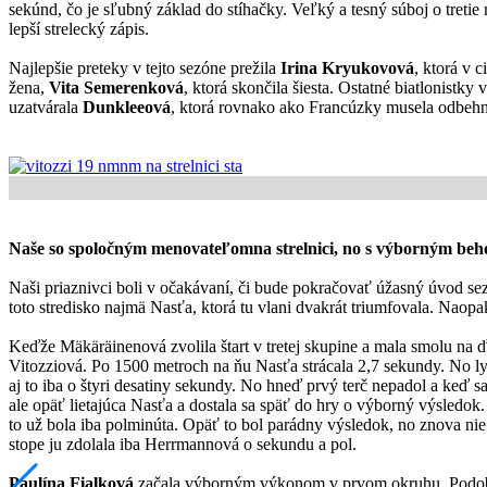
sekúnd, čo je sľubný základ do stíhačky. Veľký a tesný súboj o tretie 
lepší strelecký zápis.
Najlepšie preteky v tejto sezóne prežila
Irina Kryukovová
, ktorá v 
žena,
Vita Semerenková
, ktorá skončila šiesta. Ostatné biatlonistky
uzatvárala
Dunkleeová
, ktorá rovnako ako Francúzky musela odbehn
Naše so spoločným menovateľomna strelnici, no s výborným be
Naši priaznivci boli v očakávaní, či bude pokračovať úžasný úvod 
toto stredisko najmä Nasťa, ktorá tu vlani dvakrát triumfovala. Naop
Keďže Mäkäräinenová zvolila štart v tretej skupine a mala smolu na 
Vitozziová. Po 1500 metroch na ňu Nasťa strácala 2,7 sekundy. No lyž
aj to iba o štyri desatiny sekundy. No hneď prvý terč nepadol a keď s
ale opäť lietajúca Nasťa a dostala sa späť do hry o výborný výsledok.
to už bola iba polminúta. Opäť to bol parádny výsledok, no znova ni
stope ju zdolala iba Herrmannová o sekundu a pol.
Paulína Fialková
začala výborným výkonom v prvom okruhu. Podobne 