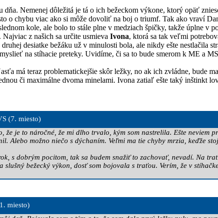
vou dňa. Nemenej dôležitá je tá o ich bežeckom výkone, ktorý opäť znies
často o chybu viac ako si môže dovoliť na boj o triumf. Tak ako vraví Da
lednom kole, ale bolo to stále plne v medziach špičky, takže úplne v po
ť. Najviac z našich sa určite usmieva
Ivona
, ktorá sa tak veľmi potrebova
ej desiatke bežáku už v minulosti bola, ale nikdy ešte nestlačila strat
e myslieť na stíhacie preteky. Uvidíme, či sa to bude smerom k ME a MS
Nasťa má teraz problematickejšie skôr ležky, no ak ich zvládne, bude 
j s jednou či maximálne dvoma minelami. Ivona zatiaľ ešte taký inštinkt
S (7. miesto)
, že je to náročné, že mi dlho trvalo, kým som nastrelila. Ešte neviem 
udnil. Alebo možno niečo s dýchaním. Veľmi ma tie chyby mrzia, keďže st
ok, s dobrým pocitom, tak sa budem snažiť to zachovať, nevadí. Na trat
 na slušný bežecký výkon, dosť som bojovala s traťou. Verím, že v stíha
1. miesto)