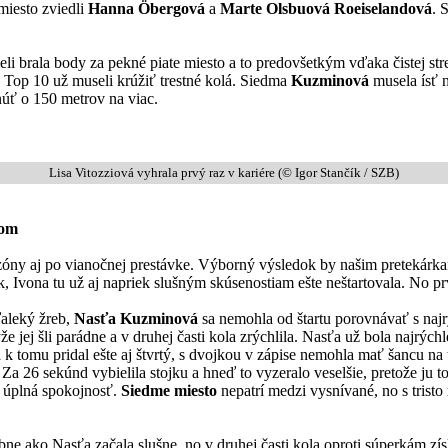
miesto zviedli
Hanna Öbergová
a
Marte Olsbuová Roeiselandová
. 
cieli brala body za pekné piate miesto a to predovšetkým vďaka čistej st
 v Top 10 už museli krúžiť trestné kolá. Siedma
Kuzminová
musela ísť 
úť o 150 metrov na viac.
Lisa Vitozziová vyhrala prvý raz v kariére (© Igor Stančík / SZB)
hom
sezóny aj po vianočnej prestávke. Výborný výsledok by našim pretekár
ak, Ivona tu už aj napriek slušným skúsenostiam ešte neštartovala. No
ďaleký žreb,
Nasťa Kuzminová
sa nemohla od štartu porovnávať s najr
e jej šli parádne a v druhej časti kola zrýchlila. Nasťa už bola najrý
a k tomu pridal ešte aj štvrtý, s dvojkou v zápise nemohla mať šancu n
 Za 26 sekúnd vybielila stojku a hneď to vyzeralo veselšie, pretože ju
e úplná spokojnosť.
Siedme miesto
nepatrí medzi vysnívané, no s tristo
ako Nasťa začala slušne, no v druhej časti kola oproti súperkám získ