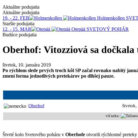
Aktuálne podujatia
Aktuálne podujatia
19. - 22. FEB
Holmenkollen
SVE
Staršie podujatia
12. - 15. MAR
Otepää
SVETOVÝ POHÁR
Budúce podujatia
Oberhof: Vitozziová sa dočkala
štvrtok, 10. januára 2019
Po rýchlom slede prvých troch kôl SP začal rovnako nabitý január
zmení forma jednotlivých pretekárov po dlhšej pauze.
Oberhof
štvrtok,
víťazka:
Štvrté kolo Svetového poháru v
Oberhofe
otvorili rýchlostné preteky