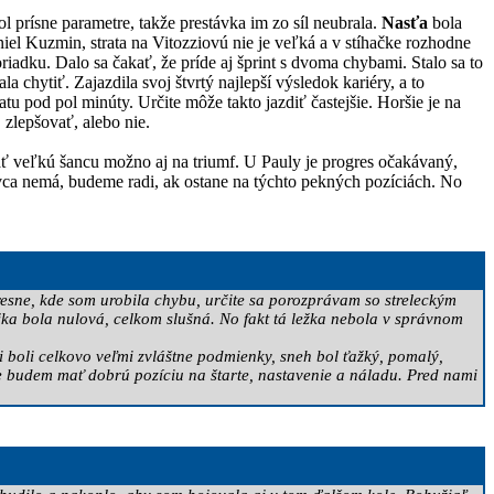
ol prísne parametre, takže prestávka im zo síl neubrala.
Nasťa
bola
niel Kuzmin, strata na Vitozziovú nie je veľká a v stíhačke rozhodne
riadku. Dalo sa čakať, že príde aj šprint s dvoma chybami. Stalo sa to
la chytiť. Zajazdila svoj štvrtý najlepší výsledok kariéry, a to
u pod pol minúty. Určite môže takto jazdiť častejšie. Horšie je na
 zlepšovať, alebo nie.
mať veľkú šancu možno aj na triumf. U Pauly je progres očakávaný,
 lovca nemá, budeme radi, ak ostane na týchto pekných pozíciách. No
presne, kde som urobila chybu, určite sa porozprávam so streleckým
ojka bola nulová, celkom slušná. No fakt tá ležka nebola v správnom
i boli celkovo veľmi zvláštne podmienky, sneh bol ťažký, pomalý,
čke budem mať dobrú pozíciu na štarte, nastavenie a náladu. Pred nami