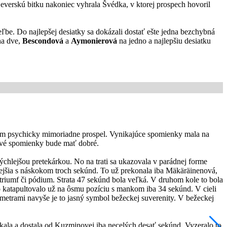
Severskú bitku nakoniec vyhrala Švédka, v ktorej prospech hovoril
reľbe. Do najlepšej desiatky sa dokázali dostať ešte jedna bezchybná
na dve,
Bescondová
a
Aymonierová
na jedno a najlepšiu desiatku
kam psychicky mimoriadne prospel. Vynikajúce spomienky mala na
 prvé spomienky bude mať dobré.
ýchlejšou pretekárkou. No na trati sa ukazovala v parádnej forme
chlejšia s náskokom troch sekúnd. To už prekonala iba Mäkäräinenová,
a triumf či pódium. Strata 47 sekúnd bola veľká. V druhom kole to bola
 to katapultovalo už na ôsmu pozíciu s mankom iba 34 sekúnd. V cieli
 metrami navyše je to jasný symbol bežeckej suverenity. V bežeckej
ala a dostala od Kuzminovej iba necelých desať sekúnd. Vyzeralo to