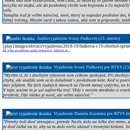
"Hneď ako som vyštartovala, som cítila, že bežecky to zjavne nebude
nevyšla mi stojka, ale do poslednej chvíle som bojovala o čo najväčší
veľa.
Tunajšia trať je veľmi náročná, sneh, ktorý tu napadal posledné dni, 
ľahký tréning. Musím variť s takou vodou, akú som si pripravila, tak
Audiovyjadrenie Ivony Fialkovej (23. miesto)
{play}images/slovaci/vyjadrenia/2018-19/fialkova-i-19-oberhof-sprint
Ak Vám na telefóne audio nefunguje, kliknite tu...
Vyjadrenie Ivony Fialkovej
pre RTVS
(23
"Myslím si, že s dnešným výkonom som celkom spokojná. Pri dnešných s
chyby, ale snažila som sa to dobehnúť v poslednom kole. Keď si pozrie
stav pôjdem. Na tých zadných stavoch sa človek menej vydýcha, no kv
V tejto sezóne to je asi najhoršia trať. Vždy v novom stredisku si vrav
prvýkrát, čiže všetko je nové, ale veľmi náročné."
Vyjadrenie Daniela Kuzmina pre RTVS (t
"Preteky boli dosť stresujúce, pretože Nasťa dala na ležke dve mimo, 
je dosť ťažká na to, aby sa tu dalo niečo ukázať s trestnými kolami. 