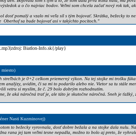
 môj deň. Bojovala som s tým a to, že som dala prvú ležku nulu, ma pov
 výsledok a o čo najviac bodov. Veľmi som chcela začať nový rok tak, ak
bol dosť pomalý a vzalo mi veľa síl s tým bojovať. Skrátka, bežecky to 
že
Oberhof sa bude bojovať asi v takýchto pocitoch."
.mp3|zdroj: Biatlon-Info.sk{/play}
. miesto)
treľbách je 0+2 celkom priemerný výkon. Na tej stojke mi trošku fúkalo,
m analýzy, uvidím, či sa mi to podarilo alebo nie. Vietor sa tu stále me
ôli vetru si myslím, že č. 29 bolo dobrým rozhodnutím.
íme, že aká náročná trať je, ale táto je skutočne náročná. Sneh je ťažký,
réner Nasti Kuzminovej)
potom to bežecky vyrovnala, dosť dobre bežala a na stojke dala nulu. Na
Jedna rana jej tam veľmi tesne nepadla, možno to bolo aj preto, že vyhra