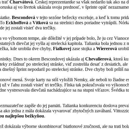
a trať
Charvátová
. Českej reprezentantke sa však nedarilo tak ako na 
ieloruska aj vo štvrtok ukázala svoju prednosť, v šprinte opäť nezazname
siatke.
Bescondová
v tejto sezóne bežecky exceluje, a keď k tomu pri
. To
Eckhoffová
a
Vítková
sa na strelnici dnes poriadne vytrápili. Nórk
 jej zostali visieť dva terčíky.
 vo výbornom tempe, ale dôležité v jej prípade bolo, že ju cez Vianoce 
ostatných dievčat jej vyšla aj strelecká kapitola. Talianka bola jednou z 
ežka, kde urobila dve chyby,
Fialkovej
zase stojka a
Wiererová
urobil
lonistky. Dnes to okrem Bescondovej ukázala aj
Chevalierová
, ktorá k
y zvládnuť po streleckej stránke, viď zostrelila desať z desiatich, ale n
sa dnešný šprint nepodaril po streleckej stránke. Dve chyby boli príliš
onové mená. Svoje karty na stôl vyložili Nemky, ale neboli to žiadne e
ej už v ľahu zostali visieť tri terčíky. Fínka tak pokračovala vo výkonoc
adne vystresovala dievčatá nachádzajúce sa na stupni víťazov. Švédka toti
nezmazateľne zapíše do jej pamäti. Talianka konkurenciu doslova preva
 sa ako jedna z mála dokázala vyvarovať zbytočných zaváhaní. Vittozziová
ou najlepšou bežkyňou
.
ež dokázala výborne skombinovať biatlonové zručnosti, ale na trati bol