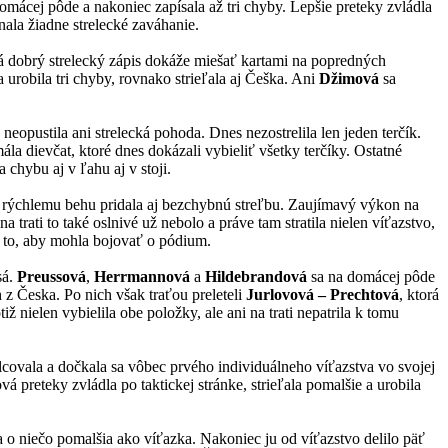
domácej pôde a nakoniec zapísala až tri chyby. Lepšie preteky zvládla
nala žiadne strelecké zaváhanie.
dá dobrý strelecký zápis dokáže miešať kartami na popredných
a urobila tri chyby, rovnako strieľala aj Češka. Ani
Džimová
sa
neopustila ani strelecká pohoda. Dnes nezostrelila len jeden terčík.
mála dievčat, ktoré dnes dokázali vybieliť všetky terčíky. Ostatné
a chybu aj v ľahu aj v stoji.
u rýchlemu behu pridala aj bezchybnú streľbu. Zaujímavý výkon na
a trati to také oslnivé už nebolo a práve tam stratila nielen víťazstvo,
 na to, aby mohla bojovať o pódium.
sá.
Preussová
,
Herrmannová
a
Hildebrandová
sa na domácej pôde
h z Česka. Po nich však traťou preleteli
Jurlovová – Prechtová
, ktorá
ž nielen vybielila obe položky, ale ani na trati nepatrila k tomu
lcovala a dočkala sa vôbec prvého individuálneho víťazstva vo svojej
 preteky zvládla po taktickej stránke, strieľala pomalšie a urobila
a o niečo pomalšia ako víťazka. Nakoniec ju od víťazstvo delilo päť