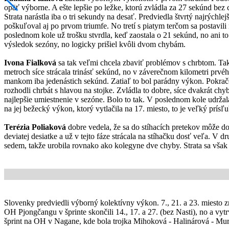
opäť výborne. A ešte lepšie po ležke, ktorú zvládla za 27 sekúnd bez
Strata narástla iba o tri sekundy na desať. Predviedla štvrtý najrýc
poškuľoval aj po prvom triumfe. No tretí s piatym terčom sa postavili 
poslednom kole už trošku stvrdla, keď zaostala o 21 sekúnd, no ani 
výsledok sezóny, no logicky prišiel kvôli dvom chybám.
Ivona Fialková
sa tak veľmi chcela zbaviť problémov s chrbtom. Tak
metroch síce strácala trinásť sekúnd, no v záverečnom kilometri prvéh
mankom iba jedenástich sekúnd. Zatiaľ to bol parádny výkon. Pokrač
rozhodli chrbát s hlavou na stojke. Zvládla to dobre, síce dvakrát 
najlepšie umiestnenie v sezóne. Bolo to tak. V poslednom kole udržal
na jej bežecký výkon, ktorý vytlačila na 17. miesto, to je veľký prísľ
Terézia Poliaková
dobre vedela, že sa do stíhacích pretekov môže dos
deviatej desiatke a už v tejto fáze strácala na stíhačku dosť veľa. V dr
sedem, takže urobila rovnako ako kolegyne dve chyby. Strata sa však d
Slovenky predviedli výborný kolektívny výkon. 7., 21. a 23. miesto 
OH Pjongčangu v šprinte skončili 14., 17. a 27. (bez Nasti), no a vy
šprint na OH v Nagane, kde bola trojka Mihoková - Halinárová - Murí