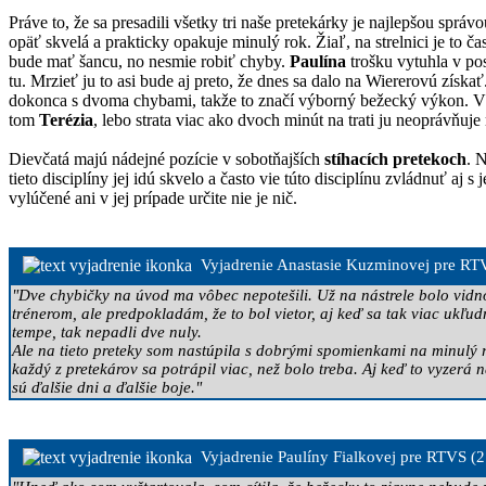
Práve to, že sa presadili všetky tri naše pretekárky je najlepšou sprá
opäť skvelá a prakticky opakuje minulý rok. Žiaľ, na strelnici je to 
bude mať šancu, no nesmie robiť chyby.
Paulína
trošku vytuhla v pos
tu. Mrzieť ju to asi bude aj preto, že dnes sa dalo na Wiererovú získa
dokonca s dvoma chybami, takže to značí výborný bežecký výkon. V druh
tom
Terézia
, lebo strata viac ako dvoch minút na trati ju neoprávňuj
Dievčatá majú nádejné pozície v sobotňajších
stíhacích pretekoch
. 
tieto disciplíny jej idú skvelo a často vie túto disciplínu zvládnuť a
vylúčené ani v jej prípade určite nie je nič.
Vyjadrenie Anastasie Kuzminovej pre RTV
"Dve chybičky na úvod ma vôbec nepotešili. Už na nástrele bolo vidno
trénerom, ale predpokladám, že to bol vietor, aj keď sa tak viac ukľ
tempe, tak nepadli dve nuly.
Ale na tieto preteky som nastúpila s dobrými spomienkami na minulý r
každý z pretekárov sa potrápil viac, než bolo treba. Aj keď to vyzerá
sú ďalšie dni a ďalšie boje."
Vyjadrenie Paulíny Fialkovej
pre RTVS
(2