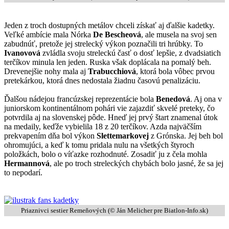
Jeden z troch dostupných metálov chceli získať aj ďalšie kadetky.
Veľké ambície mala Nórka
De Bescheová
, ale musela na svoj sen
zabudnúť, pretože jej strelecký výkon poznačili tri hrúbky. To
Ivanovová
zvládla svoju streleckú časť o dosť lepšie, z dvadsiatich
terčíkov minula len jeden. Ruska však doplácala na pomalý beh.
Drevenejšie nohy mala aj
Trabucchiová
, ktorá bola vôbec prvou
pretekárkou, ktorá dnes nedostala žiadnu časovú penalizáciu.
Ďalšou nádejou francúzskej reprezentácie bola
Benedová
. Aj ona v
juniorskom kontinentálnom pohári vie zajazdiť skvelé preteky, čo
potvrdila aj na slovenskej pôde. Hneď jej prvý štart znamenal útok
na medaily, keďže vybielila 18 z 20 terčíkov. Azda najväčším
prekvapením dňa bol výkon
Slettemarkovej
z Grónska. Jej beh bol
ohromujúci, a keď k tomu pridala nulu na všetkých štyroch
položkách, bolo o víťazke rozhodnuté. Zosadiť ju z čela mohla
Hermannová
, ale po troch streleckých chybách bolo jasné, že sa jej
to nepodarí.
Priaznivci sestier Remeňových (©
Ján Melicher pre Biatlon-Info.sk
)