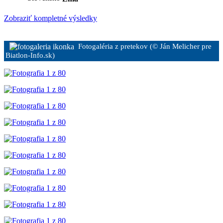
Zobraziť kompletné výsledky
Fotogaléria z pretekov (© Ján Melicher pre
Biatlon-Info.sk)