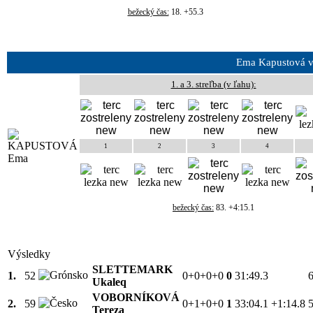
bežecký čas:
18. +55.3
Ema Kapustová v
1. a 3. streľba (v ľahu):
1
2
3
4
bežecký čas:
83. +4:15.1
Výsledky
SLETTEMARK
1.
52
0+0+0+0
0
31:49.3
Ukaleq
VOBORNÍKOVÁ
2.
59
0+1+0+0
1
33:04.1
+1:14.8
Tereza