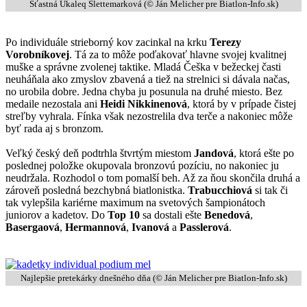
Šťastná Ukaleq Slettemarková (©
Ján Melicher pre Biatlon-Info.sk
)
Po individuále strieborný kov zacinkal na krku
Terezy
Vorobníkovej
. Tá za to môže poďakovať hlavne svojej kvalitnej
muške a správne zvolenej taktike. Mladá Češka v bežeckej časti
neuháňala ako zmyslov zbavená a tiež na strelnici si dávala načas,
no urobila dobre. Jedna chyba ju posunula na druhé miesto. Bez
medaile nezostala ani
Heidi Nikkinenová
, ktorá by v prípade čistej
streľby vyhrala. Fínka však nezostrelila dva terče a nakoniec môže
byť rada aj s bronzom.
Veľký český deň podtrhla štvrtým miestom
Jandová
, ktorá ešte po
poslednej položke okupovala bronzovú pozíciu, no nakoniec ju
neudržala. Rozhodol o tom pomalší beh. Až za ňou skončila druhá a
zároveň posledná bezchybná biatlonistka.
Trabucchiová
si tak či
tak vylepšila kariérne maximum na svetových šampionátoch
juniorov a kadetov. Do
Top 10
sa dostali ešte
Benedová
,
Basergaová
,
Hermannová
,
Ivanová
a
Passlerová
.
Najlepšie pretekárky dnešného dňa (©
Ján Melicher pre Biatlon-Info.sk
)