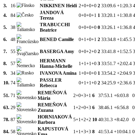
3.
16
NIKKINEN Heidi
2+0+0+0
2
33:09.6
+1:20.3
JANDOVÁ
4.
84
0+0+0+1
1
33:20.1
+1:30.8
Tereza
TRABUCCHI
5.
38
0+0+0+0
0
33:26.1
+1:36.8
Beatrice
6.
48
BENED Camille
0+1+0+1
2
33:34.8
+1:45.5
7.
55
BASERGA Amy
0+0+2+0
2
33:41.8
+1:52.5
HERMANN
8.
57
1+1+1+0
3
33:51.7
+2:02.4
Hanna-Michelle
9.
34
IVANOVA Amina
1+0+0+0
1
33:54.2
+2:04.9
PASSLER
10.
74
0+1+1+0
2
34:25.9
+2:36.6
Rebecca
REMEŇOVÁ
51.
71
2+0+3+1
6
37:53.1
+6:03.8
0
Mária
REMEŇOVÁ
63.
29
1+2+0+3
6
38:46.1
+6:56.8
0
Zuzana
HORNIAKOVÁ
78.
87
5+1+2+2
10
40:31.3
+8:42.0
0
Barbora
KAPUSTOVÁ
84.
58
1+1+3+3
8
41:53.4
+10:04.1
0
Ema