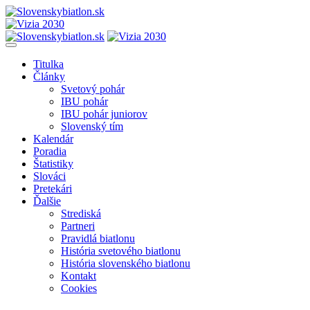
Titulka
Články
Svetový pohár
IBU pohár
IBU pohár juniorov
Slovenský tím
Kalendár
Poradia
Štatistiky
Slováci
Pretekári
Ďalšie
Strediská
Partneri
Pravidlá biatlonu
História svetového biatlonu
História slovenského biatlonu
Kontakt
Cookies