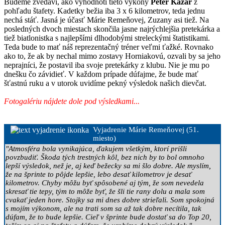
Budeme zvedaví, ako vyhodnotí tieto výkony
Peter Kazár
z
pohľadu štafety. Kadetky bežia iba 3 x 6 kilometrov, teda jednu
nechá stáť. Jasná je účasť Márie Remeňovej, Zuzany asi tiež. Na
posledných dvoch miestach skončila jasne najrýchlejšia pretekárka a
tiež biatlonistka s najlepšími dlhodobými streleckými štatistikami.
Teda bude to mať náš reprezentačný tréner veľmi ťažké. Rovnako
ako to, že ak by nechal mimo zostavy Horniakovú, ozvali by sa jeho
neprajníci, že postavil iba svoje pretekárky z klubu. Nie je mu po
dnešku čo závidieť. V každom prípade dúfajme, že bude mať
šťastnú ruku a v utorok uvidíme pekný výsledok našich dievčat.
Fotogalériu nájdete dole pod výsledkami...
Vyjadrenie Márie Remeňovej (51.
miesto)
"Atmosféra bola vynikajúca, ďakujem všetkým, ktorí prišli
povzbudiť. Škoda tých trestných kôl, bez nich by to bol omnoho
lepší výsledok, než je, aj keď bežecky sa mi šlo dobre. Ale myslím,
že na šprinte to pôjde lepšie, lebo desať kilometrov je desať
kilometrov. Chyby môžu byť spôsobené aj tým, že som nevedela
skresať tie tepy, tým to môže byť, že šli tie rany dolu a mala som
cvakať jeden hore. Stojky sa mi dnes dobre strieľali. Som spokojná
s mojím výkonom, ale na trati som sa až tak dobre necítila, tak
dúfam, že to bude lepšie. Cieľ v šprinte bude dostať sa do Top 20,