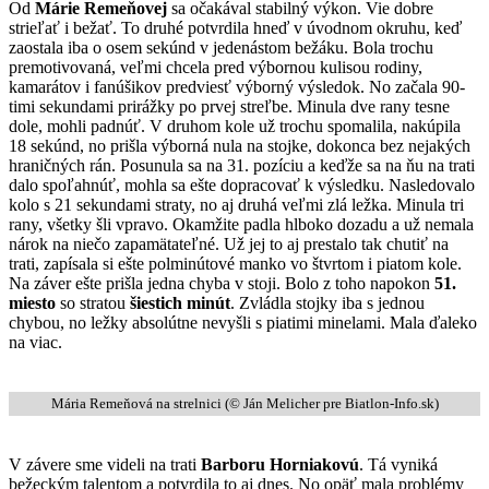
Od
Márie Remeňovej
sa očakával stabilný výkon. Vie dobre
strieľať i bežať. To druhé potvrdila hneď v úvodnom okruhu, keď
zaostala iba o osem sekúnd v jedenástom bežáku. Bola trochu
premotivovaná, veľmi chcela pred výbornou kulisou rodiny,
kamarátov i fanúšikov predviesť výborný výsledok. No začala 90-
timi sekundami prirážky po prvej streľbe. Minula dve rany tesne
dole, mohli padnúť. V druhom kole už trochu spomalila, nakúpila
18 sekúnd, no prišla výborná nula na stojke, dokonca bez nejakých
hraničných rán. Posunula sa na 31. pozíciu a keďže sa na ňu na trati
dalo spoľahnúť, mohla sa ešte dopracovať k výsledku. Nasledovalo
kolo s 21 sekundami straty, no aj druhá veľmi zlá ležka. Minula tri
rany, všetky šli vpravo. Okamžite padla hlboko dozadu a už nemala
nárok na niečo zapamätateľné. Už jej to aj prestalo tak chutiť na
trati, zapísala si ešte polminútové manko vo štvrtom i piatom kole.
Na záver ešte prišla jedna chyba v stoji. Bolo z toho napokon
51.
miesto
so stratou
šiestich minút
. Zvládla stojky iba s jednou
chybou, no ležky absolútne nevyšli s piatimi minelami. Mala ďaleko
na viac.
Mária Remeňová na strelnici (© Ján Melicher pre Biatlon-Info.sk)
V závere sme videli na trati
Barboru Horniakovú
. Tá vyniká
bežeckým talentom a potvrdila to aj dnes. No opäť mala problémy