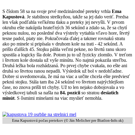
S číslom 58 sa na svoje prvé medzinárodné preteky vrhla
Ema
Kapustová
. Je stabilnou strelkyňou, takže sa jej dalo veriť. Predsa
len však podľahla veľkému tlaku a preteky jej nevyšli. V prvom
okruhu ešte nakúpila hrateľných 36 sekúnd a zdalo sa, že sa chytí
peknou nulou, no posledné dva výstrely vytiahla vľavo hore, štvrtý
tesne padol, piaty nie. Pokračovala ďalej a takmer rovnakú stratu
ako po minele si pripísala v druhom kole na trati - 42 sekúnd. A
prišlo ďalších 45. Stojku pálila veľmi pekne, no štvrtú ranu skoro
spustila a logicky šla dole. Potom ju to už fyzicky zlomilo. V treťom
i štvrtom kole dostala už vyše minútu. No najmä pokazila streľbu.
Druhá ležka bola rozhádzaná. Po prvej chybe cvakala, no ešte ani
druhá so štvrtou ranou nepadli. Výsledok už bol v nedohľadne.
Dobre si uvedomovala, že má na viac a určite chcela ešte predviesť
peknú stojku. Stála tam iba 24 sekúnd vo štvrtom najrýchlejšom
čase, no znova prišli tri chyby. Už to len nejako dobojovala a vo
výsledkovej tabuli sa našla na
84. pozícii
so stratou
desiatich
minút
. S ôsmimi minelami na viac myslieť nemohla.
Ema Kapustová počas pretekov (©
Ján Melicher pre Biatlon-Info.sk
)