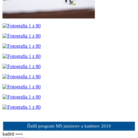
Ďalší program MS juniorov a kadetov 2019
kadeti »»»