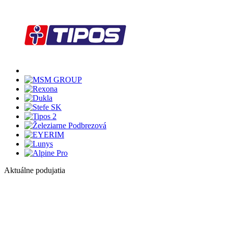
Aktuálne podujatia
1