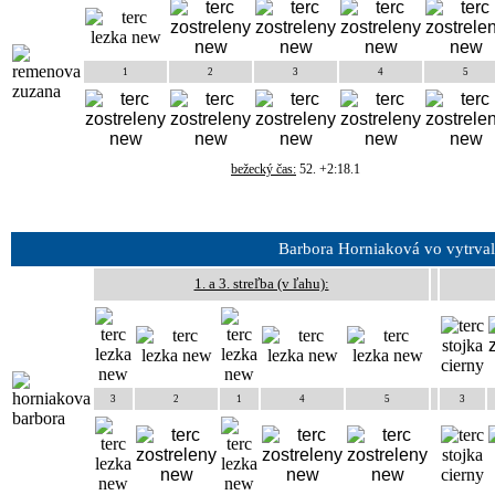
1
2
3
4
5
bežecký čas:
52. +2:18.1
Barbora Horniaková vo vytrva
1. a 3. streľba (v ľahu):
3
2
1
4
5
3