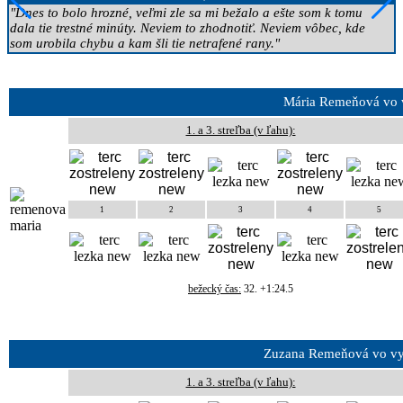
"Dnes to bolo hrozné, veľmi zle sa mi bežalo a ešte som k tomu
dala tie trestné minúty. Neviem to zhodnotiť. Neviem vôbec, kde
som urobila chybu a kam šli tie netrafené rany."
Mária Remeňová vo v
1. a 3. streľba (v ľahu):
1
2
3
4
5
bežecký čas:
32. +1:24.5
Zuzana Remeňová vo vyt
1. a 3. streľba (v ľahu):