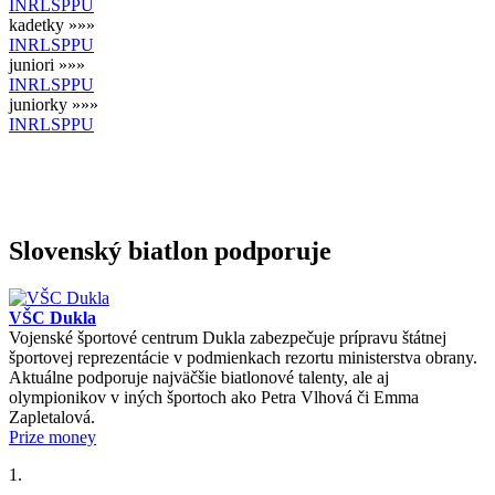
IN
RL
SP
PU
kadetky »»»
IN
RL
SP
PU
juniori »»»
IN
RL
SP
PU
juniorky »»»
IN
RL
SP
PU
Slovenský biatlon podporuje
VŠC Dukla
Vojenské športové centrum Dukla zabezpečuje prípravu štátnej
športovej reprezentácie v podmienkach rezortu ministerstva obrany.
Aktuálne podporuje najväčšie biatlonové talenty, ale aj
olympionikov v iných športoch ako Petra Vlhová či Emma
Zapletalová.
Prize money
1.