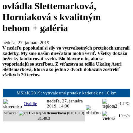
ovládla Slettemarková,
Horniaková s kvalitným
behom + galéria
nedeľa, 27. januára 2019
V nedeľu popoludní si sily vo vytrvalostných pretekoch zmerali
kadetky. My sme našim dievčatám mohli veriť. Všetky dokážu
bežecky konkurovať svetu. Išlo hlavne o to, ako sa
vysporiadajú so streľbou. Z víťazstva sa tešila Ukaleq Astri
Slettemarková, ktorá ako jedna z dvoch dokázala zostreliť
všetkých 20 terčov.
MSJaK 2019: vytrvalostné preteky kadetiek na 10 km
nedeľa, 27. januára
Osrblie
-1,7 ºC
2019, 14:00
víťazka:
Ukaleq Slettemarková
(0+0+0+0)
1 km/h
31:49.3