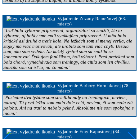
teším sa aj na štafetu a dúfam, že urobíme dobrý výsledok."
Vyjadrenie Zuzany Remeňovej (63.
miesto)
"Trať bola výborne pripravená, organizátori sa snažili, šlo to
výborne, aj bežky sme mali vynikajúco pripravené. U mňa bolo
kritické asi druhé a tretie kolo. Na ležkách som si menej verila, ale
stojky ma viac motivovali, ale urobila som tam viac chýb. Bežala
som, ako som vedela. Na každý výstrel som sa snažila sa
koncentrovať. Ďakujem fanúšikom, boli výborní. Pred pretekmi som
bola chorá, vynechávala som tréningy, ale cítila som len chvíľku.
Snažila som sa ísť to, na čo mám."
Vyjadrenie Barbory Horniakovej (78.
miesto)
"Posledné dva týždne som strieľala nuly na tréningoch, neviem,
naozaj. Tú prvú ležku som mala dole celú, neviem, či som mala zlú
polohu. Ani na trati to nebolo pekné. Absolútne nie som spokojná s
ničím."
Vyjadrenie Emy Kapustovej (84.
miesto)