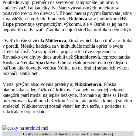
Poobede svoju premiéru na svetovom šampionáte juniorov a
kadetov zažili aj kadetky. Na štart vytrvalostných pretekov sa
postavilo rovno sto dievčat. Už hneď medzi prvými štartovala jedna
z najväčších favoritiek. Francúzka
Botetová
sa v juniorskom
IBU
Cupe
prezentuje sympatickými výkonmi, ale v Osrblí sa jej na ne
nepodarilo nadviazať. Zradila ju najmä streľba, urobila sedem chýb.
Oveľa lepšie si viedla
Möllerová
, ktorá vybiehala na trať ako druhá
v poradí. Nórska kadetka sa v individuále mohla oprieť o svoju
streleckú časť. Na svoj účet si pripísala len dve nepresnosti.
Rovnako dve chyby dnes urobili tiež
Shneiderová
, reprezentantka
Ruska, a Nemka
Sparková
. Obe sa však prezentovali rýchlejšou
paľbou ako dovtedy vedúca Nórka, no na druhej strane ich výkon
poznačil slabší beh.
Medzi prvými absolvovala preteky aj
Nikkinenová
. Fínska
biatlonistka sa len ťažko dá kritizovať za beh, vo svojej vekovej
kategórii patrí medzi najlepšie bežkyne. Rovnako aj dnes sa Heidi
prezentovala kvalitnou bežeckou časťou, ale pridala k nej aj solídnu
streleckú. Nikkinenovej zostali visieť len dva terče, a poriadne si
zakričala v boji o zlato.
Češky na strelnici (©
Ján Melicher pre Biatlon-Info.sk
)