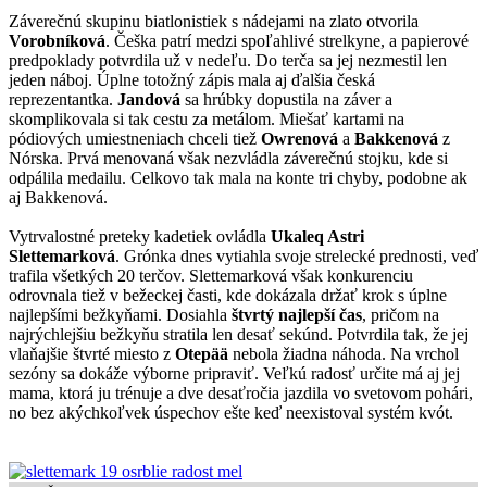
Záverečnú skupinu biatlonistiek s nádejami na zlato otvorila
Vorobníková
. Češka patrí medzi spoľahlivé strelkyne, a papierové
predpoklady potvrdila už v nedeľu. Do terča sa jej nezmestil len
jeden náboj. Úplne totožný zápis mala aj ďalšia česká
reprezentantka.
Jandová
sa hrúbky dopustila na záver a
skomplikovala si tak cestu za metálom. Miešať kartami na
pódiových umiestneniach chceli tiež
Owrenová
a
Bakkenová
z
Nórska. Prvá menovaná však nezvládla záverečnú stojku, kde si
odpálila medailu. Celkovo tak mala na konte tri chyby, podobne ak
aj Bakkenová.
Vytrvalostné preteky kadetiek ovládla
Ukaleq Astri
Slettemarková
. Grónka dnes vytiahla svoje strelecké prednosti, veď
trafila všetkých 20 terčov. Slettemarková však konkurenciu
odrovnala tiež v bežeckej časti, kde dokázala držať krok s úplne
najlepšími bežkyňami. Dosiahla
štvrtý najlepší čas
, pričom na
najrýchlejšiu bežkyňu stratila len desať sekúnd. Potvrdila tak, že jej
vlaňajšie štvrté miesto z
Otepää
nebola žiadna náhoda. Na vrchol
sezóny sa dokáže výborne pripraviť. Veľkú radosť určite má aj jej
mama, ktorá ju trénuje a dve desaťročia jazdila vo svetovom pohári,
no bez akýchkoľvek úspechov ešte keď neexistoval systém kvót.