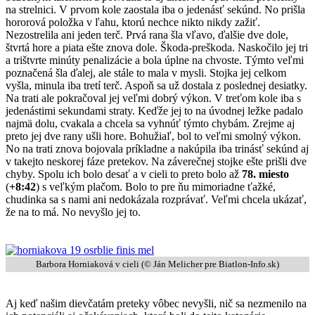
na strelnici. V prvom kole zaostala iba o jedenásť sekúnd. No prišla
hororová položka v ľahu, ktorú nechce nikto nikdy zažiť.
Nezostrelila ani jeden terč. Prvá rana šla vľavo, ďalšie dve dole,
štvrtá hore a piata ešte znova dole. Škoda-preškoda. Naskočilo jej tri
a trištvrte minúty penalizácie a bola úplne na chvoste. Týmto veľmi
poznačená šla ďalej, ale stále to mala v mysli. Stojka jej celkom
vyšla, minula iba tretí terč. Aspoň sa už dostala z poslednej desiatky.
Na trati ale pokračoval jej veľmi dobrý výkon. V treťom kole iba s
jedenástimi sekundami straty. Keďže jej to na úvodnej ležke padalo
najmä dolu, cvakala a chcela sa vyhnúť týmto chybám. Zrejme aj
preto jej dve rany ušli hore. Bohužiaľ, bol to veľmi smolný výkon.
No na trati znova bojovala príkladne a nakúpila iba trinásť sekúnd aj
v takejto neskorej fáze pretekov. Na záverečnej stojke ešte prišli dve
chyby. Spolu ich bolo desať a v cieli to preto bolo až
78. miesto
(
+8:42
) s veľkým plačom. Bolo to pre ňu mimoriadne ťažké,
chudinka sa s nami ani nedokázala rozprávať. Veľmi chcela ukázať,
že na to má. No nevyšlo jej to.
Barbora Horniaková v cieli (©
Ján Melicher pre Biatlon-Info.sk
)
Aj keď našim dievčatám preteky vôbec nevyšli, nič sa nezmenilo na