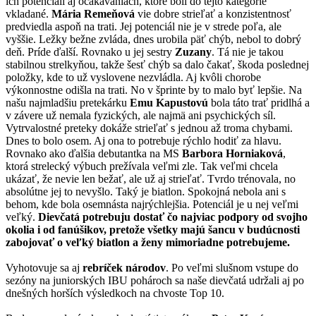
ich potenciáli aj očakávaniach, ktoré boli do tejto kategórie
vkladané.
Mária Remeňová
vie dobre strieľať a konzistentnosť
predviedla aspoň na trati. Jej potenciál nie je v strede poľa, ale
vyššie. Ležky bežne zvláda, dnes urobila päť chýb, nebol to dobrý
deň. Príde ďalší. Rovnako u jej sestry
Zuzany
. Tá nie je takou
stabilnou strelkyňou, takže šesť chýb sa dalo čakať, škoda poslednej
položky, kde to už vyslovene nezvládla. Aj kvôli chorobe
výkonnostne odišla na trati. No v šprinte by to malo byť lepšie. Na
našu najmladšiu pretekárku
Emu Kapustovú
bola táto trať pridlhá a
v závere už nemala fyzických, ale najmä ani psychických síl.
Vytrvalostné preteky dokáže strieľať s jednou až troma chybami.
Dnes to bolo osem. Aj ona to potrebuje rýchlo hodiť za hlavu.
Rovnako ako ďalšia debutantka na MS
Barbora Horniaková
,
ktorá strelecký výbuch prežívala veľmi zle. Tak veľmi chcela
ukázať, že nevie len bežať, ale už aj strieľať. Tvrdo trénovala, no
absolútne jej to nevyšlo. Taký je biatlon. Spokojná nebola ani s
behom, kde bola osemnásta najrýchlejšia. Potenciál je u nej veľmi
veľký.
Dievčatá potrebuju dostať čo najviac podpory od svojho
okolia i od fanúšikov, pretože všetky majú šancu v budúcnosti
zabojovať o veľký biatlon a ženy mimoriadne potrebujeme.
Vyhotovuje sa aj
rebríček národov
. Po veľmi slušnom vstupe do
sezóny na juniorských IBU pohároch sa naše dievčatá udržali aj po
dnešných horších výsledkoch na chvoste Top 10.