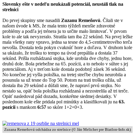
Slovenky ešte v nedeľu neukázali potenciál, neustáli tlak na
strelnici
Do prvej skupiny sme nasadili
Zuzanu Remeňovú
. Čítali ste v
našom úvode k MS, že mala tento týždeň menšie zdravotné
problémy a podľa jej trénera ju to určite malo limitovať. V prvom
kole to ale tak nevyzeralo. Stratila tam iba 22 sekúnd. Na prvej ležke
mala všetky rany vpravo, jedna sa tesne do 4,5-centimetrového terča
nevošla. Dostala teda pokyn cvaknúť hore a doľava. V druhom kole
sa ukázalo, že trošku to tempo na úvod prepálila a dostala 37
sekúnd. Prišla rozhádzaná stojka, kde urobila dve chyby, jednu hore,
druhú dole. Bola priebežne na 65. pozícii, a to nebolo v súhre s jej
potenciálom. Aj v treťom kole dostala podobný zásek 36 sekúnd.
No konečne jej vyšla položka, na tretej streľbe chybu neurobila a
posunula sa už tesne do Top 50. Potom na trati trošku ožila, už
dostala iba 29 sekúnd a dúfali sme, že napraví prvú stojku. No
nestalo sa, opäť bola položka rozhádzaná a nezostrelila až tri terče.
Opäť nasledoval pád dozadu, konkrétne siedmej desiatky. V
poslednom kole ešte pridala pol minútky a klasifikovali ju na
63.
pozícii
s mankom
6:57
so skóre 1+2+0+3.
Zuzana Remeňová odchádza zo strelnice (©
Ján Melicher pre Biatlon-Info.sk
)