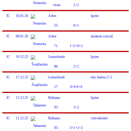
+kolo
2+2
IC
10.01.26
Arber
šprint
55.
0+1
IC
08.01.26
Arber
skrátené vytrval.
71.
1+2+0+2
IC
19.12.25
Lenzerheide
šprint
86.
2+2
IC
17.12.25
Lenzerheide
mix štafeta 2+2
17.
0+0 0+0
IC
13.12.25
Ridnaun
šprint
93.
3+2
IC
11.12.25
Ridnaun
vytrvalostné
93.
3+1+2+2