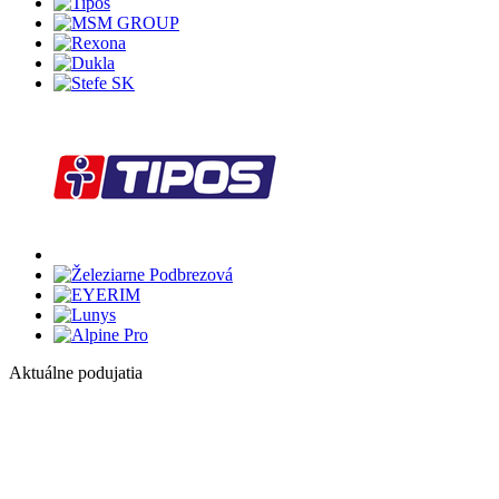
Aktuálne podujatia
1