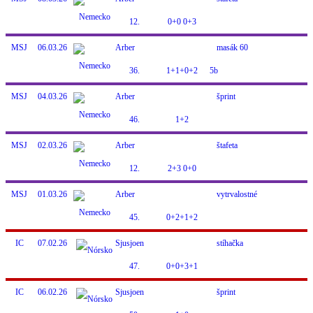
12.
0+0 0+3
MSJ
06.03.26
Arber
masák 60
36.
1+1+0+2
5b
MSJ
04.03.26
Arber
šprint
46.
1+2
MSJ
02.03.26
Arber
štafeta
12.
2+3 0+0
MSJ
01.03.26
Arber
vytrvalostné
45.
0+2+1+2
IC
07.02.26
Sjusjoen
stíhačka
47.
0+0+3+1
IC
06.02.26
Sjusjoen
šprint