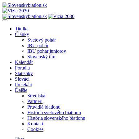
Titulka
Články
Svetový pohár
IBU pohár
IBU pohár juniorov
Slovenský tím
Kalendár
Poradia
Štatistiky
Slováci
Pretekári
Ďalšie
Strediská
Partneri
Pravidlá biatlonu
História svetového biatlonu
História slovenského biatlonu
Kontakt
Cookies