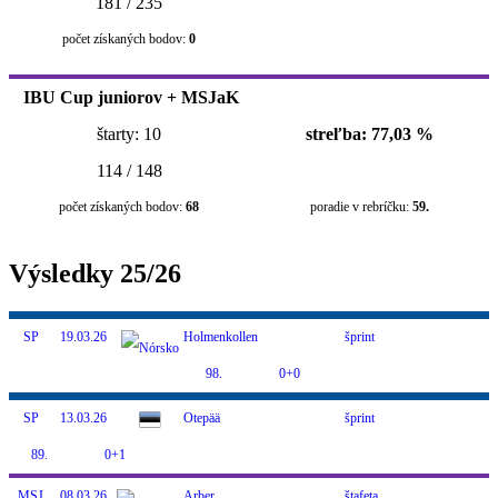
181 / 235
počet získaných bodov:
0
IBU Cup juniorov + MSJaK
štarty: 10
streľba: 77,03 %
114 / 148
počet získaných bodov:
68
poradie v rebríčku:
59.
Výsledky 25/26
SP
19.03.26
Holmenkollen
šprint
98.
0+0
SP
13.03.26
Otepää
šprint
89.
0+1
MSJ
08.03.26
Arber
štafeta