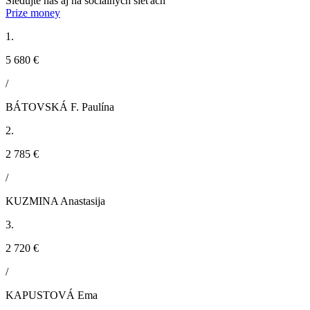
Sledujte nás aj na sociálnych sieťach
Prize money
1.
5 680 €
/
BÁTOVSKÁ F. Paulína
2.
2 785 €
/
KUZMINA Anastasija
3.
2 720 €
/
KAPUSTOVÁ Ema