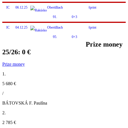
IC
06.12.25
Obertilliach
šprint
91.
0+3
IC
04.12.25
Obertilliach
šprint
95.
0+3
Prize money
25/26:
0 €
Prize money
1.
5 680 €
/
BÁTOVSKÁ F. Paulína
2.
2 785 €