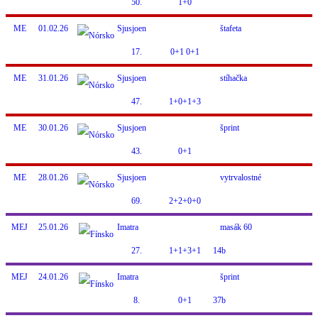
50.
1+0
ME
01.02.26
Sjusjoen
štafeta
17.
0+1 0+1
ME
31.01.26
Sjusjoen
stíhačka
47.
1+0+1+3
ME
30.01.26
Sjusjoen
šprint
43.
0+1
ME
28.01.26
Sjusjoen
vytrvalostné
69.
2+2+0+0
MEJ
25.01.26
Imatra
masák 60
27.
1+1+3+1
14b
MEJ
24.01.26
Imatra
šprint
8.
0+1
37b