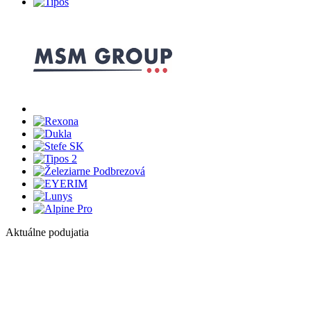
Aktuálne podujatia
1