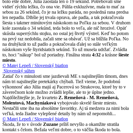
bolo ešte dobré, Júlia zaostala len o 19 sekúnd. Potrebovali sme
vidieť rýchlu ležku, čo ona vie. Pálila exkluzívne, mala to mať za
sebou za 26 sekúnd, čo je na ležku paráda, no posledná rana predsa
len nepadla. Dlhšie jej trvala oprava, ale padla, a tak pokračovala
šiesta s takmer minútovým náskokom na Poľku za sebou. V druhom
kole zaostala o 34 sekúnd, teda bolo to veľa, ale nič hrozivé. Opäť
skúsila superrýchlu stojku, no ostal jej štvrtý výstrel. Keď ho potom
na prvý raz nedobila, začali sme sa obávať. Už sa blížila Poľka. No
na druhýkrát to už padlo a pokračovala ďalej so stále veľkým
náskokom vyše štyridsiatich sekúnd. To už musela udržať. Zvládla
to, hoci "nákup" bol už poriadny. Finálna strata
4:32
a krásne
šieste
miesto
.
© Matej Lepeň / Slovenský biatlon
Slovenský súhrn
Zatiaľ čo v minulosti sme jazdievali ME s najsilnejším tímom, dnes
nám tri najsilnejšie pretekárky chýbali. Tiež vieme, že podobnú
výkonnosť ako Júlia majú aj Pacerová so Strakovou, ktoré by to v
záverečnom kole možno zvládli lepšie, ale to je úplne jedno.
Najdôležitejšie je, že kvarteto
Z. Remeňová - M. Remeňová,
Molentová, Machyniaková
vybojovalo skvelé šieste miesto.
Nestačili sme iba na absolútne favoritky. Aj tá medzera za nimi bola
veľká, teda žiadne vylepšené detaily by nám už nepomohli...
© Matej Lepeň / Slovenský biatlon
Škoda, že to v úvode
Zuzane
príliš nevyšlo a okamžite stratila
kontakt s čelom. Bežala veľmi dobre, o to väčšia škoda to bola.