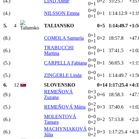
(4.)
LIND Annie
0+2
55:25.7
+35.
0+1
0+0
(4.)
NILSSON Emma
0+1
1:14:12.9
+1:1
0+1
5.
4
TALIANSKO
0+5
1:14:49.7
+1:5
0+1
(8.)
COMOLA Samuela
0+2
18:57.8
+47.
0+1
TRABUCCHI
0+0
(6.)
0+1
37:41.5
+1:0
Martina
0+1
0+0
(5.)
CARPELLA Fabiana
0+1
56:05.3
+1:1
0+1
0+0
(5.)
ZINGERLE Linda
0+1
1:14:49.7
+1:5
0+1
6.
12
SLOVENSKO
0+14
1:17:25.4
+4:3
REMEŇOVÁ
0+3
(9.)
0+6
18:58.3
+47.
Zuzana
0+3
0+2
(5.)
REMEŇOVÁ Mária
0+3
37:40.6
+1:0
0+1
MOLENTOVÁ
0+0
(6.)
0+2
57:13.8
+2:2
Tamara
0+2
MACHYNIAKOVÁ
0+1
(6.)
0+3
1:17:25.4
+4:3
Júlia
0+2