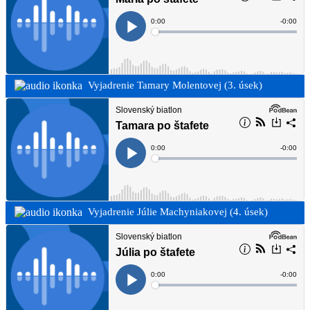
Vyjadrenie Tamary Molentovej (3. úsek)
Vyjadrenie Júlie Machyniakovej (4. úsek)