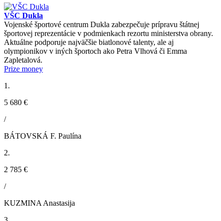
VŠC Dukla
Vojenské športové centrum Dukla zabezpečuje prípravu štátnej
športovej reprezentácie v podmienkach rezortu ministerstva obrany.
Aktuálne podporuje najväčšie biatlonové talenty, ale aj
olympionikov v iných športoch ako Petra Vlhová či Emma
Zapletalová.
Prize money
1.
5 680 €
/
BÁTOVSKÁ F. Paulína
2.
2 785 €
/
KUZMINA Anastasija
3.