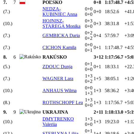
7.
7
POĽSKO
0+8
1:17:48.7
+4:5
NEDZA-
0+0
(7.)
0+0
18:52.6
+41.
KUBINIEC Anna
0+0
HOJNISZ-
0+3
(10.)
0+3
38:31.8
+1:5
STAREGA Monika
0+0
0+2
(7.)
GEMBICKA Daria
0+4
57:59.7
+3:0
0+2
0+0
(7.)
CICHON Kamila
0+1
1:17:48.7
+4:5
0+1
8.
6
RAKÚSKO
3+12
1:17:56.7
+5:0
0+1
(5.)
ZDOUC Dunja
0+1
18:33.1
+22.
0+0
1+3
(7.)
WAGNER Lara
1+5
38:05.1
+1:2
0+2
0+0
(10.)
ANHAUS Wilma
1+3
58:36.2
+3:4
1+3
1+3
(8.)
ROTHSCHOPF Lea
1+3
1:17:56.7
+5:0
0+0
9.
9
UKRAJINA
2+11
1:18:13.0
+5:1
DMYTRENKO
1+3
(10.)
1+3
19:23.0
+1:1
Valeriia
0+0
0+1
(12.)
STEBLYNA Liliia
1+4
39:18.6
+2:4