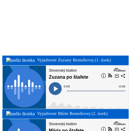
Vyjadrenie Zuzany Remeňovej (1. úsek)
Vyjadrenie Márie Remeňovej (2. úsek)