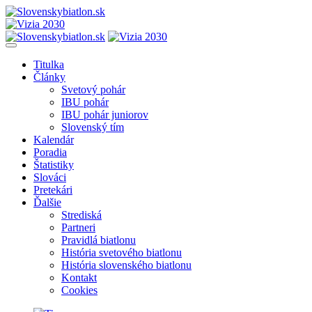
Titulka
Články
Svetový pohár
IBU pohár
IBU pohár juniorov
Slovenský tím
Kalendár
Poradia
Štatistiky
Slováci
Pretekári
Ďalšie
Strediská
Partneri
Pravidlá biatlonu
História svetového biatlonu
História slovenského biatlonu
Kontakt
Cookies