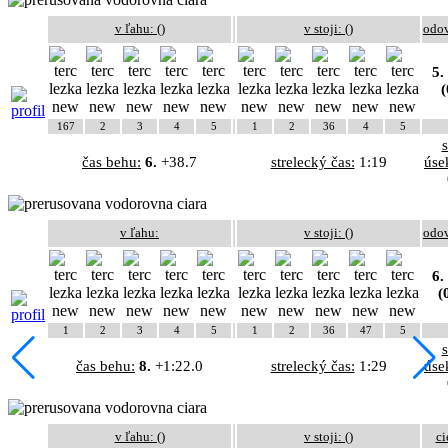
v ľahu: (
)
v stoji: (
)
odo
5.
(
167
2
3
4
5
1
2
36
4
5
čas behu:
6.
+38.7
strelecký čas:
1:19
úse
v ľahu:
v stoji: (
)
odo
6.
(
1
2
3
4
5
1
2
36
47
5
čas behu:
8.
+1:22.0
strelecký čas:
1:29
úse
v ľahu: (
)
v stoji: (
)
ci