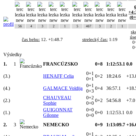
6
+4:
(0+
56
4
3
2
1
5
467
3
2
1
sk
úse
čas behu:
12. +1:48.7
strelecký čas:
1:19
0
0
Výsledky
1.
1
FRANCÚZSKO
0+8
1:12:53.1
0.0
0+1
(3.)
HENAFF Celia
0+2
18:24.6
+13.
0+1
0+1
(4.)
GALMACE Voldija
0+4
36:57.1
+18.
0+3
CHAUVEAU
0+2
(2.)
0+2
54:56.8
+7.0
Sophie
0+0
GUIGONNAT
0+0
(1.)
0+0
1:12:53.1
0.0
Gilonne
0+0
2.
3
NEMECKO
0+9
1:13:09.7
+16.
0+1