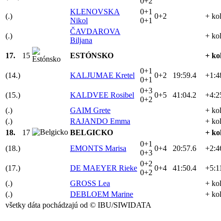
0+2
KLENOVSKA
0+1
(.)
0+2
+ ko
Nikol
0+1
ČAVDAROVA
(.)
+ ko
Biljana
17.
15
ESTÓNSKO
+ ko
0+1
(14.)
KALJUMAE Kretel
0+2
19:59.4
+1:4
0+1
0+3
(15.)
KALDVEE Rosibel
0+5
41:04.2
+4:2
0+2
(.)
GAIM Grete
+ ko
(.)
RAJANDO Emma
+ ko
18.
17
BELGICKO
+ ko
0+1
(18.)
EMONTS Marisa
0+4
20:57.6
+2:4
0+3
0+2
(17.)
DE MAEYER Rieke
0+4
41:50.4
+5:1
0+2
(.)
GROSS Lea
+ ko
(.)
DEBLOEM Marine
+ ko
všetky dáta pochádzajú od © IBU/SIWIDATA