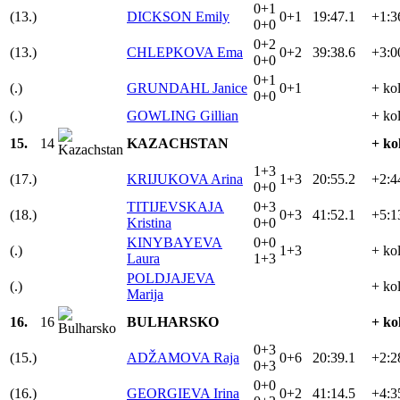
0+1
(13.)
DICKSON Emily
0+1
19:47.1
+1:3
0+0
0+2
(13.)
CHLEPKOVA Ema
0+2
39:38.6
+3:0
0+0
0+1
(.)
GRUNDAHL Janice
0+1
+ ko
0+0
(.)
GOWLING Gillian
+ ko
15.
14
KAZACHSTAN
+ ko
1+3
(17.)
KRIJUKOVA Arina
1+3
20:55.2
+2:4
0+0
TITIJEVSKAJA
0+3
(18.)
0+3
41:52.1
+5:1
Kristina
0+0
KINYBAYEVA
0+0
(.)
1+3
+ ko
Laura
1+3
POLDJAJEVA
(.)
+ ko
Marija
16.
16
BULHARSKO
+ ko
0+3
(15.)
ADŽAMOVA Raja
0+6
20:39.1
+2:2
0+3
0+0
(16.)
GEORGIEVA Irina
0+2
41:14.5
+4:3