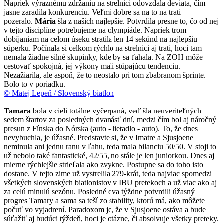
Napriek výraznému zdržaniu na strelnici odovzdala deviata, čím
jasne zaradila konkurenciu. Veľmi dobre sa na to na trati
pozeralo.
Mária
šla z našich najlepšie. Potvrdila presne to, čo od nej
v tejto disciplíne potrebujeme na olympiáde. Napriek trom
dobíjaniam na celom úseku stratila len 14 sekúnd na najlepšiu
súperku. Počínala si celkom rýchlo na strelnici aj trati, hoci tam
nemala žiadne silné skupinky, kde by sa ťahala. Na ZOH môže
cestovať spokojná, jej výkony mali stúpajúcu tendenciu.
Nezažiarila, ale aspoň, že to neostalo pri tom zbabranom šprinte.
Bolo to v poriadku.
© Matej Lepeň / Slovenský biatlon
Tamara
bola v cieli totálne vyčerpaná, veď šla neuveriteľných
sedem štartov za posledných dvanásť dní, medzi čím bol aj náročný
presun z Fínska do Nórska (auto - lietadlo - auto). To, že dnes
nevybuchla, je úžasné. Predstavte si, že v Imatre a Sjusjoene
neminula ani jednu ranu v ľahu, teda mala bilanciu 50/50. V stoji to
už nebolo také fantastické, 42/55, no stále je len juniorkou. Dnes aj
mierne rýchlejšie strieľala ako zvykne. Postupne sa do toho isto
dostane. V tejto zime už vystrelila 279-krát, teda najviac spomedzi
všetkých slovenských biatlonistov v IBU pretekoch a už viac ako aj
za celú minulú sezónu. Posledné dva týždne potvrdili úžasný
progres Tamary a sama sa teší zo stability, ktorú má, ako môžete
počuť vo vyjadrení. Paradoxom je, že v Sjusjoene ostáva a bude
súťažiť aj budúci týždeň, hoci je otázne, či absolvuje všetky preteky.