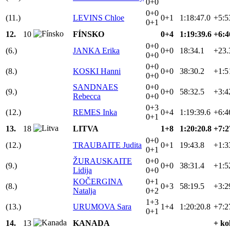
0+0
0+0
(11.)
LEVINS Chloe
0+1
1:18:47.0
+5:5
0+1
12.
10
FÍNSKO
0+4
1:19:39.6
+6:4
0+0
(6.)
JANKA Erika
0+0
18:34.1
+23.
0+0
0+0
(8.)
KOSKI Hanni
0+0
38:30.2
+1:5
0+0
SANDNAES
0+0
(9.)
0+0
58:32.5
+3:4
Rebecca
0+0
0+3
(12.)
REMES Inka
0+4
1:19:39.6
+6:4
0+1
13.
18
LITVA
1+8
1:20:20.8
+7:2
0+0
(12.)
TRAUBAITE Judita
0+1
19:43.8
+1:3
0+1
ŽURAUSKAITE
0+0
(9.)
0+0
38:31.4
+1:5
Lidija
0+0
KOČERGINA
0+1
(8.)
0+3
58:19.5
+3:2
Natalja
0+2
1+3
(13.)
URUMOVA Sara
1+4
1:20:20.8
+7:2
0+1
14.
13
KANADA
+ ko