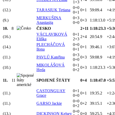
1+3
0+0
(12.)
TARASIUK Tetiana
0+1
59:09.4
+4:1
0+1
MERKUŠINA
0+3
(9.)
0+3
1:18:13.0
+5:1
Anastasija
0+0
10.
8
ČESKO
2+11
1:18:23.3
+5:3
VÁCLAVIKOVÁ
0+1
(16.)
2+4
20:54.9
+2:4
Eliška
2+3
PLECHÁČOVÁ
0+0
(14.)
0+1
39:46.1
+3:0
Ilona
0+1
0+3
(11.)
PAVLŮ Kateřina
0+3
59:08.9
+4:1
0+0
MIKOLÁŠOVÁ
0+1
(10.)
0+3
1:18:23.3
+5:3
Heda
0+2
11.
11
SPOJENÉ ŠTÁTY
0+4
1:18:47.0
+5:5
CASTONGUAY
0+1
(11.)
0+1
19:35.2
+1:2
Grace
0+0
0+0
(11.)
GARSO Jackie
0+2
39:15.1
+2:3
0+2
0+0
(13.)
DICKINSON Kelsey
0+0
59:25.5
+4:3