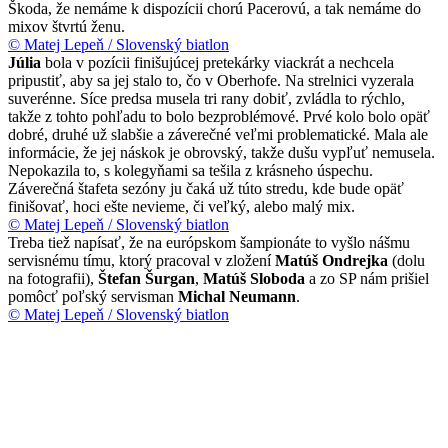
Škoda, že nemáme k dispozícii chorú Pacerovú, a tak nemáme do
mixov štvrtú ženu.
© Matej Lepeň / Slovenský biatlon
Júlia
bola v pozícii finišujúcej pretekárky viackrát a nechcela
pripustiť, aby sa jej stalo to, čo v Oberhofe. Na strelnici vyzerala
suverénne. Síce predsa musela tri rany dobiť, zvládla to rýchlo,
takže z tohto pohľadu to bolo bezproblémové. Prvé kolo bolo opäť
dobré, druhé už slabšie a záverečné veľmi problematické. Mala ale
informácie, že jej náskok je obrovský, takže dušu vypľuť nemusela.
Nepokazila to, s kolegyňami sa tešila z krásneho úspechu.
Záverečná štafeta sezóny ju čaká už túto stredu, kde bude opäť
finišovať, hoci ešte nevieme, či veľký, alebo malý mix.
© Matej Lepeň / Slovenský biatlon
Treba tiež napísať, že na európskom šampionáte to vyšlo nášmu
servisnému tímu, ktorý pracoval v zložení
Matúš Ondrejka
(dolu
na fotografii),
Štefan Šurgan
,
Matúš Sloboda
a zo SP nám prišiel
pomôcť poľský servisman
Michal Neumann
.
© Matej Lepeň / Slovenský biatlon