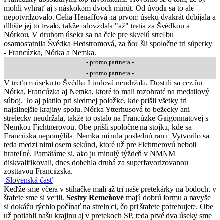
mohli vyhrať aj s náskokom dvoch minút. Od úvodu sa to ale
nepotvrdzovalo. Celia Henaffová na prvom úseku dvakrát dobíjala a
dlhšie jej to trvalo, takže odovzdala "až" tretia za Švédkou a
Nórkou. V druhom úseku sa na čele pre skvelú streľbu
osamostatnila Švédka Hedstromová, za ňou šli spoločne tri súperky
- Francúzka, Nórka a Nemka.
- promo partnera -
- promo partnera -
V treťom úseku to Švédka Lindová neudržala. Dostali sa cez ňu
Nórka, Francúzka aj Nemka, ktoré to mali rozohraté na medailový
súboj. To aj platilo pri siedmej položke, kde prišli všetky tri
najsilnejšie krajiny spolu. Nórka Ytterhusová to bežecky ani
strelecky neudržala, takže to ostalo na Francúzke Guigonnatovej s
Nemkou Fichtnerovou. Obe prišli spoločne na stojku, kde sa
Francúzka nepomýlila, Nemka minula poslednú ranu. Vytvorilo sa
teda medzi nimi osem sekúnd, ktoré už pre Fichtnerovú neboli
hrateľné. Pamätáme si, ako ju minulý týždeň v NMNM
diskvalifikovali, dnes dobehla druhá za superfavorizovanou
zosttavou Francúzska.
Slovenská časť
Keďže sme včera v stíhačke mali až tri naše pretekárky na bodoch, v
štafete sme si verili.
Sestry Remeňové
majú dobrú formu a navyše
si dokážu rýchlo počínať na strelnici, čo pri štafete potrebujete. Obe
už potiahli našu krajinu aj v pretekoch SP, teda prvé dva úseky sme