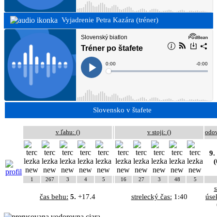
Vyjadrenie Petra Kazára (tréner)
Slovensko v štafete
v ľahu: (
)
v stoji: (
)
odo
9.
(
1
267
3
4
5
16
27
3
48
5
čas behu:
5.
+17.4
strelecký čas:
1:40
úse