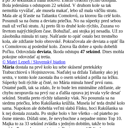
a po 50 sekundách mala hotovo. Ešteže celkom rýchlo dobíjala.
Bola jedenásta s odstupom 22 sekúnd. V druhom kole sa tak
nemohla vyvážať, ale musela makať, lebo už mala väčšiu stratu.
Mala ale aj šťastie na Talianku Comolovú, za ktorou šla celé kolo.
Posunuli sa na ôsmu a deviatu priečku. No na súperky pred sebou
mali už veľkú stratu. Aj preto šli to druhé kolo rýchlo, Zuzana vo
štvrtom najrýchlejšom čase. Bohužiaľ, ani stojka jej nesadla. Už zo
zásobníka minula tri rany. Našťastie to opäť ostalo bez trestného
kola, ale zdržanie bolo obrovské. Pokračovala ale deviata a opäť šla
s Comolovou aj posledné kolo. Znova šla dobre a spolu dobehli
Poľku. Odovzdala
deviata
, škoda odstupu
47 sekúnd
. Dnes mohla
pokojne odovzdať aj tretia.
© Matej Lepeň / Slovenský biatlon
Mária
dostala na prvé kolo ku sebe skúsené pretekárky
Trabucchiovú s Hojniszovou. Naďalej sa držala Talianky ako jej
sestra, v tomto kole zaostala iba o osem sekúnd a prišla na ležku.
Súperky boli rýchle aj čisté, no Mária minula hneď prvú ranu.
Ostatné padli, tak sa zdalo, že to bude len minimálne zdržanie, ale
chybu neopravila na prvý raz a ďalšia oprava jej trvala vyše desať
sekúnd. Stratila preto rýchly taliansky vlak. No posunula sa na
siedmu priečku, lebo Rakúšanka krúžila. Musela ísť teda druhé kolo
sama. Napokon ale dobehla veľmi slabú Fínku, hoci Rakúšanka sa
k nej dostala zozadu. Po stojke bolo v hre všetko - od piateho po
ôsme miesto. Dúfali sme, že nevybuchne a nepadne mimo Top 10.
Majka to za 33 sekúnd zvládla s jedným dobitím, takže to bola