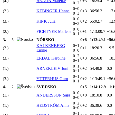
(4.)
BRAUN Mareike
0+3
18:25.4
+14.
0+2
0+0
(2.)
KEBINGER Hanna
0+3
36:56.2
+17.
0+3
0+0
(3.)
KINK Julia
0+2
55:02.7
+12.
0+2
0+0
(2.)
FICHTNER Marlene
0+1
1:13:09.7
+16.
0+1
3.
5
NÓRSKO
0+8
1:13:49.1
+56.
KALKENBERG
0+1
(2.)
0+1
18:20.3
+9.5
Emilie
0+0
0+2
(3.)
ERDAL Karoline
0+3
36:56.8
+18.
0+1
0+1
(1.)
ARNEKLEIV Juni
0+2
54:49.8
0.0
0+1
0+1
(3.)
YTTERHUS Guro
0+2
1:13:49.1
+56.
0+1
4.
2
ŠVÉDSKO
0+5
1:14:12.9
+1:1
0+0
(1.)
ANDERSSON Sara
0+0
18:10.8
0.0
0+0
0+2
(1.)
HEDSTRÖM Anna
0+2
36:38.6
0.0
0+0
0+1