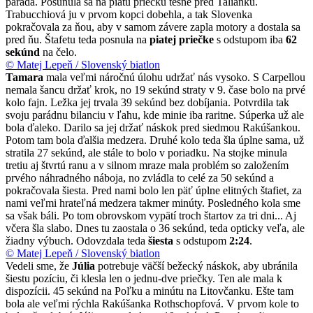
paráda. Posunula sa na piatu priečku tesne pred Talianku.
Trabucchiová ju v prvom kopci dobehla, a tak Slovenka
pokračovala za ňou, aby v samom závere zapla motory a dostala sa
pred ňu. Štafetu teda posnula na
piatej priečke
s odstupom iba
62
sekúnd
na čelo.
© Matej Lepeň / Slovenský biatlon
Tamara
mala veľmi náročnú úlohu udržať nás vysoko. S Carpellou
nemala šancu držať krok, no 19 sekúnd straty v 9. čase bolo na prvé
kolo fajn. Ležka jej trvala 39 sekúnd bez dobíjania. Potvrdila tak
svoju parádnu bilanciu v ľahu, kde minie iba raritne. Súperka už ale
bola ďaleko. Darilo sa jej držať náskok pred siedmou Rakúšankou.
Potom tam bola ďalšia medzera. Druhé kolo teda šla úplne sama, už
stratila 27 sekúnd, ale stále to bolo v poriadku. Na stojke minula
tretiu aj štvrtú ranu a v silnom mraze mala problém so založením
prvého náhradného náboja, no zvládla to celé za 50 sekúnd a
pokračovala šiesta. Pred nami bolo len päť úplne elitných štafiet, za
nami veľmi hrateľná medzera takmer minúty. Posledného kola sme
sa však báli. Po tom obrovskom vypätí troch štartov za tri dni... Aj
včera šla slabo. Dnes tu zaostala o 36 sekúnd, teda opticky veľa, ale
žiadny výbuch. Odovzdala teda
šiesta
s odstupom
2:24
.
© Matej Lepeň / Slovenský biatlon
Vedeli sme, že
Júlia
potrebuje väčší bežecký náskok, aby ubránila
šiestu pozíciu, či klesla len o jednu-dve priečky. Ten ale mala k
dispozícii. 45 sekúnd na Poľku a minútu na Litovčanku. Ešte tam
bola ale veľmi rýchla Rakúšanka Rothschopfová. V prvom kole to