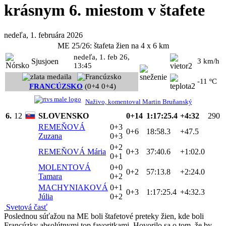
krásnym 6. miestom v štafete
nedeľa, 1. februára 2026
ME 25/26: štafeta žien na 4 x 6 km
nedeľa, 1. feb 26,
Sjusjoen
3 km/h
13:45
-11 ºC
FRANCÚZSKO
(0+4 0+4)
Naživo, komentoval Martin Bruňanský
6.
12
SLOVENSKO
0+14
1:17:25.4
+4:32
290
REMEŇOVÁ
0+3
0+6
18:58.3
+47.5
Zuzana
0+3
0+2
REMEŇOVÁ Mária
0+3
37:40.6
+1:02.0
0+1
MOLENTOVÁ
0+0
0+2
57:13.8
+2:24.0
Tamara
0+2
MACHYNIAKOVÁ
0+1
0+3
1:17:25.4
+4:32.3
Júlia
0+2
Svetová časť
Poslednou súťažou na ME boli štafetové preteky žien, kde boli
Francúzky absolútnymi top favoritkami. Hovorilo sa o tom, že by