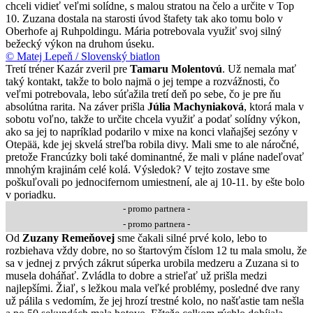
chceli vidieť veľmi solídne, s malou stratou na čelo a určite v Top
10. Zuzana dostala na starosti úvod štafety tak ako tomu bolo v
Oberhofe aj Ruhpoldingu. Mária potrebovala využiť svoj silný
bežecký výkon na druhom úseku.
© Matej Lepeň / Slovenský biatlon
Tretí tréner Kazár zveril pre
Tamaru Molentovú
. Už nemala mať
taký kontakt, takže to bolo najmä o jej tempe a rozvážnosti, čo
veľmi potrebovala, lebo súťažila tretí deň po sebe, čo je pre ňu
absolútna rarita. Na záver prišla
Júlia Machyniaková
, ktorá mala v
sobotu voľno, takže to určite chcela využiť a podať solídny výkon,
ako sa jej to napríklad podarilo v mixe na konci vlaňajšej sezóny v
Otepää, kde jej skvelá streľba robila divy. Mali sme to ale náročné,
pretože Francúzky boli také dominantné, že mali v pláne nadeľovať
mnohým krajinám celé kolá. Výsledok? V tejto zostave sme
poškuľovali po jednocifernom umiestnení, ale aj 10-11. by ešte bolo
v poriadku.
- promo partnera -
- promo partnera -
Od
Zuzany Remeňovej
sme čakali silné prvé kolo, lebo to
rozbiehava vždy dobre, no so štartovým číslom 12 tu mala smolu, že
sa v jednej z prvých zákrut súperka urobila medzeru a Zuzana si to
musela doháňať. Zvládla to dobre a strieľať už prišla medzi
najlepšími. Žiaľ, s ležkou mala veľké problémy, posledné dve rany
už pálila s vedomím, že jej hrozí trestné kolo, no našťastie tam nešla