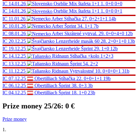
IC
14.01.26
Osrblie
Mix štafeta 1+1
1.
0+0 0+0
IC
14.01.26
Osrblie
Mix štafeta 1+1
1.
0+0 0+1
IC
11.01.26
Arber
Stíhačka
27.
0+2+1+1
14b
IC
10.01.26
Arber
Šprint
34.
1+1
7b
IC
08.01.26
Arber
Skrátené vytrval.
29.
0+0+4+0
12b
IC
20.12.25
Lenzerheide
masák 60
28.
2+0+1+0
13b
IC
19.12.25
Lenzerheide
Šprint
29.
1+0
12b
IC
14.12.25
Ridnaun
Stíhačka
+kolo
1+2+3
IC
13.12.25
Ridnaun
Šprint
54.
2+2
IC
11.12.25
Ridnaun
Vytrvalostné
10.
0+0+0+1
31b
IC
07.12.25
Obertilliach
Stíhačka
22.
0+0+1+1
19b
IC
06.12.25
Obertilliach
Šprint
38.
0+3
3b
IC
04.12.25
Obertilliach
Šprint
18.
1+0
23b
Prize money 25/26:
0 €
Prize money
1.