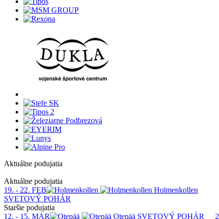
Aktuálne podujatia
1
Aktuálne podujatia
19. - 22. FEB
Holmenkollen
SVETOVÝ POHÁR
Staršie podujatia
12. - 15. MAR
Otepää
SVETOVÝ POHÁR
2