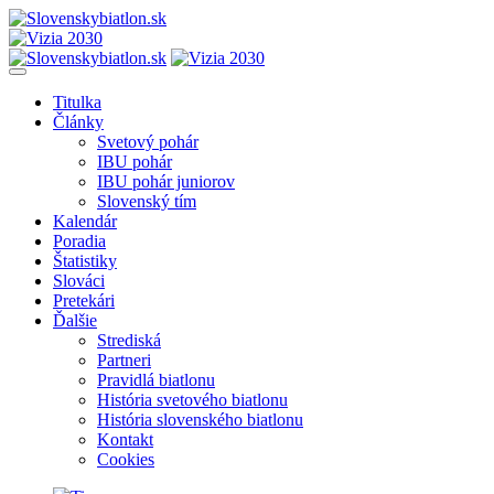
Titulka
Články
Svetový pohár
IBU pohár
IBU pohár juniorov
Slovenský tím
Kalendár
Poradia
Štatistiky
Slováci
Pretekári
Ďalšie
Strediská
Partneri
Pravidlá biatlonu
História svetového biatlonu
História slovenského biatlonu
Kontakt
Cookies