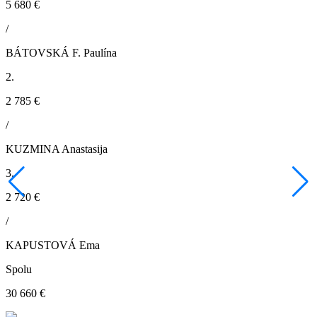
5 680 €
/
BÁTOVSKÁ F. Paulína
2.
2 785 €
/
KUZMINA Anastasija
3.
2 720 €
/
KAPUSTOVÁ Ema
Spolu
30 660 €