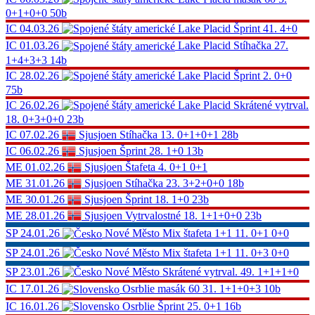
0+1+0+0
50b
IC
04.03.26
Lake Placid
Šprint
41.
4+0
IC
01.03.26
Lake Placid
Stíhačka
27.
1+4+3+3
14b
IC
28.02.26
Lake Placid
Šprint
2.
0+0
75b
IC
26.02.26
Lake Placid
Skrátené vytrval.
18.
0+3+0+0
23b
IC
07.02.26
Sjusjoen
Stíhačka
13.
0+1+0+1
28b
IC
06.02.26
Sjusjoen
Šprint
28.
1+0
13b
ME
01.02.26
Sjusjoen
Štafeta
4.
0+1 0+1
ME
31.01.26
Sjusjoen
Stíhačka
23.
3+2+0+0
18b
ME
30.01.26
Sjusjoen
Šprint
18.
1+0
23b
ME
28.01.26
Sjusjoen
Vytrvalostné
18.
1+1+0+0
23b
SP
24.01.26
Nové Město
Mix štafeta 1+1
11.
0+1 0+0
SP
24.01.26
Nové Město
Mix štafeta 1+1
11.
0+3 0+0
SP
23.01.26
Nové Město
Skrátené vytrval.
49.
1+1+1+0
IC
17.01.26
Osrblie
masák 60
31.
1+1+0+3
10b
IC
16.01.26
Osrblie
Šprint
25.
0+1
16b