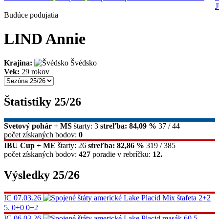
Budúce podujatia
LIND Annie
Krajina:
Švédsko
Vek:
29 rokov
Štatistiky 25/26
Svetový pohár + MS
štarty: 3
streľba: 84,09 %
37 / 44
počet získaných bodov:
0
IBU Cup + ME
štarty: 26
streľba: 82,86 %
319 / 385
počet získaných bodov:
427
poradie v rebríčku:
12.
Výsledky 25/26
IC
07.03.26
Lake Placid
Mix štafeta 2+2
5.
0+0 0+2
IC
06.03.26
Lake Placid
masák 60
5.