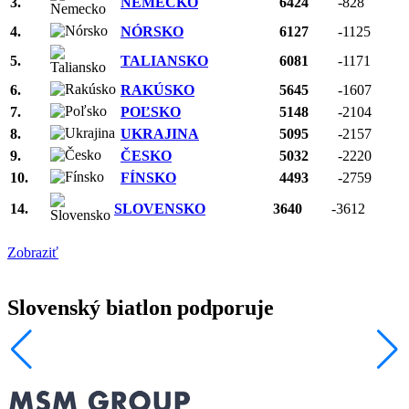
3.
NEMECKO
6424
-828
4.
NÓRSKO
6127
-1125
5.
TALIANSKO
6081
-1171
6.
RAKÚSKO
5645
-1607
7.
POĽSKO
5148
-2104
8.
UKRAJINA
5095
-2157
9.
ČESKO
5032
-2220
10.
FÍNSKO
4493
-2759
14.
SLOVENSKO
3640
-3612
Zobraziť
Slovenský biatlon podporuje