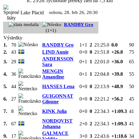
IC 25/26: rýchlostné preteky žien na 7,5 km
Lake Placid
sobota, 28. feb 26, 20:30
RANDBY Gro
(1+1)
Výsledky
1.
70
RANDBY Gro
1+1
2
21:25.0
0.0
90
2.
43
LIND Annie
0+0
0
21:51.8
+26.8
75
ANDERSSON
3.
29
0+1
1
22:01.0
+36.0
65
Sara
MENGIN
4.
36
0+1
1
22:04.8
+39.8
55
Amandine
5.
44
HANSES Lena
0+0
0
22:13.9
+48.9
50
GUIGONNAT
6.
27
0+0
0
22:21.2
+56.2
45
Gilonne
7.
8
KINK Julia
0+0
0
22:34.3
+1:09.3
41
NORDQVIST
7.
67
2+0
2
22:34.3
+1:09.3
41
Johanna
GALMACE
9.
17
3+0
3
22:43.6
+1:18.6
34
Voldija