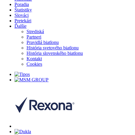
Poradia
Štatistiky
Slováci
Pretekári
Ďalšie
Strediská
Partneri
Pravidlá biatlonu
História svetového biatlonu
História slovenského biatlonu
Kontakt
Cookies