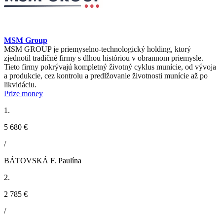
MSM Group
MSM GROUP je priemyselno-technologický holding, ktorý
zjednotil tradičné firmy s dlhou históriou v obrannom priemysle.
Tieto firmy pokrývajú kompletný životný cyklus munície, od vývoja
a produkcie, cez kontrolu a predlžovanie životnosti munície až po
likvidáciu.
Prize money
1.
5 680 €
/
BÁTOVSKÁ F. Paulína
2.
2 785 €
/