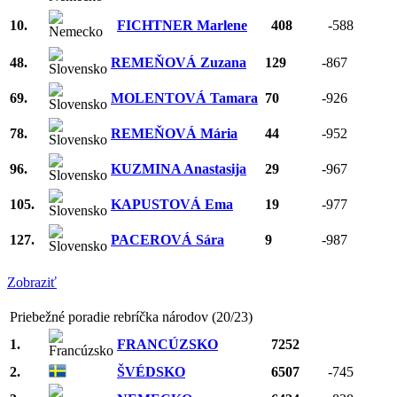
10.
FICHTNER Marlene
408
-588
48.
REMEŇOVÁ Zuzana
129
-867
69.
MOLENTOVÁ Tamara
70
-926
78.
REMEŇOVÁ Mária
44
-952
96.
KUZMINA Anastasija
29
-967
105.
KAPUSTOVÁ Ema
19
-977
127.
PACEROVÁ Sára
9
-987
Zobraziť
Priebežné poradie rebríčka národov (20/23)
1.
FRANCÚZSKO
7252
2.
ŠVÉDSKO
6507
-745