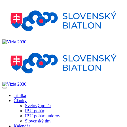
Titulka
Články
Svetový pohár
IBU pohár
IBU pohár juniorov
Slovenský tím
Kalendár