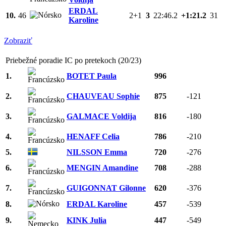
ERDAL
10.
46
2+1
3
22:46.2
+1:21.2
31
Karoline
Zobraziť
Priebežné poradie IC po pretekoch (20/23)
1.
BOTET Paula
996
2.
CHAUVEAU Sophie
875
-121
3.
GALMACE Voldija
816
-180
4.
HENAFF Celia
786
-210
5.
NILSSON Emma
720
-276
6.
MENGIN Amandine
708
-288
7.
GUIGONNAT Gilonne
620
-376
8.
ERDAL Karoline
457
-539
9.
KINK Julia
447
-549