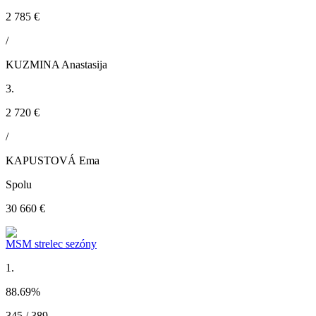
2 785 €
/
KUZMINA Anastasija
3.
2 720 €
/
KAPUSTOVÁ Ema
Spolu
30 660 €
MSM strelec sezóny
1.
88.69
%
345 / 389