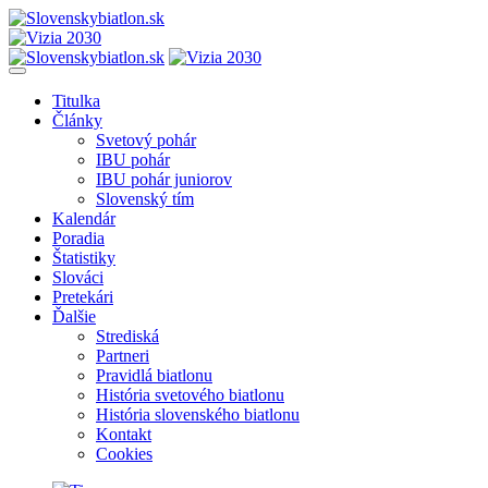
Titulka
Články
Svetový pohár
IBU pohár
IBU pohár juniorov
Slovenský tím
Kalendár
Poradia
Štatistiky
Slováci
Pretekári
Ďalšie
Strediská
Partneri
Pravidlá biatlonu
História svetového biatlonu
História slovenského biatlonu
Kontakt
Cookies