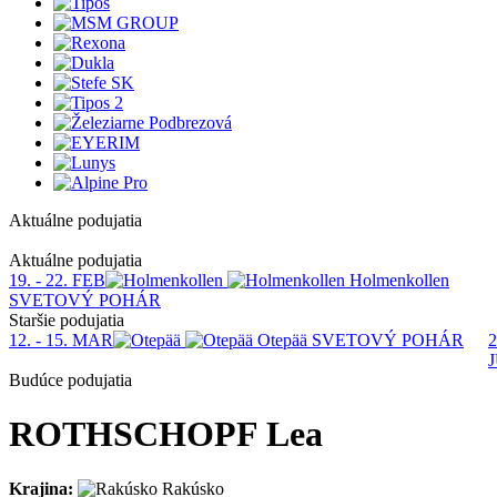
Aktuálne podujatia
1
Aktuálne podujatia
19. - 22. FEB
Holmenkollen
SVETOVÝ POHÁR
Staršie podujatia
12. - 15. MAR
Otepää
SVETOVÝ POHÁR
2
Budúce podujatia
ROTHSCHOPF Lea
Krajina:
Rakúsko