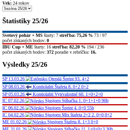
Vek:
24 rokov
Štatistiky 25/26
Svetový pohár + MS
štarty: 7
streľba: 75,26 %
73 / 97
počet získaných bodov:
0
IBU Cup + ME
štarty: 16
streľba: 82,20 %
194 / 236
počet získaných bodov:
372
poradie v rebríčku:
16.
Výsledky 25/26
SP
13.03.26
Otepää
Šprint
93.
4+2
SP
08.03.26
Kontiolahti
Štafeta
8.
0+2 0+2
SP
05.03.26
Kontiolahti
Vytrvalostné
60.
1+0+2+0
IC
07.02.26
Sjusjoen
Stíhačka
1.
0+1+1+0
90b
IC
06.02.26
Sjusjoen
Šprint
4.
0+0
55b
IC
04.02.26
Sjusjoen
Mix štafeta 2+2
2.
0+0 0+2
ME
01.02.26
Sjusjoen
Štafeta
8.
1+3 0+0
ME
31.01.26
Sjusjoen
Stíhačka
11.
1+0+0+3
30b