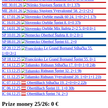
ME
30.01.26
Sjusjoen
Šprint
8.
0+1
37b
ME
28.01.26
Sjusjoen
Vytrvalostné
58.
2+1+2+2
IC
17.01.26
Osrblie
masák 60
24.
1+0+2+1
17b
IC
16.01.26
Osrblie
Šprint
8.
0+0
37b
IC
14.01.26
Osrblie
Mix štafeta 2+2
5.
0+0 0+1
SP
10.01.26
Oberhof
Štafeta
8.
0+2 0+1
SP
08.01.26
Oberhof
Šprint
61.
2+0
SP
20.12.25
Le Grand Bornand
Stíhačka
55.
1+0+3+1
SP
18.12.25
Le Grand Bornand
Šprint
55.
0+1
IC
14.12.25
Ridnaun
Stíhačka
17.
0+0+1+0
24b
IC
13.12.25
Ridnaun
Šprint
32.
2+1
9b
IC
11.12.25
Ridnaun
Vytrvalostné
20.
1+0+1+1
21b
IC
07.12.25
Obertilliach
Stíhačka
19.
2+0+0+2
22b
IC
06.12.25
Obertilliach
Šprint
11.
1+0
30b
IC
04.12.25
Obertilliach
Šprint
74.
2+3
Prize money 25/26:
0 €