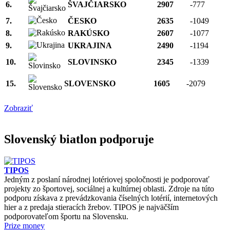
6.
ŠVAJČIARSKO
2907
-777
7.
ČESKO
2635
-1049
8.
RAKÚSKO
2607
-1077
9.
UKRAJINA
2490
-1194
10.
SLOVINSKO
2345
-1339
15.
SLOVENSKO
1605
-2079
Zobraziť
Slovenský biatlon podporuje
TIPOS
Jedným z poslaní národnej lotériovej spoločnosti je podporovať
projekty zo športovej, sociálnej a kultúrnej oblasti. Zdroje na túto
podporu získava z prevádzkovania číselných lotérií, internetových
hier a z predaja stieracích žrebov. TIPOS je najväčším
podporovateľom športu na Slovensku.
Prize money