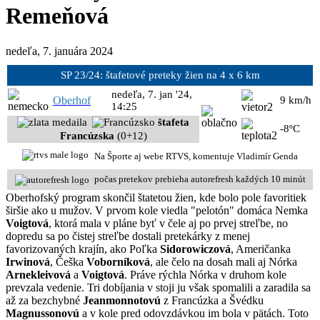
Remeňová
nedeľa, 7. januára 2024
SP 23/24: štafetové preteky žien na 4 x 6 km
nedeľa, 7. jan '24,
Oberhof
9 km/h
14:25
štafeta
-8ºC
Francúzska
(0+12)
Na Športe aj webe RTVS, komentuje Vladimír Genda
počas pretekov prebieha autorefresh každých 10 minút
Oberhofský program skončil štatetou žien, kde bolo pole favoritiek
širšie ako u mužov. V prvom kole viedla "pelotón" domáca Nemka
Voigtová
, ktorá mala v pláne byť v čele aj po prvej streľbe, no
dopredu sa po čistej streľbe dostali pretekárky z menej
favorizovaných krajín, ako Poľka
Sidorowiczová
, Američanka
Irwinová
, Češka
Voborníková
, ale čelo na dosah mali aj Nórka
Arnekleivová
a
Voigtová
. Práve rýchla Nórka v druhom kole
prevzala vedenie. Tri dobíjania v stoji ju však spomalili a zaradila sa
až za bezchybné
Jeanmonnotovú
z Francúzka a Švédku
Magnussonovú
a v kole pred odovzdávkou im bola v pätách. Toto