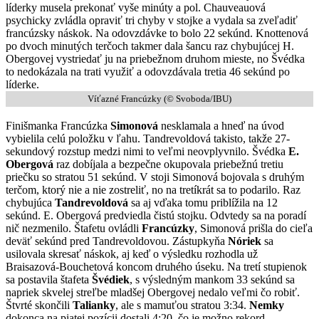
líderky musela prekonať vyše minúty a pol. Chauveauová
psychicky zvládla opraviť tri chyby v stojke a vydala sa zveľadiť
francúzsky náskok. Na odovzdávke to bolo 22 sekúnd. Knottenová
po dvoch minutých terčoch takmer dala šancu raz chybujúcej H.
Obergovej vystriedať ju na priebežnom druhom mieste, no Švédka
to nedokázala na trati využiť a odovzdávala tretia 46 sekúnd po
líderke.
Víťazné Francúzky (© Svoboda/IBU)
Finišmanka Francúzka
Simonová
nesklamala a hneď na úvod
vybielila celú položku v ľahu. Tandrevoldová takisto, takže 27-
sekundový rozstup medzi nimi to veľmi neovplyvnilo. Švédka
E.
Obergová
raz dobíjala a bezpečne okupovala priebežnú tretiu
priečku so stratou 51 sekúnd. V stoji Simonová bojovala s druhým
terčom, ktorý nie a nie zostreliť, no na tretíkrát sa to podarilo. Raz
chybujúca
Tandrevoldová
sa aj vďaka tomu priblížila na 12
sekúnd. E. Obergová predviedla čistú stojku. Odvtedy sa na poradí
nič nezmenilo. Štafetu ovládli
Francúzky
, Simonová prišla do cieľa
deväť sekúnd pred Tandrevoldovou. Zástupkyňa
Nóriek
sa
usilovala skresať náskok, aj keď o výsledku rozhodla už
Braisazová-Bouchetová koncom druhého úseku. Na tretí stupienok
sa postavila štafeta
Švédiek
, s výsledným mankom 33 sekúnd sa
napriek skvelej streľbe mladšej Obergovej nedalo veľmi čo robiť.
Štvrté skončili
Talianky
, ale s mamuťou stratou 3:34.
Nemky
dokonca na piatej pozícii dostali 4:20, čo je možno rekord