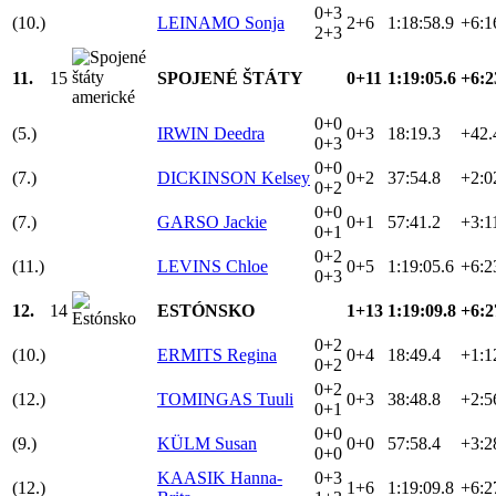
0+3
(10.)
LEINAMO Sonja
2+6
1:18:58.9
+6:1
2+3
11.
15
SPOJENÉ ŠTÁTY
0+11
1:19:05.6
+6:2
0+0
(5.)
IRWIN Deedra
0+3
18:19.3
+42.
0+3
0+0
(7.)
DICKINSON Kelsey
0+2
37:54.8
+2:0
0+2
0+0
(7.)
GARSO Jackie
0+1
57:41.2
+3:1
0+1
0+2
(11.)
LEVINS Chloe
0+5
1:19:05.6
+6:2
0+3
12.
14
ESTÓNSKO
1+13
1:19:09.8
+6:2
0+2
(10.)
ERMITS Regina
0+4
18:49.4
+1:1
0+2
0+2
(12.)
TOMINGAS Tuuli
0+3
38:48.8
+2:5
0+1
0+0
(9.)
KÜLM Susan
0+0
57:58.4
+3:2
0+0
KAASIK Hanna-
0+3
(12.)
1+6
1:19:09.8
+6:2