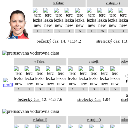
v ľahu:
v stoji: (
)
1
2
3
4
5
1
26
3
4
bežecký čas:
14. +1:34.2
strelecký čas:
1:3
v ľahu:
v stoji:
odo
+3
(
1
2
3
4
5
1
2
3
4
5
bežecký čas:
12. +1:37.6
strelecký čas:
1:04
úse
v ľahu: (
)
v stoji: (
)
odo