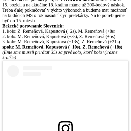
15. pozícii a na aktuálne 18. krajinu máme už 300-bodový náskok.
Treba ďalej pokračovať v týchto výkonoch a budeme mať možnosť
na budúcich MS o rok nasadiť štyri pretekárky. Na to potrebujeme
byť do 15. miesta.
Bežecké porovnanie Sloveniek:
1. kolo: Z. Remeňová, Kapustová (+2s), M. Remeňová (+8s)
2. kolo: M. Remeňová, Kapustová (+3s), Z. Remeňová (+5s)
3. kolo: M. Remeňová, Kapustová (+13s), Z. Remeňová (+21s)
spolu: M. Remeňová, Kapustová (+10s), Z. Remeňová (+18s)
(Eme sme museli prirátať 35s za prvé kolo, ktoré bolo výrazne
kratšie)