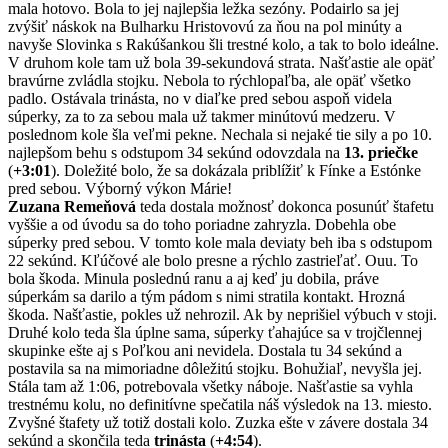
mala hotovo. Bola to jej najlepšia ležka sezóny. Podairlo sa jej
zvýšiť náskok na Bulharku Hristovovú za ňou na pol minúty a
navyše Slovinka s Rakúšankou šli trestné kolo, a tak to bolo ideálne.
V druhom kole tam už bola 39-sekundová strata. Našťastie ale opäť
bravúrne zvládla stojku. Nebola to rýchlopaľba, ale opäť všetko
padlo. Ostávala trinásta, no v diaľke pred sebou aspoň videla
súperky, za to za sebou mala už takmer minútovú medzeru. V
poslednom kole šla veľmi pekne. Nechala si nejaké tie sily a po 10.
najlepšom behu s odstupom 34 sekúnd odovzdala na
13. priečke
(
+3:01
). Doležité bolo, že sa dokázala priblížiť k Fínke a Estónke
pred sebou. Výborný výkon Márie!
Zuzana Remeňová
teda dostala možnosť dokonca posunúť štafetu
vyššie a od úvodu sa do toho poriadne zahryzla. Dobehla obe
súperky pred sebou. V tomto kole mala deviaty beh iba s odstupom
22 sekúnd. Kľúčové ale bolo presne a rýchlo zastrieľať. Ouu. To
bola škoda. Minula poslednú ranu a aj keď ju dobila, práve
súperkám sa darilo a tým pádom s nimi stratila kontakt. Hrozná
škoda. Našťastie, pokles už nehrozil. Ak by neprišiel výbuch v stoji.
Druhé kolo teda šla úplne sama, súperky ťahajúce sa v trojčlennej
skupinke ešte aj s Poľkou ani nevidela. Dostala tu 34 sekúnd a
postavila sa na mimoriadne dôležitú stojku. Bohužiaľ, nevyšla jej.
Stála tam až 1:06, potrebovala všetky náboje. Našťastie sa vyhla
trestnému kolu, no definitívne spečatila náš výsledok na 13. miesto.
Zvyšné štafety už totiž dostali kolo. Zuzka ešte v závere dostala 34
sekúnd a skončila teda
trinásta
(
+4:54
).