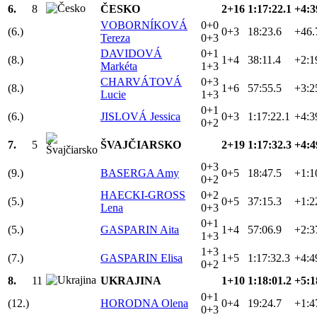
6.
8
ČESKO
2+16
1:17:22.1
+4:3
VOBORNÍKOVÁ
0+0
(6.)
0+3
18:23.6
+46.
Tereza
0+3
DAVIDOVÁ
0+1
(8.)
1+4
38:11.4
+2:1
Markéta
1+3
CHARVÁTOVÁ
0+3
(8.)
1+6
57:55.5
+3:2
Lucie
1+3
0+1
(6.)
JISLOVÁ Jessica
0+3
1:17:22.1
+4:3
0+2
7.
5
ŠVAJČIARSKO
2+19
1:17:32.3
+4:4
0+3
(9.)
BASERGA Amy
0+5
18:47.5
+1:1
0+2
HAECKI-GROSS
0+2
(5.)
0+5
37:15.3
+1:2
Lena
0+3
0+1
(5.)
GASPARIN Aita
1+4
57:06.9
+2:3
1+3
1+3
(7.)
GASPARIN Elisa
1+5
1:17:32.3
+4:4
0+2
8.
11
UKRAJINA
1+10
1:18:01.2
+5:1
0+1
(12.)
HORODNA Olena
0+4
19:24.7
+1:4
0+3