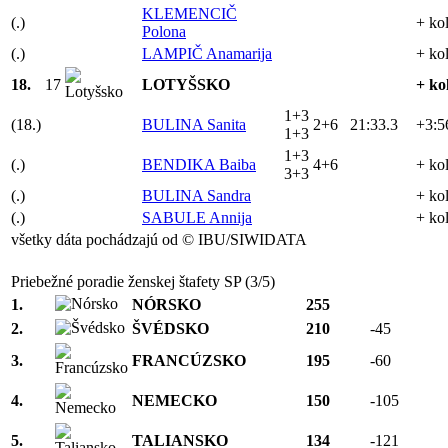
KLEMENCIČ
(.)
+ ko
Polona
(.)
LAMPIČ Anamarija
+ ko
18.
17
LOTYŠSKO
+ ko
1+3
(18.)
BULINA Sanita
2+6
21:33.3
+3:5
1+3
1+3
(.)
BENDIKA Baiba
4+6
+ ko
3+3
(.)
BULINA Sandra
+ ko
(.)
SABULE Annija
+ ko
všetky dáta pochádzajú od © IBU/SIWIDATA
Priebežné poradie ženskej štafety SP (3/5)
1.
NÓRSKO
255
2.
ŠVÉDSKO
210
-45
3.
FRANCÚZSKO
195
-60
4.
NEMECKO
150
-105
5.
TALIANSKO
134
-121