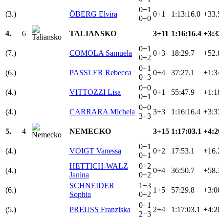
0+1
(3.)
ÖBERG Elvira
0+1
1:13:16.0
+33.
0+0
4.
6
TALIANSKO
3+11
1:16:16.4
+3:3
0+1
(7.)
COMOLA Samuela
0+3
18:29.7
+52.
0+2
0+1
(6.)
PASSLER Rebecca
0+4
37:27.1
+1:3
0+3
0+0
(4.)
VITTOZZI Lisa
0+1
55:47.9
+1:1
0+1
0+0
(4.)
CARRARA Michela
3+3
1:16:16.4
+3:3
3+3
5.
4
NEMECKO
3+15
1:17:03.1
+4:2
0+1
(4.)
VOIGT Vanessa
0+2
17:53.1
+16.
0+1
HETTICH-WALZ
0+2
(4.)
0+4
36:50.7
+58.
Janina
0+2
SCHNEIDER
1+3
(6.)
1+5
57:29.8
+3:0
Sophia
0+2
0+1
(5.)
PREUSS Franziska
2+4
1:17:03.1
+4:2
2+3