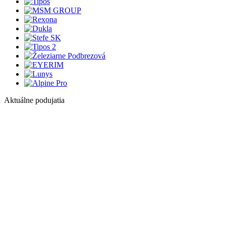
Aktuálne podujatia
1