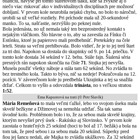
bilanciu, navyše pri tomto štafetovom tlaku, kde sa zvykne aj o
niečo viac riskovať ako v individuálnych disciplínach pre možnosť
dobíjaní. V prvom kole neurobila nejakú chybu, no bolo to náročné,
urobili sa už veľké rozdiely. Pri príchode mala už 20-sekundové
manko. To sa, našťastie, nezvýšilo po peknej nule.
Bola jedenásta, no už nemala taký ten bezprostredný kontakt s
nejakým vláčikom. Šlo hlavne o to, aby sa zavesila za Fínku či
Estónku, ktoré ju papierovo mali predbehnúť. Pretekárky na čele
leteli. Strata sa veľmi prehlbovala. Bolo vidieť, že je to jej tretí štart
za tri dni. Napokon sa dostala do skupinky od 9. po 14. priečku. V
tomto kole dostala 34 sekúnd v 12. behu. Stále fajn. Šialená séria
presných rán napokon skončila na čísle
71
. Stojka jej nevyšla.
Musela použiť všetky náboje a stála tam 62 sekúnd. No zvládla to
bez trestného kola. Takto to býva, nič sa nedeje! Pokračovala na 12.
pozícii. V záverečnom kole ju predbehla Ukrajinka a tej sa snažila
držať. Celkom to vyšlo a odovzdala
trinásta
, no s veľkou stratou
1:52
.
Ema Kapustová na trati (© Petr Slavík)
Mária Remeňová
to mala veľmi ťažké, lebo vo svojom úseku mala
skvelé bežkyne a Džimovej sa nemohla udržať. Šla tak sama
úvodné kolo. Problémom bolo i to, že za sebou mala skvelé krajiny,
ktorým nevyšiel prvý úsek - Rakúsko aj Slovinsko. V prvom kole
zaostala o hrateľných 25 sekúnd (hoci to bol až 17. bežák) a bola na
tom tak, že pred sebou i za sebou mala 20 sekúnd. Súperky pred
ňou jej šancu nedali, ale Majka to zvládla ukážkovo. Za 32 sekúnd