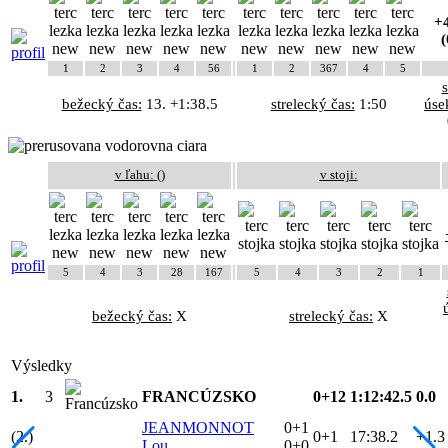
+4
(
1
2
3
4
56
1
2
367
4
5
bežecký čas:
13. +1:38.5
strelecký čas:
1:50
úse
v ľahu: (
)
v stoji:
5
4
3
28
167
5
4
3
2
1
bežecký čas:
X
strelecký čas:
X
Výsledky
1.
3
FRANCÚZSKO
0+12
1:12:42.5
0.0
JEANMONNOT
0+1
(2.)
0+1
17:38.2
+1.3
Lou
0+0