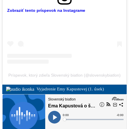
Zobraziť tento príspevok na Instagrame
Príspevok, ktorý zdieľa Slovenský biatlon (@slovenskybiatlon)
Vyjadrenie Emy Kapustovej (1. úsek)