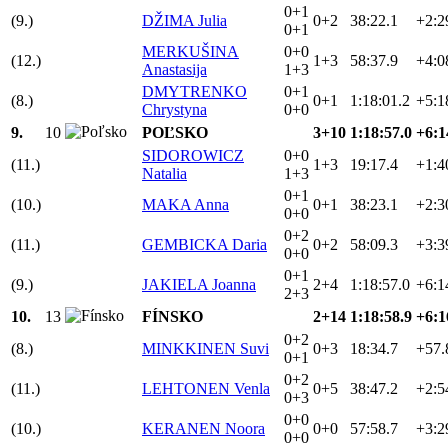
0+1
(9.)
DŽIMA Julia
0+2
38:22.1
+2:2
0+1
MERKUŠINA
0+0
(12.)
1+3
58:37.9
+4:0
Anastasija
1+3
DMYTRENKO
0+1
(8.)
0+1
1:18:01.2
+5:1
Chrystyna
0+0
9.
10
POĽSKO
3+10
1:18:57.0
+6:1
SIDOROWICZ
0+0
(11.)
1+3
19:17.4
+1:4
Natalia
1+3
0+1
(10.)
MAKA Anna
0+1
38:23.1
+2:3
0+0
0+2
(11.)
GEMBICKA Daria
0+2
58:09.3
+3:3
0+0
0+1
(9.)
JAKIELA Joanna
2+4
1:18:57.0
+6:1
2+3
10.
13
FÍNSKO
2+14
1:18:58.9
+6:1
0+2
(8.)
MINKKINEN Suvi
0+3
18:34.7
+57.
0+1
0+2
(11.)
LEHTONEN Venla
0+5
38:47.2
+2:5
0+3
0+0
(10.)
KERANEN Noora
0+0
57:58.7
+3:2
0+0