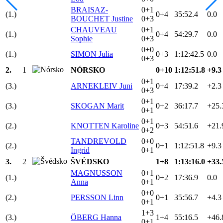
BRAISAZ-
0+1
(1.)
0+4
35:52.4
0.0
BOUCHET Justine
0+3
CHAUVEAU
0+1
(1.)
0+4
54:29.7
0.0
Sophie
0+3
0+0
(1.)
SIMON Julia
0+3
1:12:42.5
0.0
0+3
2.
1
NÓRSKO
0+10
1:12:51.8
+9.3
0+1
(3.)
ARNEKLEIV Juni
0+4
17:39.2
+2.3
0+3
0+1
(3.)
SKOGAN Marit
0+2
36:17.7
+25.
0+1
0+1
(2.)
KNOTTEN Karoline
0+3
54:51.6
+21.
0+2
TANDREVOLD
0+0
(2.)
0+1
1:12:51.8
+9.3
Ingrid
0+1
3.
2
ŠVÉDSKO
1+8
1:13:16.0
+33.
MAGNUSSON
0+1
(1.)
0+2
17:36.9
0.0
Anna
0+1
0+0
(2.)
PERSSON Linn
0+1
35:56.7
+4.3
0+1
1+3
(3.)
ÖBERG Hanna
1+4
55:16.5
+46.
0+1