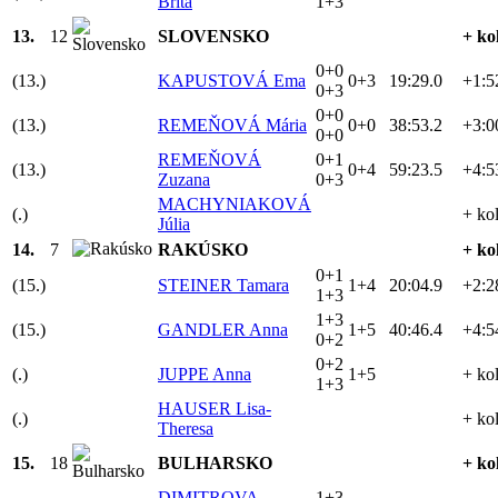
Brita
1+3
13.
12
SLOVENSKO
+ ko
0+0
(13.)
KAPUSTOVÁ Ema
0+3
19:29.0
+1:5
0+3
0+0
(13.)
REMEŇOVÁ Mária
0+0
38:53.2
+3:0
0+0
REMEŇOVÁ
0+1
(13.)
0+4
59:23.5
+4:5
Zuzana
0+3
MACHYNIAKOVÁ
(.)
+ ko
Júlia
14.
7
RAKÚSKO
+ ko
0+1
(15.)
STEINER Tamara
1+4
20:04.9
+2:2
1+3
1+3
(15.)
GANDLER Anna
1+5
40:46.4
+4:5
0+2
0+2
(.)
JUPPE Anna
1+5
+ ko
1+3
HAUSER Lisa-
(.)
+ ko
Theresa
15.
18
BULHARSKO
+ ko
DIMITROVA
1+3