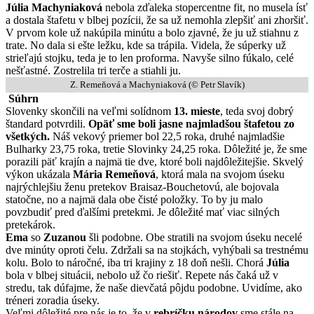
Júlia Machyniaková
nebola zďaleka stopercentne fit, no musela ísť
a dostala štafetu v blbej pozícii, že sa už nemohla zlepšiť ani zhoršiť.
V prvom kole už nakúpila minútu a bolo zjavné, že ju už stiahnu z
trate. No dala si ešte ležku, kde sa trápila. Videla, že súperky už
strieľajú stojku, teda je to len proforma. Navyše silno fúkalo, celé
nešťastné. Zostrelila tri terče a stiahli ju.
Z. Remeňová a Machyniaková (© Petr Slavík)
Súhrn
Slovenky skončili na veľmi solídnom
13. mieste
, teda svoj dobrý
štandard potvrdili.
Opäť sme boli jasne najmladšou štafetou zo
všetkých.
Náš vekový priemer bol 22,5 roka, druhé najmladšie
Bulharky 23,75 roka, tretie Slovinky 24,25 roka. Dôležité je, že sme
porazili päť krajín a najmä tie dve, ktoré boli najdôležitejšie. Skvelý
výkon ukázala
Mária Remeňová
, ktorá mala na svojom úseku
najrýchlejšiu ženu pretekov Braisaz-Bouchetovú, ale bojovala
statočne, no a najmä dala obe čisté položky. To by ju malo
povzbudiť pred ďalšími pretekmi. Je dôležité mať viac silných
pretekárok.
Ema
so
Zuzanou
šli podobne. Obe stratili na svojom úseku necelé
dve minúty oproti čelu. Zdržali sa na stojkách, vyhýbali sa trestnému
kolu. Bolo to náročné, iba tri krajiny z 18 doň nešli. Chorá
Júlia
bola v blbej situácii, nebolo už čo riešiť. Repete nás čaká už v
stredu, tak dúfajme, že naše dievčatá pôjdu podobne. Uvidíme, ako
tréneri zoradia úseky.
Veľmi dôležité pre nás je to, že v
rebríčku národov
sme stále na