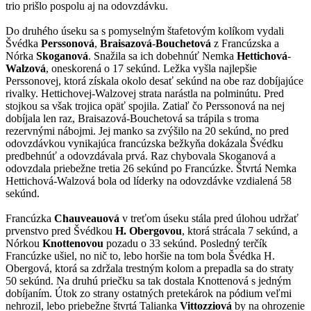
trio prišlo pospolu aj na odovzdávku.
Do druhého úseku sa s pomyselným štafetovým kolíkom vydali
Švédka
Perssonová
,
Braisazová
-
Bouchetová
z Francúzska a
Nórka
Skoganová
. Snažila sa ich dobehnúť Nemka
Hettichová
-
Walzová
, oneskorená o 17 sekúnd. Ležka vyšla najlepšie
Perssonovej, ktorá získala okolo desať sekúnd na obe raz dobíjajúce
rivalky. Hettichovej-Walzovej strata narástla na polminútu. Pred
stojkou sa však trojica opäť spojila. Zatiaľ čo Perssonová na nej
dobíjala len raz, Braisazová-Bouchetová sa trápila s troma
rezervnými nábojmi. Jej manko sa zvýšilo na 20 sekúnd, no pred
odovzdávkou vynikajúca francúzska bežkyňa dokázala Švédku
predbehnúť a odovzdávala prvá. Raz chybovala Skoganová a
odovzdala priebežne tretia 26 sekúnd po Francúzke. Štvrtá Nemka
Hettichová-Walzová bola od líderky na odovzdávke vzdialená 58
sekúnd.
Francúzka
Chauveauová
v treťom úseku stála pred úlohou udržať
prvenstvo pred Švédkou
H. Obergovou
, ktorá strácala 7 sekúnd, a
Nórkou
Knottenovou
pozadu o 33 sekúnd. Posledný terčík
Francúzke ušiel, no nič to, lebo horšie na tom bola Švédka H.
Obergová, ktorá sa zdržala trestným kolom a prepadla sa do straty
50 sekúnd. Na druhú priečku sa tak dostala Knottenová s jedným
dobíjaním. Útok zo strany ostatných pretekárok na pódium veľmi
nehrozil, lebo priebežne štvrtá Talianka
Vittozziová
by na ohrozenie