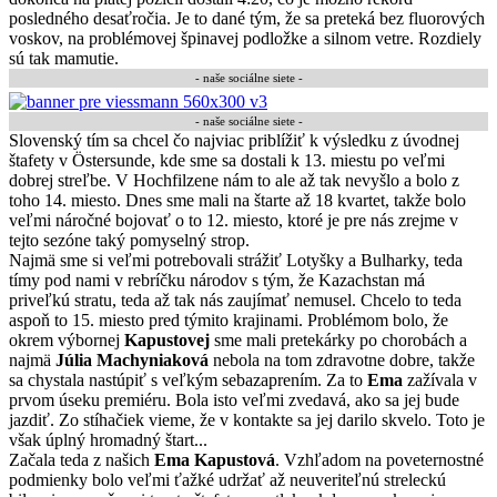
posledného desaťročia. Je to dané tým, že sa preteká bez fluorových
voskov, na problémovej špinavej podložke a silnom vetre. Rozdiely
sú tak mamutie.
- naše sociálne siete -
-
naše sociálne siete
-
Slovenský tím sa chcel čo najviac priblížiť k výsledku z úvodnej
štafety v Östersunde, kde sme sa dostali k 13. miestu po veľmi
dobrej streľbe. V Hochfilzene nám to ale až tak nevyšlo a bolo z
toho 14. miesto. Dnes sme mali na štarte až 18 kvartet, takže bolo
veľmi náročné bojovať o to 12. miesto, ktoré je pre nás zrejme v
tejto sezóne taký pomyselný strop.
Najmä sme si veľmi potrebovali strážiť Lotyšky a Bulharky, teda
tímy pod nami v rebríčku národov s tým, že Kazachstan má
priveľkú stratu, teda až tak nás zaujímať nemusel. Chcelo to teda
aspoň to 15. miesto pred týmito krajinami. Problémom bolo, že
okrem výbornej
Kapustovej
sme mali pretekárky po chorobách a
najmä
Júlia Machyniaková
nebola na tom zdravotne dobre, takže
sa chystala nastúpiť s veľkým sebazaprením. Za to
Ema
zažívala v
prvom úseku premiéru. Bola isto veľmi zvedavá, ako sa jej bude
jazdiť. Zo stíhačiek vieme, že v kontakte sa jej darilo skvelo. Toto je
však úplný hromadný štart...
Začala teda z našich
Ema Kapustová
. Vzhľadom na poveternostné
podmienky bolo veľmi ťažké udržať až neuveriteľnú streleckú