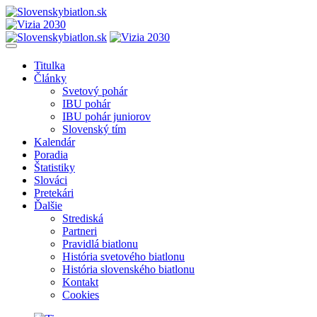
Titulka
Články
Svetový pohár
IBU pohár
IBU pohár juniorov
Slovenský tím
Kalendár
Poradia
Štatistiky
Slováci
Pretekári
Ďalšie
Strediská
Partneri
Pravidlá biatlonu
História svetového biatlonu
História slovenského biatlonu
Kontakt
Cookies