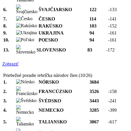
6.
ŠVAJČIARSKO
122
-133
7.
ČESKO
114
-141
8.
RAKÚSKO
103
-152
9.
UKRAJINA
94
-161
10.
POĽSKO
94
-161
13.
SLOVENSKO
83
-172
Zobraziť
Priebežné poradie rebríčka národov žien (10/26)
1.
NÓRSKO
3684
2.
FRANCÚZSKO
3526
-158
3.
ŠVÉDSKO
3443
-241
4.
NEMECKO
3285
-399
5.
TALIANSKO
3067
-617