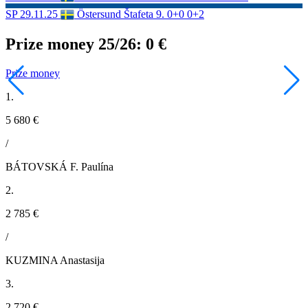
SP
29.11.25
Östersund
Štafeta
9.
0+0 0+2
Prize money 25/26:
0 €
Prize money
1.
5 680 €
/
BÁTOVSKÁ F. Paulína
2.
2 785 €
/
KUZMINA Anastasija
3.
2 720 €