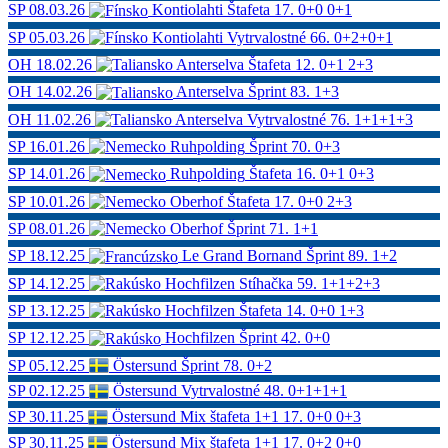
SP
08.03.26
Kontiolahti
Štafeta
17.
0+0 0+1
SP
05.03.26
Kontiolahti
Vytrvalostné
66.
0+2+0+1
OH
18.02.26
Anterselva
Štafeta
12.
0+1 2+3
OH
14.02.26
Anterselva
Šprint
83.
1+3
OH
11.02.26
Anterselva
Vytrvalostné
76.
1+1+1+3
SP
16.01.26
Ruhpolding
Šprint
70.
0+3
SP
14.01.26
Ruhpolding
Štafeta
16.
0+1 0+3
SP
10.01.26
Oberhof
Štafeta
17.
0+0 2+3
SP
08.01.26
Oberhof
Šprint
71.
1+1
SP
18.12.25
Le Grand Bornand
Šprint
89.
1+2
SP
14.12.25
Hochfilzen
Stíhačka
59.
1+1+2+3
SP
13.12.25
Hochfilzen
Štafeta
14.
0+0 1+3
SP
12.12.25
Hochfilzen
Šprint
42.
0+0
SP
05.12.25
Östersund
Šprint
78.
0+2
SP
02.12.25
Östersund
Vytrvalostné
48.
0+1+1+1
SP
30.11.25
Östersund
Mix štafeta 1+1
17.
0+0 0+3
SP
30.11.25
Östersund
Mix štafeta 1+1
17.
0+2 0+0