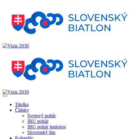
Titulka
Články
Svetový pohár
IBU pohár
IBU pohár juniorov
Slovenský tím
Kalendár