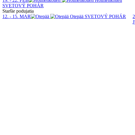
19. - 22. FEB
Holmenkollen
SVETOVÝ POHÁR
Staršie podujatia
12. - 15. MAR
Otepää
SVETOVÝ POHÁR
2