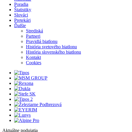
Poradia
Štatistiky
Slováci
Pretekári
Ďalšie
Strediská
Partneri
Pravidlá biatlonu
História svetového biatlonu
História slovenského biatlonu
Kontakt
Cookies
Aktuálne podujatia
1