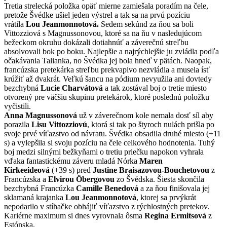
Tretia strelecká položka opäť mierne zamiešala poradím na čele,
pretože Švédke ušiel jeden výstrel a tak sa na prvú pozíciu
vrátila
Lou Jeanmonnotová.
Sedem sekúnd za ňou sa boli
Vittozziová s Magnussonovou, ktoré sa na ňu v nasledujúcom
bežeckom okruhu dokázali dotiahnúť a záverečnú streľbu
absolvovali bok po boku. Najlepšie a najrýchlejšie ju zvládla podľa
očakávania Talianka, no Švédka jej bola hneď v pätách. Naopak,
francúzska pretekárka streľbu prekvapivo nezvládla a musela ísť
krúžiť až dvakrát. Veľkú šancu na pódium nevyužila ani dovtedy
bezchybná
Lucie Charvátová
a tak zostával boj o tretie miesto
otvorený pre väčšiu skupinu pretekárok, ktoré poslednú položku
vyčistili.
Anna Magnussonová
už v záverečnom kole nemala dosť síl aby
porazila
Lisu Vittozziovú
, ktorá si tak po štyroch nulách prišla po
svoje prvé víťazstvo od návratu. Švédka obsadila druhé miesto (+11
s) a vylepšila si svoju pozíciu na čele celkového hodnotenia. Tuhý
boj medzi silnými bežkyňami o tretiu priečku napokon vyhrala
vďaka fantastickému záveru mladá Nórka
Maren
Kirkeeideová
(+39 s) pred
Justine Braisazovou-Bouchetovou
z
Francúzska a
Elvirou Öbergovou
zo Švédska. Šiesta skončila
bezchybná Francúzka
Camille Benedová
a za ňou finišovala jej
sklamaná krajanka
Lou Jeanmonnotová
, ktorej sa prvýkrát
nepodarilo v stíhačke obhájiť víťazstvo z rýchlostných pretekov.
Kariérne maximum si dnes vyrovnala ôsma
Regina Ermitsová
z
Estónska.