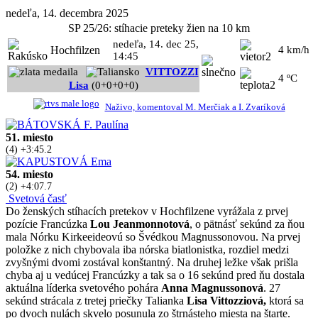
nedeľa, 14. decembra 2025
SP 25/26: stíhacie preteky žien na 10 km
nedeľa, 14. dec 25,
Hochfilzen
4 km/h
14:45
VITTOZZI
4 ºC
Lisa
(0+0+0+0)
Naživo, komentoval M. Merčiak a I. Zvaríková
51. miesto
(4) +3:45.2
54. miesto
(2) +4:07.7
Svetová časť
Do ženských stíhacích pretekov v Hochfilzene vyrážala z prvej
pozície Francúzka
Lou Jeanmonnotová
, o pätnásť sekúnd za ňou
mala Nórku Kirkeeideovú so Švédkou Magnussonovou. Na prvej
položke z nich chybovala iba nórska biatlonistka, rozdiel medzi
zvyšnými dvomi zostával konštantný. Na druhej ležke však prišla
chyba aj u vedúcej Francúzky a tak sa o 16 sekúnd pred ňu dostala
aktuálna líderka svetového pohára
Anna Magnussonová
. 27
sekúnd strácala z tretej priečky Talianka
Lisa Vittozziová,
ktorá sa
po dvoch nulách skvelo posunula zo štrnásteho miesta na štarte.