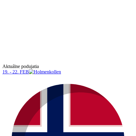
H
Aktuálne podujatia
19. - 22. FEB