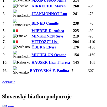
1.
MAGNUSSON Anna
314
2.
KIRKEEIDE Maren
260
-54
3.
JEANMONNOT Lou
241
-73
4.
BENED Camille
238
-76
5.
WIERER Dorothea
225
-89
6.
MINKKINEN Suvi
219
-95
7.
VITTOZZI Lisa
204
-110
8.
ÖBERG Elvira
176
-138
9.
MICHELON Oceane
154
-160
10.
HAUSER Lisa-Theresa
145
-169
66.
BÁTOVSKÁ F. Paulína
7
-307
Zobraziť
Slovenský biatlon podporuje