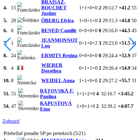
BRAISAZ-
4.
15
BOUCHET
1+1+0+0
2
29:12.7
+41.2
55
Justine
5.
29
ÖBERG Elvira
1+0+1+0
2
29:15.3
+43.8
50
6.
6
BENED Camille
0+0+0+0
0
29:16.0
+44.5
45
JEANMONNOT
7.
1
0+1+0+2
3
29:23.0
+51.5
41
Lou
8.
24
ERMITS Regina
0+0+0+0
0
29:24.4
+52.9
37
WIERER
9.
4
0+1+1+0
2
29:26.4
+54.9
34
Dorothea
10.
8
WEIDEL Anna
1+1+0+0
2
29:27.2
+55.7
31
BÁTOVSKÁ F.
51.
51
1+1+2+0
4
32:16.7
+3:45.2
Paulína
KAPUSTOVÁ
54.
47
1+0+1+0
2
32:39.2
+4:07.7
Ema
Zobraziť
Priebežné poradie SP po pretekoch (5/21)