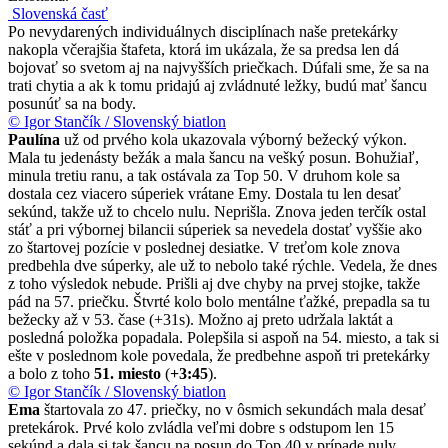
Slovenská časť
Po nevydarených individuálnych disciplínach naše pretekárky
nakopla včerajšia štafeta, ktorá im ukázala, že sa predsa len dá
bojovať so svetom aj na najvyšších priečkach. Dúfali sme, že sa na
trati chytia a ak k tomu pridajú aj zvládnuté ležky, budú mať šancu
posunúť sa na body.
© Igor Stančík / Slovenský biatlon
Paulína
už od prvého kola ukazovala výborný bežecký výkon.
Mala tu jedenásty bežák a mala šancu na vešký posun. Bohužiaľ,
minula tretiu ranu, a tak ostávala za Top 50. V druhom kole sa
dostala cez viacero súperiek vrátane Emy. Dostala tu len desať
sekúnd, takže už to chcelo nulu. Neprišla. Znova jeden terčík ostal
stáť a pri výbornej bilancii súperiek sa nevedela dostať vyššie ako
zo štartovej pozície v poslednej desiatke. V treťom kole znova
predbehla dve súperky, ale už to nebolo také rýchle. Vedela, že dnes
z toho výsledok nebude. Prišli aj dve chyby na prvej stojke, takže
pád na 57. priečku. Štvrté kolo bolo mentálne ťažké, prepadla sa tu
bežecky až v 53. čase (+31s). Možno aj preto udržala laktát a
posledná položka popadala. Polepšila si aspoň na 54. miesto, a tak si
ešte v poslednom kole povedala, že predbehne aspoň tri pretekárky
a bolo z toho
51. miesto
(
+3:45
).
© Igor Stančík / Slovenský biatlon
Ema
štartovala zo 47. priečky, no v ôsmich sekundách mala desať
pretekárok. Prvé kolo zvládla veľmi dobre s odstupom len 15
sekúnd a dala si tak šancu na posun do Top 40 v prípade nuly.