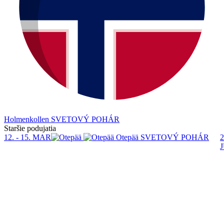
Holmenkollen
SVETOVÝ POHÁR
Staršie podujatia
12. - 15. MAR
Otepää
SVETOVÝ POHÁR
2