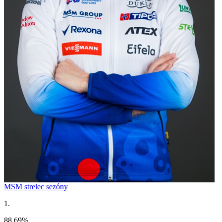
MSM strelec sezóny
1.
88.69
%