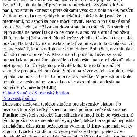
Bohužiaľ, minula hneď prvú ranu v pretekoch. Zvyšné z ležky
padli, no stratila kontakt s pretekárkami vysoko a bola na 49. pozícii.
Za ňou bolo viacero rýchlych pretekárok, takže bolo jasné, že ju
predbehnú, no aspoň sa bude môcť chytiť. Nebolo to už také silné
kolo v 54. behu, ale 21-sekundová strata bola ešte ok. Na strelnici
jej to aktuálne nesedí tak ako by chcela, a tak mala druhú položku
dlhú, trvala jej 34 sekúnd. No už terče vybielila. Ostávala tak na 48.
pozícii. Na body by už musela strieľať za nuly, aj to bolo otázkou, či
to bude stačiť, lebo strieľalo sa veľmi dobre. Bohužiaľ, raz minula a
už bolo manko priveľké. Klesla na 51. pozíciu. Bežecky sa už
prepadla k najpomalším, ale stále to bolo ešte "na konci vlaku", nie s
odstupom. To už neplatilo pre štvrté kolo, kde nakúpila až 39
sekúnd v predposlednom čase. Stojku na záver zvládla s nulou, teda
jej bilancia bola 1+0+1+0 a bola na 50. priečke. V poslednom kole
už mlela z posledného, zaostala o viac ako minútu a klesla na
konečné
54. miesto
(
+4:08
).
© Igor Stančík / Slovenský biatlon
Slovenský súhrn
Dnes sme sledovali typickú situáciu pre slovenský biatlon. Po
nezdaroch prišiel veľký úspech a hneď po ňom veľké sklamanie.
Paulíne
nevyšiel strelecký štart stíhačky a hneď bolo po všetkom. Z
týchto pozícií sa už nedalo nič vymyslieť, takže hlava ju už nepustila
k nejakému úžasnému bežeckému výkonu. U
Emy
sme mali veľký
strach o fyzickú kondíciu po vyčerpaní sa v dvojici pretekov vo
dvoch dňoch. Sama povedala, že sa jej už išlo veľmi zle. Zaujímavé