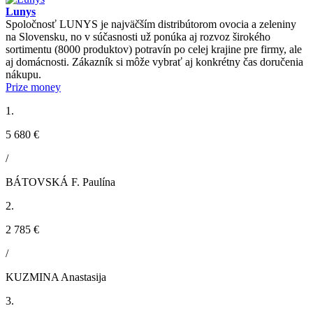
Lunys
Spoločnosť LUNYS je najväčším distribútorom ovocia a zeleniny
na Slovensku, no v súčasnosti už ponúka aj rozvoz širokého
sortimentu (8000 produktov) potravín po celej krajine pre firmy, ale
aj domácnosti. Zákazník si môže vybrať aj konkrétny čas doručenia
nákupu.
Prize money
1.
5 680 €
/
BÁTOVSKÁ F. Paulína
2.
2 785 €
/
KUZMINA Anastasija
3.