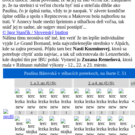
je, že na strelnici si veľmi chcela byť istá a strieľala dlhšie ako
Paulína, čo je úplná rarita, vždy to je naopak. V závere kondične
úplne odišla a spolu s Repincovou a Makovou bola najhoršou na
trati. V Annecy bude medzi šprintom a stíhačkou deň voľna, tak
snáď jej to sadne, ale najprv musí postúpiť...
© Igor Stančík / Slovenský biatlon
Nášmu tímu neostáva nič iné, len veriť že im lepšie individuálne
vyjde Le Grand Bornand, teda najvzdielenejšie stredisko v Alpách,
kde sa zajtra presunú. Pôjdu tam bez
Nasti Kuzminovej
, ktorá sa
potrebuje chytiť azda najviac, a tak už odcestovala do Lenzerheide,
kde doplní tím pre IBU pohár. Vymení ju
Zuzana Remeňová
, ktorá
mala v Ridnaun stabilné výkony - 12., 22. a 23. miesto.
Paulína Bátovská v stíhacích pretekoch, na štarte č. 51
1. a 3. str. (Ľ+S):
2. a 4. str. (Ľ+S):
vý
+
5
4
3
2
1
5
4
3
2
1
1