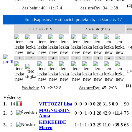
(4
čas behu:
40. +1:17.4
čas streľby:
34. 1:58
Ema Kapustová v stíhacích pretekoch, na štarte č. 47
1. a 3. str. (Ľ+S):
2. a 4. str. (Ľ+S):
vý
+4
1
2
3
4
5
1
2
3
4
5
1+
(2)
čas behu:
59. +2:32.8
čas streľby:
45. 2:03
Výsledky
1.
14
VITTOZZI Lisa
0+0+0+0
0
28:31.5
0.0
90
MAGNUSSON
2.
3
0+0+1+0
1
28:42.9
+11.4
75
Anna
KIRKEEIDE
3.
2
1+1+1+0
3
29:11.0
+39.5
65
Maren