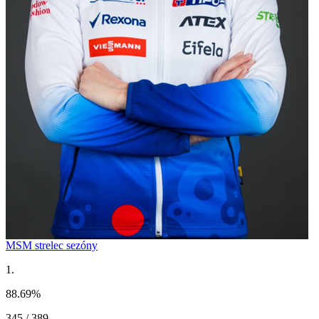
MSM strelec sezóny
1.
88.69
%
345 / 389