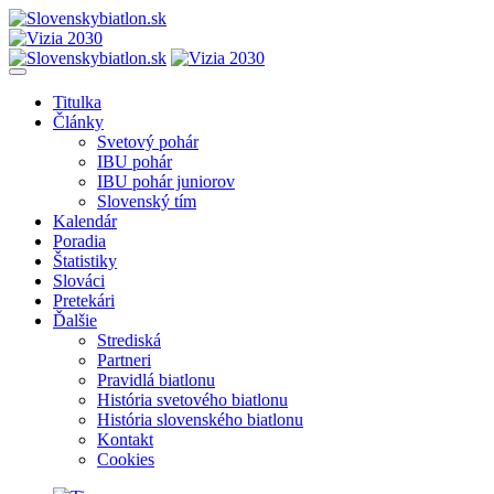
Titulka
Články
Svetový pohár
IBU pohár
IBU pohár juniorov
Slovenský tím
Kalendár
Poradia
Štatistiky
Slováci
Pretekári
Ďalšie
Strediská
Partneri
Pravidlá biatlonu
História svetového biatlonu
História slovenského biatlonu
Kontakt
Cookies