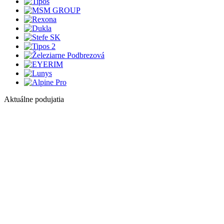
Aktuálne podujatia
1