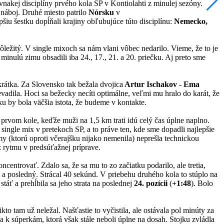
vnakej disciplíny prvého kola SP v Kontiolahti z minulej sezóny.
 náboj. Druhé miesto patrilo
Nórsku
v
pšiu šestku dopĺňali krajiny obľubujúce túto disciplínu:
Nemecko,
ôležitý. V single mixoch sa nám vlani vôbec nedarilo. Vieme, že to je
minulú zimu obsadili iba 24., 17., 21. a 20. priečku. Aj preto sme
 krátka. Za Slovensko tak bežala dvojica
Artur Ischakov
-
Ema
evadila. Hoci sa bežecky necíti optimálne, veľmi mu hralo do karát, že
ku by bola väčšia istota, že budeme v kontakte.
 prvom kole, keďže muži na 1,5 km trati idú celý čas úplne naplno.
 single mix v pretekoch SP, a to práve ten, kde sme dopadli najlepšie
Emy (ktorú oproti včerajšku nijako nemenila) neprešla technickou
z rytmu v predsúťažnej príprave.
centrovať. Zdalo sa, že sa mu to zo začiatku podarilo, ale tretia,
m a posledný. Strácal 40 sekúnd. V priebehu druhého kola to stúplo na
táť a prehĺbila sa jeho strata na poslednej
24. pozícii
(
+1:48
). Bolo
to tam už neležal. Našťastie to vyčistila, ale ostávala pol minúty za
k súperkám, ktorá však stále neboli úplne na dosah. Stojku zvládla