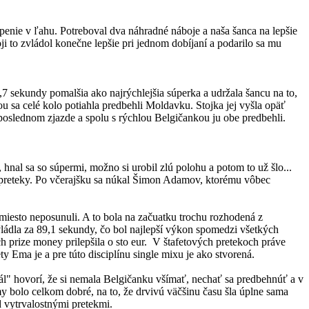
ápenie v ľahu. Potreboval dva náhradné náboje a naša šanca na lepšie
i to zvládol konečne lepšie pri jednom dobíjaní a podarilo sa mu
7 sekundy pomalšia ako najrýchlejšia súperka a udržala šancu na to,
 sa celé kolo potiahla predbehli Moldavku. Stojka jej vyšla opäť
 poslednom zjazde a spolu s rýchlou Belgičankou ju obe predbehli.
, hnal sa so súpermi, možno si urobil zlú polohu a potom to už šlo...
né preteky. Po včerajšku sa núkal Šimon Adamov, ktorému vôbec
 miesto neposunuli. A to bola na začuatku trochu rozhodená z
zvládla za 89,1 sekundy, čo bol najlepší výkon spomedzi všetkých
 prize money prilepšila o sto eur. V štafetových pretekoch práve
ty Ema je a pre túto disciplínu single mixu je ako stvorená.
l" hovorí, že si nemala Belgičanku všímať, nechať sa predbehnúť a v
y bolo celkom dobré, na to, že drvivú väčšinu času šla úplne sama
d vytrvalostnými pretekmi.