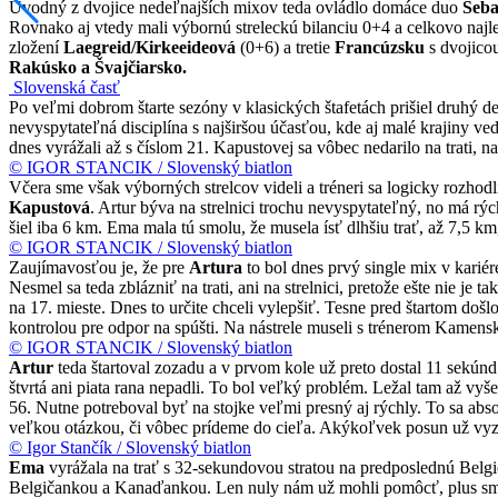
Úvodný z dvojice nedeľnajších mixov teda ovládlo domáce duo
Seba
Rovnako aj vtedy mali výbornú streleckú bilanciu 0+4 a celkovo najl
zložení
Laegreid/Kirkeeideová
(0+6) a tretie
Francúzsku
s dvojic
Rakúsko a Švajčiarsko.
Slovenská časť
Po veľmi dobrom štarte sezóny v klasických štafetách prišiel druhý d
nevyspytateľná disciplína s najširšou účasťou, kde aj malé krajiny ved
dnes vyrážali až s číslom 21. Kapustovej sa vôbec nedarilo na trati,
© IGOR STANCIK / Slovenský biatlon
Včera sme však výborných strelcov videli a tréneri sa logicky rozhodli 
Kapustová
. Artur býva na strelnici trochu nevyspytateľný, no má rý
šiel iba 6 km. Ema mala tú smolu, že musela ísť dlhšiu trať, až 7,5 km
© IGOR STANCIK / Slovenský biatlon
Zaujímavosťou je, že pre
Artura
to bol dnes prvý single mix v karié
Nesmel sa teda zblázniť na trati, ani na strelnici, pretože ešte nie j
na 17. mieste. Dnes to určite chceli vylepšiť. Tesne pred štartom doš
kontrolou pre odpor na spúšti. Na nástrele museli s trénerom Kamens
© IGOR STANCIK / Slovenský biatlon
Artur
teda štartoval zozadu a v prvom kole už preto dostal 11 sekúnd 
štvrtá ani piata rana nepadli. To bol veľký problém. Ležal tam až vyš
56. Nutne potreboval byť na stojke veľmi presný aj rýchly. To sa absol
veľkou otázkou, či vôbec prídeme do cieľa. Akýkoľvek posun už vy
© Igor Stančík / Slovenský biatlon
Ema
vyrážala na trať s 32-sekundovou stratou na predposlednú Belgiča
Belgičankou a Kanaďankou. Len nuly nám už mohli pomôcť, plus sme m