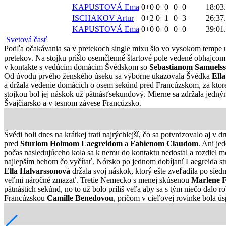
KAPUSTOVÁ Ema
0+0 0+0
0+0
18:03
ISCHAKOV Artur
0+2 0+1
0+3
26:37
KAPUSTOVÁ Ema
0+0 0+0
0+0
39:01
Svetová časť
Podľa očakávania sa v pretekoch single mixu šlo vo vysokom tempe už 
pretekov. Na stojku prišlo osemčlenné štartové pole vedené obhajco
v kontakte s vedúcim domácim Švédskom so
Sebastianom Samuels
Od úvodu prvého ženského úseku sa výborne ukazovala Švédka
Ell
a držala vedenie domácich o osem sekúnd pred Francúzskom, za ktor
stojkou bol jej náskok už pätnásťsekundový. Mierne sa zdržala jedný
Švajčiarsko a v tesnom závese Francúzsko.
Švédi boli dnes na krátkej trati najrýchlejší, čo sa potvrdzovalo aj 
pred
Sturlom Holmom Laegreidom
a
Fabienom Claudom
. Ani je
počas nasledujúceho kola sa k nemu do kontaktu nedostal a rozdiel m
najlepším behom čo vyčítať. Nórsko po jednom dobíjaní Laegreida strá
Ella Halvarssonová
držala svoj náskok, ktorý ešte zveľadila po sied
veľmi náročné zmazať. Tretie Nemecko s menej skúsenou
Marlene F
pätnástich sekúnd, no to už bolo príliš veľa aby sa s tým niečo dal
Francúzskou
Camille Benedovou
, pričom v cieľovej rovinke bola ú