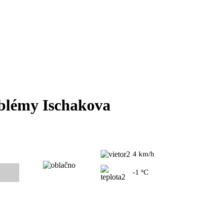
oblémy Ischakova
4 km/h
-1 ºC