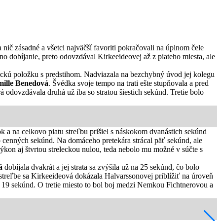
nič zásadné a všetci najväčší favoriti pokračovali na úplnom čele
dno dobíjanie, preto odovzdával Kirkeeideovej až z piateho miesta, ale
eleckú položku s predstihom. Nadviazala na bezchybný úvod jej kolegu
ille Benedová
. Švédka svoje tempo na trati ešte stupňovala a pred
rá odovzdávala druhá už iba so stratou šiestich sekúnd. Tretie bolo
 a na celkovo piatu streľbu prišiel s náskokom dvanástich sekúnd
o cenných sekúnd. Na domáceho pretekára strácal päť sekúnd, ale
ýkon aj štvrtou streleckou nulou, teda nebolo mu možné v súčte s
á
dobíjala dvakrát a jej strata sa zvýšila už na 25 sekúnd, čo bolo
streľbe sa Kirkeeideová dokázala Halvarssonovej priblížiť na úroveň
 19 sekúnd. O tretie miesto to bol boj medzi Nemkou Fichtnerovou a