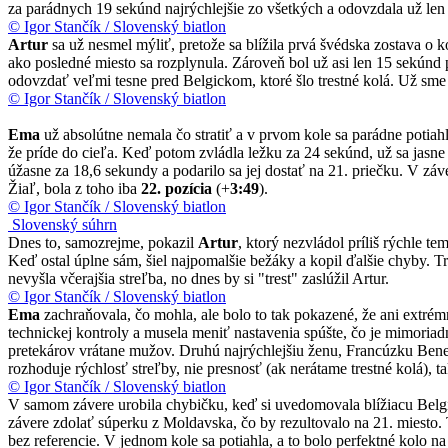
za parádnych 19 sekúnd najrýchlejšie zo všetkých a odovzdala už len
© Igor Stančík / Slovenský biatlon
Artur
sa už nesmel mýliť, pretože sa blížila prvá švédska zostava o
ako posledné miesto sa rozplynula. Zároveň bol už asi len 15 sekúnd 
odovzdať veľmi tesne pred Belgickom, ktoré šlo trestné kolá. Už sme 
© Igor Stančík / Slovenský biatlon
Ema
už absolútne nemala čo stratiť a v prvom kole sa parádne potia
že príde do cieľa. Keď potom zvládla ležku za 24 sekúnd, už sa jasn
úžasne za 18,6 sekundy a podarilo sa jej dostať na 21. priečku. V zá
Žiaľ, bola z toho iba
22. pozícia
(+
3:49
).
© Igor Stančík / Slovenský biatlon
Slovenský súhrn
Dnes to, samozrejme, pokazil
Artur
, ktorý nezvládol príliš rýchle t
Keď ostal úplne sám, šiel najpomalšie bežáky a kopil ďalšie chyby. 
nevyšla včerajšia streľba, no dnes by si "trest" zaslúžil Artur.
© Igor Stančík / Slovenský biatlon
Ema
zachraňovala, čo mohla, ale bolo to tak pokazené, že ani extré
technickej kontroly a musela meniť nastavenia spúšte, čo je mimoriadn
pretekárov vrátane mužov. Druhú najrýchlejšiu ženu, Francúzku Bened
rozhoduje rýchlosť streľby, nie presnosť (ak nerátame trestné kolá), t
© Igor Stančík / Slovenský biatlon
V samom závere urobila chybičku, keď si uvedomovala blížiacu Belgi
závere zdolať súperku z Moldavska, čo by rezultovalo na 21. miesto. 
bez referencie. V jednom kole sa potiahla, a to bolo perfektné kolo