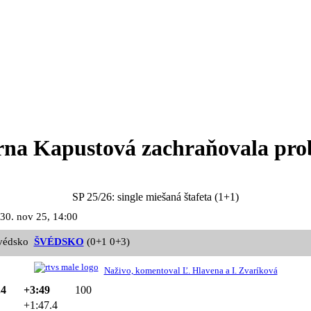
úrna Kapustová zachraňovala pr
SP 25/26: single miešaná štafeta (1+1)
 30. nov 25, 14:00
ŠVÉDSKO
(0+1 0+3)
Naživo, komentoval Ľ. Hlavena a I. Zvaríková
.4
+3:49
100
+1:47.4