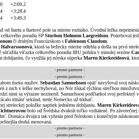
.0
+2:09.2
.4
+3:28.4
.4
+3:49.3
od štartu a štartové pole sa mierne roztiaho. Úvodná ležka nepriniesla 
m celkového poradia SP
Sturlom Holmom Laegreidom
. Potreboval je
sonom
či druhým Francúzskom s
Fabienom Claudom
.
a Halvarssonová
, ktorá sa bežecky mierne odtrhla a došla na prvú str
é súťažila víťazka celkového poradia IBU pohára v minulej sezóne
Cam
m dobíjaním, čo využila jej nórska súperka
Maren Kierkeeideová
, kto
- promo partnera -
- promo partnera -
v druhom úseku mužov.
Sebastian Samuelsson
opäť navyšoval svoj náskok
den z nich v ležke nechyboval, no Nór získal rýchlou streľbou množstv
edzi nimi sa výrazne nezmenil. Samuelsson podčiarkol svoj perfektný v
calo trinásť sekúnd, tretie Nemecko už tridsať.
mej streleckej položke napriek jednému dobíjaniu.
Maren Kirkeeideov
ichtnerovou
bolo od Švédska dvakrát toľko vzdialené. Po záverečnej 
o robiť. Domáca dvojica tak vyhrala pred Nórskom s konečným náskokom
spešnejšia druhá menovaná.
- promo partnera -
- promo partnera -