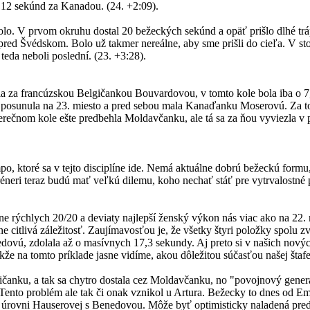
 12 sekúnd za Kanadou. (24. +2:09).
 kolo. V prvom okruhu dostal 20 bežeckých sekúnd a opäť prišlo dlhé tr
pred Švédskom. Bolo už takmer nereálne, aby sme prišli do cieľa. V stoj
teda neboli poslední. (23. +3:28).
hla za francúzskou Belgičankou Bouvardovou, v tomto kole bola iba o 7,
e posunula na 23. miesto a pred sebou mala Kanaďanku Moserovú. Za tou
verečnom kole ešte predbehla Moldavčanku, ale tá sa za ňou vyviezla v
empo, ktoré sa v tejto disciplíne ide. Nemá aktuálne dobrú bežeckú formu
Tréneri teraz budú mať veľkú dilemu, koho nechať stáť pre vytrvalost
mne rýchlych 20/20 a deviaty najlepší ženský výkon nás viac ako na 22.
e citlivá záležitosť. Zaujímavosťou je, že všetky štyri položky spolu 
ovú, zdolala až o masívnych 17,3 sekundy. Aj preto si v našich nových
akže na tomto príklade jasne vidíme, akou dôležitou súčasťou našej štafe
čanku, a tak sa chytro dostala cez Moldavčanku, no "povojnový generá
Tento problém ale tak či onak vznikol u Artura. Bežecky to dnes od Em
 na úrovni Hauserovej s Benedovou. Môže byť optimisticky naladená pre