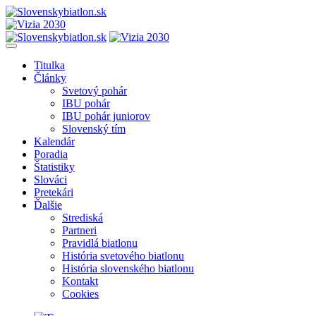
Titulka
Články
Svetový pohár
IBU pohár
IBU pohár juniorov
Slovenský tím
Kalendár
Poradia
Štatistiky
Slováci
Pretekári
Ďalšie
Strediská
Partneri
Pravidlá biatlonu
História svetového biatlonu
História slovenského biatlonu
Kontakt
Cookies