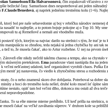
stian Samuelsson/Ella Halvarssonová
, čím zopakovali víťazstvo z ro
epšie bežecké časy. Samuelsson dnes nespotreboval ani jeden náhradný
ou
F.Claude/Benedová
, aj napriek jednému trestnému kolu (1+6). Najle
eň, ktorý bol pre naše sebavedomie aj boj v rebríčku národov nemenej d
ia nasadiť to najlepšie, a to potom bojuje pokojne aj o Top 10. My sme 
 nastupovali tu aj Remeňové a nemali ani vhodného muža.
postaviť tých, ktorým sa najviac darilo na strelnici s tým, že trať je tu
chlu manipuláciu so zbraňou, teda nejaká tá jedna chybička by ani tak n
, a tiež to, že musela čakať, ako to Artur rozbehne. U nej na prvom úse
re. Zároveň ešte nikdy nečelil takému chaosu a tempu, ako sa chystalo v
e takým skúseným pretekárom.
Ema
paradoxne vlani nastúpila iba na jeden
lo k veľmi nešťastnej udalosti, keď organizátori vyrobili chaos. Puška 
kým meniť jej nastavenia, čo viedlo k zbytočnému stresu a rozhodeniu 
straty, čo u neho znamená skoro dve dobíjania. Potreboval sa dobre skon
e minúty a hoci do trestného kola nešiel, druhé kolo musel ísť úplne sá
útne nestalo, opäť tam bol veľmi dlho, dokonca mu ostali až dva terče s
zeral nepravdepodobne.
nku. To sa ešte mierne mierne prehĺbilo. Už keď prišla na strelnicu, nik
useli čakať na veľké zaváhania súperov. V druhom kole sa priblížila 