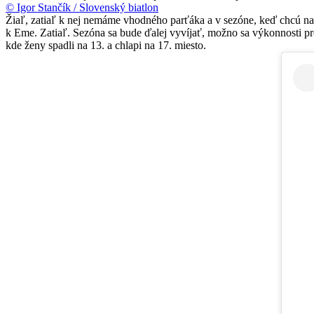
© Igor Stančík / Slovenský biatlon
Žiaľ, zatiaľ k nej nemáme vhodného parťáka a v sezóne, keď chcú n
k Eme. Zatiaľ. Sezóna sa bude ďalej vyvíjať, možno sa výkonnosti 
kde ženy spadli na 13. a chlapi na 17. miesto.