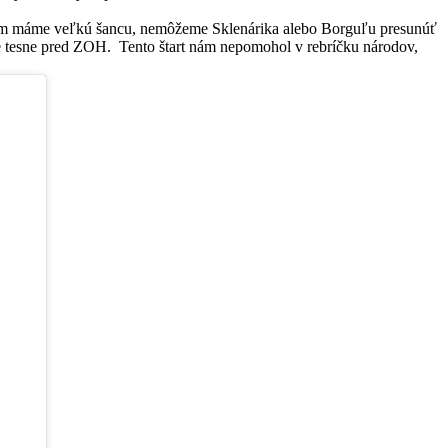
ádom máme veľkú šancu, nemôžeme Sklenárika alebo Borguľu presunúť
e tesne pred ZOH. Tento štart nám nepomohol v rebríčku národov,