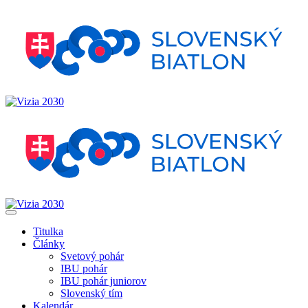
Titulka
Články
Svetový pohár
IBU pohár
IBU pohár juniorov
Slovenský tím
Kalendár