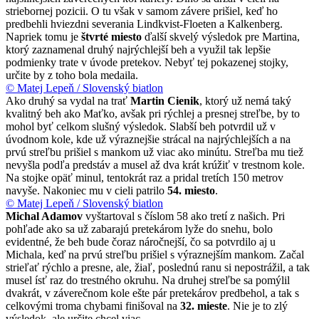
striebornej pozicii. O tu však v samom závere prišiel, keď ho
predbehli hviezdni severania Lindkvist-Floeten a Kalkenberg.
Napriek tomu je
štvrté miesto
ďalší skvelý výsledok pre Martina,
ktorý zaznamenal druhý najrýchlejší beh a využil tak lepšie
podmienky trate v úvode pretekov. Nebyť tej pokazenej stojky,
určite by z toho bola medaila.
© Matej Lepeň / Slovenský biatlon
Ako druhý sa vydal na trať
Martin Cienik
, ktorý už nemá taký
kvalitný beh ako Maťko, avšak pri rýchlej a presnej streľbe, by to
mohol byť celkom slušný výsledok. Slabší beh potvrdil už v
úvodnom kole, kde už výraznejšie strácal na najrýchlejších a na
prvú streľbu prišiel s mankom už viac ako minútu. Streľba mu tiež
nevyšla podľa predstáv a musel až dva krát krúžiť v trestnom kole.
Na stojke opäť minul, tentokrát raz a pridal tretích 150 metrov
navyše. Nakoniec mu v cieli patrilo
54. miesto
.
© Matej Lepeň / Slovenský biatlon
Michal Adamov
vyštartoval s číslom 58 ako tretí z našich. Pri
pohľade ako sa už zabarajú pretekárom lyže do snehu, bolo
evidentné, že beh bude čoraz náročnejší, čo sa potvrdilo aj u
Michala, keď na prvú streľbu prišiel s výraznejším mankom. Začal
strieľať rýchlo a presne, ale, žiaľ, poslednú ranu si nepostrážil, a tak
musel ísť raz do trestného okruhu. Na druhej streľbe sa pomýlil
dvakrát, v záverečnom kole ešte pár pretekárov predbehol, a tak s
celkovými troma chybami finišoval na
32. mieste
. Nie je to zlý
výsledok, ale určite chcel viac.