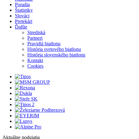
Poradia
Štatistiky
Slováci
Pretekári
Ďalšie
Strediská
Partneri
Pravidlá biatlonu
História svetového biatlonu
História slovenského biatlonu
Kontakt
Cookies
Aktuálne podujatia
1