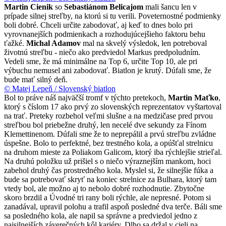
Martin Cienik
so
Sebastiánom Belicajom
mali šancu len v
prípade silnej streľby, na ktorú si tu verili. Poveternostné podmienky
boli dobré. Chceli určite zabodovať, aj keď to dnes bolo pri
vyrovnanejších podmienkach a rozhodujúcejšieho faktoru behu
ťažké.
Michal Adamov
mal na skvelý výsledok, len potreboval
životnú streľbu - niečo ako predviedol Markus predpoludním.
Vedeli sme, že má minimálne na Top 6, určite Top 10, ale pri
výbuchu nemusel ani zabodovať. Biatlon je krutý. Dúfali sme, že
bude mať silný deň.
© Matej Lepeň / Slovenský biatlon
Bol to práve náš najväčší tromf v týchto pretekoch,
Martin Maťko
,
ktorý s číslom 17 ako prvý zo slovenských reprezentatov vyštartoval
na trať. Preteky rozbehol veľmi slušne a na medzičase pred prvou
streľbou bol priebežne druhý, len necelé dve sekundy za Fínom
Klemettinenom. Dúfali sme že to neprepálil a prvú streľbu zvládne
úspešne. Bolo to perfektné, bez trestného kola, a opúšťal strelnicu
na druhom mieste za Poliakom Galicom, ktorý iba rýchlejšie strieľal.
Na druhú položku už prišiel s o niečo výraznejším mankom, hoci
zabehol druhý čas prostredného kola. Myslel si, že silnejšie fúka a
bude sa potrebovať skryť na koniec strelnice za Bulhara, ktorý tam
vtedy bol, ale možno aj to nebolo dobré rozhodnutie. Zbytočne
skoro brzdil a Úvodné tri rany boli rýchle, ale nepresné. Potom si
zanadával, upravil polohu a trafil aspoň posledné dva terče. Báli sme
sa posledného kola, ale napil sa správne a predviedol jedno z
najsilnejších záverečných kôl kariéry. Dlho sa držal v cieli na