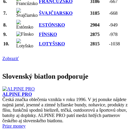
6.
FRANCÚZSKO
3186
-667
7.
ŠVAJČIARSKO
3185
-668
8.
ESTÓNSKO
2904
-949
9.
FÍNSKO
2875
-978
10.
LOTYŠSKO
2815
-1038
Zobraziť
Slovenský biatlon podporuje
ALPINE PRO
Česká značka oblečenia vznikla v roku 1996. V jej ponuke nájdete
najmä jarné, jesenné a zimné lyžiarske bundy, nohavice, produkty z
flísu, funkčnú spodnú bielizeň, tričká, outdoorovú a športovú obuv,
batohy aj doplnky. ALPINE PRO patrí medzi hrdých partnerov
českého aj slovenského biatlonu.
Prize money