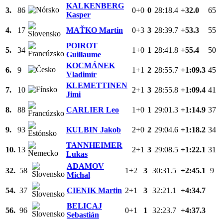
KALKENBERG
3.
86
0+0
0
28:18.4
+32.0
65
Kasper
4.
17
MAŤKO Martin
0+3
3
28:39.7
+53.3
55
POIROT
5.
34
1+0
1
28:41.8
+55.4
50
Guillaume
KOCMÁNEK
6.
9
1+1
2
28:55.7
+1:09.3
45
Vladimír
KLEMETTINEN
7.
10
2+1
3
28:55.8
+1:09.4
41
Jimi
8.
88
CARLIER Leo
1+0
1
29:01.3
+1:14.9
37
9.
93
KULBIN Jakob
2+0
2
29:04.6
+1:18.2
34
TANNHEIMER
10.
13
2+1
3
29:08.5
+1:22.1
31
Lukas
ADAMOV
32.
58
1+2
3
30:31.5
+2:45.1
9
Michal
54.
37
CIENIK Martin
2+1
3
32:21.1
+4:34.7
BELICAJ
56.
96
0+1
1
32:23.7
+4:37.3
Sebastián