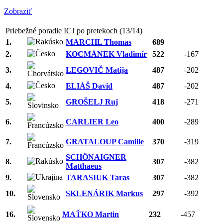
Zobraziť
Priebežné poradie ICJ po pretekoch (13/14)
1.
MARCHL Thomas
689
2.
KOCMÁNEK Vladimír
522
-167
3.
LEGOVIČ Matija
487
-202
4.
ELIÁŠ David
487
-202
5.
GROŠELJ Ruj
418
-271
6.
CARLIER Leo
400
-289
7.
GRATALOUP Camille
370
-319
SCHÖNAIGNER
8.
307
-382
Matthaeus
9.
TARASIUK Taras
307
-382
10.
SKLENÁRIK Markus
297
-392
16.
MAŤKO Martin
232
-457