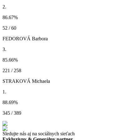
2.
86.67
%
52 / 60
FEDOROVÁ Barbora
3.
85.66
%
221 / 258
STRAKOVÁ Michaela
1.
88.69
%
345 / 389
Sledujte nás aj na sociálnych sieťach
Exkluzívny & Generálny partner