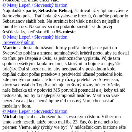
© Matej Lepeň / Slovenský biatlon
Najmladši z partie,
Sebastián Belicaj
, štartoval už v úplnom závere
štartového poľa. Trať bola už vyslovene hrozná, čo určite podporilo
Sebastianov slabší beh. Na strelnici bol však z našich najlepší a
minul len raz. Nakoniec sa mu podarilo zmestiť sa do prvej
šesťdesiatky, keď skončil na
56. mieste
.
© Matej Lepeň / Slovenský biatlon
Slovenský súhrn
Martin
sa dostal do úžasnej formy podľa ktorej jasne patrí do
Svetového pohára a zmena nominačných kritérií preto, aby sa dostal
do tímu pre Otepää a Oslo, sa jednoznačne vyplatila. Pôjde tam
spolu so všetkými konkurentami, s ktorými tu bojuje o najvyššie
priečky. Dal si pozor na to, aby neodpadol v poslednom kole,
dopĺňal cukor počas pretekov a predviedol úžasné posledné kolo,
kde predtým odpadal. Je to štvrtý rôzny pretekár zo Slovenska,
ktorý sa dostal do Top 6 a trénuje ho štvrtý rôzny tréner. Všetky
naše želiezka už v polovici MS potvrdili potenciál a aj keby už nič
nedosiahli, bol by to najlepší šampionát histórie. Martin sa však
nevzdáva a aj keď nemá úplne rád masový štart, chce získať
medailu v ňom.
© Matej Lepeň / Slovenský biatlon
Michal
doplácal na zhoršenú trať s vysokým číslom. Vôbec mu
tento sneh nesedí, takže preto mal iba 23. čas, čo je na neho len
priemer. Vieme, aký rýchly vie byť. V mládežníckom biatlone ešte