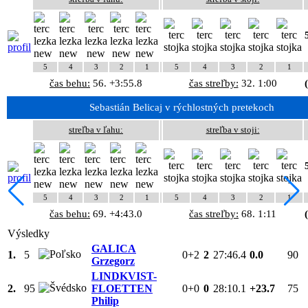
5
4
3
2
1
5
4
3
2
1
čas behu:
56. +3:55.8
čas streľby:
32. 1:00
Sebastián Belicaj v rýchlostných pretekoch
streľba v ľahu:
streľba v stoji:
5
4
3
2
1
5
4
3
2
1
čas behu:
69. +4:43.0
čas streľby:
68. 1:11
Výsledky
GALICA
1.
5
0+2
2
27:46.4
0.0
90
Grzegorz
LINDKVIST-
2.
95
FLOETTEN
0+0
0
28:10.1
+23.7
75
Philip