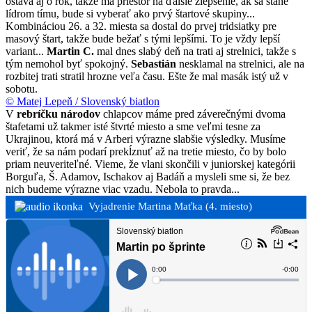
ostáva aj o rok, takže má priestor na ďalšie zlepšenie, ak sa stane
lídrom tímu, bude si vyberať ako prvý štartové skupiny...
Kombináciou 26. a 32. miesta sa dostal do prvej tridsiatky pre
masový štart, takže bude bežať s tými lepšími. To je vždy lepší
variant...
Martin C.
mal dnes slabý deň na trati aj strelnici, takže s
tým nemohol byť spokojný.
Sebastián
nesklamal na strelnici, ale na
rozbitej trati stratil hrozne veľa času. Ešte že mal masák istý už v
sobotu.
© Matej Lepeň / Slovenský biatlon
V
rebríčku národov
chlapcov máme pred záverečnými dvoma
štafetami už takmer isté štvrté miesto a sme veľmi tesne za
Ukrajinou, ktorá má v Arberi výrazne slabšie výsledky. Musíme
veriť, že sa nám podarí prekĺznuť až na tretie miesto, čo by bolo
priam neuveriteľné. Vieme, že vlani skončili v juniorskej kategórii
Borguľa, Š. Adamov, Ischakov aj Badáň a mysleli sme si, že bez
nich budeme výrazne viac vzadu. Nebola to pravda...
Vyjadrenie Martina Maťka (4. miesto)