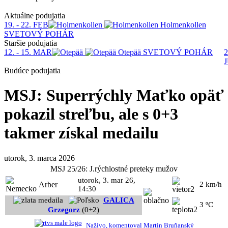
Aktuálne podujatia
19. - 22. FEB
Holmenkollen
SVETOVÝ POHÁR
Staršie podujatia
12. - 15. MAR
Otepää
SVETOVÝ POHÁR
2
Budúce podujatia
MSJ: Superrýchly Maťko opäť
pokazil streľbu, ale s 0+3
takmer získal medailu
utorok, 3. marca 2026
MSJ 25/26: J.rýchlostné preteky mužov
utorok, 3. mar 26,
Arber
2 km/h
14:30
GALICA
3 ºC
Grzegorz
(0+2)
Naživo, komentoval Martin Bruňanský