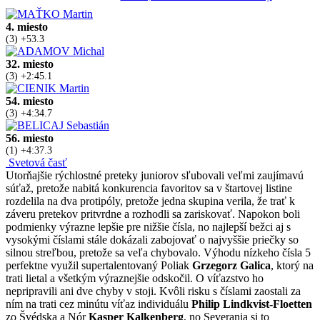
4. miesto
(3) +53.3
32. miesto
(3) +2:45.1
54. miesto
(3) +4:34.7
56. miesto
(1) +4:37.3
Svetová časť
Utorňajšie rýchlostné preteky juniorov sľubovali veľmi zaujímavú
súťaž, pretože nabitá konkurencia favoritov sa v štartovej listine
rozdelila na dva protipóly, pretože jedna skupina verila, že trať k
záveru pretekov pritvrdne a rozhodli sa zariskovať. Napokon boli
podmienky výrazne lepšie pre nižšie čísla, no najlepší bežci aj s
vysokými číslami stále dokázali zabojovať o najvyššie priečky so
silnou streľbou, pretože sa veľa chybovalo. Výhodu nízkeho čísla 5
perfektne využil supertalentovaný Poliak
Grzegorz Galica
, ktorý na
trati lietal a všetkým výraznejšie odskočil. O víťazstvo ho
nepripravili ani dve chyby v stoji. Kvôli risku s číslami zaostali za
ním na trati cez minútu víťaz individuálu
Philip Lindkvist-Floetten
zo Švédska a Nór
Kasper Kalkenberg
, no Severania si to