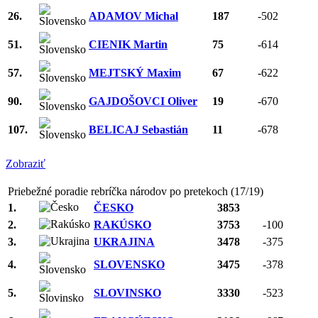
26.
ADAMOV Michal
187
-502
51.
CIENIK Martin
75
-614
57.
MEJTSKÝ Maxim
67
-622
90.
GAJDOŠOVCI Oliver
19
-670
107.
BELICAJ Sebastián
11
-678
Zobraziť
Priebežné poradie rebríčka národov po pretekoch (17/19)
1.
ČESKO
3853
2.
RAKÚSKO
3753
-100
3.
UKRAJINA
3478
-375
4.
SLOVENSKO
3475
-378
5.
SLOVINSKO
3330
-523