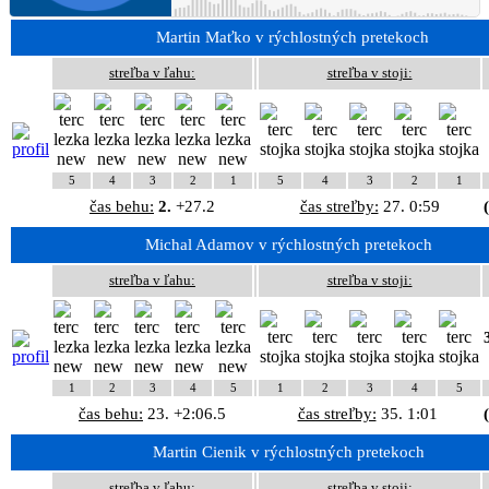
Martin Maťko v rýchlostných pretekoch
streľba v ľahu:
streľba v stoji:
5
4
3
2
1
5
4
3
2
1
čas behu:
2.
+27.2
čas streľby:
27. 0:59
Michal Adamov v rýchlostných pretekoch
streľba v ľahu:
streľba v stoji:
1
2
3
4
5
1
2
3
4
5
čas behu:
23. +2:06.5
čas streľby:
35. 1:01
Martin Cienik v rýchlostných pretekoch
streľba v ľahu:
streľba v stoji: