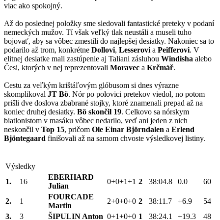
viac ako spokojný.
Až do poslednej položky sme sledovali fantastické preteky v podaní
nemeckých mužov. Tí však veľký tlak neustáli a museli tuho
bojovať, aby sa vôbec zmestili do najlepšej desiatky. Nakoniec sa to
podarilo až trom, konkrétne
Dollovi
,
Lesserovi
a
Peifferovi
. V
elitnej desiatke mali zastúpenie aj Taliani zásluhou
Windisha
alebo
Česi, ktorých v nej reprezentovali
Moravec
a
Krčmář
.
Cestu za veľkým krištáľovým glóbusom si dnes výrazne
skomplikoval
JT Bö
. Nór po polovici pretekov viedol, no potom
prišli dve doslova zbabrané stojky, ktoré znamenali prepad až na
koniec druhej desiatky.
Bö skončil 19
. Celkovo sa nórskym
biatlonistom v masáku vôbec nedarilo, veď ani jeden z nich
neskončil v
Top 15
, pričom
Ole Einar Björndalen
a
Erlend
Bjöntegaard
finišovali až na samom chvoste výsledkovej listiny.
Výsledky
EBERHARD
1.
16
0+0+1+1
2
38:04.8
0.0
60
Julian
FOURCADE
2.
1
2+0+0+0
2
38:11.7
+6.9
54
Martin
3.
3
ŠIPULIN Anton
0+1+0+0
1
38:24.1
+19.3
48