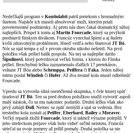
Nedeľňajší program v
Kontiolahti
patril pretekom s hromadným
štartom. Najskôr ich museli absolvovať muži, ktorým priali
poveternostné podmienky. Aj preto nás dnes čakal dramatický súboj
najlepších. Prispel k tomu aj
Martin Fourcade
, ktorý sa prvýkrát
predstavil fínskym divákom. Francúz vynechal špirnt a aj štafety
kvôli zdravotným problémom. Hneď vedľa neho štartoval
JT Bö
.
Nór sa ujal tempa a už v prvom okruhu nikoho nešetril. Na prvú
položku však prišiel balík pospolu. Na nej sa najlepšie darilo
Šipulinovi
, ktorý potvrdzoval veľkú formu, s ktorou do Fínska
prišiel. Bezchybnú ležku zaznamenalo ďalších 17 pretekárov,
vrátane JT Böa alebo
Schemppa
,
Peiffera
či
Faka
. Jeden náboj
mimo poslal
Windish
či
Hofer
. Až dva trestné kola musel odbehnúť
Fourcade.
Vpredu sa vytvorila silná osemčlenná skupinka, v čele ktorej opäť
úradoval
JT Bö
. Ten sa pred druhou položkou snažil vytvoriť aspoň
malý náskok, čo sa mu nakoniec podarilo. Druhú ležku však ako
prvý zahájil
Doll
. Nemec sa opäť nemýlil a ujal sa vedenia. Bez
trestného kola zostali aj
Peiffer
,
Eberhard
,
Bailey
a
Moravec
.
Veľký reparát zložil
Fourcade
, ktorý si taktiež výrazne polepšil. V
jeho streleckom prejave však bolo vidieť určitú neistotu, Francúz
strieľal na svoje pomery až príliš pomaly. Druhá položka sa nie