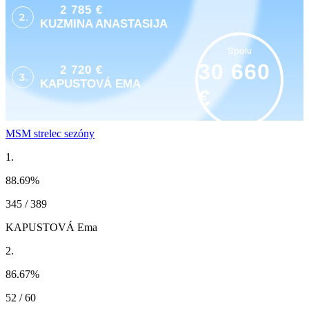
2 785 €
2.
KUZMINA ANASTASIJA
Spolu
30 660
2 720 €
3.
KAPUSTOVÁ EMA
€
MSM strelec sezóny
1.
88.69
%
345 / 389
KAPUSTOVÁ Ema
2.
86.67
%
52 / 60