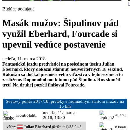
Budúce podujatia
Masák mužov: Šipulinov pád
využil Eberhard, Fourcade si
upevnil vedúce postavenie
nedeľa, 11. marca 2018
Fantastickú jazdu predviedol na poslednom úseku Julian
Eberhard, ktorý dokázal stiahnuť neuveriteľných 18 sekúnd.
Rakúšan sa dočkal premiérového víťazstva v tejto sezóne a to
zaslúžene. Dopomohol mu k tomu pád Šipulina. Rus skončil
tretí. Na druhej pozícii finišoval Fourcade.
Svetový pohár
2017/18: preteky s hromadným štartom mužov na
15 km
nedeľa, 11. marca
Kontiolahti
-0,3 ºC
2018, 13:30
víťaz:
Julian Eberhard
(0+0+1+1) 38:04.8
8 km/h