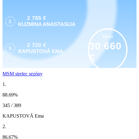
2 785 €
2.
KUZMINA ANASTASIJA
Spolu
30 660
2 720 €
3.
KAPUSTOVÁ EMA
€
MSM strelec sezóny
1.
88.69
%
345 / 389
KAPUSTOVÁ Ema
2.
86.67
%