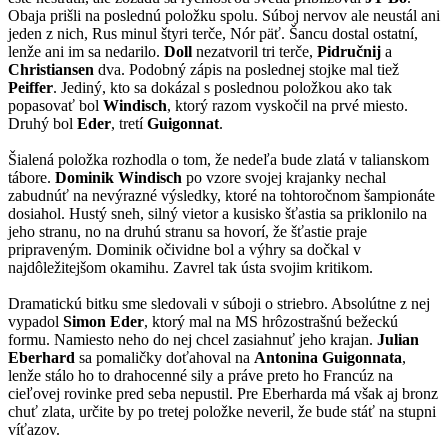
Obaja prišli na poslednú položku spolu. Súboj nervov ale neustál ani
jeden z nich, Rus minul štyri terče, Nór päť. Šancu dostal ostatní,
lenže ani im sa nedarilo.
Doll
nezatvoril tri terče,
Pidručnij
a
Christiansen
dva. Podobný zápis na poslednej stojke mal tiež
Peiffer
. Jediný, kto sa dokázal s poslednou položkou ako tak
popasovať bol
Windisch
, ktorý razom vyskočil na prvé miesto.
Druhý bol
Eder
, tretí
Guigonnat
.
Šialená položka rozhodla o tom, že nedeľa bude zlatá v talianskom
tábore.
Dominik Windisch
po vzore svojej krajanky nechal
zabudnúť na nevýrazné výsledky, ktoré na tohtoročnom šampionáte
dosiahol. Hustý sneh, silný vietor a kusisko šťastia sa priklonilo na
jeho stranu, no na druhú stranu sa hovorí, že šťastie praje
pripraveným. Dominik očividne bol a výhry sa dočkal v
najdôležitejšom okamihu. Zavrel tak ústa svojim kritikom.
Dramatickú bitku sme sledovali v súboji o striebro. Absolútne z nej
vypadol
Simon Eder
, ktorý mal na MS hrôzostrašnú bežeckú
formu. Namiesto neho do nej chcel zasiahnuť jeho krajan.
Julian
Eberhard
sa pomaličky doťahoval na
Antonina Guigonnata
,
lenže stálo ho to drahocenné sily a práve preto ho Francúz na
cieľovej rovinke pred seba nepustil. Pre Eberharda má však aj bronz
chuť zlata, určite by po tretej položke neveril, že bude stáť na stupni
víťazov.