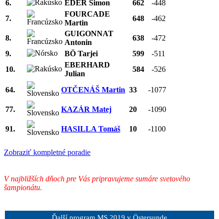
6.
EDER Simon
662
-448
FOURCADE
7.
648
-462
Martin
GUIGONNAT
8.
638
-472
Antonin
9.
BÖ Tarjei
599
-511
EBERHARD
10.
584
-526
Julian
64.
OTČENÁŠ Martin
33
-1077
77.
KAZÁR Matej
20
-1090
91.
HASILLA Tomáš
10
-1100
Zobraziť kompletné poradie
V najbližších dňoch pre Vás pripravujeme sumáre svetového
šampionátu.
Ďalší program MS 2019 v Östersunde