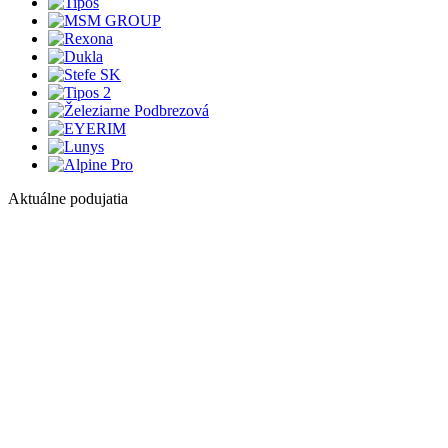
Aktuálne podujatia
1