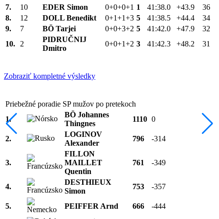
7.
10
EDER Simon
0+0+0+1
1
41:38.0
+43.9
36
8.
12
DOLL Benedikt
0+1+1+3
5
41:38.5
+44.4
34
9.
7
BÖ Tarjei
0+0+3+2
5
41:42.0
+47.9
32
PIDRUČNIJ
10.
2
0+0+1+2
3
41:42.3
+48.2
31
Dmitro
Zobraziť kompletné výsledky
Priebežné poradie SP mužov po pretekoch
BÖ Johannes
1.
1110
0
Thingnes
LOGINOV
2.
796
-314
Alexander
FILLON
3.
MAILLET
761
-349
Quentin
DESTHIEUX
4.
753
-357
Simon
5.
PEIFFER Arnd
666
-444