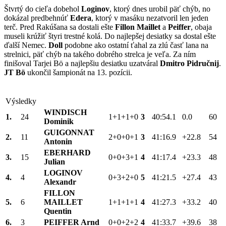
Štvrtý do cieľa dobehol
Loginov
, ktorý dnes urobil päť chýb, no
dokázal predbehnúť
Edera
, ktorý v masáku nezatvoril len jeden
terč. Pred Rakúšana sa dostali ešte
Fillon Maillet
a
Peiffer
, obaja
museli krúžiť štyri trestné kolá. Do najlepšej desiatky sa dostal ešte
ďalší Nemec.
Doll
podobne ako ostatní ťahal za zlú časť lana na
strelnici, päť chýb na takého dobrého strelca je veľa. Za ním
finišoval Tarjei Bö a najlepšiu desiatku uzatváral
Dmitro Pidručnij
.
JT Bö
ukončil šampionát na 13. pozícii.
Výsledky
WINDISCH
1.
24
1+1+1+0
3
40:54.1
0.0
60
Dominik
GUIGONNAT
2.
11
2+0+0+1
3
41:16.9
+22.8
54
Antonin
EBERHARD
3.
15
0+0+3+1
4
41:17.4
+23.3
48
Julian
LOGINOV
4.
4
0+3+2+0
5
41:21.5
+27.4
43
Alexandr
FILLON
5.
6
MAILLET
1+1+1+1
4
41:27.3
+33.2
40
Quentin
6.
3
PEIFFER Arnd
0+0+2+2
4
41:33.7
+39.6
38