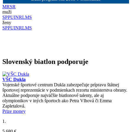
MR
SR
muži
SP
PU
IN
RL
MS
ženy
SP
PU
IN
RL
MS
Slovenský biatlon podporuje
VŠC Dukla
Vojenské športové centrum Dukla zabezpečuje prípravu štátnej
športovej reprezentácie v podmienkach rezortu ministerstva obrany.
Aktuálne podporuje najväčšie biatlonové talenty, ale aj
olympionikov v iných športoch ako Petra Vlhová či Emma
Zapletalová.
Prize money
1.
5 680 €