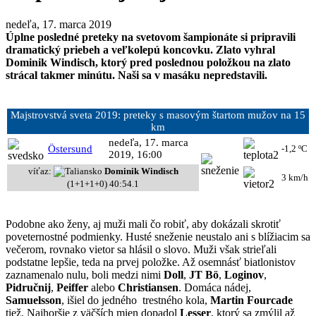
nedeľa, 17. marca 2019
Úplne posledné preteky na svetovom šampionáte si pripravili
dramatický priebeh a veľkolepú koncovku. Zlato vyhral
Dominik Windisch, ktorý pred poslednou položkou na zlato
strácal takmer minútu. Naši sa v masáku nepredstavili.
Majstrovstvá sveta 2019: preteky s masovým štartom mužov na 15
km
nedeľa, 17. marca
Östersund
-1,2 ºC
2019, 16:00
víťaz:
Dominik Windisch
3 km/h
(1+1+1+0) 40:54.1
Podobne ako ženy, aj muži mali čo robiť, aby dokázali skrotiť
poveternostné podmienky. Husté sneženie neustalo ani s blížiacim sa
večerom, rovnako vietor sa hlásil o slovo. Muži však strieľali
podstatne lepšie, teda na prvej položke. Až osemnásť biatlonistov
zaznamenalo nulu, boli medzi nimi
Doll
,
JT Bö
,
Loginov
,
Pidručnij
,
Peiffer
alebo
Christiansen
. Domáca nádej,
Samuelsson
, išiel do jedného trestného kola,
Martin Fourcade
tiež. Najhoršie z väčších mien dopadol
Lesser
, ktorý sa zmýlil až