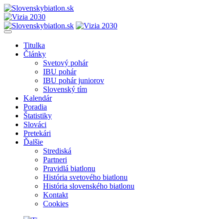
Titulka
Články
Svetový pohár
IBU pohár
IBU pohár juniorov
Slovenský tím
Kalendár
Poradia
Štatistiky
Slováci
Pretekári
Ďalšie
Strediská
Partneri
Pravidlá biatlonu
História svetového biatlonu
História slovenského biatlonu
Kontakt
Cookies