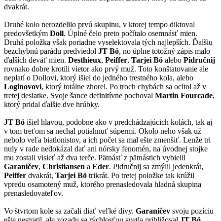
dvakrát.
Druhé kolo nerozdelilo prvú skupinu, v ktorej tempo diktoval
predovšetkým
Doll
. Úplné čelo preto počítalo osemnásť mien.
Druhá položka však poriadne vyselektovala tých najlepších. Ďalšiu
bezchybnú parádu predviedol
JT Bö
, no úplne totožný zápis malo
ďalších deväť mien.
Desthieux
,
Peiffer
,
Tarjei Bö
alebo
Pidručnij
rovnako dobre krotili vietor ako prvý muž. Toto konštatovanie ale
neplatí o Dollovi, ktorý išiel do jedného trestného kola, alebo
Loginovovi
, ktorý totálne zhorel. Po troch chybách sa ocitol až v
tretej desiatke. Svoje šance definitívne pochoval
Martin Fourcade
,
ktorý pridal ďalšie dve hrúbky.
JT Bö
išiel hlavou, podobne ako v predchádzajúcich kolách, tak aj
v tom treťom sa nechal potiahnuť súpermi. Okolo neho však už
nebolo veľa biatlonistov, a ich počet sa mal ešte zmenšiť. Lenže tri
nuly v rade nedokázal dať ani nórsky fenomén, na úvodnej stojke
mu zostali visieť až dva terče. Pätnásť z pätnástich vybielil
Garaničev
,
Christiansen
a
Eder
. Pidručnij sa zmýlil jedenkrát,
Peiffer
dvakrát,
Tarjei Bö
trikrát. Po tretej položke tak krúžil
vpredu osamotený muž, ktorého prenasledovala hladná skupina
prenasledovateľov.
Vo štvrtom kole sa začali diať veľké divy.
Garaničev
svoju pozíciu
ešte nestratil, ale zozadu sa rýchlosťou svetla približoval
JT Bö
.