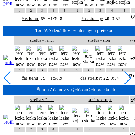
1
2
3
4
5
1
2
3
4
5
(3
čas behu:
65. +1:39.8
čas streľby:
40. 0:57
Tomáš Sklenárik v rýchlostných pretekoch
streľba v ľahu:
streľba v stoji:
vý
+2
5
4
3
2
1
5
4
3
2
1
(3)
čas behu:
79. +1:58.9
čas streľby:
22. 0:54
Šimon Adamov v rýchlostných pretekoch
streľba v ľahu:
streľba v stoji:
vý
+
1
2
3
4
5
1
2
3
4
5
(5