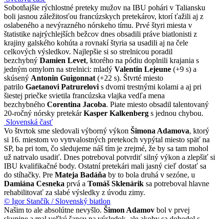
Sobotňajšie rýchlostné preteky mužov na IBU pohári v Taliansku
boli jasnou záležitosťou francúzskych pretekárov, ktorí ťažili aj z
oslabeného a nevýrazného nórskeho tímu. Prvé štyri miesta v
štatistike najrýchlejších bežcov dnes obsadili práve biatlonisti z
krajiny galského kohúta a rovnakí štyria sa usadili aj na čele
celkových výsledkov. Najlepšie si so strelnicou poradil
bezchybný
Damien Levet
, ktorého na pódiu doplnili krajania s
jedným omylom na strelnici: mladý
Valentin Lejeune
(+9 s) a
skúsený
Antonin Guigonnat
(+22 s). Štvrté miesto
patrilo
Gaetanovi Patrurelovi
s dvomi trestnými kolami a aj pri
šiestej priečke svietila francúzska vlajka vedľa mena
bezchybného
Corentina Jacoba
. Piate miesto obsadil talentovaný
20-ročný nórsky pretekár
Kasper Kalkenberg
s jednou chybou.
Slovenská časť
Vo štvrtok sme sledovali výborný výkon
Šimona Adamova
, ktorý
si 16. miestom vo vytrvalostných pretekoch vypýtal miesto späť na
SP, ba pri tom, čo sledujeme náš tím je zrejmé, že by sa tam mohol
už natrvalo usadiť. Dnes potreboval potvrdiť silný výkon a zlepšiť si
IBU kvalifikačné body. Ostatní pretekári mali jasný cieľ dostať sa
do stíhačky. Pre
Mateja Badáňa
by to bola druhá v sezóne, u
Damiána Cesneka
prvá a
Tomáš Sklenárik
sa potreboval hlavne
rehabilitovať za slabé výsledky z úvodu zimy.
© Igor Stančík / Slovenský biatlon
Našim to ale absolútne nevyšlo.
Šimon Adamov
bol v prvej
skupine a mal veľkú šancu na výsledok, ale akoby sa dohodol s