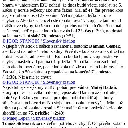
bratmi v juniorskom IBU pohári, že dnes budú všetci strieľať za 5.
Začal aj horšie bežecky ako sme čakali. Mal až 41. čas prvého kola
a aj v druhom dostal 27 sekúnd. Veľmi pokazil ležku s troma
chybami. Ako-tak sa chcel ešte rehabilitovať v stoji, ale tam pridal
ďalšie dve chyby, takže mu patrila priebežná 95. priečka. Síce mal
našetrené, keď v poslednom kole zabehol
22. čas
(+20s), no dostal
sa len na veľmi slabé
78. miesto
(+2:51).
© IGOR STANCIK / Slovenský biatlon
Najlepší výsledok z našich zaznamenal tentoraz
Damián Cesnek
,
ale dôvod na radosť nebol žiadny. Prvé dve kolá sa ako-tak držal na
trati a ležku parádne vyčistil. Bol na bodoch, no v stoji prišli dve
chyby a nasledoval pád na 61. priečku. Stíhačku ale nezachránil,
lebo ako ho poznáme, posledné kolá má zlé a dnes to bolo rovnako.
Zaostal až o 50 sekúnd a prepadol sa na konečné
71. miesto
(
+2:30
). Nie a nie sa chytiť.
© IGOR STANCIK / Slovenský biatlon
Najstabilnejšie výkony v IBU pohári predvádzal
Matej Badáň
,
ktorý aj dnes šiel celkom dobre, lepšie ako Damián až do druhej
položky. Ležku vynuloval a pokojne mohol útočiť aj na body,
stíhačku ani nehovoriac. No stojka mu absolútne nevyšla. Minul až
trikrát a padol totálne dozadu. Síce mal lepšie to posledné kolo, ale
skončil len na
75. priečke
(
+2:40
).
© Matej Lepeň / Slovenský biatlon
Tomáš Sklenárik
sa už veľmi potreboval chytiť. Od prvého kola to