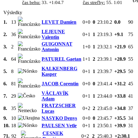
čas behu:
33. +1:04.7
čas streľby:
55. 1:01
Výsledky
1.
13
LEVET Damien
0+0
0
23:10.2
0.0
90
LEJEUNE
2.
36
0+1
1
23:19.3
+9.1
75
Valentin
GUIGONNAT
3.
2
1+0
1
23:32.1
+21.9
65
Antonin
4.
64
PATUREL Gaetan
1+1
2
23:39.1
+28.9
55
KALKENBERG
5.
8
0+1
1
23:39.7
+29.5
50
Kasper
6.
81
JACOB Corentin
0+0
0
23:41.4
+31.2
45
VÁCLAVÍK
7.
29
0+1
1
23:44.0
+33.8
41
Adam
FRATZSCHER
8.
35
0+2
2
23:45.0
+34.8
37
Lucas
9.
10
NASYKO Denys
0+0
0
23:45.7
+35.5
34
10.
18
PAULSEN Vetle
0+1
1
23:50.1
+39.9
31
CESNEK
71.
92
0+2
2
25:40.3
+2:30.1