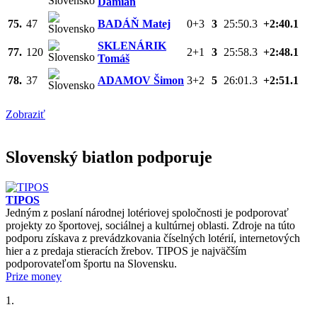
Damián
75.
47
BADÁŇ Matej
0+3
3
25:50.3
+2:40.1
SKLENÁRIK
77.
120
2+1
3
25:58.3
+2:48.1
Tomáš
78.
37
ADAMOV Šimon
3+2
5
26:01.3
+2:51.1
Zobraziť
Slovenský biatlon podporuje
TIPOS
Jedným z poslaní národnej lotériovej spoločnosti je podporovať
projekty zo športovej, sociálnej a kultúrnej oblasti. Zdroje na túto
podporu získava z prevádzkovania číselných lotérií, internetových
hier a z predaja stieracích žrebov. TIPOS je najväčším
podporovateľom športu na Slovensku.
Prize money
1.