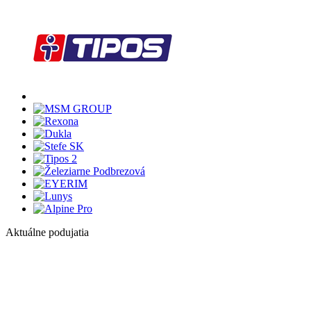
Aktuálne podujatia
1