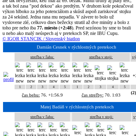
ale tak nevyzeralo, keď mal až 69. bežák. Minul druhý aj piaty terč,
a tak bol zasa "pod dekou" ako predtým. V druhom kole pokračoval
výkon hlboko za jeho potenciálom a skúsil aspoň zariskovať stojku
za 24 sekúnd. Jedna rana mu nepadla. V závere to bolo už
vyslovene zlé, celkovo dnes bežecky stratil až dve minúty a bolo z
toho pre neho iba
77. miesto
(
+2:48
). Pred sezónou by sme to brali
u neho ako malý neúspech aj v pretekoch SP, nie IBU Cupu.
© IGOR STANCIK / Slovenský biatlon
Damián Cesnek v rýchlostných pretekoch
streľba v ľahu:
streľba v stoji:
vý
+
1
2
3
4
5
1
2
3
4
5
(2
čas behu:
76. +1:56.9
čas streľby:
70. 1:03
Matej Badáň v rýchlostných pretekoch
streľba v ľahu:
streľba v stoji:
v