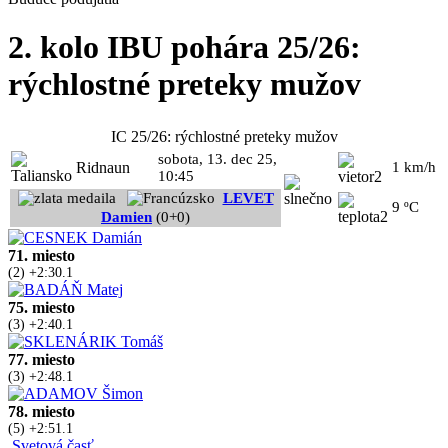
2. kolo IBU pohára 25/26:
rýchlostné preteky mužov
IC 25/26: rýchlostné preteky mužov
sobota, 13. dec 25,
Ridnaun
1 km/h
10:45
LEVET
9 ºC
Damien
(0+0)
71. miesto
(2) +2:30.1
75. miesto
(3) +2:40.1
77. miesto
(3) +2:48.1
78. miesto
(5) +2:51.1
Svetová časť