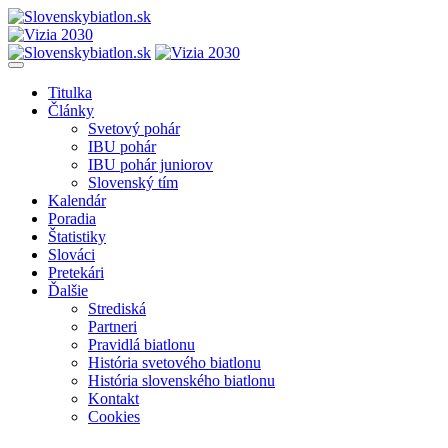
Titulka
Články
Svetový pohár
IBU pohár
IBU pohár juniorov
Slovenský tím
Kalendár
Poradia
Štatistiky
Slováci
Pretekári
Ďalšie
Strediská
Partneri
Pravidlá biatlonu
História svetového biatlonu
História slovenského biatlonu
Kontakt
Cookies