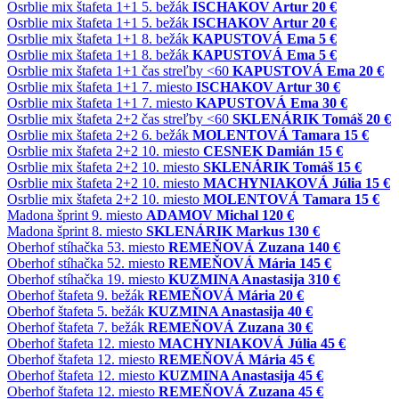
Osrblie
mix štafeta 1+1
5. bežák
ISCHAKOV Artur
20 €
Osrblie
mix štafeta 1+1
5. bežák
ISCHAKOV Artur
20 €
Osrblie
mix štafeta 1+1
8. bežák
KAPUSTOVÁ Ema
5 €
Osrblie
mix štafeta 1+1
8. bežák
KAPUSTOVÁ Ema
5 €
Osrblie
mix štafeta 1+1
čas streľby <60
KAPUSTOVÁ Ema
20 €
Osrblie
mix štafeta 1+1
7. miesto
ISCHAKOV Artur
30 €
Osrblie
mix štafeta 1+1
7. miesto
KAPUSTOVÁ Ema
30 €
Osrblie
mix štafeta 2+2
čas streľby <60
SKLENÁRIK Tomáš
20 €
Osrblie
mix štafeta 2+2
6. bežák
MOLENTOVÁ Tamara
15 €
Osrblie
mix štafeta 2+2
10. miesto
CESNEK Damián
15 €
Osrblie
mix štafeta 2+2
10. miesto
SKLENÁRIK Tomáš
15 €
Osrblie
mix štafeta 2+2
10. miesto
MACHYNIAKOVÁ Júlia
15 €
Osrblie
mix štafeta 2+2
10. miesto
MOLENTOVÁ Tamara
15 €
Madona
šprint
9. miesto
ADAMOV Michal
120 €
Madona
šprint
8. miesto
SKLENÁRIK Markus
130 €
Oberhof
stíhačka
53. miesto
REMEŇOVÁ Zuzana
140 €
Oberhof
stíhačka
52. miesto
REMEŇOVÁ Mária
145 €
Oberhof
stíhačka
19. miesto
KUZMINA Anastasija
310 €
Oberhof
štafeta
9. bežák
REMEŇOVÁ Mária
20 €
Oberhof
štafeta
5. bežák
KUZMINA Anastasija
40 €
Oberhof
štafeta
7. bežák
REMEŇOVÁ Zuzana
30 €
Oberhof
štafeta
12. miesto
MACHYNIAKOVÁ Júlia
45 €
Oberhof
štafeta
12. miesto
REMEŇOVÁ Mária
45 €
Oberhof
štafeta
12. miesto
KUZMINA Anastasija
45 €
Oberhof
štafeta
12. miesto
REMEŇOVÁ Zuzana
45 €