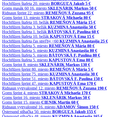
Hochfilzen
štafeta
20. miesto
BORGUĽA Jakub
5 €
Goms
masák 60
16. miesto
SKLENÁRIK Markus
50 €
Ridnaun
šprint
22. miesto
REMEŇOVÁ Zuzana
95 €
Goms
šprint
13. miesto
STRAKOVÁ Michaela
80 €
Hochfilzen
štafeta
10. bežák
REMEŇOVÁ Mária
15 €
Hochfilzen
štafeta
3. bežák
KUZMINA Anastasija
50 €
Hochfilzen
štafeta
1. bežák
BÁTOVSKÁ F. Paulína
60 €
Hochfilzen
štafeta
10. bežák
KAPUSTOVÁ Ema
15 €
Hochfilzen
štafeta
čas streľby <60
KUZMINA Anastasija
25 €
Hochfilzen
štafeta
5. miesto
REMEŇOVÁ Mária
80 €
Hochfilzen
štafeta
5. miesto
KUZMINA Anastasija
80 €
Hochfilzen
štafeta
5. miesto
BÁTOVSKÁ F. Paulína
80 €
Hochfilzen
štafeta
5. miesto
KAPUSTOVÁ Ema
80 €
Goms
šprint
8. miesto
SKLENÁRIK Markus
130 €
Hochfilzen
šprint
80. miesto
REMEŇOVÁ Mária
5 €
Hochfilzen
šprint
75. miesto
KUZMINA Anastasija
30 €
Hochfilzen
šprint
51. miesto
BÁTOVSKÁ F. Paulína
150 €
Hochfilzen
šprint
47. miesto
KAPUSTOVÁ Ema
170 €
Ridnaun
vytrvalostné
12. miesto
REMEŇOVÁ Zuzana
190 €
Goms
šprint
4. miesto
STRAKOVÁ Michaela
170 €
Goms
šprint
16. miesto
SKLENÁRIK Markus
50 €
Goms
šprint
15. miesto
CIENIK Martin
60 €
Ridnaun
vytrvalostné
16. miesto
ADAMOV Šimon
150 €
Östersund
stíhačka
50. miesto
BORGUĽA Jakub
155 €
Östersund
stíhačka
48. miesto
KUZMINA Anastasija
165 €