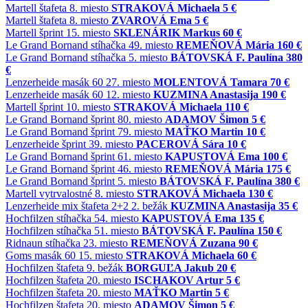
Martell
štafeta
8. miesto
STRAKOVÁ Michaela
5 €
Martell
štafeta
8. miesto
ZVAROVÁ Ema
5 €
Martell
šprint
15. miesto
SKLENÁRIK Markus
60 €
Le Grand Bornand
stíhačka
49. miesto
REMEŇOVÁ Mária
160 €
Le Grand Bornand
stíhačka
5. miesto
BÁTOVSKÁ F. Paulína
380
€
Lenzerheide
masák 60
27. miesto
MOLENTOVÁ Tamara
70 €
Lenzerheide
masák 60
12. miesto
KUZMINA Anastasija
190 €
Martell
šprint
10. miesto
STRAKOVÁ Michaela
110 €
Le Grand Bornand
šprint
80. miesto
ADAMOV Šimon
5 €
Le Grand Bornand
šprint
79. miesto
MAŤKO Martin
10 €
Lenzerheide
šprint
39. miesto
PACEROVÁ Sára
10 €
Le Grand Bornand
šprint
61. miesto
KAPUSTOVÁ Ema
100 €
Le Grand Bornand
šprint
46. miesto
REMEŇOVÁ Mária
175 €
Le Grand Bornand
šprint
5. miesto
BÁTOVSKÁ F. Paulína
380 €
Martell
vytrvalostné
8. miesto
STRAKOVÁ Michaela
130 €
Lenzerheide
mix štafeta 2+2
2. bežák
KUZMINA Anastasija
35 €
Hochfilzen
stíhačka
54. miesto
KAPUSTOVÁ Ema
135 €
Hochfilzen
stíhačka
51. miesto
BÁTOVSKÁ F. Paulína
150 €
Ridnaun
stíhačka
23. miesto
REMEŇOVÁ Zuzana
90 €
Goms
masák 60
15. miesto
STRAKOVÁ Michaela
60 €
Hochfilzen
štafeta
9. bežák
BORGUĽA Jakub
20 €
Hochfilzen
štafeta
20. miesto
ISCHAKOV Artur
5 €
Hochfilzen
štafeta
20. miesto
MAŤKO Martin
5 €
Hochfilzen
štafeta
20. miesto
ADAMOV Šimon
5 €