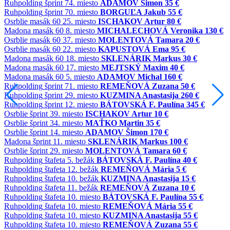
Ruhpolding
šprint
74. miesto
ADAMOV Šimon
35 €
Ruhpolding
šprint
70. miesto
BORGUĽA Jakub
55 €
Osrblie
masák 60
25. miesto
ISCHAKOV Artur
80 €
Madona
masák 60
8. miesto
MICHALECHOVÁ Veronika
130 €
Osrblie
masák 60
37. miesto
MOLENTOVÁ Tamara
20 €
Osrblie
masák 60
22. miesto
KAPUSTOVÁ Ema
95 €
Madona
masák 60
18. miesto
SKLENÁRIK Markus
30 €
Madona
masák 60
17. miesto
MEJTSKÝ Maxim
40 €
Madona
masák 60
5. miesto
ADAMOV Michal
160 €
Ruhpolding
šprint
71. miesto
REMEŇOVÁ Zuzana
50 €
Ruhpolding
šprint
29. miesto
KUZMINA Anastasija
260 €
Ruhpolding
šprint
12. miesto
BÁTOVSKÁ F. Paulína
345 €
Osrblie
šprint
39. miesto
ISCHAKOV Artur
10 €
Osrblie
šprint
34. miesto
MAŤKO Martin
35 €
Osrblie
šprint
14. miesto
ADAMOV Šimon
170 €
Madona
šprint
11. miesto
SKLENÁRIK Markus
100 €
Osrblie
šprint
29. miesto
MOLENTOVÁ Tamara
60 €
Ruhpolding
štafeta
5. bežák
BÁTOVSKÁ F. Paulína
40 €
Ruhpolding
štafeta
12. bežák
REMEŇOVÁ Mária
5 €
Ruhpolding
štafeta
10. bežák
KUZMINA Anastasija
15 €
Ruhpolding
štafeta
11. bežák
REMEŇOVÁ Zuzana
10 €
Ruhpolding
štafeta
10. miesto
BÁTOVSKÁ F. Paulína
55 €
Ruhpolding
štafeta
10. miesto
REMEŇOVÁ Mária
55 €
Ruhpolding
štafeta
10. miesto
KUZMINA Anastasija
55 €
Ruhpolding
štafeta
10. miesto
REMEŇOVÁ Zuzana
55 €