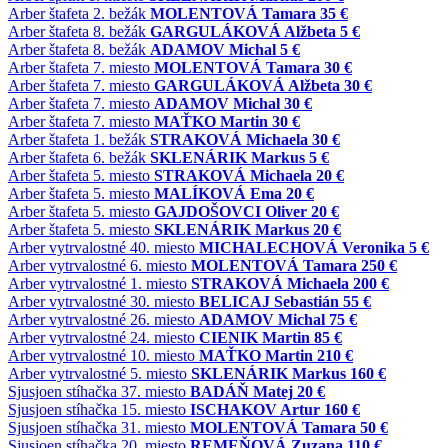
Arber
štafeta
2. bežák
MOLENTOVÁ Tamara
35 €
Arber
štafeta
8. bežák
GARGULÁKOVÁ Alžbeta
5 €
Arber
štafeta
8. bežák
ADAMOV Michal
5 €
Arber
štafeta
7. miesto
MOLENTOVÁ Tamara
30 €
Arber
štafeta
7. miesto
GARGULÁKOVÁ Alžbeta
30 €
Arber
štafeta
7. miesto
ADAMOV Michal
30 €
Arber
štafeta
7. miesto
MAŤKO Martin
30 €
Arber
štafeta
1. bežák
STRAKOVÁ Michaela
30 €
Arber
štafeta
6. bežák
SKLENÁRIK Markus
5 €
Arber
štafeta
5. miesto
STRAKOVÁ Michaela
20 €
Arber
štafeta
5. miesto
MALÍKOVÁ Ema
20 €
Arber
štafeta
5. miesto
GAJDOŠOVCI Oliver
20 €
Arber
štafeta
5. miesto
SKLENÁRIK Markus
20 €
Arber
vytrvalostné
40. miesto
MICHALECHOVÁ Veronika
5 €
Arber
vytrvalostné
6. miesto
MOLENTOVÁ Tamara
250 €
Arber
vytrvalostné
1. miesto
STRAKOVÁ Michaela
200 €
Arber
vytrvalostné
30. miesto
BELICAJ Sebastián
55 €
Arber
vytrvalostné
26. miesto
ADAMOV Michal
75 €
Arber
vytrvalostné
24. miesto
CIENIK Martin
85 €
Arber
vytrvalostné
10. miesto
MAŤKO Martin
210 €
Arber
vytrvalostné
5. miesto
SKLENÁRIK Markus
160 €
Sjusjoen
stíhačka
37. miesto
BADÁŇ Matej
20 €
Sjusjoen
stíhačka
15. miesto
ISCHAKOV Artur
160 €
Sjusjoen
stíhačka
31. miesto
MOLENTOVÁ Tamara
50 €
Sjusjoen
stíhačka
20. miesto
REMEŇOVÁ Zuzana
110 €