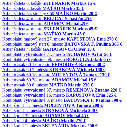
Arber
štafeta
6. bežák
SKLENÁRIK Markus
15 €
Arber
štafeta
2. bežák
MAŤKO Martin
35 €
Arber
štafeta
čas streľby <60
MAŤKO Martin
20 €
Arber
štafeta
4. miesto
BELICAJ Sebastián
45 €
Arber
štafeta
4. miesto
ADAMOV Michal
45 €
Arber
štafeta
4. miesto
SKLENÁRIK Markus
45 €
Arber
štafeta
4. miesto
MAŤKO Martin
45 €
Kontiolahti
masový štart
27. miesto
KAPUSTOVÁ Ema
270 €
Kontiolahti
masový štart
8. miesto
BÁTOVSKÁ F. Paulína
365 €
Arber
štafeta
4. bežák
GAJDOŠOVCI Oliver
15 €
Kontiolahti
vytrvalostné
71. miesto
ISCHAKOV Artur
50 €
Kontiolahti
vytrvalostné
68. miesto
BORGUĽA Jakub
65 €
Arber
masák 60
17. miesto
FEDOROVÁ Barbora
40 €
Arber
masák 60
5. miesto
STRAKOVÁ Michaela
160 €
Arber
masák 60
18. miesto
MOLENTOVÁ Tamara
130 €
Arber
masák 60
38. miesto
ADAMOV Michal
15 €
Arber
masák 60
8. miesto
MAŤKO Martin
230 €
Kontiolahti
vytrvalostné
37. miesto
REMEŇOVÁ Zuzana
220 €
Kontiolahti
vytrvalostné
16. miesto
KAPUSTOVÁ Ema
325 €
Kontiolahti
vytrvalostné
3. miesto
BÁTOVSKÁ F. Paulína
390 €
Arber
šprint
11. miesto
MOLENTOVÁ Tamara
200 €
Arber
šprint
1. miesto
STRAKOVÁ Michaela
200 €
Arber
šprint
32. miesto
ADAMOV Michal
45 €
Arber
šprint
4. miesto
MAŤKO Martin
270 €
Arber
šprint
1. miesto
SKLENÁRIK Markus
200 €