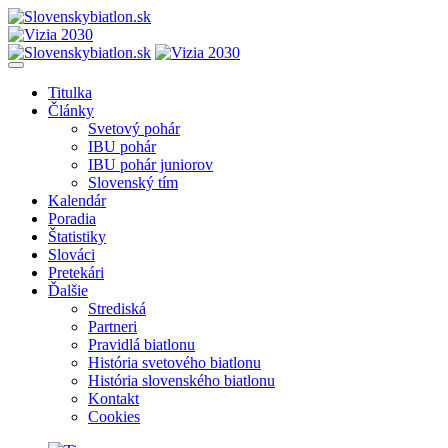
Titulka
Články
Svetový pohár
IBU pohár
IBU pohár juniorov
Slovenský tím
Kalendár
Poradia
Štatistiky
Slováci
Pretekári
Ďalšie
Strediská
Partneri
Pravidlá biatlonu
História svetového biatlonu
História slovenského biatlonu
Kontakt
Cookies