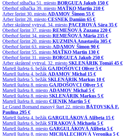
Oberhof
stíhačka
51. miesto
BORGUĽA Jakub
150 €
Oberhof
stíhačka
39. miesto
MAŤKO Martin
210 €
Arber
šprint
30. miesto
ADAMOV Šimon
55 €
Arber
šprint
28. miesto
CESNEK Damián
65 €
Arber
skrátené vytrval.
34. miesto
PACEROVÁ Sára
35 €
Oberhof
šprint
37. miesto
REMEŇOVÁ Zuzana
220 €
Oberhof
šprint
34. miesto
REMEŇOVÁ Mária
235 €
Oberhof
šprint
20. miesto
KUZMINA Anastasija
305 €
Oberhof
šprint
63. miesto
ADAMOV Šimon
90 €
Oberhof
šprint
55. miesto
MAŤKO Martin
130 €
Oberhof
šprint
31. miesto
BORGUĽA Jakub
250 €
Arber
skrátené vytrval.
32. miesto
SKLENÁRIK Tomáš
45 €
Martell
štafeta
6. bežák
GAJDOŠOVCI Oliver
5 €
Martell
štafeta
4. bežák
ADAMOV Michal
15 €
Martell
štafeta
5. bežák
SKLENÁRIK Markus
10 €
Martell
štafeta
8. miesto
GAJDOŠOVCI Oliver
5 €
Martell
štafeta
8. miesto
ADAMOV Michal
5 €
Martell
štafeta
8. miesto
SKLENÁRIK Markus
5 €
Martell
štafeta
8. miesto
CIENIK Martin
5 €
Le Grand Bornand
masový štart
22. miesto
BÁTOVSKÁ F.
Paulína
295 €
Martell
štafeta
4. bežák
GARGULÁKOVÁ Alžbeta
15 €
Martell
štafeta
6. bežák
STRAKOVÁ Michaela
5 €
Martell
štafeta
8. miesto
GARGULÁKOVÁ Alžbeta
5 €
Martell
štafeta
8. miesto
MICHALECHOVÁ Veronika
5 €