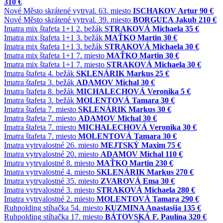
310 €
Nové Město
skrátené vytrval.
63. miesto
ISCHAKOV Artur
90 €
Nové Město
skrátené vytrval.
39. miesto
BORGUĽA Jakub
210 €
Imatra
mix štafeta 1+1
2. bežák
STRAKOVÁ Michaela
35 €
Imatra
mix štafeta 1+1
3. bežák
MAŤKO Martin
30 €
Imatra
mix štafeta 1+1
3. bežák
STRAKOVÁ Michaela
30 €
Imatra
mix štafeta 1+1
7. miesto
MAŤKO Martin
30 €
Imatra
mix štafeta 1+1
7. miesto
STRAKOVÁ Michaela
30 €
Imatra
štafeta
4. bežák
SKLENÁRIK Markus
25 €
Imatra
štafeta
3. bežák
ADAMOV Michal
30 €
Imatra
štafeta
8. bežák
MICHALECHOVÁ Veronika
5 €
Imatra
štafeta
3. bežák
MOLENTOVÁ Tamara
30 €
Imatra
štafeta
7. miesto
SKLENÁRIK Markus
30 €
Imatra
štafeta
7. miesto
ADAMOV Michal
30 €
Imatra
štafeta
7. miesto
MICHALECHOVÁ Veronika
30 €
Imatra
štafeta
7. miesto
MOLENTOVÁ Tamara
30 €
Imatra
vytrvalostné
26. miesto
MEJTSKÝ Maxim
75 €
Imatra
vytrvalostné
20. miesto
ADAMOV Michal
110 €
Imatra
vytrvalostné
8. miesto
MAŤKO Martin
230 €
Imatra
vytrvalostné
4. miesto
SKLENÁRIK Markus
270 €
Imatra
vytrvalostné
35. miesto
ZVAROVÁ Ema
30 €
Imatra
vytrvalostné
3. miesto
STRAKOVÁ Michaela
280 €
Imatra
vytrvalostné
2. miesto
MOLENTOVÁ Tamara
290 €
Ruhpolding
stíhačka
54. miesto
KUZMINA Anastasija
135 €
Ruhpolding
stíhačka
17. miesto
BÁTOVSKÁ F. Paulína
320 €