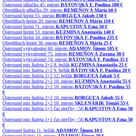
Östersund
stíhačka
45. miesto
BÁTOVSKÁ F. Paulína
180 €
Obertilliach
stíhačka
29. miesto
REMEŇOVÁ Mária
60 €
Östersund
šprint
55. miesto
BORGUĽA Jakub
130 €
Obertilliach
šprint
20. miesto
REMEŇOVÁ Mária
110 €
Östersund
šprint
71. miesto
KAPUSTOVÁ Ema
50 €
Östersund
šprint
53. miesto
KUZMINA Anastasija
140 €
Östersund
šprint
34. miesto
BÁTOVSKÁ F. Paulína
235 €
Obertilliach
šprint
36. miesto
REMEŇOVÁ Mária
25 €
Östersund
vytrvalostné
60. miesto
ADAMOV Šimon
105 €
Östersund
vytrvalostné
75. miesto
REMEŇOVÁ Zuzana
30 €
Östersund
vytrvalostné
74. miesto
BÁTOVSKÁ F. Paulína
35 €
Östersund
mix štafeta 2+2
8. bežák
KUZMINA Anastasija
25 €
Östersund
mix štafeta 2+2
9. bežák
BÁTOVSKÁ F. Paulína
20 €
Östersund
mix štafeta 2+2
12. bežák
BORGUĽA Jakub
5 €
Östersund
mix štafeta 2+2
10. miesto
KUZMINA Anastasija
55 €
Östersund
mix štafeta 2+2
10. miesto
BÁTOVSKÁ F. Paulína
55
€
Östersund
mix štafeta 2+2
10. miesto
BORGUĽA Jakub
55 €
Östersund
mix štafeta 2+2
10. miesto
SKLENÁRIK Tomáš
55 €
Östersund
mix štafeta 1+1
čas streľby <50
KAPUSTOVÁ Ema
50
€
Östersund
mix štafeta 1+1
čas streľby <50
KAPUSTOVÁ Ema
50
€
Östersund
štafeta
11. bežák
ADAMOV Šimon
10 €
Östersund
štafeta
15. miesto
ADAMOV Šimon
30 €