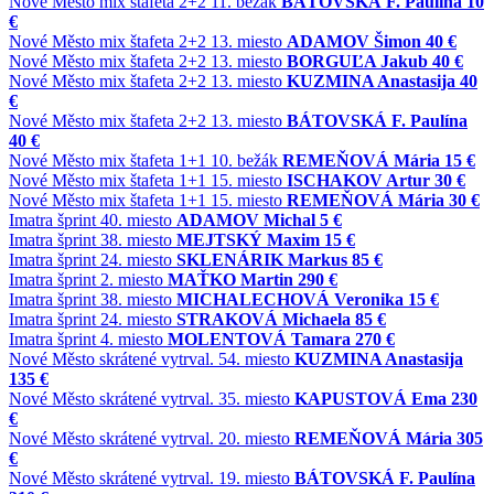
Nové Město
mix štafeta 2+2
11. bežák
BÁTOVSKÁ F. Paulína
10
€
Nové Město
mix štafeta 2+2
13. miesto
ADAMOV Šimon
40 €
Nové Město
mix štafeta 2+2
13. miesto
BORGUĽA Jakub
40 €
Nové Město
mix štafeta 2+2
13. miesto
KUZMINA Anastasija
40
€
Nové Město
mix štafeta 2+2
13. miesto
BÁTOVSKÁ F. Paulína
40 €
Nové Město
mix štafeta 1+1
10. bežák
REMEŇOVÁ Mária
15 €
Nové Město
mix štafeta 1+1
15. miesto
ISCHAKOV Artur
30 €
Nové Město
mix štafeta 1+1
15. miesto
REMEŇOVÁ Mária
30 €
Imatra
šprint
40. miesto
ADAMOV Michal
5 €
Imatra
šprint
38. miesto
MEJTSKÝ Maxim
15 €
Imatra
šprint
24. miesto
SKLENÁRIK Markus
85 €
Imatra
šprint
2. miesto
MAŤKO Martin
290 €
Imatra
šprint
38. miesto
MICHALECHOVÁ Veronika
15 €
Imatra
šprint
24. miesto
STRAKOVÁ Michaela
85 €
Imatra
šprint
4. miesto
MOLENTOVÁ Tamara
270 €
Nové Město
skrátené vytrval.
54. miesto
KUZMINA Anastasija
135 €
Nové Město
skrátené vytrval.
35. miesto
KAPUSTOVÁ Ema
230
€
Nové Město
skrátené vytrval.
20. miesto
REMEŇOVÁ Mária
305
€
Nové Město
skrátené vytrval.
19. miesto
BÁTOVSKÁ F. Paulína