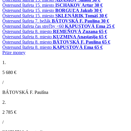
Östersund
štafeta
15. miesto
ISCHAKOV Artur
30 €
Östersund
štafeta
15. miesto
BORGUĽA Jakub
30 €
Östersund
štafeta
15. miesto
SKLENÁRIK Tomáš
30 €
Östersund
štafeta
7. bežák
BÁTOVSKÁ F. Paulína
30 €
Östersund
štafeta
čas streľby <60
KAPUSTOVÁ Ema
25 €
Östersund
štafeta
8. miesto
REMEŇOVÁ Zuzana
65 €
Östersund
štafeta
8. miesto
KUZMINA Anastasija
65 €
Östersund
štafeta
8. miesto
BÁTOVSKÁ F. Paulína
65 €
Östersund
štafeta
8. miesto
KAPUSTOVÁ Ema
65 €
Prize money
1.
5 680 €
/
BÁTOVSKÁ F. Paulína
2.
2 785 €
/