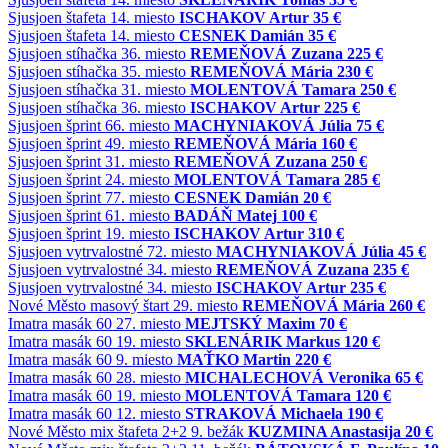
Sjusjoen
štafeta
14. miesto
ISCHAKOV Artur
35 €
Sjusjoen
štafeta
14. miesto
CESNEK Damián
35 €
Sjusjoen
stíhačka
36. miesto
REMEŇOVÁ Zuzana
225 €
Sjusjoen
stíhačka
35. miesto
REMEŇOVÁ Mária
230 €
Sjusjoen
stíhačka
31. miesto
MOLENTOVÁ Tamara
250 €
Sjusjoen
stíhačka
36. miesto
ISCHAKOV Artur
225 €
Sjusjoen
šprint
66. miesto
MACHYNIAKOVÁ Júlia
75 €
Sjusjoen
šprint
49. miesto
REMEŇOVÁ Mária
160 €
Sjusjoen
šprint
31. miesto
REMEŇOVÁ Zuzana
250 €
Sjusjoen
šprint
24. miesto
MOLENTOVÁ Tamara
285 €
Sjusjoen
šprint
77. miesto
CESNEK Damián
20 €
Sjusjoen
šprint
61. miesto
BADÁŇ Matej
100 €
Sjusjoen
šprint
19. miesto
ISCHAKOV Artur
310 €
Sjusjoen
vytrvalostné
72. miesto
MACHYNIAKOVÁ Júlia
45 €
Sjusjoen
vytrvalostné
34. miesto
REMEŇOVÁ Zuzana
235 €
Sjusjoen
vytrvalostné
34. miesto
ISCHAKOV Artur
235 €
Nové Město
masový štart
29. miesto
REMEŇOVÁ Mária
260 €
Imatra
masák 60
27. miesto
MEJTSKÝ Maxim
70 €
Imatra
masák 60
19. miesto
SKLENÁRIK Markus
120 €
Imatra
masák 60
9. miesto
MAŤKO Martin
220 €
Imatra
masák 60
28. miesto
MICHALECHOVÁ Veronika
65 €
Imatra
masák 60
19. miesto
MOLENTOVÁ Tamara
120 €
Imatra
masák 60
12. miesto
STRAKOVÁ Michaela
190 €
Nové Město
mix štafeta 2+2
9. bežák
KUZMINA Anastasija
20 €