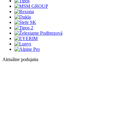
Aktuálne podujatia
1