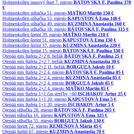
Holmenkollen
masový štart
7. miesto
BÁTOVSKÁ F. Paulína
370
€
Holmenkollen
stíhačka
51. miesto
MAŤKO Martin
150 €
Holmenkollen
stíhačka
53. miesto
KAPUSTOVÁ Ema
140 €
Holmenkollen
stíhačka
49. miesto
KUZMINA Anastasija
160 €
Holmenkollen
stíhačka
18. miesto
BÁTOVSKÁ F. Paulína
315 €
Holmenkollen
šprint
39. miesto
MAŤKO Martin
210 €
Holmenkollen
šprint
51. miesto
KAPUSTOVÁ Ema
150 €
Holmenkollen
šprint
37. miesto
KUZMINA Anastasija
220 €
Holmenkollen
šprint
15. miesto
BÁTOVSKÁ F. Paulína
330 €
Otepää
mix štafeta 2+2
8. bežák
BÁTOVSKÁ F. Paulína
25 €
Otepää
mix štafeta 2+2
7. bežák
KUZMINA Anastasija
30 €
Otepää
mix štafeta 2+2
11. bežák
BORGUĽA Jakub
10 €
Otepää
mix štafeta 2+2
4. miesto
BÁTOVSKÁ F. Paulína
85 €
Otepää
mix štafeta 2+2
4. miesto
KUZMINA Anastasija
85 €
Otepää
mix štafeta 2+2
4. miesto
BORGUĽA Jakub
85 €
Otepää
mix štafeta 2+2
4. miesto
MAŤKO Martin
85 €
Otepää
mix štafeta 1+1
čas streľby <60
ISCHAKOV Artur
25 €
Otepää
mix štafeta 1+1
20. miesto
KAPUSTOVÁ Ema
5 €
Otepää
mix štafeta 1+1
20. miesto
ISCHAKOV Artur
5 €
Otepää
stíhačka
28. miesto
BÁTOVSKÁ F. Paulína
265 €
Otepää
stíhačka
16. miesto
KAPUSTOVÁ Ema
325 €
Otepää
stíhačka
55. miesto
BORGUĽA Jakub
130 €
Otepää
šprint
72. miesto
REMEŇOVÁ Mária
45 €
Otepää
šprint
67. miesto
KUZMINA Anastasija
70 €