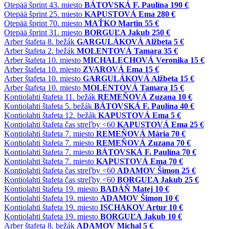
Otepää
šprint
43. miesto
BÁTOVSKÁ F. Paulína
190 €
Otepää
šprint
25. miesto
KAPUSTOVÁ Ema
280 €
Otepää
šprint
70. miesto
MAŤKO Martin
55 €
Otepää
šprint
31. miesto
BORGUĽA Jakub
250 €
Arber
štafeta
8. bežák
GARGULÁKOVÁ Alžbeta
5 €
Arber
štafeta
2. bežák
MOLENTOVÁ Tamara
35 €
Arber
štafeta
10. miesto
MICHALECHOVÁ Veronika
15 €
Arber
štafeta
10. miesto
ZVAROVÁ Ema
15 €
Arber
štafeta
10. miesto
GARGULÁKOVÁ Alžbeta
15 €
Arber
štafeta
10. miesto
MOLENTOVÁ Tamara
15 €
Kontiolahti
štafeta
11. bežák
REMEŇOVÁ Zuzana
10 €
Kontiolahti
štafeta
5. bežák
BÁTOVSKÁ F. Paulína
40 €
Kontiolahti
štafeta
12. bežák
KAPUSTOVÁ Ema
5 €
Kontiolahti
štafeta
čas streľby <60
KAPUSTOVÁ Ema
25 €
Kontiolahti
štafeta
7. miesto
REMEŇOVÁ Mária
70 €
Kontiolahti
štafeta
7. miesto
REMEŇOVÁ Zuzana
70 €
Kontiolahti
štafeta
7. miesto
BÁTOVSKÁ F. Paulína
70 €
Kontiolahti
štafeta
7. miesto
KAPUSTOVÁ Ema
70 €
Kontiolahti
štafeta
čas streľby <60
ADAMOV Šimon
25 €
Kontiolahti
štafeta
čas streľby <60
BORGUĽA Jakub
25 €
Kontiolahti
štafeta
19. miesto
BADÁŇ Matej
10 €
Kontiolahti
štafeta
19. miesto
ADAMOV Šimon
10 €
Kontiolahti
štafeta
19. miesto
ISCHAKOV Artur
10 €
Kontiolahti
štafeta
19. miesto
BORGUĽA Jakub
10 €
Arber
štafeta
8. bežák
ADAMOV Michal
5 €