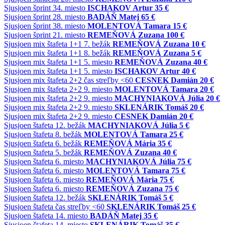
Sjusjoen
šprint
34. miesto
ISCHAKOV Artur
35 €
Sjusjoen
šprint
28. miesto
BADÁŇ Matej
65 €
Sjusjoen
šprint
38. miesto
MOLENTOVÁ Tamara
15 €
Sjusjoen
šprint
21. miesto
REMEŇOVÁ Zuzana
100 €
Sjusjoen
mix štafeta 1+1
7. bežák
REMEŇOVÁ Zuzana
10 €
Sjusjoen
mix štafeta 1+1
8. bežák
REMEŇOVÁ Zuzana
5 €
Sjusjoen
mix štafeta 1+1
5. miesto
REMEŇOVÁ Zuzana
40 €
Sjusjoen
mix štafeta 1+1
5. miesto
ISCHAKOV Artur
40 €
Sjusjoen
mix štafeta 2+2
čas streľby <60
CESNEK Damián
20 €
Sjusjoen
mix štafeta 2+2
9. miesto
MOLENTOVÁ Tamara
20 €
Sjusjoen
mix štafeta 2+2
9. miesto
MACHYNIAKOVÁ Júlia
20 €
Sjusjoen
mix štafeta 2+2
9. miesto
SKLENÁRIK Tomáš
20 €
Sjusjoen
mix štafeta 2+2
9. miesto
CESNEK Damián
20 €
Sjusjoen
štafeta
12. bežák
MACHYNIAKOVÁ Júlia
5 €
Sjusjoen
štafeta
8. bežák
MOLENTOVÁ Tamara
25 €
Sjusjoen
štafeta
6. bežák
REMEŇOVÁ Mária
35 €
Sjusjoen
štafeta
5. bežák
REMEŇOVÁ Zuzana
40 €
Sjusjoen
štafeta
6. miesto
MACHYNIAKOVÁ Júlia
75 €
Sjusjoen
štafeta
6. miesto
MOLENTOVÁ Tamara
75 €
Sjusjoen
štafeta
6. miesto
REMEŇOVÁ Mária
75 €
Sjusjoen
štafeta
6. miesto
REMEŇOVÁ Zuzana
75 €
Sjusjoen
štafeta
12. bežák
SKLENÁRIK Tomáš
5 €
Sjusjoen
štafeta
čas streľby <60
SKLENÁRIK Tomáš
25 €
Sjusjoen
štafeta
14. miesto
BADÁŇ Matej
35 €
Sjusjoen
štafeta
14. miesto
SKLENÁRIK Tomáš
35 €