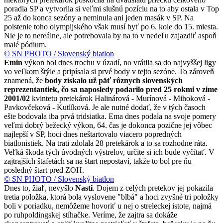
poradia SP a vytvorila si veľmi slušnú pozíciu na to aby ostala v Top
25 až do konca sezóny a neminula ani jeden masák v SP. Na
poistenie toho olympijského však musí byť po 6. kole do 15. miesta.
Nie je to nereálne, ale potrebovala by na to v nedeľu zajazdiť aspoň
malé pódium.
© SN PHOTO / Slovenský biatlon
Emin
výkon bol dnes trochu v úzadí, no vrátila sa do najvyššej ligy
vo veľkom štýle a pripísala si prvé body v tejto sezóne. To zároveň
znamená, že
body získalo už päť rôznych slovenských
reprezentantiek, čo sa naposledy podarilo pred 25 rokmi v zime
2001/02
kvintetu pretekárok Halinárová - Murínová - Mihoková -
Pavkovčeková - Kutlíková. Je ale nutné dodať, že v tých časoch
ešte bodovala iba prvá tridsiatka. Ema dnes podala na svoje pomery
veľmi dobrý bežecký výkon, 64. čas je dokonca pozične jej vôbec
najlepší v SP, hoci dnes neštartovalo viacero popredných
biatlonistiek. Na trati zdolala 28 pretekárok a to sa rozhodne ráta.
Veľká škoda tých úvodných výstrelov, určite si ich bude vyčítať. V
zajtrajších štafetách sa na štart nepostaví, takže to bol pre ňu
posledný štart pred ZOH.
© SN PHOTO / Slovenský biatlon
Dnes to, žiaľ, nevyšlo
Nasti
. Dojem z celých pretekov jej pokazila
tretia položka, ktorá bola vyslovene "blbá" a hoci zvyšné tri položky
boli v poriadku, nemôžeme hovoriť u nej o streleckej istote, najmä
po ruhpoldingskej stíhačke. Veríme, že zajtra sa dokáže