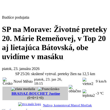
Budúce podujatia
SP na Morave: Životné preteky
20. Márie Remeňovej, v Top 20
aj lietajúca Bátovská, obe
uvidíme v masáku
piatok, 23. januára 2026
SP 25/26: skrátené vytrval. preteky žien na 12,5 km
piatok, 23. jan 26,
Nové Město
9 km/h
18:15
-3 ºC
BRAISAZ-BOUCHET Justine
(0+0+1+0)
Naživo, komentoval Marcel Merčiak