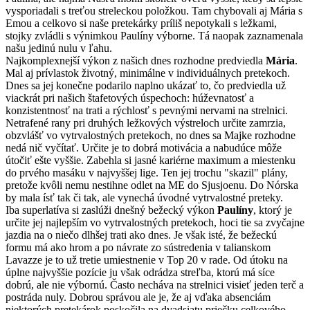
vysporiadali s treťou streleckou položkou. Tam chybovali aj Mária s
Emou a celkovo si naše pretekárky príliš nepotykali s ležkami,
stojky zvládli s výnimkou Paulíny výborne. Tá naopak zaznamenala
našu jedinú nulu v ľahu.
Najkomplexnejší výkon z našich dnes rozhodne predviedla
Mária
.
Mal aj prívlastok životný, minimálne v individuálnych pretekoch.
Dnes sa jej konečne podarilo naplno ukázať to, čo predviedla už
viackrát pri našich štafetových úspechoch: húževnatosť a
konzistentnosť na trati a rýchlosť s pevnými nervami na strelnici.
Netrafené rany pri druhých ležkových výstreloch určite zamrzia,
obzvlášť vo vytrvalostných pretekoch, no dnes sa Majke rozhodne
nedá nič vyčítať. Určite je to dobrá motivácia a nabudúce môže
útočiť ešte vyššie. Zabehla si jasné kariérne maximum a miestenku
do prvého masáku v najvyššej lige. Ten jej trochu "skazil" plány,
pretože kvôli nemu nestihne odlet na ME do Sjusjoenu. Do Nórska
by mala ísť tak či tak, ale vynechá úvodné vytrvalostné preteky.
Iba superlatíva si zaslúži dnešný bežecký výkon
Paulíny
, ktorý je
určite jej najlepším vo vytrvalostných pretekoch, hoci tie sa zvyčajne
jazdia na o niečo dlhšej trati ako dnes. Je však isté, že bežeckú
formu má ako hrom a po návrate zo sústredenia v talianskom
Lavazze je to už tretie umiestnenie v Top 20 v rade. Od útoku na
úplne najvyššie pozície ju však odrádza streľba, ktorú má síce
dobrú, ale nie výbornú. Často necháva na strelnici visieť jeden terč a
postráda nuly. Dobrou správou ale je, že aj vďaka absenciám
niektorých pretekárok poskočila na dvadsiatu priečku celkového