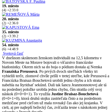
19. miesto
(4) +2:33.0
20. miesto
(2) +2:36.0
35. miesto
(2) +3:39.2
54. miesto
(6) +4:48.9
Svetová časť
V dnešnom skrátenom ženskom individuáli na 12,5 kilometra v
Novom Meste na Morave bojovali o víťazstvo francúzske
biatlonistky. Okrem nich sa do boja o pódium dostala aj Nemka
Franziska Preussová
. Po prvých dvoch streľbách všetky tri
vybielili terče, zlomové chvíle prišli v tretej streľbe, kde Preussová a
Francúzka Braisaz-Bouchetová urobili jednu chybu a ich strata
nabehla na štyridsať sekúnd. Dali tak šancu Jeanmonnotovej ale tá
na poslednej položke urobila jednu chybu, čím stratila celý svoj
náskok (0+0+0+1). To využila
Justine Braisaz-Bouchetová
(0+0+1+0), ktorá druhú stojku zastrieľala čisto a na poslednom
medzičase pred cieľom už mala rovnaký čas ako jej krajanka. V
cieli, aj pre najlepší bežecký čas, zvíťazila tesne s náskokom jednej
sekundy a štyroch desatín.