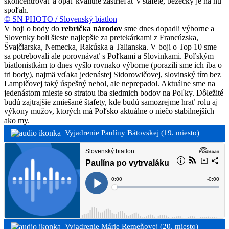
skoncentrovať a opäť kvalitne zastrieľať v štafete, bežecky je na ňu
spoľah.
© SN PHOTO / Slovenský biatlon
V boji o body do
rebríčka národov
sme dnes dopadli výborne a
Slovenky boli šieste najlepšie za pretekárkami z Francúzska,
Švajčiarska, Nemecka, Rakúska a Talianska. V boji o Top 10 sme
sa potrebovali ale porovnávať s Poľkami a Slovinkami. Poľským
biatlonistkám to dnes vyšlo rovnako výborne (porazili sme ich iba o
tri body), najmä vďaka jedenástej Sidorowičovej, slovinský tím bez
Lampičovej taký úspešný nebol, ale neprepadol. Aktuálne sme na
jedenástom mieste so stratou iba siedmich bodov na Poľky. Dôležité
budú zajtrajšie zmiešané štafety, kde budú samozrejme hrať rolu aj
výkony mužov, ktorých má Poľsko aktuálne o niečo stabilnejších
ako my.
Vyjadrenie Paulíny Bátovskej (19. miesto)
Vyjadrenie Márie Remeňovej (20. miesto)