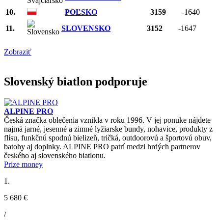
10.
POĽSKO
3159
-1640
11.
SLOVENSKO
3152
-1647
Zobraziť
Slovenský biatlon podporuje
ALPINE PRO
Česká značka oblečenia vznikla v roku 1996. V jej ponuke nájdete
najmä jarné, jesenné a zimné lyžiarske bundy, nohavice, produkty z
flísu, funkčnú spodnú bielizeň, tričká, outdoorovú a športovú obuv,
batohy aj doplnky. ALPINE PRO patrí medzi hrdých partnerov
českého aj slovenského biatlonu.
Prize money
1.
5 680 €
/