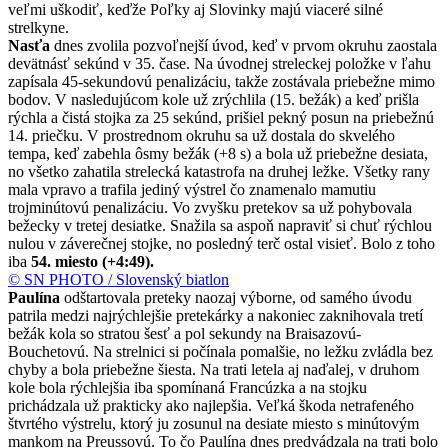
veľmi uškodiť, keďže Poľky aj Slovinky majú viaceré silné
strelkyne.
Nasťa
dnes zvolila pozvoľnejší úvod, keď v prvom okruhu zaostala
devätnásť sekúnd v 35. čase. Na úvodnej streleckej položke v ľahu
zapísala 45-sekundovú penalizáciu, takže zostávala priebežne mimo
bodov. V nasledujúcom kole už zrýchlila (15. bežák) a keď prišla
rýchla a čistá stojka za 25 sekúnd, prišiel pekný posun na priebežnú
14. priečku. V prostrednom okruhu sa už dostala do skvelého
tempa, keď zabehla ôsmy bežák (+8 s) a bola už priebežne desiata,
no všetko zahatila strelecká katastrofa na druhej ležke. Všetky rany
mala vpravo a trafila jediný výstrel čo znamenalo mamutiu
trojminútovú penalizáciu. Vo zvyšku pretekov sa už pohybovala
bežecky v tretej desiatke. Snažila sa aspoň napraviť si chuť rýchlou
nulou v záverečnej stojke, no posledný terč ostal visieť. Bolo z toho
iba
54. miesto (+4:49).
© SN PHOTO / Slovenský biatlon
Paulína
odštartovala preteky naozaj výborne, od samého úvodu
patrila medzi najrýchlejšie pretekárky a nakoniec zaknihovala tretí
bežák kola so stratou šesť a pol sekundy na Braisazovú-
Bouchetovú. Na strelnici si počínala pomalšie, no ležku zvládla bez
chyby a bola priebežne šiesta. Na trati letela aj naďalej, v druhom
kole bola rýchlejšia iba spomínaná Francúzka a na stojku
prichádzala už prakticky ako najlepšia. Veľká škoda netrafeného
štvrtého výstrelu, ktorý ju zosunul na desiate miesto s minútovým
mankom na Preussovú. To čo Paulína dnes predvádzala na trati bolo