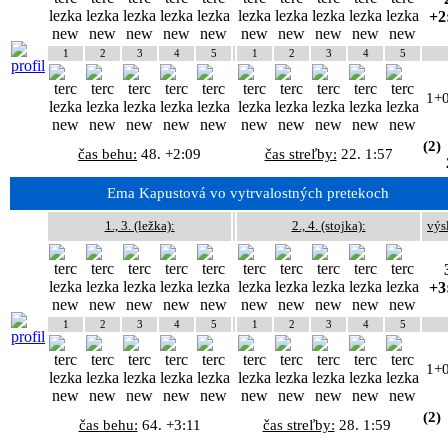
+2
1
2
3
4
5
1
2
3
4
5
1+
(2)
čas behu:
48. +2:09
čas streľby:
22. 1:57
Ema Kapustová vo vytrvalostných pretekoch
1., 3. (ležka):
2., 4. (stojka):
výs
+3
1
2
3
4
5
1
2
3
4
5
1+
(2)
čas behu:
64. +3:11
čas streľby:
28. 1:59