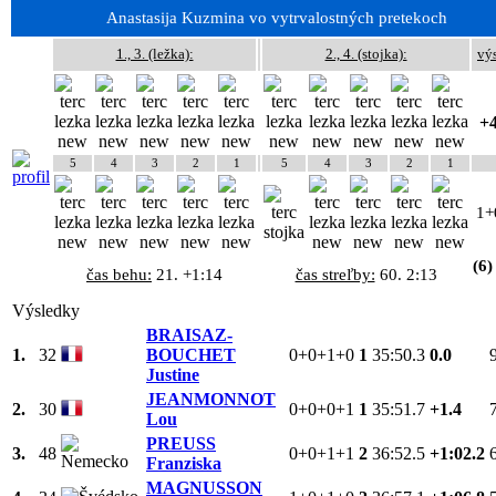
Anastasija Kuzmina vo vytrvalostných pretekoch
1., 3. (ležka):
2., 4. (stojka):
vý
+4
5
4
3
2
1
5
4
3
2
1
1+
(6)
čas behu:
21. +1:14
čas streľby:
60. 2:13
Výsledky
BRAISAZ-
1.
32
BOUCHET
0+0+1+0
1
35:50.3
0.0
Justine
JEANMONNOT
2.
30
0+0+0+1
1
35:51.7
+1.4
Lou
PREUSS
3.
48
0+0+1+1
2
36:52.5
+1:02.2
Franziska
MAGNUSSON