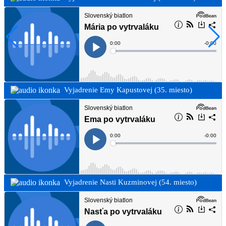
Vyjadrenie Emy Kapustovej (35. miesto)
Vyjadrenie Nasti Kuzminovej (54. miesto)