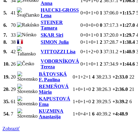
4.
34
1+0+1+0
2
36:57.1
+1:06.8
Anna
HAECKI-GROSS
5.
41
0+0+1+0
1
37:06.0
+1:15.7
Lena
STEINER
6.
70
0+0+0+0
0
37:17.3
+1:27.0
Tamara
7.
33
SKAR Siri
0+0+1+0
1
37:20.0
+1:29.7
8.
38
SIMON Julia
0+1+0+1
2
37:28.7
+1:38.4
9.
42
VITTOZZI Lisa
0+1+2+0
3
37:31.2
+1:40.9
VOBORNÍKOVÁ
10.
26
0+1+0+1
2
37:34.9
+1:44.6
Tereza
BÁTOVSKÁ
19.
20
0+1+2+1
4
38:23.3
+2:33.0
22
F. Paulína
REMEŇOVÁ
20.
29
1+0+1+0
2
38:26.3
+2:36.0
21
Mária
KAPUSTOVÁ
35.
61
1+0+1+0
2
39:29.5
+3:39.2
6
Ema
KUZMINA
54.
7
1+0+4+1
6
40:39.2
+4:48.9
Anastasija
Zobraziť