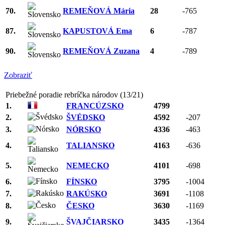
70.
REMEŇOVÁ Mária
28
-765
87.
KAPUSTOVÁ Ema
6
-787
90.
REMEŇOVÁ Zuzana
4
-789
Zobraziť
Priebežné poradie rebríčka národov (13/21)
1.
FRANCÚZSKO
4799
2.
ŠVÉDSKO
4592
-207
3.
NÓRSKO
4336
-463
4.
TALIANSKO
4163
-636
5.
NEMECKO
4101
-698
6.
FÍNSKO
3795
-1004
7.
RAKÚSKO
3691
-1108
8.
ČESKO
3630
-1169
9.
ŠVAJČIARSKO
3435
-1364