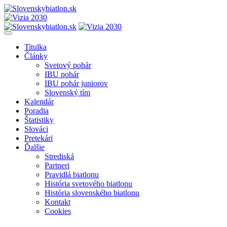
Titulka
Články
Svetový pohár
IBU pohár
IBU pohár juniorov
Slovenský tím
Kalendár
Poradia
Štatistiky
Slováci
Pretekári
Ďalšie
Strediská
Partneri
Pravidlá biatlonu
História svetového biatlonu
História slovenského biatlonu
Kontakt
Cookies