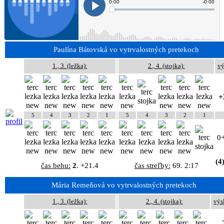
Paulína Bátovská vo vytrvalostných pretekoch
1., 3. (ležka):
2., 4. (stojka):
vý
+
5
4
3
2
1
5
4
3
2
1
0
(4
čas behu:
2
. +21.4
čas streľby:
69. 2:17
Mária Remeňová vo vytrvalostných pretekoch
1., 3. (ležka):
2., 4. (stojka):
výs