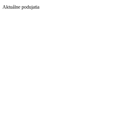
Aktuálne podujatia
1