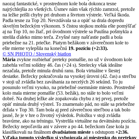
naozaj fantastické, v prostrednom kole bola dokonca tesne
najrýchlejšia zo všetkých. Úsmev nám však rýchlo zamrzol, pretože
na ležke prišli chyby pri druhom a štvrtom výstrele. Veľká škoda.
Padla tesne za Top 20. Nevzdávala sa a opäť sa drala dopredu
skvelým bežeckým výkonom. S čistou stojkou mohla ešte pomýšľať
aj na Top 10, no žiaľ, pri úvodnom výstrele sa Paulína pošmykla a
strelila ďaleko mimo terča. Zvyšné rany našťastie padli a bola
priebežne na 21. priečke. Piatym bežákom v záverečnom kole to
ešte mierne vylepšila na konečnú
19. pozíciu (+2:33).
© SN PHOTO / Slovenský biatlon
Mária
zvykne rozbiehať preteky pomalšie, no už v úvodnom kole
zabehla veľmi solídny 46. čas (+24 s). Strelecky však ideálne
nezačala, pretože minula druhú ranu. Bola virtuálne v šiestej
desiatke. Bežecky pokračovala na vysokej úrovni (42. čas) a streľbu
v stoji už zvládla bez zaváhania za necelých 26 sekúnd. To ju
posunulo veľmi vysoko, na priebežné osemnáste miesto. Prostredné
kolo mala mierne pomalšie (53. bežák), no stále to bolo veľmi
dobré. Na druhej ležke ale zopakovala chybu z tej prvej, pretože
opäť minula druhý výstrel. To znamenalo pád, no stále sa priebežne
držala v Top 30. Tam bola aj pred záverečnou streľbou a tak bolo
jasné, že je v hre o životný výsledok. Položku v stoji zvládla
bravúrne, ako na tréningu. Vystrelila virtuálne na devätnástu pozíciu.
Bežecky nepoľavila ani v závere a po 44. bežeckom čase kola ju
klasifikovali na finálnom
dvadsiatom mieste
s odstupom
+2:36.
Vďaka tomuto výsledku si vybojovala aj miestenku do pretekov