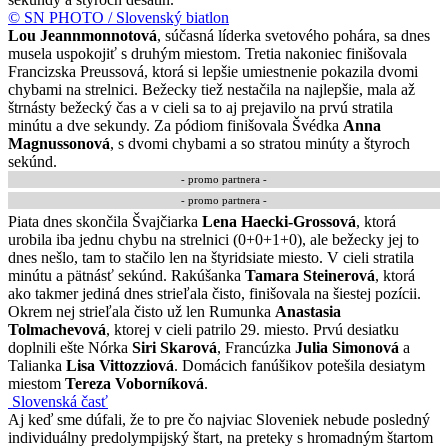
© SN PHOTO / Slovenský biatlon
Lou Jeannmonnotová
, súčasná líderka svetového pohára, sa dnes
musela uspokojiť s druhým miestom. Tretia nakoniec finišovala
Francizska Preussová, ktorá si lepšie umiestnenie pokazila dvomi
chybami na strelnici. Bežecky tiež nestačila na najlepšie, mala až
štrnásty bežecký čas a v cieli sa to aj prejavilo na prvú stratila
minútu a dve sekundy. Za pódiom finišovala Švédka
Anna
Magnussonová
, s dvomi chybami a so stratou minúty a štyroch
sekúnd.
- promo partnera -
- promo partnera -
Piata dnes skončila Švajčiarka
Lena Haecki-Grossová
, ktorá
urobila iba jednu chybu na strelnici (0+0+1+0), ale bežecky jej to
dnes nešlo, tam to stačilo len na štyridsiate miesto. V cieli stratila
minútu a pätnásť sekúnd. Rakúšanka
Tamara Steinerová
, ktorá
ako takmer jediná dnes strieľala čisto, finišovala na šiestej pozícii.
Okrem nej strieľala čisto už len Rumunka
Anastasia
Tolmachevová
, ktorej v cieli patrilo 29. miesto. Prvú desiatku
doplnili ešte Nórka
Siri Skarová
, Francúzka
Julia Simonová
a
Talianka
Lisa Vittozziová
. Domácich fanúšikov potešila desiatym
miestom
Tereza Voborníková
.
Slovenská časť
Aj keď sme dúfali, že to pre čo najviac Sloveniek nebude posledný
individuálny predolympijský štart, na preteky s hromadným štartom