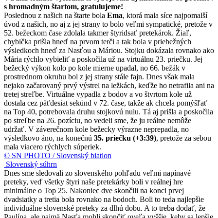
s hromadným štartom, gratulujeme!
Poslednou z našich na štarte bola
Ema
, ktorá mala síce najpomalší
úvod z našich, no aj z jej strany to bolo veľmi sympatické, pretože v
52. bežeckom čase zdolala takmer štyridsať pretekárok. Žiaľ,
chybička prišla hneď na prvom terči a tak bola v priebežných
výsledkoch hneď za Nasťou a Máriou. Stojku dokázala rovnako ako
Mária rýchlo vybieliť a poskočila už na virtuálnu 23. priečku. Jej
bežecký výkon kolo po kole mierne upadal, no 66. bežák v
prostrednom okruhu bol z jej strany stále fajn. Dnes však mala
nejako začarovaný prvý výstrel na ležkách, keďže ho netrafila ani na
tretej streľbe. Virtuálne vypadla z bodov a vo štvrtom kole už
dostala cez päťdesiat sekúnd v 72. čase, takže ak chcela pomýšľať
na Top 40, potrebovala druhu stojkovú nulu. Tá aj prišla a poskočila
po streľbe na 26. pozíciu, no vedeli sme, že ju reálne nemôže
udržať. V záverečnom kole bežecky výrazne neprepadla, no
výsledkovo áno, na konečnú
35. priečku (+3:39)
, pretože za sebou
mala viacero rýchlych súperiek.
© SN PHOTO / Slovenský biatlon
Slovenský súhrn
Dnes sme sledovali zo slovenského pohľadu veľmi napínavé
preteky, veď všetky štyri naše pretekárky boli v reálnej hre
minimálne o Top 25. Nakoniec dve skončili na konci prvej
dvadsiatky a tretia bola rovnako na bodoch. Boli to teda najlepšie
individuálne slovenské preteky za dlhú dobu. A to treba dodať, že
Paulína, ale najmä Nasťa mohli skončiť oveľa vyššie, keby sa lepšie