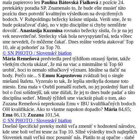
mala papierovo len
Paulína Bátovská Fialková
z pozície 24.
pretekárky poradia SP. Znamenalo to, že bude ešte musieť túto
pozíciu dnes potvrdiť kvalitným výsledkom na dvojciferných
bodoch. V Ruhpoldingu bežecky krásne stúpala. Verili sme, že to
bude pokračovať ďalej, no v tejto disciplíne si chyby nemôžete
dovoliť.
Anastasija Kuzmina
rovnako bežecky rástla, čo je na jej
vek neuveriteľné. Strelecky však bola nevyspytateľná, teda vôbec
sme nevedeli, čo môžeme čakať. Dnes reálne vedela atakovať Top
10, ale aj pohorieť za Top 70.
© SN PHOTO / Slovenský biatlon
Mária Remeňová
predviedla pred týždňom otrasný šprint, takže
všetkým chcela ukázať, že má na viac a minimálne tú Top 60
urobiť, hoci to nemalo stíhačkový význam. Ideálne sa tlačiť na
body. Prečo nie... S
Emou Kapustovou
zvádzali boj o single
miešanú štafetu. Vyzeralo to tak, že lepšia strelkyňa dostane toto
miesto. Ema mala v Osrblí pomalší rozbeh, no jej posledný štart už
bol o čosi solídnejší, tak sme dúfali, že jej to dnes bude padať a táto
disciplína sedieť. Minulý týždeň sme viackrát písali o tom, ako
Zuzana Remeňová neprekonala Emu v IBU kvalifikačných bodoch
OH kvalifikácie. Ako to vlastne napokon dopadlo?
Mária
84,65;
Ema
86,13;
Zuzana
101,54.
© SN PHOTO / Slovenský biatlon
Dnešné špecifické preteky mohli veľa zmeniť v hodnotení národov,
kde sme boli veľmi tesne za Top 10. SIlné výsledky troch najlepších
Sloveniek mali veľkú moc posunúť nás. Platilo to aj opačne - slabé