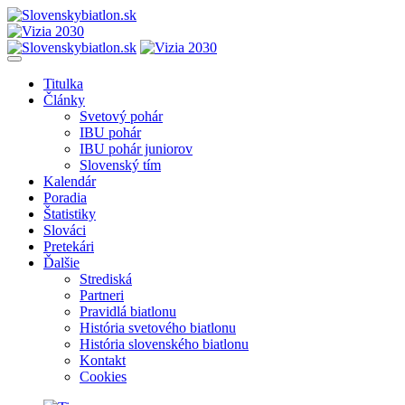
Titulka
Články
Svetový pohár
IBU pohár
IBU pohár juniorov
Slovenský tím
Kalendár
Poradia
Štatistiky
Slováci
Pretekári
Ďalšie
Strediská
Partneri
Pravidlá biatlonu
História svetového biatlonu
História slovenského biatlonu
Kontakt
Cookies