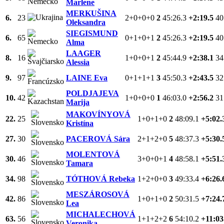
Marlene
MERKUŠINA
6.
23
2+0+0+0
2
45:26.3
+2:19.5
40
Oleksandra
SIEGISMUND
6.
65
0+1+0+1
2
45:26.3
+2:19.5
40
Alma
LAAGER
8.
16
1+0+0+1
2
45:44.9
+2:38.1
34
Alessia
9.
97
LAINE Eva
0+1+1+1
3
45:50.3
+2:43.5
32
POLDJAJEVA
10.
42
1+0+0+0
1
46:03.0
+2:56.2
31
Marija
MAKOVÍNYOVÁ
22.
25
1+0+1+0
2
48:09.1
+5:02.
Kristína
27.
30
PACEROVÁ Sára
2+1+2+0
5
48:37.3
+5:30.
MOLENTOVÁ
30.
46
3+0+0+1
4
48:58.1
+5:51.
Tamara
34.
98
TÓTHOVÁ Rebeka
1+2+0+0
3
49:33.4
+6:26.
MESZÁROSOVÁ
42.
86
1+0+1+0
2
50:31.5
+7:24.
Lea
MICHALECHOVÁ
63.
56
1+1+2+2
6
54:10.2
+11:03
Veronika