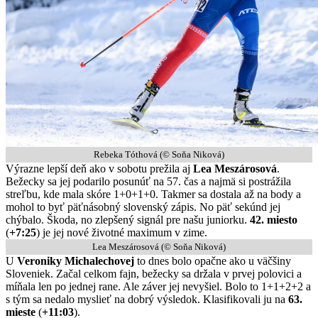
Rebeka Tóthová (© Soňa Niková)
Výrazne lepší deň ako v sobotu prežila aj
Lea Meszárosová
.
Bežecky sa jej podarilo posunúť na 57. čas a najmä si postrážila
streľbu, kde mala skóre 1+0+1+0. Takmer sa dostala až na body a
mohol to byť päťnásobný slovenský zápis. No päť sekúnd jej
chýbalo. Škoda, no zlepšený signál pre našu juniorku.
42. miesto
(
+7:25
) je jej nové životné maximum v zime.
Lea Meszárosová (© Soňa Niková)
U
Veroniky Michalechovej
to dnes bolo opačne ako u väčšiny
Sloveniek. Začal celkom fajn, bežecky sa držala v prvej polovici a
míňala len po jednej rane. Ale záver jej nevyšiel. Bolo to 1+1+2+2 a
s tým sa nedalo myslieť na dobrý výsledok. Klasifikovali ju na
63.
mieste
(
+11:03
).