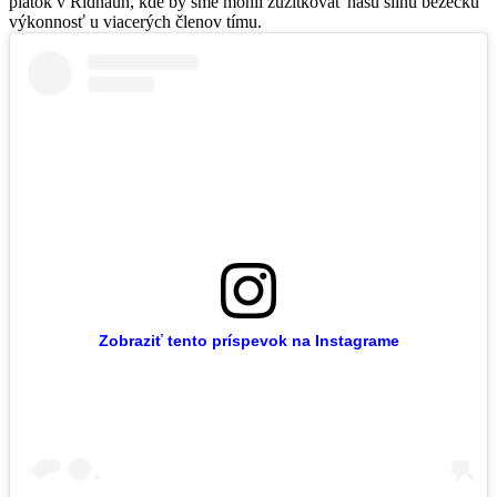
piatok v Ridnaun, kde by sme mohli zúžitkovať našu silnú bežeckú
výkonnosť u viacerých členov tímu.
Zobraziť tento príspevok na Instagrame