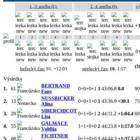
1., 3. streľba (Ľ):
2., 4. streľba (S):
vý
+1
1
2
3
4
5
1
2
3
4
5
0
(3
bežecký čas:
91. +12:01
strelecký čas:
10.
1:57
Výsledky
BERTRAND
1.
61
0+0+0+1
1
43:06.8
0.0
90
Fany
NUSSBICKER
2.
13
0+0+1+0
1
43:36.9
+30.1
75
Alina
SIBERCHICOT
3.
28
0+1+0+1
2
44:11.2
+1:04.4
60
Lisa
GALMACE
4.
55
1+1+0+0
2
44:23.8
+1:17.0
50
Voldija
FICHTNER
5.
68
0+1+0+0
1
44:44.3
+1:37.5
45