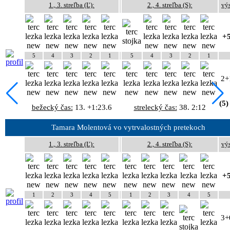
1., 3. streľba (Ľ):
2., 4. streľba (S):
vý
+5
5
4
3
2
1
5
4
3
2
1
2+
(5)
bežecký čas:
13. +1:23.6
strelecký čas:
38. 2:12
Tamara Molentová vo vytrvalostných pretekoch
1., 3. streľba (Ľ):
2., 4. streľba (S):
vý
+5
1
2
3
4
5
1
2
3
4
5
3+