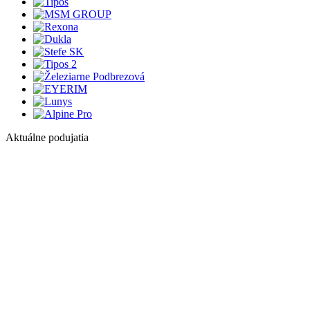
Aktuálne podujatia
1