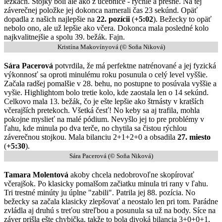
ležkách. Stojky boli ale ako z učebnice - rýchle a presné. Na tej
záverečnej položke jej dokonca namerali čas 23 sekúnd. Opäť
dopadla z našich najlepšie na
22. pozícii
(
+5:02
). Bežecky to opäť
nebolo ono, ale už lepšie ako včera. Dokonca mala posledné kolo
najkvalitnejšie a spolu 39. bežák. Fajn.
Kristína Makovínyová (© Soňa Niková)
Sára Pacerová
potvrdila, že má perfektne natrénované a jej fyzická
výkonnosť sa oproti minulému roku posunula o celý level vyššie.
Začala radšej pomalšie v 28. behu, no postupne to posúvala vyššie a
vyšie. Highlightom bolo tretie kolo, kde zaostala len o 14 sekúnd.
Celkovo mala 13. bežák, čo je ešte lepšie ako štrnásty v kratších
včerajších pretekoch. Všetká česť! No keby sa aj trafila, mohla
pokojne myslieť na malé pódium. Nevyšlo jej to pre problémy v
ľahu, kde minula po dva terče, no chytila sa čistou rýchlou
záverečnou stojkou. Mala bilanciu 2+1+2+0 a obsadila
27. miesto
(
+5:30
).
Sára Pacerová (© Soňa Niková)
Tamara Molentová
akoby chcela nedobrovoľne skopírovať
včerajšok. Po klasicky pomalšom začiatku minula tri rany v ľahu.
Tri trestné minúty ju úplne "zabili". Patrila jej 88. pozícia. No
bežecky sa začala klasicky zlepšovať a neostalo len pri tom. Parádne
zvládla aj druhú s treťou streľbou a posunula sa už na body. Síce na
záver prišla ešte chybička, takže to bola divoká bilancia 3+0+0+1,