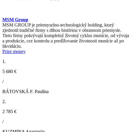
MSM Group
MSM GROUP je priemyselno-technologický holding, ktorý
zjednotil tradičné firmy s dlhou históriou v obrannom priemysle.
Tieto firmy pokrývajú kompletný životný cyklus munície, od vývoja
a produkcie, cez kontrolu a predlžovanie životnosti munície až po
likvidáciu.
Prize money
1.
5 680 €
/
BÁTOVSKÁ F. Paulína
2.
2 785 €
/
KUZMINA Anastasija