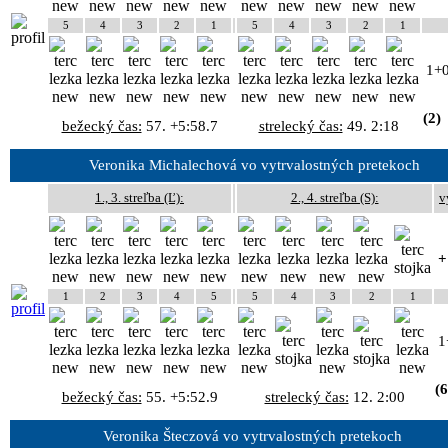
5
4
3
2
1
5
4
3
2
1
1+
(2)
bežecký čas:
57. +5:58.7
strelecký čas:
49. 2:18
Veronika Michalechová vo vytrvalostných pretekoch
1., 3. streľba (Ľ):
2., 4. streľba (S):
v
+
1
2
3
4
5
5
4
3
2
1
1
(6
bežecký čas:
55. +5:52.9
strelecký čas:
12. 2:00
Veronika Šteczová vo vytrvalostných pretekoch