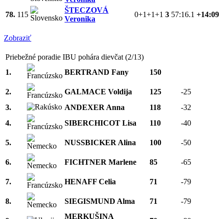
ŠTECZOVÁ
78.
115
0+1+1+1
3
57:16.1
+14:09
Veronika
Zobraziť
Priebežné poradie IBU pohára dievčat (2/13)
1.
BERTRAND Fany
150
2.
GALMACE Voldija
125
-25
3.
ANDEXER Anna
118
-32
4.
SIBERCHICOT Lisa
110
-40
5.
NUSSBICKER Alina
100
-50
6.
FICHTNER Marlene
85
-65
7.
HENAFF Celia
71
-79
8.
SIEGISMUND Alma
71
-79
MERKUŠINA