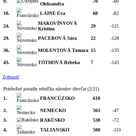
9.
70
-80
Oleksandra
10.
LAINE Eva
68
-82
MAKOVÍNYOVÁ
24.
29
-121
Kristína
29.
PACEROVÁ Sára
22
-128
36.
MOLENTOVÁ Tamara
15
-135
43.
TÓTHOVÁ Rebeka
7
-143
Zobraziť
Priebežné poradie rebríčka národov dievčat (2/21)
1.
FRANCÚZSKO
610
2.
NEMECKO
563
-47
3.
RAKÚSKO
538
-72
4.
TALIANSKO
500
-110