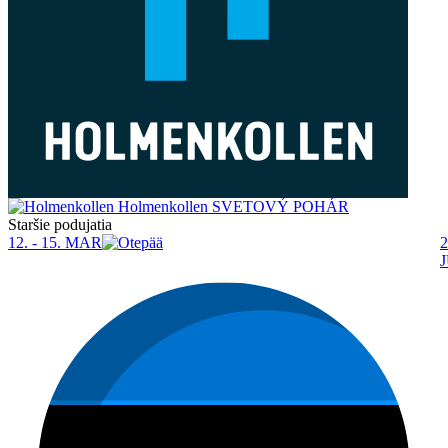
Holmenkollen
SVETOVÝ POHÁR
Staršie podujatia
12. - 15. MAR
2