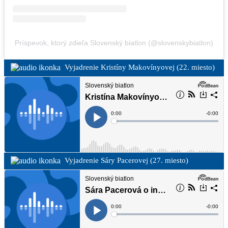
Príspevok, ktorý zdieľa Slovenský biatlon (@slovenskybiatlon)
Vyjadrenie Kristíny Makovínyovej (22. miesto)
Vyjadrenie Sáry Pacerovej (27. miesto)