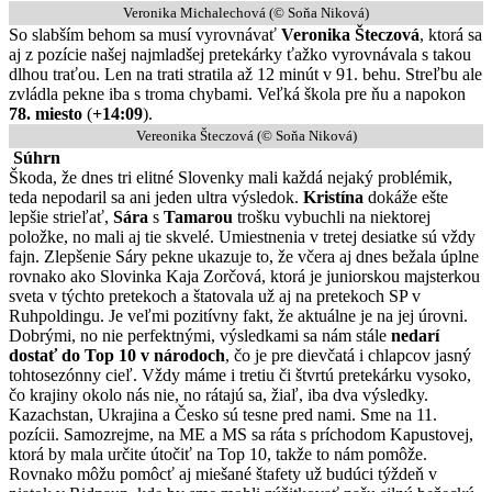
Veronika Michalechová (© Soňa Niková)
So slabším behom sa musí vyrovnávať
Veronika Šteczová
, ktorá sa
aj z pozície našej najmladšej pretekárky ťažko vyrovnávala s takou
dlhou traťou. Len na trati stratila až 12 minút v 91. behu. Streľbu ale
zvládla pekne iba s troma chybami. Veľká škola pre ňu a napokon
78. miesto
(
+14:09
).
Vereonika Šteczová (© Soňa Niková)
Súhrn
Škoda, že dnes tri elitné Slovenky mali každá nejaký problémik,
teda nepodaril sa ani jeden ultra výsledok.
Kristína
dokáže ešte
lepšie strieľať,
Sára
s
Tamarou
trošku vybuchli na niektorej
položke, no mali aj tie skvelé. Umiestnenia v tretej desiatke sú vždy
fajn. Zlepšenie Sáry pekne ukazuje to, že včera aj dnes bežala úplne
rovnako ako Slovinka Kaja Zorčová, ktorá je juniorskou majsterkou
sveta v týchto pretekoch a štatovala už aj na pretekoch SP v
Ruhpoldingu. Je veľmi pozitívny fakt, že aktuálne je na jej úrovni.
Dobrými, no nie perfektnými, výsledkami sa nám stále
nedarí
dostať do Top 10 v národoch
, čo je pre dievčatá i chlapcov jasný
tohtosezónny cieľ. Vždy máme i tretiu či štvrtú pretekárku vysoko,
čo krajiny okolo nás nie, no rátajú sa, žiaľ, iba dva výsledky.
Kazachstan, Ukrajina a Česko sú tesne pred nami. Sme na 11.
pozícii. Samozrejme, na ME a MS sa ráta s príchodom Kapustovej,
ktorá by mala určite útočiť na Top 10, takže to nám pomôže.
Rovnako môžu pomôcť aj miešané štafety už budúci týždeň v