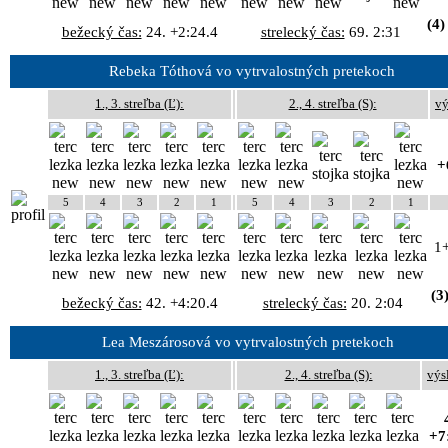
(4)
bežecký čas:
24. +2:24.4
strelecký čas:
69. 2:31
Rebeka Tóthová vo vytrvalostných pretekoch
1., 3. streľba (Ľ):
2., 4. streľba (S):
vý
+
5
4
3
2
1
5
4
3
2
1
1
(3
bežecký čas:
42. +4:20.4
strelecký čas:
20. 2:04
Lea Meszárosová vo vytrvalostných pretekoch
1., 3. streľba (Ľ):
2., 4. streľba (S):
výs
+7