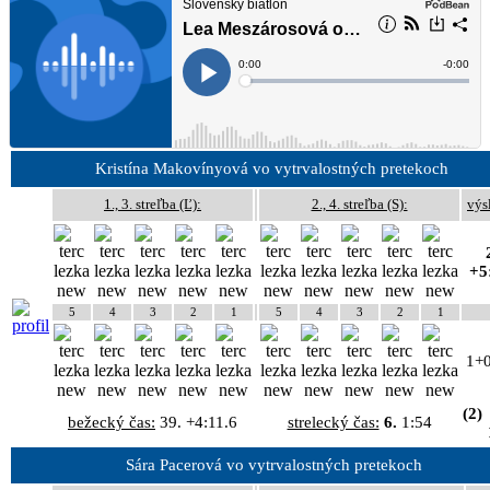
Kristína Makovínyová vo vytrvalostných pretekoch
1., 3. streľba (Ľ):
2., 4. streľba (S):
výs
+5
5
4
3
2
1
5
4
3
2
1
1+
(2)
bežecký čas:
39. +4:11.6
strelecký čas:
6.
1:54
Sára Pacerová vo vytrvalostných pretekoch