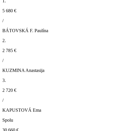
1.
5 680 €
/
BÁTOVSKÁ F. Paulína
2.
2 785 €
/
KUZMINA Anastasija
3.
2 720 €
/
KAPUSTOVÁ Ema
Spolu
30 660 €