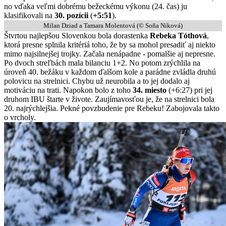
no vďaka veľmi dobrému bežeckému výkonu (24. čas) ju
klasifikovali na
30. pozícii
(
+5:51
).
Milan Dziad a Tamara Molentová (© Soňa Niková)
Štvrtou najlepšou Slovenkou bola dorastenka
Rebeka Tóthová
,
ktorá presne splnila kritériá toho, že by sa mohol presadiť aj niekto
mimo najsilnejšej trojky. Začala nenápadne - pomalšie aj nepresne.
Po dvoch streľbách mala bilanciu 1+2. No potom zrýchlila na
úroveň 40. bežáku v každom ďalšom kole a parádne zvládla druhú
polovicu na strelnici. Chybu už neurobila a to jej dodalo aj
motiváciu na trati. Napokon bolo z toho
34. miesto
(+6:27) pri jej
druhom IBU štarte v živote. Zaujímavosťou je, že na strelnici bola
20. najrýchlejšia. Pekné povzbudenie pre Rebeku! Zabojovala takto
o vrcholy.