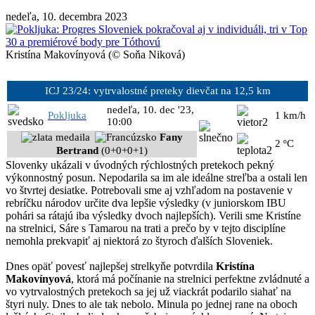
nedeľa, 10. decembra 2023
Kristína Makovínyová (© Soňa Niková)
ICJ 23/24: vytrvalostné preteky dievčat na 12,5 km
nedeľa, 10. dec '23,
Pokljuka
1 km/h
10:00
Fany
2 ºC
Bertrand
(0+0+0+1)
Slovenky ukázali v úvodných rýchlostných pretekoch pekný
výkonnostný posun. Nepodarila sa im ale ideálne streľba a ostali len
vo štvrtej desiatke. Potrebovali sme aj vzhľadom na postavenie v
rebríčku národov určite dva lepšie výsledky (v juniorskom IBU
pohári sa rátajú iba výsledky dvoch najlepších). Verili sme Kristíne
na strelnici, Sáre s Tamarou na trati a prečo by v tejto disciplíne
nemohla prekvapiť aj niektorá zo štyroch ďalších Sloveniek.
Dnes opäť povesť najlepšej strelkyňe potvrdila
Kristína
Makovínyová
, ktorá má počínanie na strelnici perfektne zvládnuté a
vo vytrvalostných pretekoch sa jej už viackrát podarilo siahať na
štyri nuly. Dnes to ale tak nebolo. Minula po jednej rane na oboch