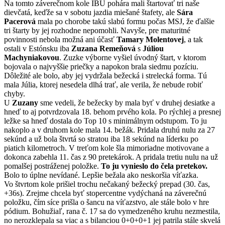
Na tomto záverečnom kole IBU pohára mali štartovať tri naše
dievčatá, keďže sa v sobotu jazdia miešané štafety, ale
Sára
Pacerová
mala po chorobe takú slabú formu počas MSJ, že ďalšie
tri štarty by jej rozhodne nepomohli. Navyše, pre maturitné
povinnosti nebola možná ani účasť
Tamary Molentovej
, a tak
ostali v Estónsku iba
Zuzana Remeňová
s
Júliou
Machyniakovou
. Zuzke výborne vyšiel úvodný štart, v ktorom
bojovala o najvyššie priečky a napokon brala siedmu pozíciu.
Dôležité ale bolo, aby jej vydržala bežecká i strelecká forma. Tú
mala Júlia, ktorej nesedela dlhá trať, ale verila, že nebude robiť
chyby.
U
Zuzany
sme vedeli, že bežecky by mala byť v druhej desiatke a
hneď to aj potvrdzovala 18. behom prvého kola. Po rýchlej a presnej
ležke sa hneď dostala do Top 10 s minimálnym odstupom. To ju
nakoplo a v druhom kole mala 14. bežák. Pridala druhú nulu za 27
sekúnd a už bola štvrtá so stratou iba 18 sekúnd na líderku po
piatich kilometroch. V treťom kole šla mimoriadne motivovane a
dokonca zabehla 11. čas z 90 pretekárok. A pridala tretiu nulu na už
pomalšej postráženej položke.
To ju vynieslo do čela pretekov.
Bolo to úplne nevídané. Lepšie bežala ako neskoršia víťazka.
Vo štvrtom kole prišiel trochu nečakaný bežecký prepad (30. čas,
+36s). Zrejme chcela byť stopercentne vydýchaná na záverečnú
položku, čím síce prišla o šancu na víťazstvo, ale stále bolo v hre
pódium. Bohužiaľ, rana č. 17 sa do vymedzeného kruhu nezmestila,
no nerozklepala sa viac a s bilanciou 0+0+0+1 jej patrila stále skvelá