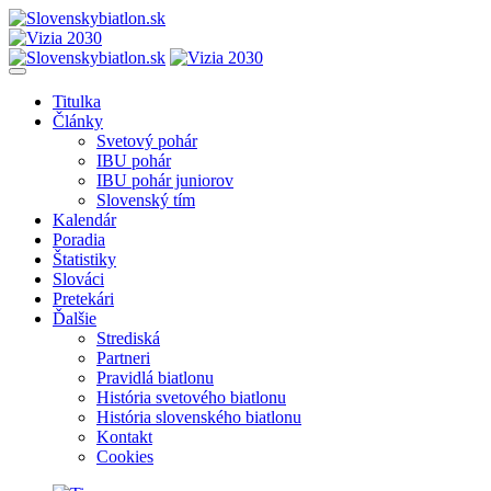
Titulka
Články
Svetový pohár
IBU pohár
IBU pohár juniorov
Slovenský tím
Kalendár
Poradia
Štatistiky
Slováci
Pretekári
Ďalšie
Strediská
Partneri
Pravidlá biatlonu
História svetového biatlonu
História slovenského biatlonu
Kontakt
Cookies