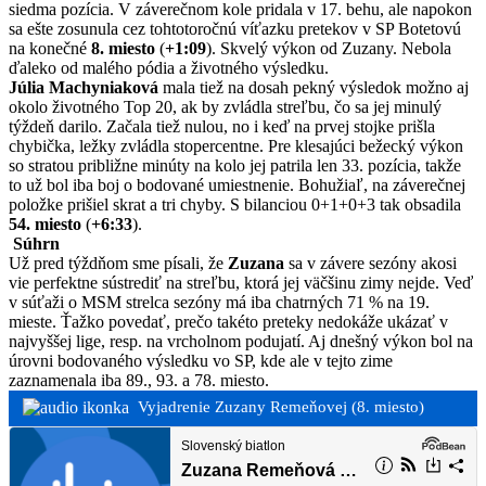
siedma pozícia. V záverečnom kole pridala v 17. behu, ale napokon
sa ešte zosunula cez tohtotoročnú víťazku pretekov v SP Botetovú
na konečné
8. miesto
(
+1:09
). Skvelý výkon od Zuzany. Nebola
ďaleko od malého pódia a životného výsledku.
Júlia Machyniaková
mala tiež na dosah pekný výsledok možno aj
okolo životného Top 20, ak by zvládla streľbu, čo sa jej minulý
týždeň darilo. Začala tiež nulou, no i keď na prvej stojke prišla
chybička, ležky zvládla stopercentne. Pre klesajúci bežecký výkon
so stratou približne minúty na kolo jej patrila len 33. pozícia, takže
to už bol iba boj o bodované umiestnenie. Bohužiaľ, na záverečnej
položke prišiel skrat a tri chyby. S bilanciou 0+1+0+3 tak obsadila
54. miesto
(
+6:33
).
Súhrn
Už pred týždňom sme písali, že
Zuzana
sa v závere sezóny akosi
vie perfektne sústrediť na streľbu, ktorá jej väčšinu zimy nejde. Veď
v súťaži o MSM strelca sezóny má iba chatrných 71 % na 19.
mieste. Ťažko povedať, prečo takéto preteky nedokáže ukázať v
najvyššej lige, resp. na vrcholnom podujatí. Aj dnešný výkon bol na
úrovni bodovaného výsledku vo SP, kde ale v tejto zime
zaznamenala iba 89., 93. a 78. miesto.
Vyjadrenie Zuzany Remeňovej (8. miesto)