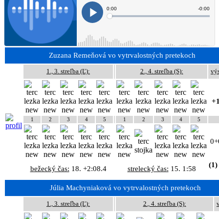
Zuzana Remeňová vo vytrvalostných pretekoch
1., 3. streľba (Ľ):
2., 4. streľba (S):
vý
+1
1
2
3
4
5
1
2
3
4
5
0+
(1)
bežecký čas:
18. +2:08.4
strelecký čas:
15. 1:58
Júlia Machyniaková vo vytrvalostných pretekoch
1., 3. streľba (Ľ):
2., 4. streľba (S):