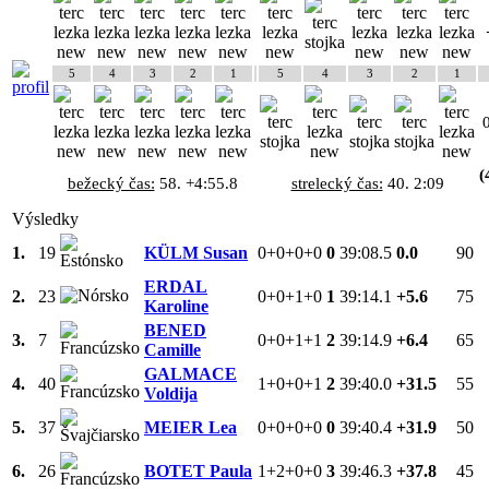
5
4
3
2
1
5
4
3
2
1
(
bežecký čas:
58. +4:55.8
strelecký čas:
40. 2:09
Výsledky
1.
19
KÜLM Susan
0+0+0+0
0
39:08.5
0.0
90
ERDAL
2.
23
0+0+1+0
1
39:14.1
+5.6
75
Karoline
BENED
3.
7
0+0+1+1
2
39:14.9
+6.4
65
Camille
GALMACE
4.
40
1+0+0+1
2
39:40.0
+31.5
55
Voldija
5.
37
MEIER Lea
0+0+0+0
0
39:40.4
+31.9
50
6.
26
BOTET Paula
1+2+0+0
3
39:46.3
+37.8
45