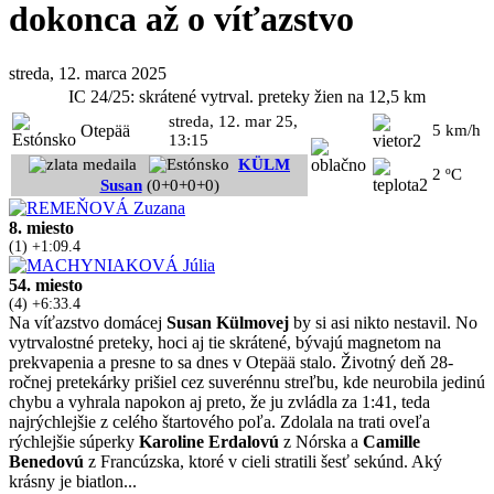
dokonca až o víťazstvo
streda, 12. marca 2025
IC 24/25: skrátené vytrval. preteky žien na 12,5 km
streda, 12. mar 25,
Otepää
5 km/h
13:15
KÜLM
2 ºC
Susan
(0+0+0+0)
8. miesto
(1) +1:09.4
54. miesto
(4) +6:33.4
Na víťazstvo domácej
Susan Külmovej
by si asi nikto nestavil. No
vytrvalostné preteky, hoci aj tie skrátené, bývajú magnetom na
prekvapenia a presne to sa dnes v Otepää stalo. Životný deň 28-
ročnej pretekárky prišiel cez suverénnu streľbu, kde neurobila jedinú
chybu a vyhrala napokon aj preto, že ju zvládla za 1:41, teda
najrýchlejšie z celého štartového poľa. Zdolala na trati oveľa
rýchlejšie súperky
Karoline Erdalovú
z Nórska a
Camille
Benedovú
z Francúzska, ktoré v cieli stratili šesť sekúnd. Aký
krásny je biatlon...