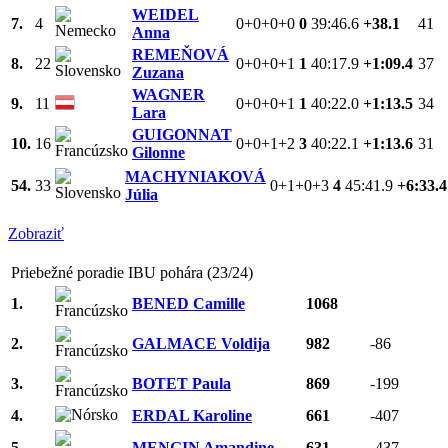
WEIDEL
7.
4
0+0+0+0
0
39:46.6
+38.1
41
Anna
REMEŇOVÁ
8.
22
0+0+0+1
1
40:17.9
+1:09.4
37
Zuzana
WAGNER
9.
11
0+0+0+1
1
40:22.0
+1:13.5
34
Lara
GUIGONNAT
10.
16
0+0+1+2
3
40:22.1
+1:13.6
31
Gilonne
MACHYNIAKOVÁ
54.
33
0+1+0+3
4
45:41.9
+6:33.4
Júlia
Zobraziť
Priebežné poradie IBU pohára (23/24)
1.
BENED Camille
1068
2.
GALMACE Voldija
982
-86
3.
BOTET Paula
869
-199
4.
ERDAL Karoline
661
-407
5.
MENGIN Amandine
631
-437