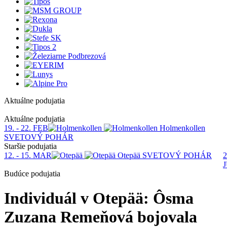
Aktuálne podujatia
1
Aktuálne podujatia
19. - 22. FEB
Holmenkollen
SVETOVÝ POHÁR
Staršie podujatia
12. - 15. MAR
Otepää
SVETOVÝ POHÁR
2
Budúce podujatia
Individuál v Otepää: Ôsma
Zuzana Remeňová bojovala