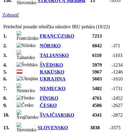
130.
STRAKOVÁ Michaela
13
-1055
Zobraziť
Priebežné poradie rebríčka národov IBU pohára (19/22)
1.
FRANCÚZSKO
7213
2.
NÓRSKO
6842
-371
3.
TALIANSKO
6110
-1103
4.
ŠVÉDSKO
5979
-1234
5.
RAKÚSKO
5967
-1246
6.
UKRAJINA
5603
-1610
7.
NEMECKO
5482
-1731
8.
FÍNSKO
4761
-2452
9.
ČESKO
4586
-2627
10.
ŠVAJČIARSKO
4341
-2872
13.
SLOVENSKO
3838
-3375