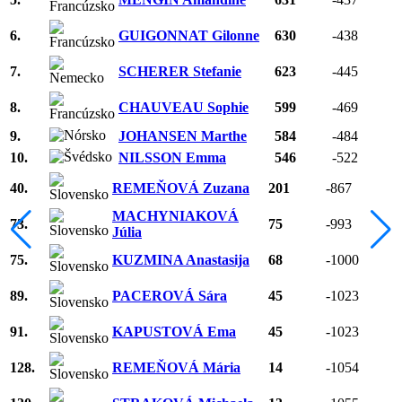
6.
GUIGONNAT Gilonne
630
-438
7.
SCHERER Stefanie
623
-445
8.
CHAUVEAU Sophie
599
-469
9.
JOHANSEN Marthe
584
-484
10.
NILSSON Emma
546
-522
40.
REMEŇOVÁ Zuzana
201
-867
MACHYNIAKOVÁ
73.
75
-993
Júlia
75.
KUZMINA Anastasija
68
-1000
89.
PACEROVÁ Sára
45
-1023
91.
KAPUSTOVÁ Ema
45
-1023
128.
REMEŇOVÁ Mária
14
-1054